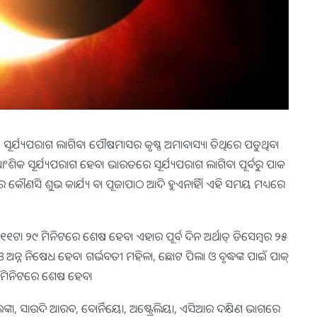
 ସୂର୍ଯ୍ୟପରାଗ ଲାଗିବ। ପୌଷମାସର କୃଷ୍ଣ ଅମାବାସ୍ୟା ତିଥିରେ ପଡୁଥିବା
ିଁ ଆଂଶିକ ସୂର୍ଯ୍ୟପରାଗ ହେବ। ଭାରତରେ ସୂର୍ଯ୍ୟପରାଗ ଲାଗିବା ପୂର୍ବରୁ ପାକ
େ କୌଣସି ଶୁଭ କାର୍ଯ୍ୟ ବା ପୂଜାପାଠ ଆଦି ହୁଏନାହିଁ। ଏହି ସମୟ ମଧ୍ୟରେ
୧ଟା ୨୯ ମିନିଟରେ ଶେଷ ହେବ। ଏହାର ପୂର୍ବ ଦିନ ଅର୍ଥାତ୍ ଡିସେମ୍ବର ୨୫
 ଅନ୍ନ ନିଷେଧ ହେବ। ଗର୍ଭବତୀ ମହିଳା, ଛୋଟ ପିଲା ଓ ବୃଦ୍ଧଙ୍କ ପାଇଁ ପାକ୍
୨୯ମିନିଟରେ ଶେଷ ହେବ।
୍ରୀଲଙ୍କା, ସାଉଦି ଆରବ, ବୋର୍ନିୟୋ, ଅଷ୍ଟ୍ରେଲିୟା, ଏସିଆର ଦକ୍ଷିଣ ଭାଗରେ