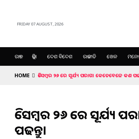
FRIDAY 07 AUGUST, 2026
ରାଜ୍ୟ
ଜିଲ୍ଲା
ଦେଶ ବିଦେଶ
ରାଜନୀତି
ଖେଳ
ମନୋର
HOME
ଡିସେମ୍ବର ୨୬ ରେ ସୂର୍ଯ୍ୟ ପରାଗ। କେତେବେଳେ କଣ ପଢନ୍
ଡିସେମ୍ବର ୨୬ ରେ ସୂର୍ଯ୍
ପଢନ୍ତୁ।