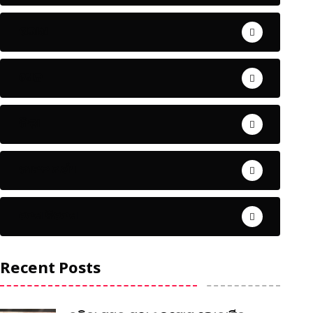
ଅପରାଧ
ଖେଳ
ଜିଲ୍ଲା
ଜୀବନ ଚର୍ଯ୍ୟା
ଦେଶ ବିଦେଶ
Recent Posts