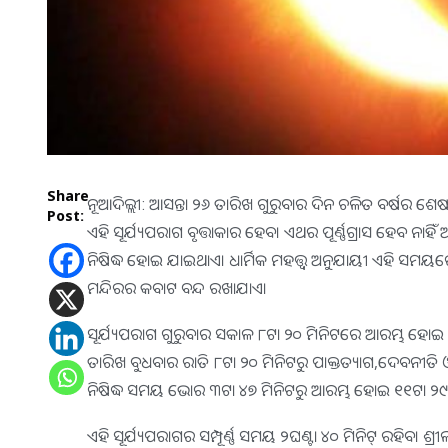
Share
ନୂଆଦିଲ୍ଲୀ: ଆସନ୍ତା ୨୬ ତାରିଖ ଗୁରୁବାର ଦିନ ଚଳିତ ବର୍ଷର ଶେଷ
Post:
ଏହି ସୂର୍ଯ୍ୟପରାଗ ବୃତ୍ତାକାର ହେବ। ଏଥର ପୂର୍ଣ୍ଣଗ୍ରାସ ହେବ ନାହ
ନିଷିଦ୍ଧ ହୋଇ ଯାଇଥାଏ। ଧାର୍ମିକ ମହତ୍ତ୍ବ ଅନୁଯାୟୀ ଏହି ସମୟର
ମନ୍ଦିରର କବାଟ ବନ୍ଦ ରଖାଯାଏ।
ସୂର୍ଯ୍ୟପରାଗ ଗୁରୁବାର ସକାଳ ୮ଟା ୨୦ ମିନିଟରେ ଆରମ୍ଭ ହୋଇ ୧
ତାରିଖ ବୁଧବାର ରାତି ୮ଟା ୨୦ ମିନିଟରୁ ପାକ୍ତତ୍ୟାଗ,ଦେବନୀତି ଓ
ନିଷିଦ୍ଧ ସମୟ ଭୋର ୩ଟା ୪୭ ମିନିଟରୁ ଆରମ୍ଭ ହୋଇ ୧୧ଟା 
ଏହି ସୂର୍ଯ୍ୟପରାଗର ସମ୍ପୂର୍ଣ୍ଣ ସମୟ ୨ଘଣ୍ଟା ୪୦ ମିନିଟ୍ ରହିବ। ଶ