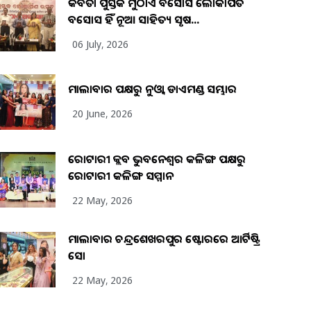
କବିତା ପୁସ୍ତକ ମୁଠାଏ ଅବସୋସ ଲୋକାର୍ପିତ
ଅବସୋସ ହିଁ ନୂଆ ସାହିତ୍ୟ ସୃଷ...
06 July, 2026
ମାଲାବାର ପକ୍ଷରୁ ନୁଓ୍ବା ଡାଏମଣ୍ଡ ସମ୍ଭାର
20 June, 2026
ରୋଟାରୀ କ୍ଲବ ଭୁବନେଶ୍ୱର କଳିଙ୍ଗ ପକ୍ଷରୁ
ରୋଟାରୀ କଳିଙ୍ଗ ସମ୍ମାନ
22 May, 2026
ମାଲାବାର ଚନ୍ଦ୍ରଶେଖରପୁର ଷ୍ଟୋରରେ ଆର୍ଟିଷ୍ଟ୍ରି
ସୋ
22 May, 2026