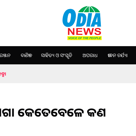
ଞ୍ଜନ
ବାଣିଜ୍ୟ
ସାହିତ୍ୟ ଓ ସଂସ୍କୃତି
ଅପରାଧ
ଜୀବନ ଚର୍ଯ୍ୟା
ତୁ।
ୟ ପରାଗ। କେତେବେଳେ କଣ