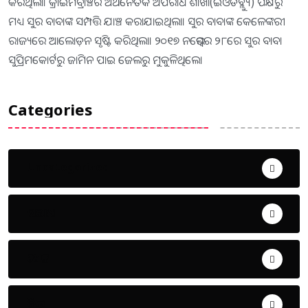
କରିଥିଲା। କ୍ରାଇମବ୍ରାଞ୍ଚର ଅର୍ଥନୈତିକ ଅପରାଧ ଶାଖା(ଇଓଡବ୍ଲ୍ୟୁ) ପକ୍ଷରୁ
ମଧ୍ୟ ସୁର ବାବାଙ୍କ ସମ୍ପତ୍ତି ଯାଞ୍ଚ କରାଯାଇଥିଲା। ସୁର ବାବାଙ୍କ କେଳେଙ୍କରୀ
ରାଜ୍ୟରେ ଆଲୋଡ଼ନ ସୃଷ୍ଟି କରିଥିଲା। ୨୦୧୭ ନଭେମ୍ବର ୨୮ରେ ସୁର ବାବା
ସୁପ୍ରିମକୋର୍ଟରୁ ଜାମିନ ପାଇ ଜେଲରୁ ମୁକୁଳିଥିଲେ।
Categories
Uncategorized
ଅପରାଧ
ଖେଳ
ଜିଲ୍ଲା