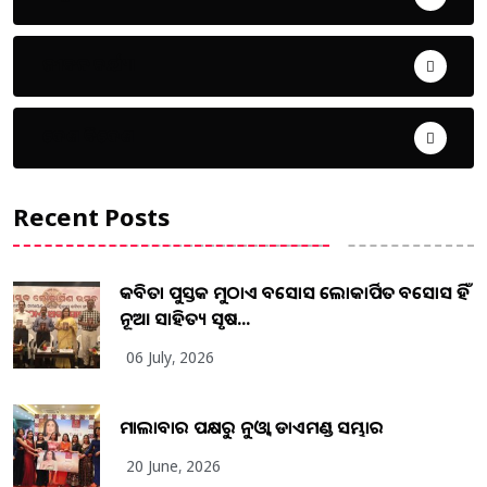
ଜୀବନ ଚର୍ଯ୍ୟା
ଦେଶ ବିଦେଶ
Recent Posts
କବିତା ପୁସ୍ତକ ମୁଠାଏ ଅବସୋସ ଲୋକାର୍ପିତ ଅବସୋସ ହିଁ
ନୂଆ ସାହିତ୍ୟ ସୃଷ...
06 July, 2026
ମାଲାବାର ପକ୍ଷରୁ ନୁଓ୍ବା ଡାଏମଣ୍ଡ ସମ୍ଭାର
20 June, 2026