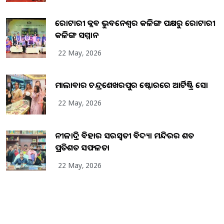
ରୋଟାରୀ କ୍ଲବ ଭୁବନେଶ୍ୱର କଳିଙ୍ଗ ପକ୍ଷରୁ ରୋଟାରୀ
କଳିଙ୍ଗ ସମ୍ମାନ
22 May, 2026
ମାଲାବାର ଚନ୍ଦ୍ରଶେଖରପୁର ଷ୍ଟୋରରେ ଆର୍ଟିଷ୍ଟ୍ରି ସୋ
22 May, 2026
ନୀଳାଦ୍ରି ବିହାର ସରସ୍ୱତୀ ବିଦ୍ୟା ମନ୍ଦିରର ଶତ
ପ୍ରତିଶତ ସଫଳତା
22 May, 2026