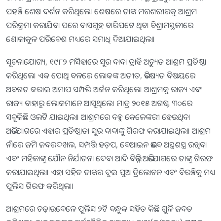
ପହଞ୍ଚି ଶେଷ ଦର୍ଶନ କରିଥିଲେ। ଶେଷରେ ତାଙ୍କ ମରଶରୀରକୁ ଆଶ୍ରମ
ପରିକ୍ରମା କରାଯିବା ପରେ ବାସଗୃହ ବାରିପଟେ ଥିବା ବିଶ୍ରାମସ୍ଥଳୀରେ
ଶୋକାକୁଳ ପରିବେଶ ମଧ୍ୟରେ ସମାଧି ଦିଆଯାଇଥିଲା।
ସୂଚନାଯୋଗ୍ୟ, ୧୯୮୨ ମସିହାରେ ସୁର ବାବା ତ୍ରାହି ଅଚ୍ୟୁତ ଆଶ୍ରମ ପ୍ରତିଷ୍ଠା
କରିଥିଲେ। ଏକ ପୋଥି ବଳରେ ଲୋକଙ୍କ ଅତୀତ, ଭବିଷ୍ୟତ ବିଷୟରେ
ଅବଗତ କରାଇ ଅମାପ ସମ୍ପତ୍ତି ଅର୍ଜନ କରିଥିଲେ। ଆଶ୍ରମକୁ ରାଜ୍ୟ ଏବଂ
ରାଜ୍ୟ ବାହାରୁ ଲୋକମାନେ ଆସୁଥିଲେ। ମାତ୍ର ୨୦୧୫ ଅଗଷ୍ଟ ୩୦ରେ
ସବୂକିଛି ଓଲଟି ଯାଇଥିଲା। ଆଶ୍ରମରେ ବହୁ କେଳେଙ୍କରୀ ହେଉଥିବା
ଅଭିଯୋଗରେ ଏହାର ପ୍ରତିଷ୍ଠାତା ସୁର ବାବାଙ୍କୁ ଗିରଫ କରାଯାଇଥିଲା। ଆଶ୍ରମ
ନାଁରେ ଜମି ଜବରଦଖଲ, ସମ୍ପତ୍ତି ହଡ଼ପ, ବେଆଇନ ଭାବେ ଅସ୍ତ୍ରଶସ୍ତ୍ର ରଖିବା
ଏବଂ ମହିଳାଙ୍କୁ ଯୌନ ନିର୍ଯାତନା ଦେବା ଆଦି ବିଭିନ୍ନ ଅଭିଯୋଗରେ ତାଙ୍କୁ ଗିରଫ
କରାଯାଇଥିଲା। ଏହା ସହିତ ତାଙ୍କର ଦୁଇ ପୁଅ ତ୍ରିଲୋଚନ ଏବଂ ବିରଞ୍ଚିକୁ ମଧ୍ୟ
ପୁଲିସ ଗିରଫ କରିଥିଲା।
ଆଶ୍ରମରେ ଚଢ଼ାଉବେଳେ ପୁଲିସ ୨ଟି ବନ୍ଧୁକ ସହିତ କିଛି ଗୁଳି ଜବତ