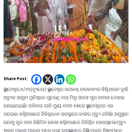
Share Post:
ଭୁବନେଶ୍ୱର,୭/୧୨(ବ୍ୟୁରୋ):ଭୁବନେଶ୍ଵର ଉପକଣ୍ଠ ବାଳକାଟୀର ଝିଣ୍ଟିଶାସନ ତ୍ରାହି
ଅଚ୍ୟୁତ ଆଶ୍ରମ ପ୍ରତିଷ୍ଠାତା ସୁରେନ୍ଦ୍ର ନାଥ ମିଶ୍ର ଓରଫ ସୁର ବାବାଙ୍କ ଦେହାନ୍ତ
ହୋଇଯାଇଛି। ରବିବାର ରାତି ପ୍ରାୟ ୧୧ଟା ୧୫ରେ ଭୁବନେଶ୍ଵରର ଏକ
ଘରୋଇ ହସ୍ପିଟାଲରେ ଚିକିତ୍ସାଧୀନ ଅବସ୍ଥାରେ ତାଙ୍କର ମୃତ୍ୟୁ ଘଟିଛି। ଅସୁସ୍ଥତା
ଯୋଗୁ ସୁର ବାବା କିଛିଦିନ ହେଲା ହସ୍ପିଟାଲରେ ଚିକିତ୍ସିତ ହେଉଥିଲେ।ମୃତ୍ୟୁ
ଖବର ପ୍ରକାଶ ପାଇବା ପରେ ତାଙ୍କ ବାସଭବନରେ ବିଭିନ୍ନ ପ୍ରାନ୍ତରୁ ଶିଷ୍ୟମାନେ