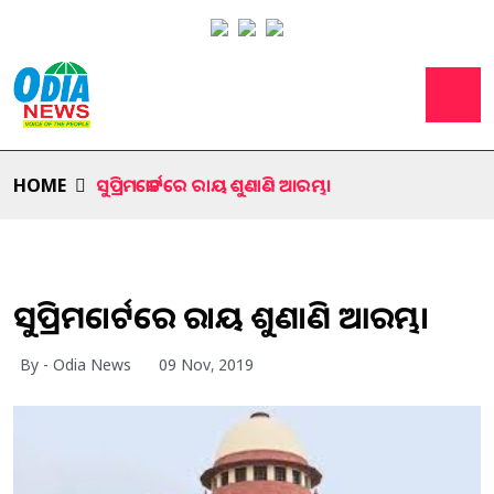
HOME
ସୁପ୍ରିମକୋର୍ଟରେ ରାୟ ଶୁଣାଣି ଆରମ୍ଭ।
ସୁପ୍ରିମକୋର୍ଟରେ ରାୟ ଶୁଣାଣି ଆରମ୍ଭ।
By - Odia News
09 Nov, 2019