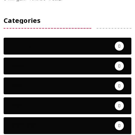
Categories
Uncategorized
ଅପରାଧ
ଖେଳ
ଜିଲ୍ଲା
ଜୀବନ ଚର୍ଯ୍ୟା