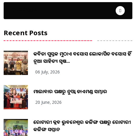
ଦେଶ ବିଦେଶ
Recent Posts
କବିତା ପୁସ୍ତକ ମୁଠାଏ ଅବସୋସ ଲୋକାର୍ପିତ ଅବସୋସ ହିଁ
ନୂଆ ସାହିତ୍ୟ ସୃଷ...
06 July, 2026
ମାଲାବାର ପକ୍ଷରୁ ନୁଓ୍ବା ଡାଏମଣ୍ଡ ସମ୍ଭାର
20 June, 2026
ରୋଟାରୀ କ୍ଲବ ଭୁବନେଶ୍ୱର କଳିଙ୍ଗ ପକ୍ଷରୁ ରୋଟାରୀ
କଳିଙ୍ଗ ସମ୍ମାନ