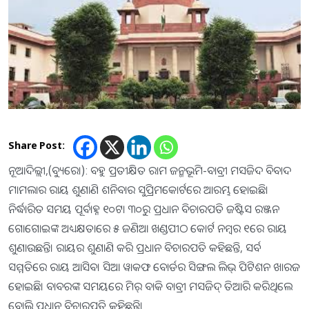
Share Post:
ନୂଆଦିଲ୍ଲୀ,(ବ୍ୟୁରୋ): ବହୁ ପ୍ରତୀକ୍ଷିତ ରାମ ଜନ୍ମଭୂମି-ବାବ୍ରୀ ମସଜିଦ ବିବାଦ
ମାମଲାର ରାୟ ଶୁଣାଣି ଶନିବାର ସୁପ୍ରିମକୋର୍ଟରେ ଆରମ୍ଭ​‌ ହୋଇଛି।
ନିର୍ଦ୍ଧାରିତ ସମୟ ପୂର୍ବାହ୍ନ ୧୦ଟା ୩୦ରୁ ପ୍ରଧାନ ବିଚାରପତି ଜଷ୍ଟିସ ରଞ୍ଜନ
ଗୋଗୋଇଙ୍କ ଅଧ୍ୟକ୍ଷତାରେ ୫ ଜଣିଆ ଖଣ୍ଡପୀଠ କୋର୍ଟ ନମ୍ବର ୧ରେ ରାୟ
ଶୁଣାଉଛନ୍ତି। ରାୟର ଶୁଣାଣି କରି ପ୍ରଧାନ ବିଚାରପତି କହିଛନ୍ତି, ସର୍ବ
ସମ୍ମତିରେ ରାୟ ଆସିବ। ସିଆ ୱାକଫ ବୋର୍ଡର ସିଙ୍ଗଲ ଲିଭ୍‌ ପିଟିଶନ ଖାରଜ
ହୋଇଛି। ବାବରଙ୍କ ସମୟରେ ମିର୍‌ ବାକି ବାବ୍ରୀ ମସଜିଦ୍‌ ତିଆରି କରିଥିଲେ
ବୋଲି ପ୍ରଧାନ ବିଚାରପତି କହିଛନ୍ତି।