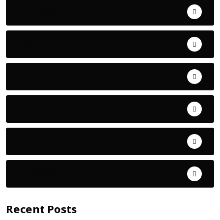
Uncategorized
ଅପରାଧ
ଖେଳ
ଜିଲ୍ଲା
ଜୀବନ ଚର୍ଯ୍ୟା
ଦେଶ ବିଦେଶ
Recent Posts