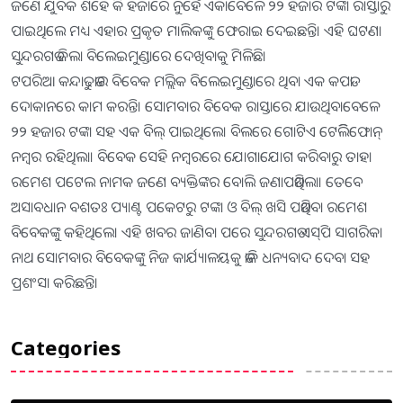
ଜଣେ ଯୁବକ ଶହେ କି ହଜାରେ ନୁହେଁ ଏକାବେଳେ ୨୨ ହଜାର ଟଙ୍କା ରାସ୍ତାରୁ
ପାଇଥିଲେ ମଧ୍ୟ ଏହାର ପ୍ରକୃତ ମାଲିକଙ୍କୁ ଫେରାଇ ଦେଇଛନ୍ତି। ଏହି ଘଟଣା
ସୁନ୍ଦରଗଡ ଜିଲା ବିଲେଇମୁଣ୍ଡାରେ ଦେଖିବାକୁ ମିଳିଛି।
ଟପରିଆ କନ୍ଦାଢୁଡାର ବିବେକ ମଲ୍ଲିକ ବିଲେଇମୁଣ୍ଡାରେ ଥିବା ଏକ କପଡା
ଦୋକାନରେ କାମ କରନ୍ତି। ସୋମବାର ବିବେକ ରାସ୍ତାରେ ଯାଉଥିବାବେଳେ
୨୨ ହଜାର ଟଙ୍କା ସହ ଏକ ବିଲ୍‌ ପାଇଥିଲେ। ବିଲରେ ଗୋଟିଏ ଟେଲିିଫୋନ୍‌
ନମ୍ବର ରହିଥିଲା। ବିବେକ ସେହି ନମ୍ବରରେ ଯୋଗାଯୋଗ କରିବାରୁ ତାହା
ରମେଶ ପଟେଲ ନାମକ ଜଣେ ବ୍ୟକ୍ତିଙ୍କର ବୋଲି ଜଣାପଡିଥିଲା। ତେବେ
ଅସାବଧାନ ବଶତଃ ପ୍ୟାଣ୍ଟ ପକେଟରୁ ଟଙ୍କା ଓ ବିଲ୍‌ ଖସି ପଡିଥିବା ରମେଶ
ବିବେକଙ୍କୁ କହିଥିଲେ। ଏହି ଖବର ଜାଣିବା ପରେ ସୁନ୍ଦରଗଡ ଏସ୍‌ପି ସାଗରିକା
ନାଥ ସୋମବାର ବିବେକଙ୍କୁ ନିଜ କାର୍ଯ୍ୟାଳୟକୁ ଡାକି ଧନ୍ୟବାଦ ଦେବା ସହ
ପ୍ରଶଂସା କରିଛନ୍ତି।
Categories