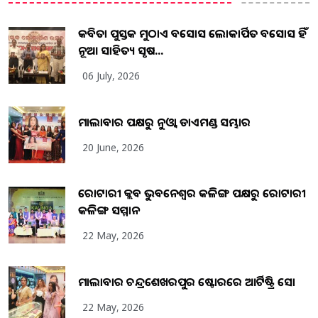
କବିତା ପୁସ୍ତକ ମୁଠାଏ ଅବସୋସ ଲୋକାର୍ପିତ ଅବସୋସ ହିଁ
ନୂଆ ସାହିତ୍ୟ ସୃଷ...
06 July, 2026
ମାଲାବାର ପକ୍ଷରୁ ନୁଓ୍ବା ଡାଏମଣ୍ଡ ସମ୍ଭାର
20 June, 2026
ରୋଟାରୀ କ୍ଲବ ଭୁବନେଶ୍ୱର କଳିଙ୍ଗ ପକ୍ଷରୁ ରୋଟାରୀ
କଳିଙ୍ଗ ସମ୍ମାନ
22 May, 2026
ମାଲାବାର ଚନ୍ଦ୍ରଶେଖରପୁର ଷ୍ଟୋରରେ ଆର୍ଟିଷ୍ଟ୍ରି ସୋ
22 May, 2026