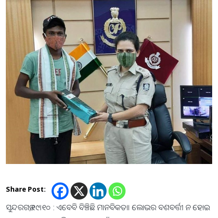
Share Post:
ସୁନ୍ଦରଗଡ,୧୯।୧୦ : ଏବେବି ବିଞ୍ଚିଛି ମାନବିକତା। ଲୋଭର ବଶବର୍ତ୍ତୀ ନ ହୋଇ