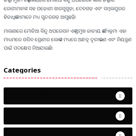
ଜିଲ୍ଲା ମୁଖ୍ୟ ଚିକିତ୍ସାଳୟରେ ମୋତିଆ ବିନ୍ଦୁ ଅପରେସନ ଲାଗି ଜିଲ୍ଲାର
ରୋଗୀମାନଙ୍କ ସହ ପଡ଼ୋଶୀ ଝାରସୁଗୁଡ଼ା, ଦେବଗଡ଼ ଏବଂ ସମ୍ବଲପୁରର
ହିତାଧିକାରୀମାନେ ମଧ୍ୟ ସୁନ୍ଦରଗଡ଼ ଆସୁଛନ୍ତି।
ମାଗଣାରେ ମୋତିଆ ବିନ୍ଦୁ ଅପରେସନ ଏକ ପ୍ରମୁଖ ଜାତୀୟ କାର୍ଯ୍ୟକ୍ରମ। ଏହା
ମାଧ୍ୟମରେ ଗରିବ ଶ୍ରେଣୀର ଲୋକଙ୍କ ମଧ୍ୟରେ ଅନ୍ଧତ୍ୱ ଦୂରୀକରଣ ଏବଂ ନିୟନ୍ତ୍ରଣ
ପାଇଁ ପଦକ୍ଷେପ ନିଆଯାଉଛି।
Categories
Uncategorized
ଅପରାଧ
ଖେଳ