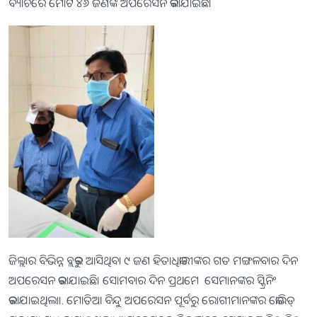
ବ୍ୟାଚରେ ମୋଟ ୪୬ ଜଣଙ୍କ ଅପରେସନ କରାଯାଇଛି।
ଜିଲ୍ଲାର ବିଭିନ୍ନ ବ୍ଲକରୁ ଆସିଥିବା ୯ ଜଣ ହିତାଧିକାରୀଙ୍କର ଗତ ମଙ୍ଗଳବାର ଦିନ
ଅପରେସନ କରାଯାଇଛି। ସୋମବାର ଦିନ ପ୍ରଥମେ ସେମାନଙ୍କର ସ୍କ୍ରିନିଂ
କରାଯାଇଥିଲା।. ମୋତିଆ ବିନ୍ଦୁ ଅପରେସନ ପୂର୍ବରୁ ରୋଗୀମାନଙ୍କର କୋଭିଡ୍‌