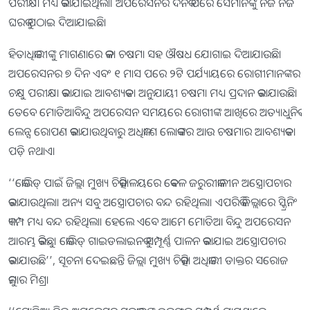
ପରୀକ୍ଷା ମଧ୍ୟ କରାଯାଇଥିଲା। ଅପରେସନର ଦିନକ ପରେ ସେମାନଙ୍କୁ ନିଜ ନିଜ
ଘରକୁ ପଠାଇ ଦିଆଯାଇଛି।
ହିତାଧିକାରୀଙ୍କୁ ମାଗଣାରେ କଳା ଚଷମା ସହ ଔଷଧ ଯୋଗାଇ ଦିଆଯାଉଛି।
ଅପରେସନର ୭ ଦିନ ଏବଂ ୧ ମାସ ପରେ ୨ଟି ପର୍ଯ୍ୟାୟରେ ରୋଗୀମାନଙ୍କର
ଚକ୍ଷୁ ପରୀକ୍ଷା କରାଯାଇ ଆବଶ୍ୟକତା ଅନୁଯାୟୀ ଚଷମା ମଧ୍ୟ ପ୍ରଦାନ କରାଯାଉଛି।
ତେବେ ମୋତିଆବିନ୍ଦୁ ଅପରେସନ ସମୟରେ ରୋଗୀଙ୍କ ଆଖିରେ ଅତ୍ୟାଧୁନିକ
ଲେନ୍ସ ରୋପଣ କରାଯାଉଥିବାରୁ ଅଧିକାଂଶ ଲୋକଙ୍କର ଆଉ ଚଷମାର ଆବଶ୍ୟକତା
ପଡ଼ି ନଥାଏ।
‘‘କୋଭିଡ୍‌ ପାଇଁ ଜିଲ୍ଲା ମୁଖ୍ୟ ଚିକିତ୍ସାଳୟରେ କେବଳ ଜରୁରୀକାଳୀନ ଅସ୍ତ୍ରୋପଚାର
କରାଯାଉଥିଲା। ଅନ୍ୟ ସବୁ ଅସ୍ତ୍ରୋପଚାର ବନ୍ଦ ରହିଥିଲା। ଏପରିକି ଜିଲ୍ଲାରେ ସ୍କ୍ରିନିଂ
କ୍ୟାମ୍ପ ମଧ୍ୟ ବନ୍ଦ ରହିଥିଲା। ହେଲେ ଏବେ ଆମେ ମୋତିଆ ବିନ୍ଦୁ ଅପରେସନ
ଆରମ୍ଭ କରିଛୁ। କୋଭିଡ୍‌ ଗାଇଡଲାଇନକୁ ସମ୍ପୂର୍ଣ୍ଣ ପାଳନ କରାଯାଇ ଅସ୍ତ୍ରୋପଚାର
କରାଯାଉଛି’’, ସୂଚନା ଦେଇଛନ୍ତି ଜିଲ୍ଲା ମୁଖ୍ୟ ଚିକିତ୍ସା ଅଧିକାରୀ ଡାକ୍ତର ସରୋଜ
କୁମାର ମିଶ୍ର।