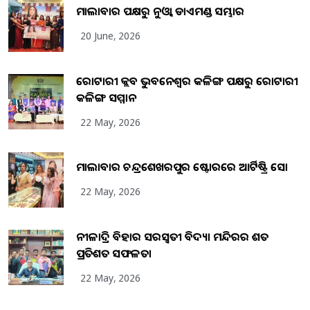
ମାଲାବାର ପକ୍ଷରୁ ନୁଓ୍ବା ଡାଏମଣ୍ଡ ସମ୍ଭାର
20 June, 2026
ରୋଟାରୀ କ୍ଲବ ଭୁବନେଶ୍ୱର କଳିଙ୍ଗ ପକ୍ଷରୁ ରୋଟାରୀ
କଳିଙ୍ଗ ସମ୍ମାନ
22 May, 2026
ମାଲାବାର ଚନ୍ଦ୍ରଶେଖରପୁର ଷ୍ଟୋରରେ ଆର୍ଟିଷ୍ଟ୍ରି ସୋ
22 May, 2026
ନୀଳାଦ୍ରି ବିହାର ସରସ୍ୱତୀ ବିଦ୍ୟା ମନ୍ଦିରର ଶତ
ପ୍ରତିଶତ ସଫଳତା
22 May, 2026