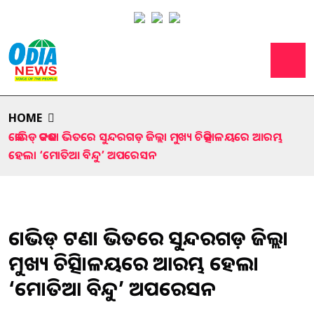
HOME
କୋଭିଡ୍‌ କଟକଣା ଭିତରେ ସୁନ୍ଦରଗଡ଼ ଜିଲ୍ଲା ମୁଖ୍ୟ ଚିକିତ୍ସାଳୟରେ ଆରମ୍ଭ
ହେଲା ‘ମୋତିଆ ବିନ୍ଦୁ’ ଅପରେସନ
କୋଭିଡ୍‌ କଟକଣା ଭିତରେ ସୁନ୍ଦରଗଡ଼ ଜିଲ୍ଲା
ମୁଖ୍ୟ ଚିକିତ୍ସାଳୟରେ ଆରମ୍ଭ ହେଲା
‘ମୋତିଆ ବିନ୍ଦୁ’ ଅପରେସନ