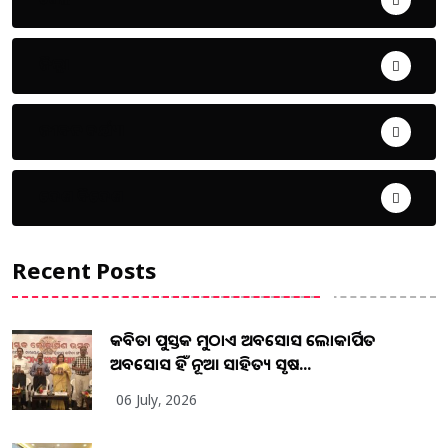
ଜିଲ୍ଲା
ଜୀବନ ଚର୍ଯ୍ୟା
ଦେଶ ବିଦେଶ
Recent Posts
କବିତା ପୁସ୍ତକ ମୁଠାଏ ଅବସୋସ ଲୋକାର୍ପିତ
ଅବସୋସ ହିଁ ନୂଆ ସାହିତ୍ୟ ସୃଷ...
06 July, 2026