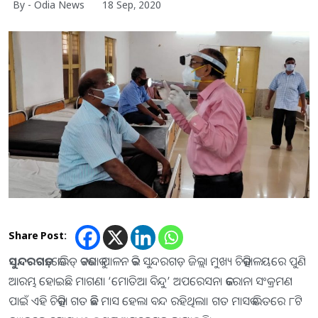
By - Odia News
18 Sep, 2020
Share Post:
ସୁନ୍ଦରଗଡ଼:
କୋଭିଡ୍‌ କଟକଣାକୁ ପାଳନ କରି ସୁନ୍ଦରଗଡ଼ ଜିଲ୍ଲା ମୁଖ୍ୟ ଚିକିତ୍ସାଳୟରେ ପୁଣି
ଆରମ୍ଭ ହୋଇଛି ମାଗଣା ‘ମୋତିଆ ବିନ୍ଦୁ’ ଅପରେସନ। କରୋନା ସଂକ୍ରମଣ
ପାଇଁ ଏହି ଚିକିତ୍ସା ଗତ କିଛି ମାସ ହେଲା ବନ୍ଦ ରହିଥିଲା। ଗତ ମାସକ ଭିତରେ ୮ଟି