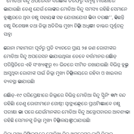
‘‘ମୋତିଆ ବିନ୍ଦୁ ଅପରେସନ ସରକାରଙ୍କ ତରଫରୁ ସମ୍ପୂର୍ଣ୍ଣ ମାଗଣାରେ
କରାଯାଉଛି। ତେଣୁ ଯେଉଁ ଲୋକଙ୍କର ମୋତିଆ ବିନ୍ଦୁ ସମସ୍ୟା ରହିଛି ସେମାନେ
ବ୍ଲକ ସ୍ତରରେ ଥିବା ଚକ୍ଷୁ ସହାୟକଙ୍କ ସହ ଯୋଗାଯୋଗ କରିବା ଦରକାର’’, କହିଛନ୍ତି
ଚକ୍ଷୁ ବିଶେଷଜ୍ଞ ତଥା ଜିଲ୍ଲା ଅତିରିକ୍ତ ମୁଖ୍ୟ ଚିକିତ୍ସା ଅଧିକାରୀ ଡାକ୍ତର ପୂର୍ଣ୍ଣଚନ୍ଦ୍ର
ସାହୁ।
କରୋନା ମହାମାରୀ ପୂର୍ବରୁ ପ୍ରତି ବ୍ୟାଚରେ ପ୍ରାୟ ୨୫ ଜଣ ରୋଗୀଙ୍କର
ମୋତିଆ ବିନ୍ଦୁ ଅପରେସନ କରାଯାଉଥିଲା। ତେବେ ବର୍ତ୍ତମାନର କୋଭିଡ୍‌
ପରିସ୍ଥିତିରେ ଏହି ସଂଖ୍ୟାକୁ ୮ରୁ ୧୦ ଭିତରେ ସୀମିତ ରଖାଯାଉଛି। ବିଭିନ୍ନ ବ୍ଲକରୁ
ଆସୁଥିବା ରୋଗୀଙ୍କ ପାଇଁ ଜିଲ୍ଲା ମୁଖ୍ୟ ଚିକିତ୍ସାଳୟରେ ରହିବା ଓ ଖାଇବାର
ବ୍ୟବସ୍ଥା କରାଯାଉଛି।
କୋଭିଡ୍‌-୧୯ ପରିପ୍ରେକ୍ଷୀରେ ଜିଲ୍ଲାରେ ବିଭିନ୍ନ ମୋତିଆ ବିନ୍ଦୁ ସ୍କ୍ରିନିଂ କ୍ୟାମ୍ପ ବନ୍ଦ
ରହିଛି। ତେଣୁ ରୋଗୀମାନେ ଗୋଷ୍ଠୀ ସ୍ୱାସ୍ଥ୍ୟକେନ୍ଦ୍ରରେ ପ୍ରାଥମିକ ଭାବେ ଚକ୍ଷୁ
ପରୀକ୍ଷା କଲା ପରେ ଯେଉଁମାନଙ୍କର ମୋତିଆ ବିନ୍ଦୁ ଅସ୍ତ୍ରୋପଚାରର ଆବଶ୍ୟକତା
ରହିଛି ସେମାନଙ୍କୁ ଜିଲ୍ଲା ମୁଖ୍ୟ ଚିକିତ୍ସାଳୟକୁ ପଠାଯାଉଛି।