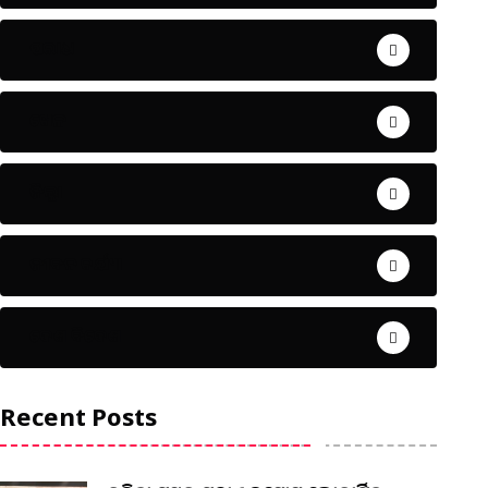
ଅପରାଧ
ଖେଳ
ଜିଲ୍ଲା
ଜୀବନ ଚର୍ଯ୍ୟା
ଦେଶ ବିଦେଶ
Recent Posts