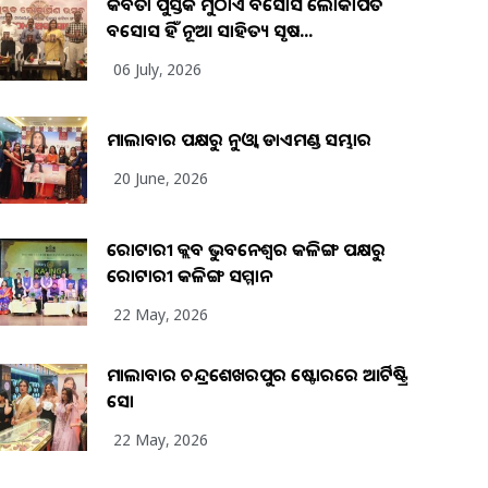
କବିତା ପୁସ୍ତକ ମୁଠାଏ ଅବସୋସ ଲୋକାର୍ପିତ
ଅବସୋସ ହିଁ ନୂଆ ସାହିତ୍ୟ ସୃଷ...
06 July, 2026
ମାଲାବାର ପକ୍ଷରୁ ନୁଓ୍ବା ଡାଏମଣ୍ଡ ସମ୍ଭାର
20 June, 2026
ରୋଟାରୀ କ୍ଲବ ଭୁବନେଶ୍ୱର କଳିଙ୍ଗ ପକ୍ଷରୁ
ରୋଟାରୀ କଳିଙ୍ଗ ସମ୍ମାନ
22 May, 2026
ମାଲାବାର ଚନ୍ଦ୍ରଶେଖରପୁର ଷ୍ଟୋରରେ ଆର୍ଟିଷ୍ଟ୍ରି
ସୋ
22 May, 2026