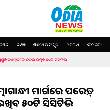
ଞ୍ଜନ
ବାଣିଜ୍ୟ
ସାହିତ୍ୟ ଓ ସଂସ୍କୃତି
ଅପରାଧ
ଜୀବନ ଚର୍ଯ୍ୟା
ରସ୍ତୁତି ! ପିଏମ୍‌ଜିରେ ନଜର ରଖିବ ୫୦ଟି ସିସିଟିଭି
୍ମାଗାନ୍ଧୀ ମାର୍ଗରେ ପରେଡ଼୍‌
ର ରଖିବ ୫୦ଟି ସିସିଟିଭି