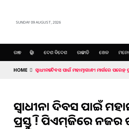
SUNDAY 09 AUGUST, 2026
ରାଜ୍ୟ
ଜିଲ୍ଲା
ଦେଶ ବିଦେଶ
ରାଜନୀତି
ଖେଳ
ମନୋର
HOME
ସ୍ୱାଧୀନତା ଦିବସ ପାଇଁ ମହାତ୍ମାଗାନ୍ଧୀ ମାର୍ଗରେ ପରେଡ଼୍‌ ପ୍
ସ୍ୱାଧୀନତା ଦିବସ ପାଇଁ ମହାତ
ପ୍ରସ୍ତୁତି ! ପିଏମ୍‌ଜିରେ ନଜ