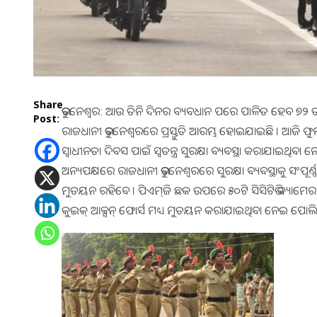
Share
ଭୁବନେଶ୍ୱର: ଆଉ ତିନି ଦିନର ବ୍ୟବଧାନ ପରେ ପାଳିତ ହେବ ୭୨ ତମ
Post:
ରାଜଧାନୀ ଭୁବନେଶ୍ୱରରେ ପ୍ରସ୍ତୁତି ଆରମ୍ଭ ହୋଇଯାଇଛି । ଆଜି ଫୁଲ୍
ସ୍ୱାଧୀନତା ଦିବସ ପାଇଁ ସ୍ୱତନ୍ତ୍ର ସୁରକ୍ଷା ବ୍ୟବସ୍ଥା କରାଯାଇଥିବ
ଅନ୍ୟପକ୍ଷରେ ରାଜଧାନୀ ଭୁବନେଶ୍ୱରରେ ସୁରକ୍ଷା ବ୍ୟବସ୍ଥାକୁ ସଂପୂର୍ଣ୍ଣ
ମୁତୟନ ରହିବେ । ପିଏମ୍‌ଜି ଛକ ଉପରେ ୫୦ଟି ସିସିଟିଭି କ୍ୟାମେରା ଲଗ
କୁଇକ୍‌ ଆକ୍ସନ୍‌ ଫୋର୍ସ ମଧ୍ୟ ମୁତୟନ କରାଯାଇଥିବା ନେଇ ପୋଲି