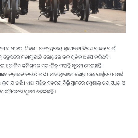
 ସ୍ୱାଧୀନତା ଦିବସ । ରାଜ୍ୟସ୍ତରୀୟ ସ୍ୱାଧୀନତା ଦିବସ ପାଳନ ପାଇଁ
‌ ଡ୍ରେସରେ ମହାତ୍ମାଗାନ୍ଧି ରୋଡ଼ରେ ଦଳ ଗୁଡିକ ଅଭ୍ୟାସ କରିଛନ୍ତି ।
ା ନେଇ ପୋଲିସ କମିଶନର ସତ୍ୟଜିତ୍ ମହାନ୍ତି ସୂଚନା ଦେଇଛନ୍ତି ।
ଭାବେ କଡ଼ାକଡିି କରାଯାଇଛି । ମାହାତ୍ମାଗାନ୍ଧୀ ରୋଡ଼୍‌ ଉଭୟ ପାର୍ଶ୍ୱରେ ଫୋର୍ସ
ାଯାଇଛି । ଏହା ସହିତ ସହରର ବିଭିନ୍ନ ସ୍ଥାନରେ ସ୍ପେଶାଲ୍‌ ଡଗ୍‌ ସ୍କ୍ୱାଡ଼୍‌ ଓ
ସ୍‌ କମିଶନର ସୂଚନା ଦେଇଛନ୍ତି ।