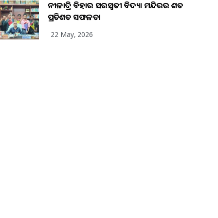
ନୀଳାଦ୍ରି ବିହାର ସରସ୍ୱତୀ ବିଦ୍ୟା ମନ୍ଦିରର ଶତ
ପ୍ରତିଶତ ସଫଳତା
22 May, 2026