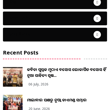
ଜିଲ୍ଲା
ଜୀବନ ଚର୍ଯ୍ୟା
ଦେଶ ବିଦେଶ
Recent Posts
କବିତା ପୁସ୍ତକ ମୁଠାଏ ଅବସୋସ ଲୋକାର୍ପିତ ଅବସୋସ ହିଁ
ନୂଆ ସାହିତ୍ୟ ସୃଷ...
06 July, 2026
ମାଲାବାର ପକ୍ଷରୁ ନୁଓ୍ବା ଡାଏମଣ୍ଡ ସମ୍ଭାର
20 June, 2026