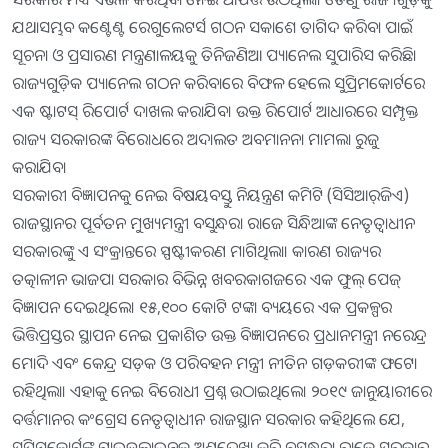
ଯଥାସମ୍ଭବ କଣ୍ଟେଣ୍ଟ ରେଗୁଲେଟର୍ସ ଗଠନ ସକାଶେ ତାଗିଦ କରିବା ପାଇଁ
ସୂଚନା ଓ ପ୍ରସାରଣ ମନ୍ତ୍ରଣାଳୟକୁ ତିନିଜଣିଆ ପ୍ୟାନେଲ ସୁପାରିସ କରିଛି।
ରାଜ୍ୟଗୁଡ଼ିକ ପ୍ୟାନେଲ ଗଠନ କରିବାରେ ବିଫଳ ହେଲେ ସୁପ୍ରିମକୋର୍ଟରେ
ଏକ ଷ୍ଟାଟସ୍‌ ରିପୋର୍ଟ ଦାଖଲ କରାଯିବ। ଉକ୍ତ ରିପୋର୍ଟ ଆଧାରରେ ସମ୍ପୃକ୍ତ
ରାଜ୍ୟ ସରକାରଙ୍କ ବିରୋଧରେ ଅଦାଲତ ଅବମାନନା ମାମଲା ରୁଜୁ
କରାଯିବ।
ସରକାରୀ ବିଜ୍ଞାପନକୁ ନେଇ ବିଷୟବସ୍ତୁ ନିୟନ୍ତ୍ରଣ କମିଟି (ସିସିଆର୍‌ଜିଏ)
ରାଜସ୍ଥାନର ପୂର୍ବତନ ମୁଖ୍ୟମନ୍ତ୍ରୀ ବସୁନ୍ଧରା ରାଜେ ସିନ୍ଧିଆଙ୍କ ନେତୃତ୍ୱାଧୀନ
ସରକାରଙ୍କୁ ଏ ସଂକ୍ରାନ୍ତରେ ସ୍ପଷ୍ଟୀକରଣ ମାଗିଥିଲା। କାରଣ ରାଜ୍ୟର
ତତ୍କାଳୀନ ଭାଜପା ସରକାର ବିଭିନ୍ନ ଖବରକାଗଜରେ ଏକ ଫୁଲ୍‌ ପେଜ୍‌
ବିଜ୍ଞାପନ ଦେଇଥିଲେ। ୧୫,୧୦୦ କୋଟି ଟଙ୍କା ବ୍ୟୟରେ ଏକ ପ୍ରକଳ୍ପର
ଭିତ୍ତିପ୍ରସ୍ତର ସ୍ଥାପନ ନେଇ ପ୍ରକାଶିତ ଉକ୍ତ ବିଜ୍ଞାପନରେ ପ୍ରଧାନମନ୍ତ୍ରୀ ନରେନ୍ଦ୍ର
ମୋଦି ଏବଂ କେନ୍ଦ୍ର ସଡ଼କ ଓ ପରିବହନ ମନ୍ତ୍ରୀ ନୀତିନ ଗଡ଼କରୀଙ୍କ ଫଟୋ
ରହିଥିଲା। ଏହାକୁ ନେଇ ବିରୋଧୀ ପ୍ରଶ୍ନ ଉଠାଇଥିଲେ। ୨୦୧୯ ଜାନୁୟାରୀରେ
ବର୍ତ୍ତମାନର କଂଗ୍ରେସ ନେତୃତ୍ୱାଧୀନ ରାଜସ୍ଥାନ ସରକାର କହିଥିଲେ ଯେ,
ସୁପ୍ରିମକୋର୍ଟଙ୍କ ଗାଇଡ୍‌ଲାଇନକୁ ଅଣଦେଖା କରି ବସୁନ୍ଧରା ରାଜେ ସରକାର