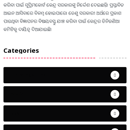
କରିବା ପାଇଁ ସୁପ୍ରିମକୋର୍ଟ କେନ୍ଦ୍ର ସରକାରଙ୍କୁ ନିର୍ଦ୍ଦେଶ ଦେଇଛନ୍ତି। ପ୍ରସ୍ତାବିତ
ଆଇନ ଆସିବାରେ ବିଳମ୍ବ ହୋଇପାରେ। ତେଣୁ ସରକାରୀ ଅର୍ଥରେ ପ୍ରକାଶ
ପାଉଥିବା ବିଜ୍ଞାପନର ବିଷୟବସ୍ତୁ ଯାଞ୍ଚ କରିବା ପାଇଁ କେନ୍ଦ୍ରର ତିନିଜଣିଆ
କମିଟିକୁ ଦାୟିତ୍ୱ ଦିଆଯାଇଛି।
Categories
Uncategorized
ଅପରାଧ
ଖେଳ