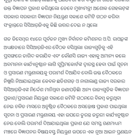
ଉକ୍ତ ବିଜ୍ଞାପନ ପ୍ରକାଶ କରିଥିଲେ। ତେବେ ମୁଖ୍ୟମନ୍ତ୍ରୀ ଅଶୋକ ଗେହଲଟ୍‌ଙ୍କ
ସରକାର ସରକାରୀ ବିଜ୍ଞାପନ ନିୟନ୍ତ୍ରଣ ସକାଶେ କମିଟି ଗଠନ କରିବା
ସଂକ୍ରାନ୍ତରେ ସିସିଆର୍‌ଜିଏକୁ କିଛି ଉତ୍ତର ଦେଇ ନ ଥିଲେ।
ଗତ ଡିସେମ୍ବର ୧୪ରେ ପୂର୍ବତନ ମୁଖ୍ୟ ନିର୍ବାଚନ କମିଶନର ଓ.ପି. ରାଓ୍ବତ୍‌ଙ୍କ
ଅଧ୍ୟକ୍ଷତାରେ ସିସିଆର୍‌ଜିଏର ବୈଠକ ବସିଥିଲା। ରାଜ୍ୟଗୁଡ଼ିକୁ ଏହି
ପ୍ରସଙ୍ଗରେ ତାଗିଦ କରାଯିବ ଏବଂ କୌଣସି ରାଜ୍ୟ ଏହାକୁ ଅମାନ୍ୟ କଲେ
ଅବମାନନା କାର୍ଯ୍ୟାନୁଷ୍ଠାନ ଲାଗି ସୁପ୍ରିମକୋର୍ଟଙ୍କ ଦ୍ୱାରସ୍ଥ ହେବା ପାଇଁ ସୂଚନା
ଓ ପ୍ରସାରଣ ମନ୍ତ୍ରଣାଳୟକୁ ପରାମର୍ଶ ଦିଆଯିବ ବୋଲି ଉକ୍ତ ବୈଠକରେ
ନିଷ୍ପତ୍ତି ନିଆଯାଇଥିଲା। କେବଳ ଛତିଶଗଡ଼ ଓ ନାଗାଲାଣ୍ଡ ରାଜ୍ୟ ସରକାର
ସିସିଆର୍‌ଜିଏଙ୍କ ନିର୍ଦ୍ଦେଶ ମାନିଥିବା ଜଣାପଡ଼ିଛି। ଅନ୍ୟ ରାଜ୍ୟଗୁଡ଼ିକ ବିଜ୍ଞାପନ
ପ୍ରକାଶ/ପ୍ରସାରଣ ନିୟନ୍ତ୍ରଣ ସକାଶେ କମିଟି ଗଠନରେ ବିଳମ୍ବ କରୁଥିବା
ନେଇ ଚଳିତ ମାସରେ ଅନୁଷ୍ଠିତ ବୈଠକରେ ଅସନ୍ତୋଷ ପ୍ରକାଶ ପାଇଥିଲା।
ସୂଚନା ଓ ପ୍ରସାରଣ ମନ୍ତ୍ରଣାଳୟ ଏହା ଉପରେ ତୁରନ୍ତ ଜରୁରୀ କାର୍ଯ୍ୟାନୁଷ୍ଠାନ
ନେଉ ବୋଲି ପରାମର୍ଶ ଦିଆଯାଇଥିଲା। ପ୍ରକାଶ ଯେ ସମସ୍ତ ଗଣମାଧ୍ୟମ
ମଞ୍ଚରେ ବିଜ୍ଞାପନର ବିଷୟବସ୍ତୁ ନିୟନ୍ତ୍ରଣ ଉପରେ ଏକ ନୂଆ ଆଇନ ପ୍ରଣୟନ