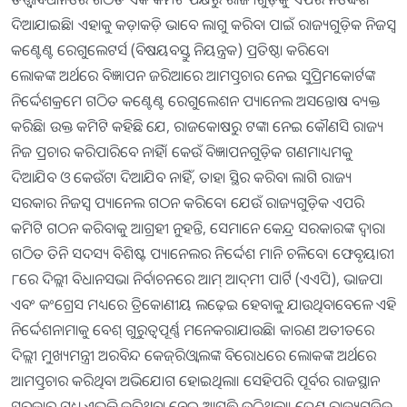
ଦିଆଯାଇଛି। ଏହାକୁ କଡ଼ାକଡ଼ି ଭାବେ ଲାଗୁ କରିବା ପାଇଁ ରାଜ୍ୟଗୁଡ଼ିକ ନିଜସ୍ବ
କଣ୍ଟେଣ୍ଟ ରେଗୁଲେଟର୍ସ (ବିଷୟବସ୍ତୁ ନିୟନ୍ତ୍ରକ) ପ୍ରତିଷ୍ଠା କରିବେ।
ଲୋକଙ୍କ ଅର୍ଥରେ ବିଜ୍ଞାପନ ଜରିଆରେ ଆମତ୍ପ୍ରଚାର ନେଇ ସୁପ୍ରିମକୋର୍ଟଙ୍କ
ନିର୍ଦ୍ଦେଶକ୍ରମେ ଗଠିତ କଣ୍ଟେଣ୍ଟ ରେଗୁଲେଶନ ପ୍ୟାନେଲ ଅସନ୍ତୋଷ ବ୍ୟକ୍ତ
କରିଛି। ଉକ୍ତ କମିଟି କହିଛି ଯେ, ରାଜକୋଷରୁ ଟଙ୍କା ନେଇ କୌଣସି ରାଜ୍ୟ
ନିଜ ପ୍ରଚାର କରିପାରିବେ ନାହିଁ। କେଉଁ ବିଜ୍ଞାପନଗୁଡ଼ିକ ଗଣମାଧ୍ୟମକୁ
ଦିଆଯିବ ଓ କେଉଁଟା ଦିଆଯିବ ନାହିଁ, ତାହା ସ୍ଥିର କରିବା ଲାଗି ରାଜ୍ୟ
ସରକାର ନିଜସ୍ବ ପ୍ୟାନେଲ ଗଠନ କରିବେ। ଯେଉଁ ରାଜ୍ୟଗୁଡ଼ିକ ଏପରି
କମିଟି ଗଠନ କରିବାକୁ ଆଗ୍ରହୀ ନୁହନ୍ତି, ସେମାନେ କେନ୍ଦ୍ର ସରକାରଙ୍କ ଦ୍ୱାରା
ଗଠିତ ତିନି ସଦସ୍ୟ ବିଶିଷ୍ଟ ପ୍ୟାନେଲର ନିର୍ଦ୍ଦେଶ ମାନି ଚଳିବେ। ଫେବୃୟାରୀ
୮ରେ ଦିଲ୍ଲୀ ବିଧାନସଭା ନିର୍ବାଚନରେ ଆମ୍‌ ଆଦ୍‌ମୀ ପାର୍ଟି (ଏଏପି), ଭାଜପା
ଏବଂ କଂଗ୍ରେସ ମଧ୍ୟରେ ତ୍ରିକୋଣୀୟ ଲଢ଼େଇ ହେବାକୁ ଯାଉଥିବାବେଳେ ଏହି
ନିର୍ଦ୍ଦେଶନାମାକୁ ବେଶ୍‌ ଗୁରୁତ୍ୱପୂର୍ଣ୍ଣ ମନେକରାଯାଉଛି। କାରଣ ଅତୀତରେ
ଦିଲ୍ଲୀ ମୁଖ୍ୟମନ୍ତ୍ରୀ ଅରବିନ୍ଦ କେଜ୍‌ରିଓ୍ବାଲଙ୍କ ବିରୋଧରେ ଲୋକଙ୍କ ଅର୍ଥରେ
ଆମତ୍ପ୍ରଚାର କରିଥିବା ଅଭିଯୋଗ ହୋଇଥିଲା। ସେହିପରି ପୂର୍ବର ରାଜସ୍ଥାନ
ସରକାର ମଧ୍ୟ ଏଭଳି କରିଥିବା ନେଇ ଆପତ୍ତି ଉଠିଥିଲା। ତେଣୁ ରାଜ୍ୟଗୁଡ଼ିକୁ