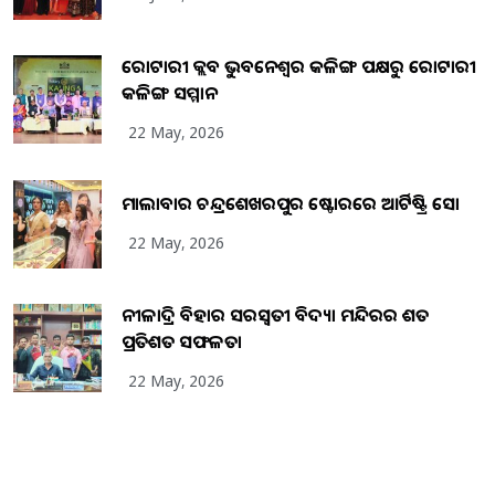
ରୋଟାରୀ କ୍ଲବ ଭୁବନେଶ୍ୱର କଳିଙ୍ଗ ପକ୍ଷରୁ ରୋଟାରୀ
କଳିଙ୍ଗ ସମ୍ମାନ
22 May, 2026
ମାଲାବାର ଚନ୍ଦ୍ରଶେଖରପୁର ଷ୍ଟୋରରେ ଆର୍ଟିଷ୍ଟ୍ରି ସୋ
22 May, 2026
ନୀଳାଦ୍ରି ବିହାର ସରସ୍ୱତୀ ବିଦ୍ୟା ମନ୍ଦିରର ଶତ
ପ୍ରତିଶତ ସଫଳତା
22 May, 2026