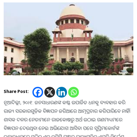
Share Post:
ନୂଆଦିଲ୍ଲୀ, ୨୦।୧: ଜନସାଧାରଣଙ୍କ କଷ୍ଟ ଉପାର୍ଜିତ ଧନକୁ ବ୍ୟବହାର କରି
ରାଜ୍ୟ ସରକାରଗୁଡ଼ିକ ବିଜ୍ଞାପନ ଜରିଆରେ ଆତ୍ମପ୍ରଚାର କରିପାରିବେ ନାହିଁ।
ଶାସକ ଦଳର ନେତାମାନେ ରାଜକୋଷରୁ ଅର୍ଥ ଉଠାଇ ଗଣମାଧ୍ୟମରେ
ବିଜ୍ଞାପନ ଦେଉଥିବା ନେଇ ଅଭିଯୋଗ ଆସିବା ପରେ ସୁପ୍ରିମକୋର୍ଟଙ୍କ
ତତ୍ତ୍ୱାବଧାନରେ ଗଠିତ ଏକ କମିଟି ପକ୍ଷରୁ ରାଜ୍ୟଗୁଡ଼ିକୁ ଏପରି ନିର୍ଦ୍ଦେଶ