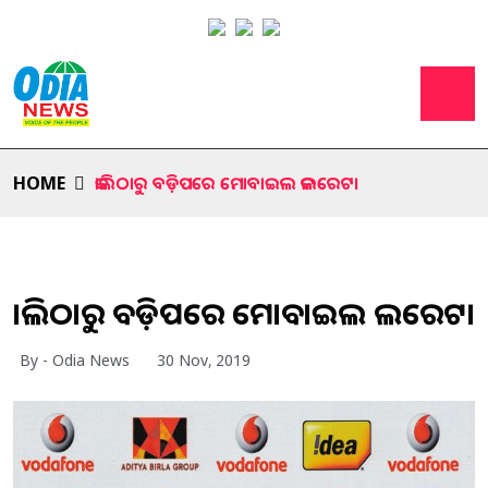
HOME
କାଲିଠାରୁ ବଡ଼ିପରେ ମୋବାଇଲ କଲରେଟ।
କାଲିଠାରୁ ବଡ଼ିପରେ ମୋବାଇଲ କଲରେଟ।
By - Odia News
30 Nov, 2019