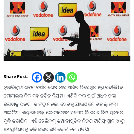
Share Post:
ନୂଆଦିଲ୍ଲୀ,୩୦ା୧୧: ବର୍ଷର ଶେଷ ମାସ ଅର୍ଥାତ ଡିସେମ୍ବର ୧ରୁ ବଦଳିଯିବ
ମୋବାଇଲ୍ ବିଲ ସହ ଜଡିତ ନିୟମ । ଏଣିକି କଲ୍ ପାଇଁ ଅଧିକ ଟଙ୍କା
ଗଣିବାକୁ ପଡିବ । କାଲିଠୁ ମହଙ୍ଗା ହେବାକୁ ଯାଉଛି ମୋବାଇଲ୍ କଲ୍ ।
ଆଇଡିଆ, ଏୟାରଟେଲ୍, ଭୋଡାଫୋନ୍ ସମେତ ଜିଓର ଟାରିଫ ପ୍ଲାନରେ
ବୃଦ୍ଧି କରାଯିବ । ଏହି ଟେଲିକମ୍ କମ୍ପାନୀଗୁଡିକ ନିଜର ଟାରିଫ୍ ପ୍ଲାନ ୧୦ରୁ
୧୫ ପ୍ରତିଶତକୁ ବୃଦ୍ଧି କରିପାରନ୍ତି ବୋଲି ଜଣାପଡିଛି।