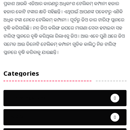
ପ୍ରକାଶ ଥାଉକି ଏଜିଆର କାରଣରୁ ଅଧିକାଂଶ ଟେଲିକମ୍ କମ୍ପାନୀ ହଜାର
ହଜାର କୋଟି ଟଙ୍କାର କ୍ଷତି ସହିଛନ୍ତି । ଏଥିପାଇଁ ଆପଣଙ୍କ ପକେଟରୁ ଏଣିକି
ଅଧିକ ଟଙ୍କା ନେବେ ଟେଲିକମ୍ କମ୍ପାନୀ । ପୂର୍ବରୁ ଜିଓ ତାର ଟାରିଫ୍ ପ୍ଲାନରେ
ବୃଦ୍ଧି କରିସାରିଛି । ନନ୍ ଜିିଓ କଲିଙ୍ଗ ଉପରେ ମାଗଣା ସେବା ହଟାଇବା ସହ
ଟାରିଫ୍ ପ୍ଲାନରେ ବୃଦ୍ଧି କରିଥିଲା ରିଲାଏନ୍ସ ଜିଓ । ଆଉ ଏବେ ପୁଣି ଥରେ ଜିଓ
ସମେତ ଆଉ ତିନୋଟି ଟେଲିକମ୍ କମ୍ପାନୀ ଗୁଡିକ କାଲିଠୁ ନିଜ ଟାରିିଫ୍
ପ୍ଲାନରେ ବୃଦ୍ଧି କରିବାକୁ ଯାଉଛନ୍ତି ।
Categories
Uncategorized
ଅପରାଧ