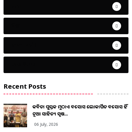
ଖେଳ
ଜିଲ୍ଲା
ଜୀବନ ଚର୍ଯ୍ୟା
ଦେଶ ବିଦେଶ
Recent Posts
କବିତା ପୁସ୍ତକ ମୁଠାଏ ଅବସୋସ ଲୋକାର୍ପିତ ଅବସୋସ ହିଁ
ନୂଆ ସାହିତ୍ୟ ସୃଷ...
06 July, 2026