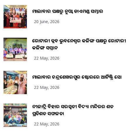
ମାଲାବାର ପକ୍ଷରୁ ନୁଓ୍ବା ଡାଏମଣ୍ଡ ସମ୍ଭାର
20 June, 2026
ରୋଟାରୀ କ୍ଲବ ଭୁବନେଶ୍ୱର କଳିଙ୍ଗ ପକ୍ଷରୁ ରୋଟାରୀ
କଳିଙ୍ଗ ସମ୍ମାନ
22 May, 2026
ମାଲାବାର ଚନ୍ଦ୍ରଶେଖରପୁର ଷ୍ଟୋରରେ ଆର୍ଟିଷ୍ଟ୍ରି ସୋ
22 May, 2026
ନୀଳାଦ୍ରି ବିହାର ସରସ୍ୱତୀ ବିଦ୍ୟା ମନ୍ଦିରର ଶତ
ପ୍ରତିଶତ ସଫଳତା
22 May, 2026