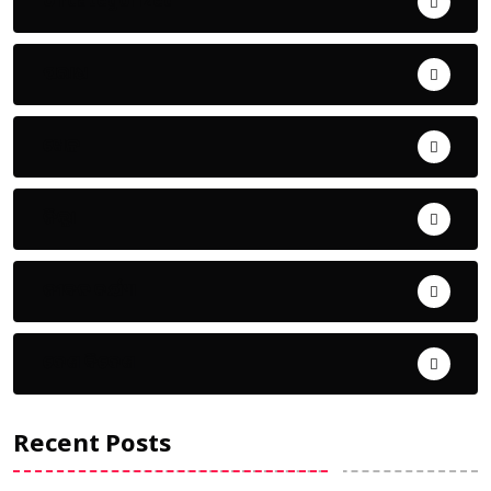
Uncategorized
ଅପରାଧ
ଖେଳ
ଜିଲ୍ଲା
ଜୀବନ ଚର୍ଯ୍ୟା
ଦେଶ ବିଦେଶ
Recent Posts