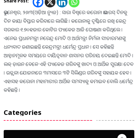
Share Post:
ଭୁବନେଶ୍ୱର, ୨୬ା୩(ଓଡ଼ିଆ ନ୍ୟୁଜ) : ସାରା ବିଶ୍ୱରେ କରୋନା ଭାଇରସ୍ ଦିନକୁ
ଦିନ କାୟା ବିସ୍ତାର କରିବାରେ ଲାଗିଛି । କରୋନାକୁ ଦୃଷ୍ଟିରେ ରଖି କେନ୍ଦ୍ର
ସରକାର ୧.୭୦ହଜାର କୋଟିର ପ୍ୟାକେଜ ଆଜି ଘୋଷଣା କରିଥିଲେ ।
ଏନେଇ ପ୍ରଧାନମନ୍ତ୍ରୀ ନରେନ୍ଦ୍ର ମୋଦି ଓ ଅର୍ଥମନ୍ତ୍ରୀ ନିର୍ମଳା ସୀତାରମଣଙ୍କୁ
ଧନ୍ୟବାଦ ଜଣାଇଛନ୍ତି କେନ୍ଦ୍ରମନ୍ତ୍ରୀ ଧର୍ମେନ୍ଦ୍ର ପ୍ରଧାନ । ସେ କହିଛନ୍ତି
ଆହ୍ୱାନମୂଳକ ସମୟରେ ଦାୟିତ୍ୱବାନ ଶାସନର ପରିଚୟ ଦେଇଛନ୍ତି ମୋଦି ।
ଲକ୍ ଡ଼ାଉନ ବେଳେ ଏହି ପ୍ୟାକେଜ ଗରିବଙ୍କୁ ଖାଦ୍ୟ ଓ ଆର୍ଥିକ ସୁରକ୍ଷା ଦେବ
। ଉଜ୍ଜ୍ୱଳା ଯୋଜନାରେ ୩ମାସରେ ୩ଟି ସିଲିଣ୍ଡର ଗରିବଙ୍କୁ ସହାୟକ ହେବ ।
ଏହାସହ କରୋନା ମହାମାରୀର ଆର୍ଥିକ ସମସ୍ୟାକୁ କମାଇବ ବୋଲି ଧର୍ମେନ୍ଦ୍ର
କହିଛନ୍ତି ।
Categories