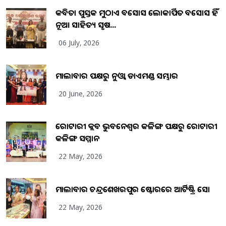
କବିତା ପୁସ୍ତକ ମୁଠାଏ ଅବସୋସ ଲୋକାର୍ପିତ ଅବସୋସ ହିଁ
ନୂଆ ସାହିତ୍ୟ ସୃଷ...
06 July, 2026
ମାଲାବାର ପକ୍ଷରୁ ନୁଓ୍ବା ଡାଏମଣ୍ଡ ସମ୍ଭାର
20 June, 2026
ରୋଟାରୀ କ୍ଲବ ଭୁବନେଶ୍ୱର କଳିଙ୍ଗ ପକ୍ଷରୁ ରୋଟାରୀ
କଳିଙ୍ଗ ସମ୍ମାନ
22 May, 2026
ମାଲାବାର ଚନ୍ଦ୍ରଶେଖରପୁର ଷ୍ଟୋରରେ ଆର୍ଟିଷ୍ଟ୍ରି ସୋ
22 May, 2026