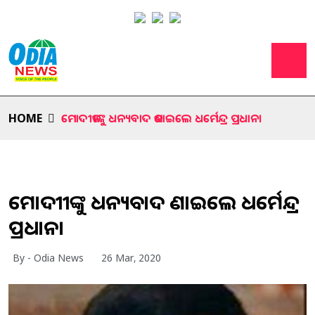
HOME
ମୋଦୀଜୀଙ୍କୁ ଧନ୍ୟବାଦ ଜଣାଇଲେ ଧର୍ମେନ୍ଦ୍ର ପ୍ରଧାନ।
ମୋଦୀଜୀଙ୍କୁ ଧନ୍ୟବାଦ ଜଣାଇଲେ ଧର୍ମେନ୍ଦ୍ର
ପ୍ରଧାନ।
By - Odia News
26 Mar, 2020