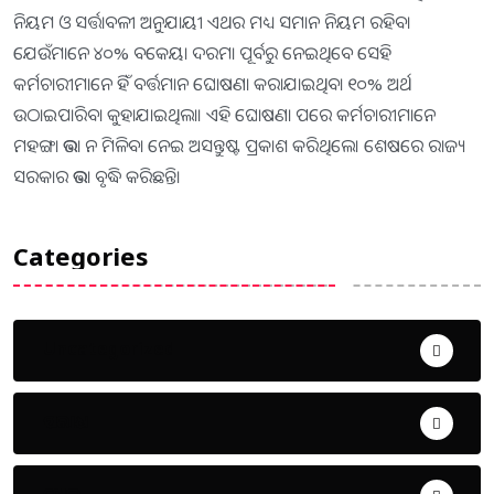
ନିୟମ ଓ ସର୍ତ୍ତାବଳୀ ଅନୁଯାୟୀ ଏଥର ମଧ୍ୟ ସମାନ ନିୟମ ରହିବ।
ଯେଉଁମାନେ ୪୦% ବକେୟା ଦରମା ପୂର୍ବରୁ ନେଇଥିବେ ସେହି
କର୍ମଚାରୀମାନେ ହିଁ ବର୍ତ୍ତମାନ ଘୋଷଣା କରାଯାଇଥିବା ୧୦% ଅର୍ଥ
ଉଠାଇପାରିବା କୁହାଯାଇଥିଲା। ଏହି ଘୋଷଣା ପରେ କର୍ମଚାରୀମାନେ
ମହଙ୍ଗା ଭତ୍ତା ନ ମିଳିବା ନେଇ ଅସନ୍ତୁଷ୍ଟ ପ୍ରକାଶ କରିଥିଲେ। ଶେଷରେ ରାଜ୍ୟ
ସରକାର ଭତ୍ତା ବୃଦ୍ଧି କରିଛନ୍ତି।
Categories
Uncategorized
ଅପରାଧ