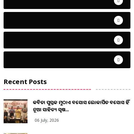
ଖେଳ
ଜିଲ୍ଲା
ଜୀବନ ଚର୍ଯ୍ୟା
ଦେଶ ବିଦେଶ
Recent Posts
କବିତା ପୁସ୍ତକ ମୁଠାଏ ଅବସୋସ ଲୋକାର୍ପିତ ଅବସୋସ ହିଁ
ନୂଆ ସାହିତ୍ୟ ସୃଷ...
06 July, 2026