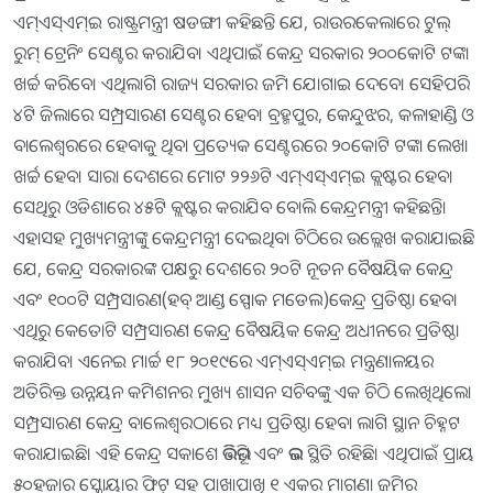
ଏମ୍‌ଏସ୍‌ଏମ୍‌ଇ ରାଷ୍ଟ୍ରମନ୍ତ୍ରୀ ଷଡଙ୍ଗୀ କହିଛନ୍ତି ଯେ, ରାଉରକେଲାରେ ଟୁଲ୍‌
ରୁମ୍‌ ଟ୍ରେନିଂ ସେଣ୍ଟର କରାଯିବ। ଏଥିପାଇଁ କେନ୍ଦ୍ର ସରକାର ୨୦୦କୋଟି ଟଙ୍କା
ଖର୍ଚ୍ଚ କରିବେ। ଏଥିଲାଗି ରାଜ୍ୟ ସରକାର ଜମି ଯୋଗାଇ ଦେବେ। ସେହିପରି
୪ଟି ଜିଲାରେ ସମ୍ପ୍ରସାରଣ ସେଣ୍ଟର ହେବ। ବ୍ରହ୍ମପୁର, କେନ୍ଦୁଝର, କଳାହାଣ୍ଡି ଓ
ବାଲେଶ୍ୱରରେ ହେବାକୁ ଥିବା ପ୍ରତ୍ୟେକ ସେଣ୍ଟରରେ ୨୦କୋଟି ଟଙ୍କା ଲେଖା
ଖର୍ଚ୍ଚ ହେବ। ସାରା ଦେଶରେ ମୋଟ ୨୨୬ଟି ଏମ୍‌ଏସ୍‌ଏମ୍‌ଇ କ୍ଲଷ୍ଟର ହେବ।
ସେଥିରୁ ଓଡିଶାରେ ୪୫ଟି କ୍ଲଷ୍ଟର କରାଯିବ ବୋଲି କେନ୍ଦ୍ରମନ୍ତ୍ରୀ କହିଛନ୍ତି।
ଏହାସହ ମୁଖ୍ୟମନ୍ତ୍ରୀଙ୍କୁ କେନ୍ଦ୍ରମନ୍ତ୍ରୀ ଦେଇଥିବା ଚିଠିରେ ଉଲ୍ଲେଖ କରାଯାଇଛି
ଯେ, କେନ୍ଦ୍ର ସରକାରଙ୍କ ପକ୍ଷରୁ ଦେଶରେ ୨୦ଟି ନୂତନ ବୈଷୟିକ କେନ୍ଦ୍ର
ଏବଂ ୧୦୦ଟି ସମ୍ପ୍ରସାରଣ(ହବ୍‌ ଆଣ୍ଡ ସ୍ପୋକ ମଡେଲ)କେନ୍ଦ୍ର ପ୍ରତିଷ୍ଠା ହେବ।
ଏଥିରୁ କେତୋଟି ସମ୍ପ୍ରସାରଣ କେନ୍ଦ୍ର ବୈଷୟିକ କେନ୍ଦ୍ର ଅଧୀନରେ ପ୍ରତିଷ୍ଠା
କରାଯିବ। ଏନେଇ ମାର୍ଚ୍ଚ ୧୮ ୨୦୧୯ରେ ଏମ୍‌ଏସ୍‌ଏମ୍‌ଇ ମନ୍ତ୍ରଣାଳୟର
ଅତିରିକ୍ତ ଉନ୍ନୟନ କମିଶନର ମୁଖ୍ୟ ଶାସନ ସଚିବଙ୍କୁ ଏକ ଚିଠି ଲେଖିଥିଲେ।
ସମ୍ପ୍ରସାରଣ କେନ୍ଦ୍ର ବାଲେଶ୍ୱରଠାରେ ମଧ୍ୟ ପ୍ରତିଷ୍ଠା ହେବା ଲାଗି ସ୍ଥାନ ଚିହ୍ନଟ
କରାଯାଇଛି। ଏହି କେନ୍ଦ୍ର ସକାଶେ ଭିତ୍ତିଭୂମି ଏବଂ ଭଲ ସ୍ଥିତି ରହିଛି। ଏଥିପାଇଁ ପ୍ରାୟ
୫୦ହଜାର ସ୍କୋୟାର ଫିଟ୍‌ ସହ ପାଖାପାଖି ୧ ଏକର ମାଗଣା ଜମିର