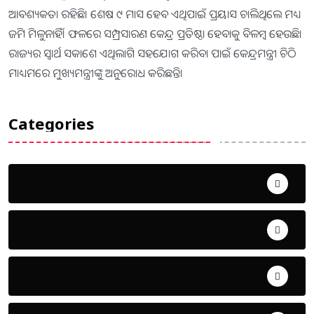
ଆବଶ୍ୟକତା ରହିଛି। ଶେଷ ୯ ମାସ ହେବ ଏଥିପାଇଁ ପ୍ରୟାସ ଚାଲିଥିଲେ ମଧ୍ୟ
ଜମି ମିଳୁନାହିଁ। ଫଳରେ ସମ୍ପ୍ରସାରଣ କେନ୍ଦ୍ର ପ୍ରତିଷ୍ଠା ହେବାକୁ ବିଳମ୍ବ ହେଉଛି।
ରାଜ୍ୟର ସ୍ବାର୍ଥ ସକାଶେ ଏଥିଲାଗି ସହଯୋଗ କରିବା ପାଇଁ କେନ୍ଦ୍ରମନ୍ତ୍ରୀ ଚିଠି
ମାଧ୍ୟମରେ ମୁଖ୍ୟମନ୍ତ୍ରୀଙ୍କୁ ଅନୁରୋଧ କରିଛନ୍ତି।
Categories
Uncategorized
ଅପରାଧ
ଖେଳ