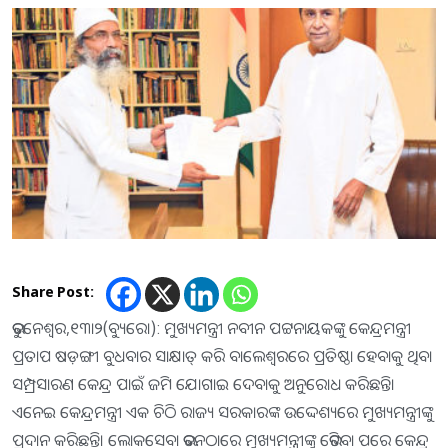
Share Post:
ଭୁବନେଶ୍ୱର,୧୩ା୨(ବ୍ୟୁରୋ): ମୁଖ୍ୟମନ୍ତ୍ରୀ ନବୀନ ପଟ୍ଟନାୟକଙ୍କୁ କେନ୍ଦ୍ରମନ୍ତ୍ରୀ
ପ୍ରତାପ ଷଡ଼ଙ୍ଗୀ ବୁଧବାର ସାକ୍ଷାତ୍‌ କରି ବାଲେଶ୍ୱରରେ ପ୍ରତିଷ୍ଠା ହେବାକୁ ଥିବା
ସମ୍ପ୍ରସାରଣ କେନ୍ଦ୍ର ପାଇଁ ଜମି ଯୋଗାଇ ଦେବାକୁ ଅନୁରୋଧ କରିଛନ୍ତି।
ଏନେଇ କେନ୍ଦ୍ରମନ୍ତ୍ରୀ ଏକ ଚିଠି ରାଜ୍ୟ ସରକାରଙ୍କ ଉଦ୍ଦେଶ୍ୟରେ ମୁଖ୍ୟମନ୍ତ୍ରୀଙ୍କୁ
ପ୍ରଦାନ କରିଛନ୍ତି। ଲୋକସେବା ଭବନଠାରେ ମୁଖ୍ୟମନ୍ତ୍ରୀଙ୍କୁ ଭେଟିବା ପରେ କେନ୍ଦ୍ର