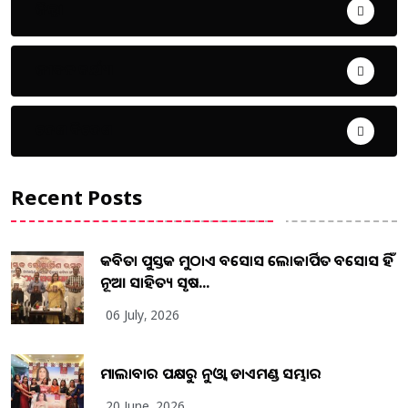
ଜିଲ୍ଲା
ଜୀବନ ଚର୍ଯ୍ୟା
ଦେଶ ବିଦେଶ
Recent Posts
କବିତା ପୁସ୍ତକ ମୁଠାଏ ଅବସୋସ ଲୋକାର୍ପିତ ଅବସୋସ ହିଁ
ନୂଆ ସାହିତ୍ୟ ସୃଷ...
06 July, 2026
ମାଲାବାର ପକ୍ଷରୁ ନୁଓ୍ବା ଡାଏମଣ୍ଡ ସମ୍ଭାର
20 June, 2026