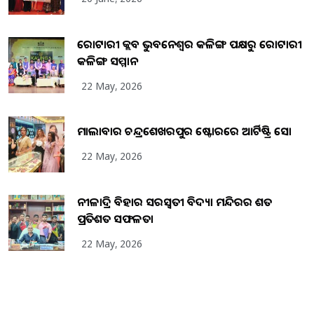
ରୋଟାରୀ କ୍ଲବ ଭୁବନେଶ୍ୱର କଳିଙ୍ଗ ପକ୍ଷରୁ ରୋଟାରୀ
କଳିଙ୍ଗ ସମ୍ମାନ
22 May, 2026
ମାଲାବାର ଚନ୍ଦ୍ରଶେଖରପୁର ଷ୍ଟୋରରେ ଆର୍ଟିଷ୍ଟ୍ରି ସୋ
22 May, 2026
ନୀଳାଦ୍ରି ବିହାର ସରସ୍ୱତୀ ବିଦ୍ୟା ମନ୍ଦିରର ଶତ
ପ୍ରତିଶତ ସଫଳତା
22 May, 2026