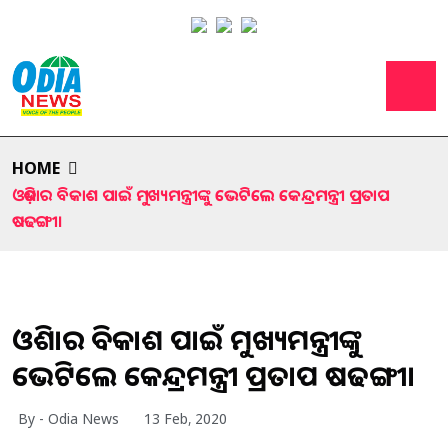
HOME
ଓଡ଼ିଶାର ବିକାଶ ପାଇଁ ମୁଖ୍ୟମନ୍ତ୍ରୀଙ୍କୁ ଭେଟିଲେ କେନ୍ଦ୍ରମନ୍ତ୍ରୀ ପ୍ରତାପ
ଷଢଙ୍ଗୀ।
ଓଡ଼ିଶାର ବିକାଶ ପାଇଁ ମୁଖ୍ୟମନ୍ତ୍ରୀଙ୍କୁ
ଭେଟିଲେ କେନ୍ଦ୍ରମନ୍ତ୍ରୀ ପ୍ରତାପ ଷଢଙ୍ଗୀ।
By - Odia News
13 Feb, 2020