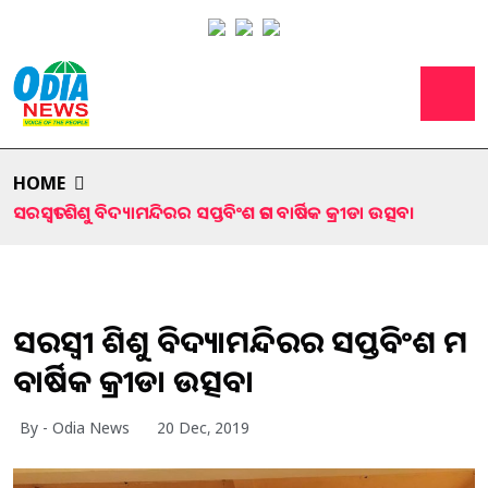
HOME
ସରସ୍ୱତୀ ଶିଶୁ ବିଦ୍ୟାମନ୍ଦିରର ସପ୍ତବିଂଶ ତମ ବାର୍ଷିକ କ୍ରୀଡା ଉତ୍ସବ।
ସରସ୍ୱତୀ ଶିଶୁ ବିଦ୍ୟାମନ୍ଦିରର ସପ୍ତବିଂଶ ତମ
ବାର୍ଷିକ କ୍ରୀଡା ଉତ୍ସବ।
By - Odia News
20 Dec, 2019