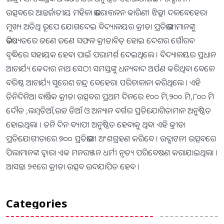
ଉତ୍ସବରେ ଆନ୍ତର୍ଜାତୀୟ ମହିଳା ଭାରୋତ୍ତଳନ କାରିଣୀ ଝିଲ୍ଲୀ ଦଳବେହେରା
ମୁଖ୍ୟ ଅତିଥି ରୂପେ ଯୋଗଦେଇ ବିଦ୍ୟାଳୟର କ୍ରୀଡା ପ୍ରତିଭାଗୀମାନଙ୍କୁ
ଭବିଷ୍ୟତରେ ଜଣେ ଜଣେ ସଫଳ କ୍ରୀଡାବିତ୍ ହୋଇ ଦେଶର ଗୌରବ
ବୃଦ୍ଧିରେ ସହାୟକ ହେବା ପାଇଁ ପରାମର୍ଶ ଦେଇଥିଲେ । ବିଦ୍ୟାଳୟର ପ୍ରଧାନ
ଆଚାର୍ଯ୍ୟ କେଦାର ନାଥ ସେଠୀ ସମସ୍ତଙ୍କୁ ଧନ୍ୟବାଦ ଅର୍ପଣ କରିଥିବା ବେଳେ
ବରିଷ୍ଠ ଆଚାର୍ଯ୍ୟ ସୁରେଶ ଚନ୍ଦ୍ର ବେହେରା ପରିଚାଳାନା କରିଥିଲେ । ଏହି
ତିନିଦିନିଆ ବାର୍ଷିକ କ୍ରୀଡା ଉତ୍ସବର ପ୍ରଥମ ଦିନରେ ୧୦୦ ମି,୨୦୦ ମି,୮୦୦ ମି
ଦୌଡ ,ଲମ୍ବଡିଆଁ,ଉଚ୍ଚ ଡିଆଁ ଓ ଅନ୍ୟାନ ବର୍ଗର ପ୍ରତିଯୋଗିତାମାନ ଅନୁଷ୍ଠିତ
ହୋଇଥିଲା । ତନି ଦିନ ବ୍ୟାପୀ ଅନୁଷ୍ଠିତ ହେବାକୁ ଥିବା ଏହି କ୍ରୀଡା
ପ୍ରତିଯୋଗୀତାରେ ୭୦୦ ପ୍ରତିଭାଗୀ ଅଂଶଗ୍ରହଣ କରିବେ । ଉଦ୍ଘାଟନୀ ଉତ୍ସବରେ
ପିଲାମାନଙ୍କ ଦ୍ୱାରା ଏକ ମନରଞ୍ଜନ ଧର୍ମୀ ନୃତ୍ୟ ପରିବେଷଣ କରାଯାଇଥିଲା ।
ଆସନ୍ତା ୨୧ରେ କ୍ରୀଡା ଉତ୍ସବ ଉଦଯାପିତ ହେବ ।
Categories