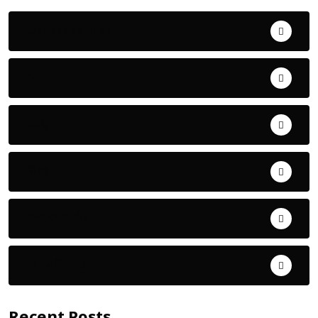
Uncategorized
ଅପରାଧ
ଖେଳ
ଜିଲ୍ଲା
ଜୀବନ ଚର୍ଯ୍ୟା
ଦେଶ ବିଦେଶ
Recent Posts