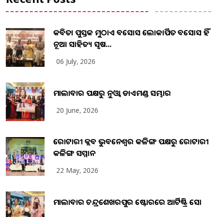
କବିତା ପୁସ୍ତକ ମୁଠାଏ ଅବସୋସ ଲୋକାର୍ପିତ ଅବସୋସ ହିଁ
ନୂଆ ସାହିତ୍ୟ ସୃଷ...
06 July, 2026
ମାଲାବାର ପକ୍ଷରୁ ନୁଓ୍ବା ଡାଏମଣ୍ଡ ସମ୍ଭାର
20 June, 2026
ରୋଟାରୀ କ୍ଲବ ଭୁବନେଶ୍ୱର କଳିଙ୍ଗ ପକ୍ଷରୁ ରୋଟାରୀ
କଳିଙ୍ଗ ସମ୍ମାନ
22 May, 2026
ମାଲାବାର ଚନ୍ଦ୍ରଶେଖରପୁର ଷ୍ଟୋରରେ ଆର୍ଟିଷ୍ଟ୍ରି ସୋ