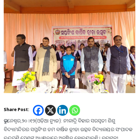
Share Post:
ଭୁବନେଶ୍ୱର,୨୦ ।୧୨(ଓଡ଼ିଆ ନ୍ୟୁଜ): ନୀଳାଦ୍ରି ବିହାର ସରସ୍ୱତୀ ଶିଶୁ
ବିଦ୍ୟାମନ୍ଦିରର ସପ୍ତବିଂଶ ତମ ବାର୍ଷିକ କ୍ରୀଡା ଉତ୍ସବ ବିଦ୍ୟାଳୟର ସଂପାଦକ
ଇନ୍ଦ୍ରମଣି ସେଣ୍ଡଙ୍କ ଅଧ୍ୟକ୍ଷତାରେ ଅନୁଷ୍ଠିତ ହୋଇଯାଇଛି । ଉଦ୍ଘାଟନୀ