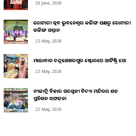
20 June, 2026
ରୋଟାରୀ କ୍ଲବ ଭୁବନେଶ୍ୱର କଳିଙ୍ଗ ପକ୍ଷରୁ ରୋଟାରୀ
କଳିଙ୍ଗ ସମ୍ମାନ
22 May, 2026
ମାଲାବାର ଚନ୍ଦ୍ରଶେଖରପୁର ଷ୍ଟୋରରେ ଆର୍ଟିଷ୍ଟ୍ରି ସୋ
22 May, 2026
ନୀଳାଦ୍ରି ବିହାର ସରସ୍ୱତୀ ବିଦ୍ୟା ମନ୍ଦିରର ଶତ
ପ୍ରତିଶତ ସଫଳତା
22 May, 2026