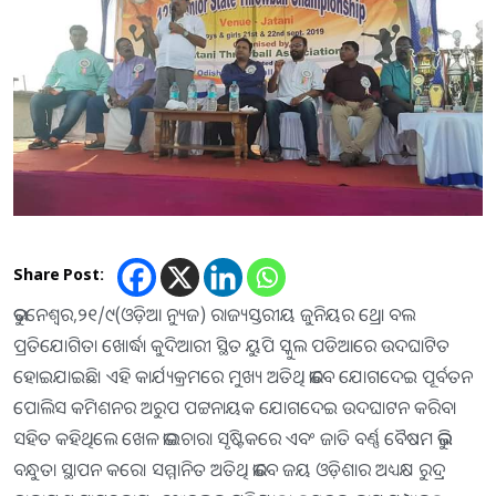
Share Post:
ଭୁବନେଶ୍ୱର,୨୧/୯(ଓଡ଼ିଆ ନ୍ୟୁଜ) ରାଜ୍ୟସ୍ତରୀୟ ଜୁନିୟର ଥ୍ରୋ ବଲ
ପ୍ରତିଯୋଗିତା ଖୋର୍ଦ୍ଧା କୁଦିଆରୀ ସ୍ଥିତ ୟୁପି ସ୍କୁଲ ପଡିଆରେ ଉଦଘାଟିତ
ହୋଇଯାଇଛି। ଏହି କାର୍ଯ୍ୟକ୍ରମରେ ମୁଖ୍ୟ ଅତିଥି ଭାବେ ଯୋଗଦେଇ ପୂର୍ବତନ
ପୋଲିସ କମିଶନର ଅରୁପ ପଟ୍ଟନାୟକ ଯୋଗଦେଇ ଉଦଘାଟନ କରିବା
ସହିତ କହିଥିଲେ ଖେଳ ଭାଇଚାରା ସୃଷ୍ଟିକରେ ଏବଂ ଜାତି ବର୍ଣ୍ଣ ବୈଷମ ଭୁଲି
ବନ୍ଧୁତା ସ୍ଥାପନ କରେ। ସମ୍ମାନିତ ଅତିଥି ଭାବେ ଜୟ ଓଡ଼ିଶାର ଅଧ୍ୟକ୍ଷ ରୁଦ୍ର