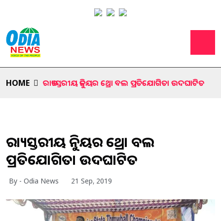
HOME
ରାଜ୍ୟସ୍ତରୀୟ ଜୁନିୟର ଥ୍ରୋ ବଲ ପ୍ରତିଯୋଗିତା ଉଦଘାଟିତ
ରାଜ୍ୟସ୍ତରୀୟ ଜୁନିୟର ଥ୍ରୋ ବଲ
ପ୍ରତିଯୋଗିତା ଉଦଘାଟିତ
By - Odia News
21 Sep, 2019