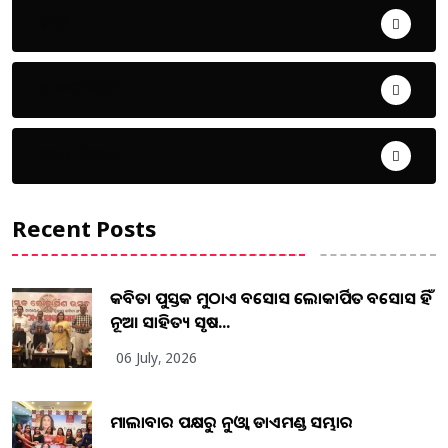
ଜିଲ୍ଲା
ଜୀବନ ଚର୍ଯ୍ୟା
ଦେଶ ବିଦେଶ
Recent Posts
କବିତା ପୁସ୍ତକ ମୁଠାଏ ଅବସୋସ ଲୋକାର୍ପିତ ଅବସୋସ ହିଁ
ନୂଆ ସାହିତ୍ୟ ସୃଷ...
06 July, 2026
ମାଲାବାର ପକ୍ଷରୁ ନୁଓ୍ବା ଡାଏମଣ୍ଡ ସମ୍ଭାର