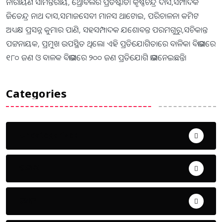
ନାରାୟଣ ସାମନ୍ତରାୟ, ଥ୍ରୋବଲର ପ୍ରତିଷ୍ଟାତା କୃଷ୍ଣଚନ୍ଦ୍ର ଦାସ,ସମ୍ପାଦକ
ଜିତେନ୍ଦ୍ର ନାଥ ଦାସ,ସମାଜସେବୀ ମାନସ ଥାଟୋଇ, ପରିଚାଳନା କମିଟ
ଅଧ୍ୟକ୍ଷ ପ୍ରସନ୍ନ କୁମାର ପାଣି, ସହସମ୍ପାଦକ ଯଶୋବନ୍ତ ପରମଗୁରୁ,ସଚିକାନ୍ତ
ପଟ୍ଟନାୟକ, ପ୍ରମୁଖ ଉପସ୍ଥିତ ଥିଲେ। ଏହି ପ୍ରତିଯୋଗିତାରେ ବାଳିକା ବିଭାଗରେ
୧୮୦ ଜଣ ଓ ବାଳକ ବିଭାଗରେ ୨୦୦ ଜଣ ପ୍ରତିଯୋଗି ଭାଗନେଇଛନ୍ତି।
Categories
Uncategorized
ଅପରାଧ
ଖେଳ