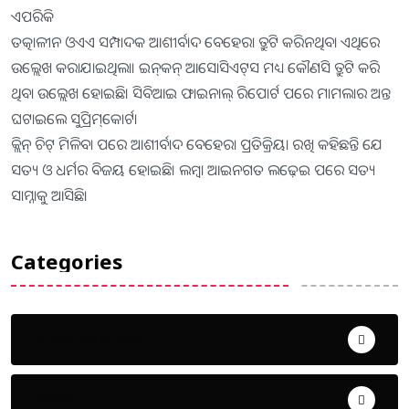
ଏପରିକି
ତତ୍କାଳୀନ ଓଏଏ ସମ୍ପାଦକ ଆଶୀର୍ବାଦ ବେହେରା ତ୍ରୁଟି କରିନଥିବା ଏଥିରେ
ଉଲ୍ଲେଖ କରାଯାଇଥିଲା। ଇନ୍‌କନ୍‌ ଆସୋସିଏଟ୍‌ସ ମଧ୍ୟ କୌଣସି ତ୍ରୁଟି କରି
ଥିବା ଉଲ୍ଲେଖ ହୋଇଛି। ସିବିଆଇ ଫାଇନାଲ୍‌ ରିପୋର୍ଟ ପରେ ମାମଲାର ଅନ୍ତ
ଘଟାଇଲେ ସୁପ୍ରିମ୍‌କୋର୍ଟ।
କ୍ଲିନ୍‌ ଚିଟ୍‌ ମିଳିବା ପରେ ଆଶୀର୍ବାଦ ବେହେରା ପ୍ରତିକ୍ରିୟା ରଖି କହିଛନ୍ତି ଯେ
ସତ୍ୟ ଓ ଧର୍ମର ବିଜୟ ହୋଇଛି। ଲମ୍ବା ଆଇନଗତ ଲଢ଼େଇ ପରେ ସତ୍ୟ
ସାମ୍ନାକୁ ଆସିଛି।
Categories
Uncategorized
ଅପରାଧ