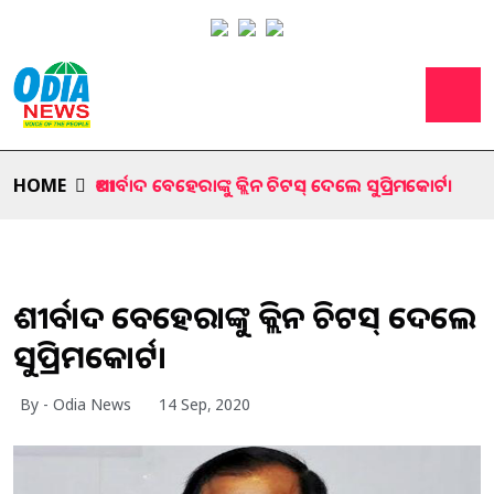
HOME
ଆଶୀର୍ବାଦ ବେହେରାଙ୍କୁ କ୍ଲିନ ଚିଟସ୍ ଦେଲେ ସୁପ୍ରିମକୋର୍ଟ।
ଆଶୀର୍ବାଦ ବେହେରାଙ୍କୁ କ୍ଲିନ ଚିଟସ୍ ଦେଲେ
ସୁପ୍ରିମକୋର୍ଟ।
By - Odia News
14 Sep, 2020