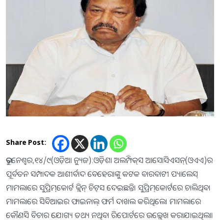
Share Post:
ଭୁବନେଶ୍ବର,୧୪/୯(ଓଡ଼ିଆ ନ୍ୟୁଜ):ଓଡ଼ିଶା ଅଲମ୍ପିକ୍‌ସ ଆସୋସିଏସନ୍‌(ଓଏଏ)ର
ପୂର୍ବତନ ସମ୍ପାଦକ ଆଶୀର୍ବାଦ ବେହେରାଙ୍କୁ କଟକ ବାରବାଟୀ ପ୍ୟାଲେସ୍‌
ମାମଲାରେ ସୁପ୍ରିମ୍‌କୋର୍ଟ କ୍ଲିନ୍‌ ଚିଟ୍​ସ ଦେଇଛନ୍ତି। ସୁପ୍ରିମ୍‌କୋର୍ଟରେ ଚାଲିଥିବା
ମାମଲାରେ ସିବିଆଇର ଫାଇନାଲ୍‌ ଫର୍ମ ଦାଖଲ କରିଥିଲେ। ମାମଲାରେ
କୌଣସି ବିଚାର ଯୋଗ୍ୟ ତଥ୍ୟ ନଥିବା ରିପୋର୍ଟରେ ଉଲ୍ଲେଖ କରାଯାଇଥିଲା।