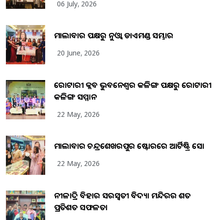
06 July, 2026
ମାଲାବାର ପକ୍ଷରୁ ନୁଓ୍ବା ଡାଏମଣ୍ଡ ସମ୍ଭାର
20 June, 2026
ରୋଟାରୀ କ୍ଲବ ଭୁବନେଶ୍ୱର କଳିଙ୍ଗ ପକ୍ଷରୁ ରୋଟାରୀ
କଳିଙ୍ଗ ସମ୍ମାନ
22 May, 2026
ମାଲାବାର ଚନ୍ଦ୍ରଶେଖରପୁର ଷ୍ଟୋରରେ ଆର୍ଟିଷ୍ଟ୍ରି ସୋ
22 May, 2026
ନୀଳାଦ୍ରି ବିହାର ସରସ୍ୱତୀ ବିଦ୍ୟା ମନ୍ଦିରର ଶତ
ପ୍ରତିଶତ ସଫଳତା