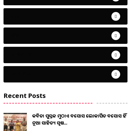
ଖେଳ
ଜିଲ୍ଲା
ଜୀବନ ଚର୍ଯ୍ୟା
ଦେଶ ବିଦେଶ
Recent Posts
କବିତା ପୁସ୍ତକ ମୁଠାଏ ଅବସୋସ ଲୋକାର୍ପିତ ଅବସୋସ ହିଁ
ନୂଆ ସାହିତ୍ୟ ସୃଷ...