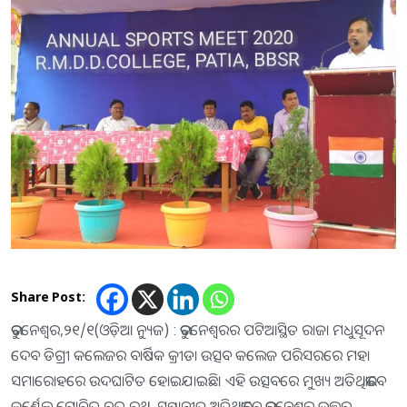
Share Post:
ଭୁବନେଶ୍ବର,୨୧/୧(ଓଡ଼ିଆ ନ୍ୟୁଜ) : ଭୁବନେଶ୍ବରର ପଟିଆସ୍ଥିତ ରାଜା ମଧୁସୂଦନ
ଦେବ ଡିଗ୍ରୀ କଲେଜର ବାର୍ଷିକ କ୍ରୀଡା ଉତ୍ସବ କଲେଜ ପରିସରରେ ମହା
ସମାରୋହରେ ଉଦଘାଟିତ ହୋଇଯାଇଛି। ଏହି ଉତ୍ସବରେ ମୁଖ୍ୟ ଅତିଥିଭାବେ
କର୍ଣ୍ଣେଲ ଗୋବିନ୍ଦ ଚନ୍ଦ୍ର ରଥ, ସମ୍ମାନୀତ ଅତିଥିଭାବେ ଭୁବନେଶ୍ବର ଉତ୍ତର