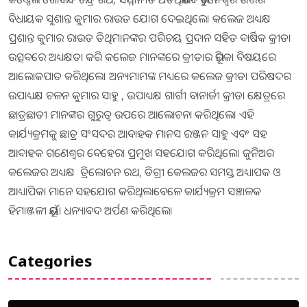
ବିଧାୟକ ସୁଶାନ୍ତ କୁମାର ରାଉତ ଯୋଗ ଦେଇଥିଲେ। କଲେଜ ଅଧ୍ୟକ୍ଷ
ପ୍ରଶାନ୍ତ କୁମାର ରାଉତ ତିଥିମାନଙ୍କର ପରିଚୟ ପ୍ରଦାନ ସହିତ ବାର୍ଷିକ କ୍ରୀଡା
ଉତ୍ସବରେ ଅଧ୍ୟକ୍ଷତା କରି କଲେଜ ମାନଙ୍କରେ କ୍ରୀଡାର ଭୂମିକା ବିଷୟରେ
ଆଲୋକପାତ କରିଥିଲେ। ଅନ୍ୟମାମଙ୍କ ମଧ୍ୟରେ କଲେଜ କ୍ରୀଡା ପରିଷଦର
ଉପାଧ୍ୟକ୍ଷ ଚଳନ କୁମାର ସାହୁ , ଉପାଧ୍ୟକ୍ଷ ଗାର୍ଗୀ ବାନାର୍ଜୀ କ୍ରୀଡା କ୍ଷେତ୍ରରେ
ଛାତ୍ରଛାତୀ ମାନଙ୍କର ଗୁରୁତ୍ବ ଉପରେ ଆଲୋଚନା କରିଥିଲେ। ଏହି
କାର୍ଯ୍ୟକ୍ରମକୁ ଛାତ୍ର ସଂସଦର ଆବାହକ ମାନସ ରଞ୍ଜନ ସାହୁ ଏବଂ ସହ
ଆବାହକ ଗଣେଶ୍ବର ବେହେରା ପ୍ରମୁଖ ସହଯୋଗ କରିଥିଲେ। ଜୁନିଅର
କଲେଜର ଅଧ୍ୟକ୍ଷ ତ୍ରିଲୋଚନ ରଥ, ଡିଗ୍ରୀ କେଲଜର ସମସ୍ତ ଅଧ୍ୟାପକ ଓ
ଆଧ୍ୟାପିକା ମାନେ ସହଯୋଗ କରିଥିଲାବେଳେ କାର୍ଯ୍ୟକ୍ରମ ସଞ୍ଚାଳକ
ହିମାଞ୍ଜଳୀ ଭୂୟାଁ ଧନ୍ୟାବଦ ଅର୍ପଣ କରିଥିଲେ।
Categories