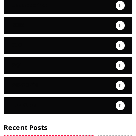
Uncategorized
ଅପରାଧ
ଖେଳ
ଜିଲ୍ଲା
ଜୀବନ ଚର୍ଯ୍ୟା
ଦେଶ ବିଦେଶ
Recent Posts