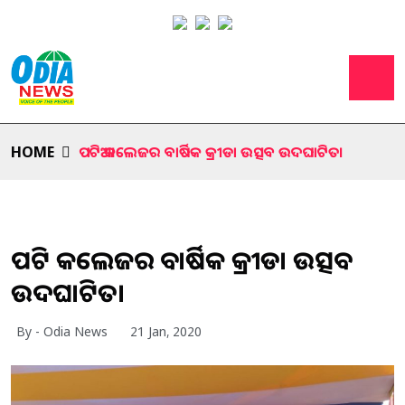
HOME
ପଟିଆ କଲେଜର ବାର୍ଷିକ କ୍ରୀଡା ଉତ୍ସବ ଉଦଘାଟିତ।
ପଟିଆ କଲେଜର ବାର୍ଷିକ କ୍ରୀଡା ଉତ୍ସବ
ଉଦଘାଟିତ।
By - Odia News
21 Jan, 2020