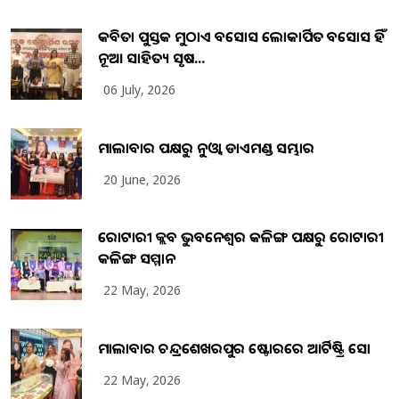
କବିତା ପୁସ୍ତକ ମୁଠାଏ ଅବସୋସ ଲୋକାର୍ପିତ ଅବସୋସ ହିଁ
ନୂଆ ସାହିତ୍ୟ ସୃଷ...
06 July, 2026
ମାଲାବାର ପକ୍ଷରୁ ନୁଓ୍ବା ଡାଏମଣ୍ଡ ସମ୍ଭାର
20 June, 2026
ରୋଟାରୀ କ୍ଲବ ଭୁବନେଶ୍ୱର କଳିଙ୍ଗ ପକ୍ଷରୁ ରୋଟାରୀ
କଳିଙ୍ଗ ସମ୍ମାନ
22 May, 2026
ମାଲାବାର ଚନ୍ଦ୍ରଶେଖରପୁର ଷ୍ଟୋରରେ ଆର୍ଟିଷ୍ଟ୍ରି ସୋ
22 May, 2026