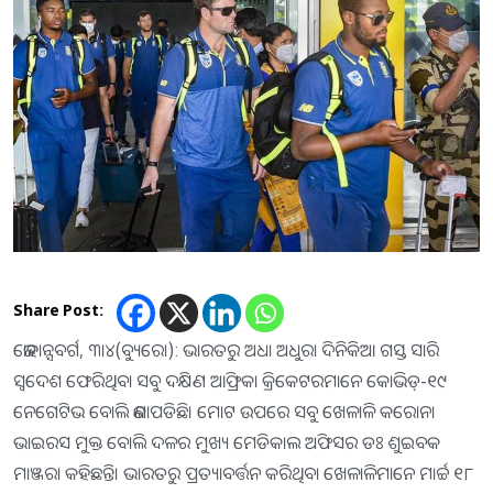
Share Post:
ଜୋହାନ୍ସବର୍ଗ, ୩।୪(ବ୍ୟୁରୋ): ଭାରତରୁ ଅଧା ଅଧୁରା ଦିନିକିଆ ଗସ୍ତ ସାରି
ସ୍ବଦେଶ ଫେରିଥିବା ସବୁ ଦକ୍ଷିଣ ଆଫ୍ରିକା କ୍ରିକେଟରମାନେ କୋଭିଡ୍‌-୧୯
ନେଗେଟିଭ ବୋଲି ଜଣାପଡିଛି। ମୋଟ ଉପରେ ସବୁ ଖେଳାଳି କରୋନା
ଭାଇରସ ମୁକ୍ତ ବୋଲି ଦଳର ମୁଖ୍ୟ ମେଡିକାଲ ଅଫିସର ଡଃ ଶୁଇବକ
ମାଞ୍ଜରା କହିଛନ୍ତି। ଭାରତରୁ ପ୍ରତ୍ୟାବର୍ତ୍ତନ କରିଥିବା ଖେଳାଳିମାନେ ମାର୍ଚ୍ଚ ୧୮