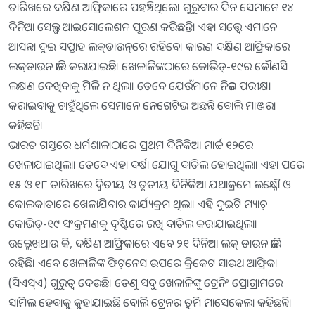
ତାରିଖରେ ଦକ୍ଷିଣ ଆଫ୍ରିକାରେ ପହଞ୍ଚିଥିଲେ। ଗୁରୁବାର ଦିନ ସେମାନେ ୧୪
ଦିନିଆ ସେଲ୍ଫ ଆଇସୋଲେଶନ ପୂରଣ କରିଛନ୍ତି। ଏହା ସତ୍ତ୍ୱେ ଏମାନେ
ଆସନ୍ତା ଦୁଇ ସପ୍ତାହ ଲକ୍‌ଡାଉନ୍‌ରେ ରହିବେ। କାରଣ ଦକ୍ଷିଣ ଆଫ୍ରିକାରେ
ଲକ୍‌ଡାଉନ ଜାରି କରାଯାଇଛି। ଖେଳାଳିଙ୍କଠାରେ କୋଭିଡ୍‌-୧୯ର କୌଣସି
ଲକ୍ଷଣ ଦେଖିବାକୁ ମିଳି ନ ଥିଲା। ତେବେ ଯେଉଁମାନେ ନିଜର ପରୀକ୍ଷା
କରାଇବାକୁ ଚାହୁଁଥିଲେ ସେମାନେ ନେଗେଟିଭ ଅଛନ୍ତି ବୋଲି ମାଞ୍ଜରା
କହିଛନ୍ତି।
ଭାରତ ଗସ୍ତରେ ଧର୍ମଶାଳାଠାରେ ପ୍ରଥମ ଦିନିକିଆ ମାର୍ଚ୍ଚ ୧୨ରେ
ଖେଳାଯାଇଥିଲା। ତେବେ ଏହା ବର୍ଷା ଯୋଗୁ ବାତିଲ ହୋଇଥିଲା। ଏହା ପରେ
୧୫ ଓ ୧୮ ତାରିଖରେ ଦ୍ୱିତୀୟ ଓ ତୃତୀୟ ଦିନିକିଆ ଯଥାକ୍ରମେ ଲକ୍ଷ୍ନୌ ଓ
କୋଲକାତାରେ ଖେଳାଯିବାର କାର୍ଯ୍ୟକ୍ରମ ଥିଲା। ଏହି ଦୁଇଟି ମ୍ୟାଚ୍‌
କୋଭିଡ୍‌-୧୯ ସଂକ୍ରମଣକୁ ଦୃଷ୍ଟିରେ ରଖି ବାତିଲ କରାଯାଇଥିଲା।
ଉଲ୍ଲେଖଥାଉ କି, ଦକ୍ଷିଣ ଆଫ୍ରିକାରେ ଏବେ ୨୧ ଦିନିଆ ଲକ୍‌ ଡାଉନ ଜାରି
ରହିଛି। ଏବେ ଖେଳାଳିଙ୍କ ଫିଟ୍‌ନେସ ଉପରେ କ୍ରିକେଟ ସାଉଥ ଆଫ୍ରିକା
(ସିଏସ୍‌ଏ) ଗୁରୁତ୍ୱ ଦେଉଛି। ତେଣୁ ସବୁ ଖେଳାଳିଙ୍କୁ ଟ୍ରେନିଂ ପ୍ରୋଗ୍ରାମରେ
ସାମିଲ ହେବାକୁ କୁହାଯାଇଛି ବୋଲି ଟ୍ରେନର ତୁମି ମାସେକେଲା କହିଛନ୍ତି।