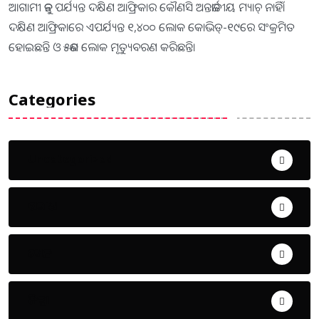
ଆଗାମୀ ଜୁନ୍‌ ପର୍ଯ୍ୟନ୍ତ ଦକ୍ଷିଣ ଆଫ୍ରିକାର କୌଣସି ଅନ୍ତର୍ଜାତୀୟ ମ୍ୟାଚ୍‌ ନାହିଁ।
ଦକ୍ଷିଣ ଆଫ୍ରିକାରେ ଏପର୍ଯ୍ୟନ୍ତ ୧,୪୦୦ ଲୋକ କୋଭିଡ୍‌-୧୯ରେ ସଂକ୍ରମିତ
ହୋଇଛନ୍ତି ଓ ୫ଜଣ ଲୋକ ମୃତ୍ୟୁବରଣ କରିଛନ୍ତି।
Categories
Uncategorized
ଅପରାଧ
ଖେଳ
ଜିଲ୍ଲା