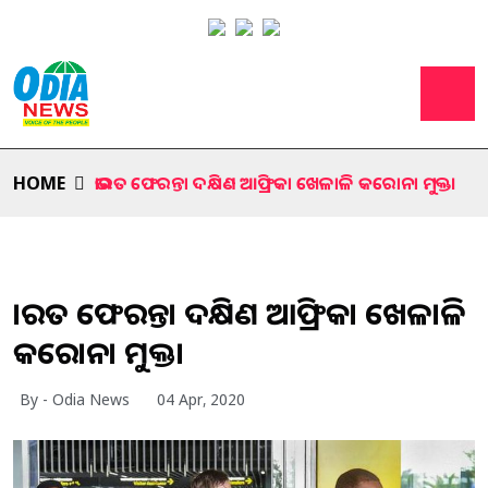
HOME
ଭାରତ ଫେରନ୍ତା ଦକ୍ଷିଣ ଆଫ୍ରିକା ଖେଳାଳି କରୋନା ମୁକ୍ତ।
ଭାରତ ଫେରନ୍ତା ଦକ୍ଷିଣ ଆଫ୍ରିକା ଖେଳାଳି
କରୋନା ମୁକ୍ତ।
By - Odia News
04 Apr, 2020