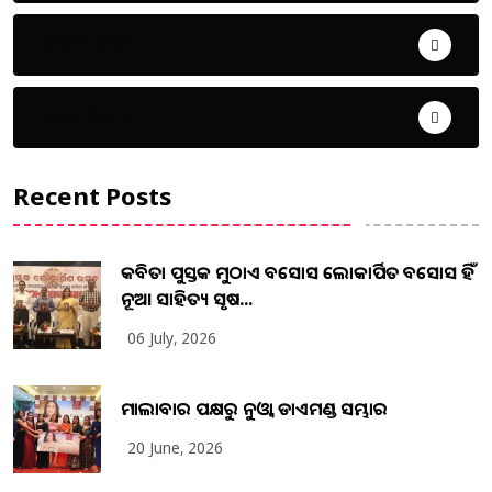
ଜୀବନ ଚର୍ଯ୍ୟା
ଦେଶ ବିଦେଶ
Recent Posts
କବିତା ପୁସ୍ତକ ମୁଠାଏ ଅବସୋସ ଲୋକାର୍ପିତ ଅବସୋସ ହିଁ
ନୂଆ ସାହିତ୍ୟ ସୃଷ...
06 July, 2026
ମାଲାବାର ପକ୍ଷରୁ ନୁଓ୍ବା ଡାଏମଣ୍ଡ ସମ୍ଭାର
20 June, 2026