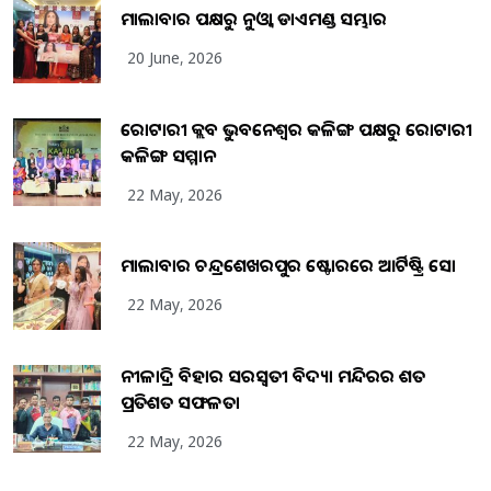
ମାଲାବାର ପକ୍ଷରୁ ନୁଓ୍ବା ଡାଏମଣ୍ଡ ସମ୍ଭାର
20 June, 2026
ରୋଟାରୀ କ୍ଲବ ଭୁବନେଶ୍ୱର କଳିଙ୍ଗ ପକ୍ଷରୁ ରୋଟାରୀ
କଳିଙ୍ଗ ସମ୍ମାନ
22 May, 2026
ମାଲାବାର ଚନ୍ଦ୍ରଶେଖରପୁର ଷ୍ଟୋରରେ ଆର୍ଟିଷ୍ଟ୍ରି ସୋ
22 May, 2026
ନୀଳାଦ୍ରି ବିହାର ସରସ୍ୱତୀ ବିଦ୍ୟା ମନ୍ଦିରର ଶତ
ପ୍ରତିଶତ ସଫଳତା
22 May, 2026