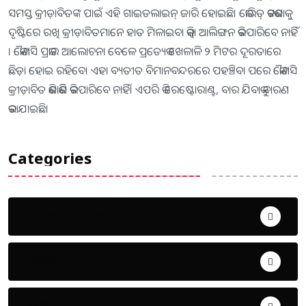
ସମସ୍ତ କ୍ରୀଡ଼ାବିତଙ୍କ ପାଇଁ ଏହି ଗାଇଡଲାଇନ୍‌ ଜାରି ହୋଇଛି। କୋଭିଡ୍‌ କଟକଣାକୁ
ଦୃଷ୍ଟିରେ ରଖି କ୍ରୀଡ଼ାବିତମାନେ ହାତ ମିଳାଇବା କିମ୍ବା ଆଲିଙ୍ଗନ କରିପାରିବେ ନାହିଁ
। କୌଣସି ପ୍ରକାର ଆଲୋଚନା ବେଳେ ପ୍ରତ୍ୟେକ ଖେଳାଳି ୨ ମିଟର ଦୂରତାରେ
ଛିଡ଼ା ହୋଇ ରହିବେ। ଏହା ବ୍ୟତୀତ ବିମାନବନ୍ଦରରେ ପହଞ୍ଚିବା ପରେ କୌଣସି
କ୍ରୀଡ଼ାବିତ କିଣାକିଣି କରିପାରିବେ ନାହିଁ। ଏପରି କି ରେଷ୍ଟୋରାଣ୍ଟ, ବାର ଯିବାକୁ ବାରଣ
କରାଯାଇଛି।
Categories
Uncategorized
ଅପରାଧ
ଖେଳ