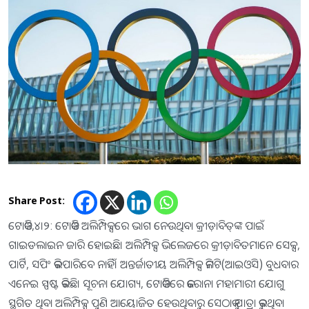
Share Post:
ଟୋକିଓ,୪।୨: ଟୋକିଓ ଅଲିମ୍ପିକ୍ସରେ ଭାଗ ନେଉଥିବା କ୍ରୀଡ଼ାବିତ୍‌ଙ୍କ ପାଇଁ
ଗାଇଡଲାଇନ ଜାରି ହୋଇଛି। ଅଲିମ୍ପିକ୍ସ ଭିଲେଜରେ କ୍ରୀଡ଼ାବିତମାନେ ସେକ୍ସ,
ପାର୍ଟି, ସପିଂ କରିପାରିବେ ନାହିଁ। ଅନ୍ତର୍ଜାତୀୟ ଅଲିମ୍ପିକ୍ସ କମିଟି(ଆଇଓସି) ବୁଧବାର
ଏନେଇ ସ୍ପଷ୍ଟ କରିଛି। ସୂଚନା ଯୋଗ୍ୟ, ଟୋକିଓରେ କରୋନା ମହାମାରୀ ଯୋଗୁ
ସ୍ଥଗିତ ଥିବା ଅଲିମ୍ପିକ୍ସ ପୁଣି ଆୟୋଜିତ ହେଉଥିବାରୁ ସେଠାକୁ ଯାତ୍ରା କରୁଥିବା