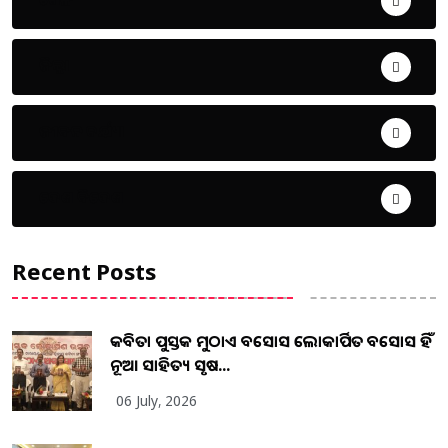
ଜିଲ୍ଲା
ଜୀବନ ଚର୍ଯ୍ୟା
ଦେଶ ବିଦେଶ
Recent Posts
କବିତା ପୁସ୍ତକ ମୁଠାଏ ଅବସୋସ ଲୋକାର୍ପିତ ଅବସୋସ ହିଁ
ନୂଆ ସାହିତ୍ୟ ସୃଷ...
06 July, 2026