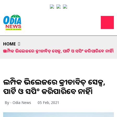
HOME
ଅଲମ୍ପିକ ଭିଲେଜରେ କ୍ରୀଡାବିତ୍ ସେକ୍ସ, ପାର୍ଟି ଓ ସପି° କରିପାରିବେ ନାହିଁ।
ଅଲମ୍ପିକ ଭିଲେଜରେ କ୍ରୀଡାବିତ୍ ସେକ୍ସ,
ପାର୍ଟି ଓ ସପି° କରିପାରିବେ ନାହିଁ।
By - Odia News
05 Feb, 2021