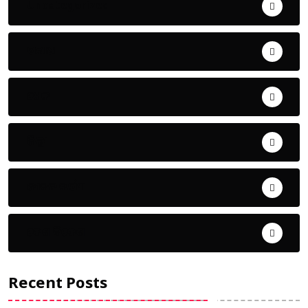
Uncategorized
ଅପରାଧ
ଖେଳ
ଜିଲ୍ଲା
ଜୀବନ ଚର୍ଯ୍ୟା
ଦେଶ ବିଦେଶ
Recent Posts