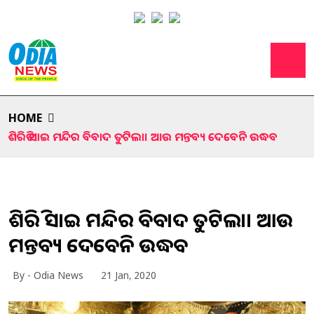
HOME
ଶିରିଡି ସାଇ ମନ୍ଦିର ବିବାଦ ତୁଟିଲା। ଆଉ ମନ୍ତବ୍ୟ ଦେବେନି ଉଦ୍ଧବ
ଶିରିଡି ସାଇ ମନ୍ଦିର ବିବାଦ ତୁଟିଲା। ଆଉ
ମନ୍ତବ୍ୟ ଦେବେନି ଉଦ୍ଧବ
By - Odia News
21 Jan, 2020