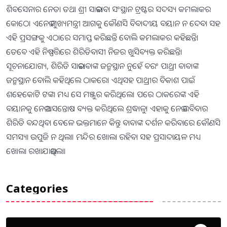
ଶିବସେନାର ନେତା ତଥା ଶ୍ରୀ ସାଇବାବା ସଂସ୍ଥାନ ଟ୍ରଷ୍ଟର ସଦସ୍ୟ କମଲାକର
କୋଠେ। ଏନେଇ ମୁଖ୍ୟମନ୍ତ୍ରୀ ଆଗକୁ କୌଣସି ବିବାଦୀୟ ବୟାନ ନ ଦେବା ସହ
ଏହି ପ୍ରସଙ୍ଗକୁ ଏଠାରେ ସମାପ୍ତ କରିଛନ୍ତି ବୋଲି କମଲାକର କହିଛନ୍ତି।
ତେବେ ଏହି ନିଷ୍ପତ୍ତିରେ ଶିରିଡିବାସୀ ନିଜର ଖୁସିବ୍ୟକ୍ତ କରିଛନ୍ତି।
ସୂଚନାଯୋଗ୍ୟ, ଶିରିଡି ସାଇବାବାଙ୍କ ଜନ୍ମସ୍ଥାନ ନୁହେଁ ବରଂ ପାଥ୍ରୀ ବାବାଙ୍କ
ଜନ୍ମସ୍ଥାନ ବୋଲି କହିଥିଲେ ଠାକରେ। ଏଥିସହ ପାଥ୍ରୀର ବିକାଶ ପାଇଁ
ଶହେକୋଟି ଟଙ୍କା ମଧ୍ୟ ସେ ମଞ୍ଜୁର କରିଥିଲେ। ପରେ ଠାକରେଙ୍କ ଏହି
ବୟାନକୁ ନେଇ ଅସନ୍ତୋଷ ବ୍ୟକ୍ତ କରିଥିଲେ ଶ୍ରଦ୍ଧାଳୁ। ଏହାକୁ ନେଇ ରବିବାର
ଶିରିଡି ବନ୍ଦଥିବା ବେଳେ ଭକ୍ତମାନେ କିନ୍ତୁ ବାବାଙ୍କ ଦର୍ଶନ କରିବାରେ କୌଣସି
ସମସ୍ୟା ଉପୁଜି ନ ଥିଲା। ମନ୍ଦିର ଖୋଲା ରହିବା ସହ ପ୍ରସାଦାୟଳ ମଧ୍ୟ
ଖୋଲା ରଖାଯାଇଥିଲା।
Categories