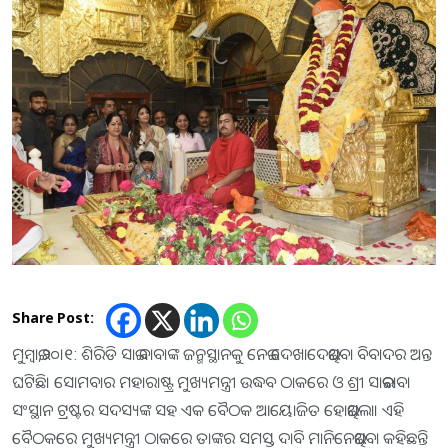
Share Post:
ମୁମ୍ବାଇ,୨୦।୧: ଶିରିଡି ସାଇ ବାବାଙ୍କ ଜନ୍ମସ୍ଥାନକୁ ନେଇ ଦେଖାଦେଇଥିବା ବିବାଦର ଅନ୍ତ
ଘଟିଛି। ସୋମବାର ମହାରାଷ୍ଟ୍ର ମୁଖ୍ୟମନ୍ତ୍ରୀ ଉଦ୍ଧବ ଠାକରେ ଓ ଶ୍ରୀ ସାଇବାବା
ସଂସ୍ଥାନ ଟ୍ରଷ୍ଟର ସଦସ୍ୟଙ୍କ ସହ ଏକ ବୈଠକ ଆୟୋଜିତ ହୋଇଥିଲା। ଏହି
ବୈଠକରେ ମୁଖ୍ୟମନ୍ତ୍ରୀ ଠାକରେ ତାଙ୍କର ସମସ୍ତ ଦାବି ମାନିନେଇଥିବା କହିଛନ୍ତି