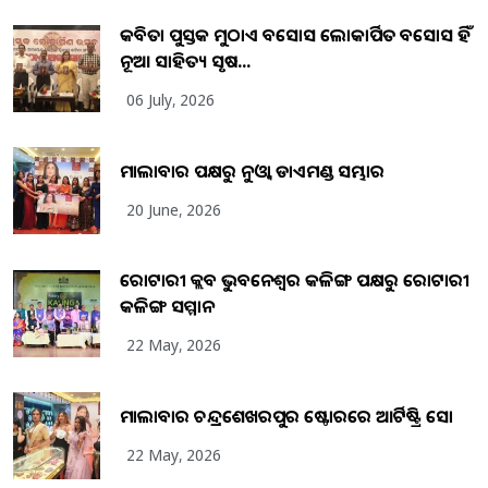
କବିତା ପୁସ୍ତକ ମୁଠାଏ ଅବସୋସ ଲୋକାର୍ପିତ ଅବସୋସ ହିଁ
ନୂଆ ସାହିତ୍ୟ ସୃଷ...
06 July, 2026
ମାଲାବାର ପକ୍ଷରୁ ନୁଓ୍ବା ଡାଏମଣ୍ଡ ସମ୍ଭାର
20 June, 2026
ରୋଟାରୀ କ୍ଲବ ଭୁବନେଶ୍ୱର କଳିଙ୍ଗ ପକ୍ଷରୁ ରୋଟାରୀ
କଳିଙ୍ଗ ସମ୍ମାନ
22 May, 2026
ମାଲାବାର ଚନ୍ଦ୍ରଶେଖରପୁର ଷ୍ଟୋରରେ ଆର୍ଟିଷ୍ଟ୍ରି ସୋ
22 May, 2026