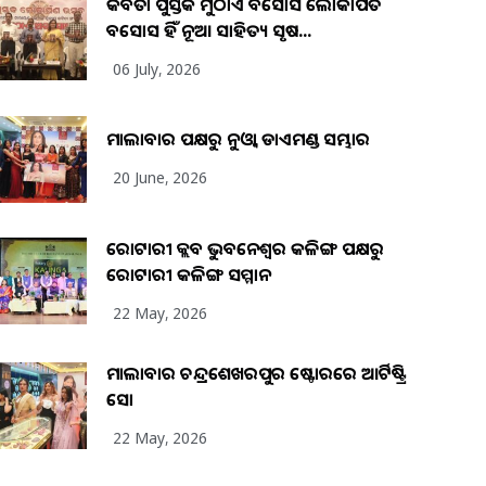
କବିତା ପୁସ୍ତକ ମୁଠାଏ ଅବସୋସ ଲୋକାର୍ପିତ
ଅବସୋସ ହିଁ ନୂଆ ସାହିତ୍ୟ ସୃଷ...
06 July, 2026
ମାଲାବାର ପକ୍ଷରୁ ନୁଓ୍ବା ଡାଏମଣ୍ଡ ସମ୍ଭାର
20 June, 2026
ରୋଟାରୀ କ୍ଲବ ଭୁବନେଶ୍ୱର କଳିଙ୍ଗ ପକ୍ଷରୁ
ରୋଟାରୀ କଳିଙ୍ଗ ସମ୍ମାନ
22 May, 2026
ମାଲାବାର ଚନ୍ଦ୍ରଶେଖରପୁର ଷ୍ଟୋରରେ ଆର୍ଟିଷ୍ଟ୍ରି
ସୋ
22 May, 2026