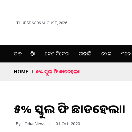
THURSDAY 06 AUGUST, 2026
ରାଜ୍ୟ
ଜିଲ୍ଲା
ଦେଶ ବିଦେଶ
ରାଜନୀତି
ଖେଳ
ମନୋର
HOME
୨୫% ସ୍କୁଲ ଫି ଛାଡହେଲା।
୨୫% ସ୍କୁଲ ଫି ଛାଡହେଲା।
By - Odia News
01 Oct, 2020