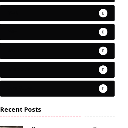
ଅପରାଧ
ଖେଳ
ଜିଲ୍ଲା
ଜୀବନ ଚର୍ଯ୍ୟା
ଦେଶ ବିଦେଶ
Recent Posts