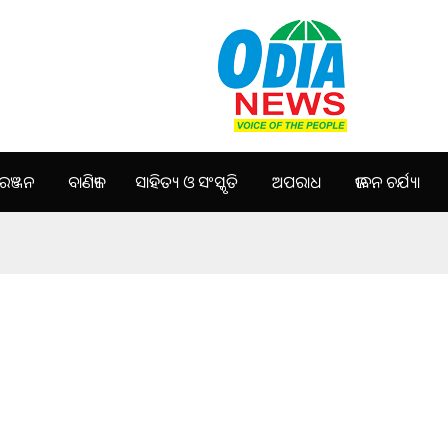
ଞ୍ଜନ
ବାଣିଜ୍ୟ
ସାହିତ୍ୟ ଓ ସଂସ୍କୃତି
ଅପରାଧ
ଜୀବନ ଚର୍ଯ୍ୟା