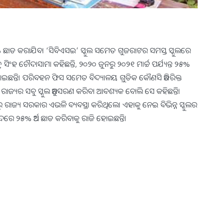
 ଛାଡ କରାଯିବ। ‘ସିବିଏସଇ’ ସ୍କୁଲ ସମେତ ଗୁଜରାଟର ସମସ୍ତ ସ୍କୁଲରେ
 ସିଂହ ଚୌଦାସାମା କହିଛନ୍ତି, ୨୦୨୦ ଜୁନରୁ ୨୦୨୧ ମାର୍ଚ୍ଚ ପର୍ଯ୍ୟନ୍ତ ୨୫%
 ହୋଇଛନ୍ତି। ପରିବହନ ଫିସ ସମେତ ବିଦ୍ୟାଳୟ ଗୁ଼ଡିକ କୌଣସି ଅତିରିକ୍ତ
େତ ରାଜ୍ୟର ସବୁ ସ୍କୁଲ ଅନୁସରଣ କରିବା ଆବଶ୍ୟକ ବୋଲି ସେ କହିଛନ୍ତି।
ରାଜ୍ୟ ସରକାର ଏଭଳି ବ୍ୟବସ୍ଥା କରିଥିଲେ। ଏହାକୁ ନେଇ ବିଭିନ୍ନ ସ୍କୁଲର
ରେ ୨୫% ଅର୍ଥ ଛାଡ କରିବାକୁ ରାଜି ହୋଇଛନ୍ତି।