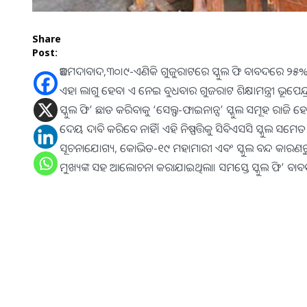
Share
Post:
ଅହମଦାବାଦ,୩୦।୯-ଏଣିକି ଗୁଜୁରାଟରେ ସ୍କୁଲ ଫି ବାବଦରେ ୨୫%
ଏହା ଲାଗୁ ହେବ। ଏ ନେଇ ବୁଧବାର ଗୁଜରାଟ ଶିକ୍ଷାମନ୍ତ୍ରୀ ଭୂପେନ୍ଦ୍ର
ସ୍କୁଲ ଫି’ ଛାଡ କରିବାକୁ ‘ସେଲ୍ଫ-ଫାଇନାନ୍ସ’ ସ୍କୁଲ ସମୂହ ରାଜି
ଦେୟ ଦାବି କରିବେ ନାହିଁ। ଏହି ନିଷ୍ପତ୍ତିକୁ ସିବିଏସସି ସ୍କୁଲ ସମ
ସୂଚନାଯୋଗ୍ୟ, କୋଭିଡ-୧୯ ମହାମାରୀ ଏବଂ ସ୍କୁଲ ବନ୍ଦ କାରଣରୁ 
ମୁଖ୍ୟଙ୍କ ସହ ଆଲୋଚନା କରାଯାଇଥିଲା। ସମସ୍ତେ ସ୍କୁଲ ଫି’ ବାବଦ