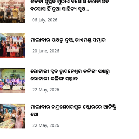
କବିତା ପୁସ୍ତକ ମୁଠାଏ ଅବସୋସ ଲୋକାର୍ପିତ
ଅବସୋସ ହିଁ ନୂଆ ସାହିତ୍ୟ ସୃଷ...
06 July, 2026
ମାଲାବାର ପକ୍ଷରୁ ନୁଓ୍ବା ଡାଏମଣ୍ଡ ସମ୍ଭାର
20 June, 2026
ରୋଟାରୀ କ୍ଲବ ଭୁବନେଶ୍ୱର କଳିଙ୍ଗ ପକ୍ଷରୁ
ରୋଟାରୀ କଳିଙ୍ଗ ସମ୍ମାନ
22 May, 2026
ମାଲାବାର ଚନ୍ଦ୍ରଶେଖରପୁର ଷ୍ଟୋରରେ ଆର୍ଟିଷ୍ଟ୍ରି
ସୋ
22 May, 2026