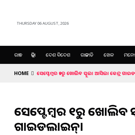
THURSDAY 06 AUGUST, 2026
ରାଜ୍ୟ
ଜିଲ୍ଲା
ଦେଶ ବିଦେଶ
ରାଜନୀତି
ଖେଳ
ମନୋର
HOME
ସେପ୍ଟେମ୍ବର ୨୧ରୁ ଖୋଲିବ ସ୍କୁଲ। ଆସିଲା କେନ୍ଦ୍ର ଗାଇ
ସେପ୍ଟେମ୍ବର ୨୧ରୁ ଖୋଲିବ ସ୍
ଗାଇଡଲାଇନ୍।