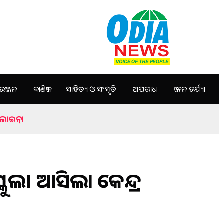
ଞ୍ଜନ
ବାଣିଜ୍ୟ
ସାହିତ୍ୟ ଓ ସଂସ୍କୃତି
ଅପରାଧ
ଜୀବନ ଚର୍ଯ୍ୟା
ଡଲାଇନ୍।
କୁଲ। ଆସିଲା କେନ୍ଦ୍ର