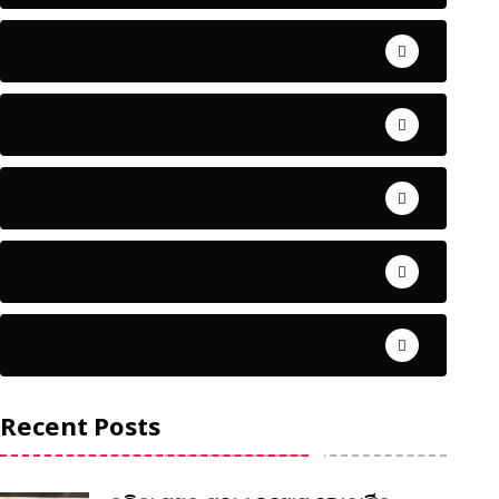
ଅପରାଧ
ଖେଳ
ଜିଲ୍ଲା
ଜୀବନ ଚର୍ଯ୍ୟା
ଦେଶ ବିଦେଶ
Recent Posts