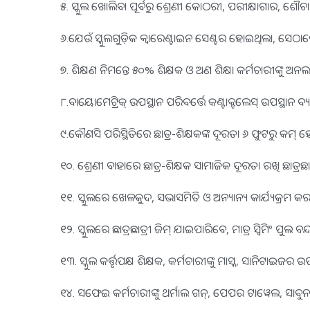
୫. ସ୍କୁଲ ଖୋଲିବା ପୂର୍ବରୁ ଶ୍ରେଣୀ କୋଠରୀ, ପରୀକ୍ଷାଗାର,
୬.ଯେଉଁ ସ୍କୁଲଗୁଡ଼ିକ କ୍ବାରେଣ୍ଟାଇନ ସେଣ୍ଟର ହୋଇଥିଲା, 
୭. ଶିକ୍ଷଣ ନିମନ୍ତେ ୫୦% ଶିକ୍ଷକ ଓ ଅଣ ଶିକ୍ଷା କର୍ମଚାରୀଙ୍କୁ ଅ
୮.ବାୟୋମେଟ୍ରିକ୍ ଉପସ୍ଥାନ ପରିବର୍ତ୍ତେ କଣ୍ଟାକ୍ଟଲେସ୍ ଉପସ୍ଥାନ ବ
୯.କୌଣସି ପରିସ୍ଥିତିରେ ଛାତ୍ର-ଶିକ୍ଷକଙ୍କ ଦୂରତା ୬ ଫୁଟରୁ କମ୍ ହେ
୧୦. ଶ୍ରେଣୀ ବାହାରେ ଛାତ୍ର-ଶିକ୍ଷକ ସାମାଜିକ ଦୂରତା ରଖି ଛାତ୍ରଛ
୧୧. ସ୍କୁଲରେ ଖେଳକୁଦ, ସଭାସମିତି ଓ ଅନ୍ୟାନ୍ୟ କାର୍ଯ୍ୟକ୍ରମ କରା
୧୨. ସ୍କୁଲରେ ଛାତ୍ରଛାତ୍ରୀ ଜିମ୍ ଯାଇପାରିବେ, ମାତ୍ର ସ୍ବିମିଂ ପୁଲ ବନ
୧୩. ସ୍କୁଲ କର୍ତ୍ତୃପକ୍ଷ ଶିକ୍ଷକ, କର୍ମଚାରୀଙ୍କୁ ମାସ୍କ, ସାନିଟାଇଜ
୧୪. ସଫେଇ କର୍ମଚାରୀଙ୍କୁ ଥର୍ମାଲ ଗନ୍, ପେପର ଟାୱେଲ, ସାବୁନ, 