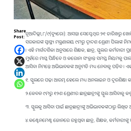
Share
ନୂଆଦିଲ୍ଲୀ,୮/୯(ବ୍ୟୁରୋ): ଆସନ୍ତା ସେପ୍ଟେମ୍ବର ୨୧ ତାରିଖରୁ ଖୋଲିବ 
Post:
ସରକାରଙ୍କ ସ୍ବାସ୍ଥ୍ୟ ମନ୍ତ୍ରଣାଳୟ ୯ମରୁ ଦ୍ବାଦଶ ଶ୍ରେଣୀ ପିଲାଙ୍କ 
। ଏହି ମାର୍ଗଦର୍ଶିକା ଅନୁସାରେ ଶିକ୍ଷକ, ଛାତ୍ର, ସ୍କୁଲର କର୍ମଚ
ମୁହଁରେ ମାସ୍କ ପିନ୍ଧିବେ ଓ କରୋନା ସଂକ୍ରାନ୍ତ ସମସ୍ତ ନିୟମକୁ ପ
ଆସିବା ନିମନ୍ତେ ଅଭିଭାବକଙ୍କ ଅନୁମତି ମଧ୍ୟ ନେବାକୁ ପଡ଼ିବ । ଏହା ସହ
୧. ସ୍କୁଲରେ ପଢ଼ା ଆରମ୍ଭ ହେଲେ ମଧ୍ୟ ଅନଲାଇନ ଓ ଦୂରଶିକ୍ଷା କା
୨.କେବଳ ୯ମରୁ ୧୨ଶ ଶ୍ରେଣୀର ଛାତ୍ରଛାତ୍ରୀଙ୍କୁ ସ୍କୁଲ ଆସିବାକୁ କର୍
୩. ସ୍କୁଲକୁ ଆସିବା ପାଇଁ ଛାତ୍ରଛାତ୍ରୀଙ୍କୁ ଅଭିଭାବକଙ୍କଠାରୁ ଲିଖି
୪.କଣ୍ଟେନମେଣ୍ଟ ଜୋନରେ ରହୁଥିବା ଛାତ୍ର, ଶିକ୍ଷକ, କର୍ମଚାରୀଙ୍କୁ ସ