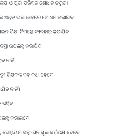
 ଶୌଚାଳୟ ଓ ପୁରା ପରିସର ଶୋଧନ ଜରୁରୀ
ସେଠାରେ ଅଧିକ ଭଲ ଭାବରେ ଶୋଧନ କରାଯିବ
ନଲାଇନ ଶିକ୍ଷା ନିମନ୍ତେ ବ୍ୟବହାର କରାଯିବ
୍ୟବସ୍ଥା ଉପଲବ୍ଧ କରାଯିବ
ବ ନାହିଁ
ାତ୍ରୀ ଶିକ୍ଷକଙ୍କ ସହ କଥା ହେବେ
ଯିବ ନାହିଁ ।
୍ଦ ରହିବ
ର ଉପଲବ୍ଧ କରାଇବେ
ସୋଡ଼ିୟମ ସଲ୍ୟୁସନ ସ୍କୁଲ କର୍ତ୍ତୃପକ୍ଷ ଦେବେ