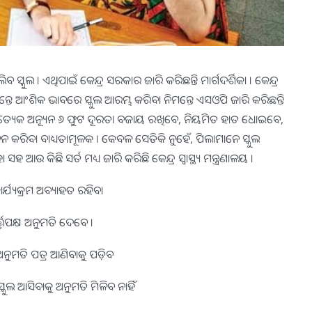
ସ୍କୁଲ । ଏଥିପାଇଁ କେନ୍ଦ୍ର ସରକାର ଜାରି କରିଛନ୍ତି ମାର୍ଗଦର୍ଶିକା । କେନ୍ଦ୍ର
ନିମନ୍ତେ ଆଂଶିକ ଭାବରେ ସ୍କୁଲ ଆରମ୍ଭ କରିବା ନିମନ୍ତେ ଏସଓପି ଜାରି କରିଛନ୍ତି
ାରୀ ପ୍ରତ୍ୟେକ ଅନ୍ୟୂନ ୬ ଫୁଟ ଦୂରତା ବଜାୟ ରଖିବେ, ନିୟମିତ ହାତ ଧୋଇବେ,
ାଳନ କରିବା ବାଧ୍ୟତାମୂଳକ । କେବଳ ସେତିକି ନୁହେଁ, ପିଲାମାନେ ସ୍କୁଲ
 ଆଉ କିଛି ସର୍ତ ମଧ୍ୟ ଜାରି କରିଛି କେନ୍ଦ୍ର ସ୍ବାସ୍ଥ୍ୟ ମନ୍ତ୍ରଣାଳୟ ।
ର୍ଯ୍ୟକ୍ରମ ଅବ୍ୟାହତ ରହିବ।
ତ୍ତୃପକ୍ଷ ଅନୁମତି ଦେବେ ।
ତ ଅନୁମତି ପତ୍ର ଆଣିବାକୁ ପଡ଼ିବ
୍କୁଲ ଆସିବାକୁ ଅନୁମତି ମିଳିବ ନାହିଁ