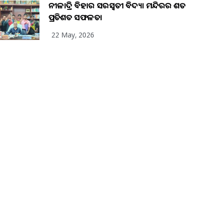
ନୀଳାଦ୍ରି ବିହାର ସରସ୍ୱତୀ ବିଦ୍ୟା ମନ୍ଦିରର ଶତ
ପ୍ରତିଶତ ସଫଳତା
22 May, 2026