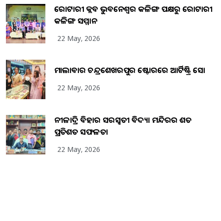
ରୋଟାରୀ କ୍ଲବ ଭୁବନେଶ୍ୱର କଳିଙ୍ଗ ପକ୍ଷରୁ ରୋଟାରୀ
କଳିଙ୍ଗ ସମ୍ମାନ
22 May, 2026
ମାଲାବାର ଚନ୍ଦ୍ରଶେଖରପୁର ଷ୍ଟୋରରେ ଆର୍ଟିଷ୍ଟ୍ରି ସୋ
22 May, 2026
ନୀଳାଦ୍ରି ବିହାର ସରସ୍ୱତୀ ବିଦ୍ୟା ମନ୍ଦିରର ଶତ
ପ୍ରତିଶତ ସଫଳତା
22 May, 2026
Copyright
2026
BrandingKaro.com
. All Rights Reserved.