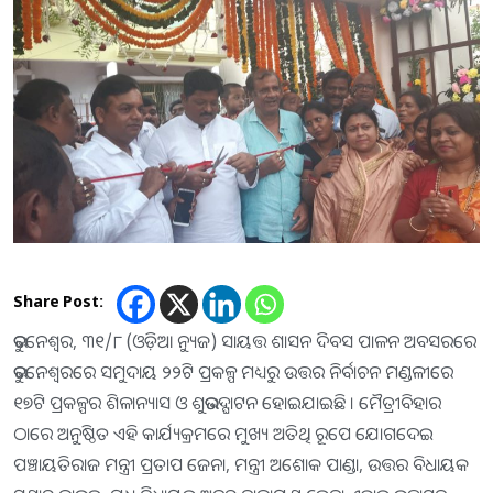
Share Post:
ଭୁବନେଶ୍ୱର, ୩୧/୮ (ଓଡ଼ିଆ ନ୍ୟୁଜ) ସାୟତ୍ତ ଶାସନ ଦିବସ ପାଳନ ଅବସରରେ
ଭୁବନେଶ୍ବରରେ ସମୁଦାୟ ୨୨ଟି ପ୍ରକଳ୍ପ ମଧ୍ୟରୁ ଉତ୍ତର ନିର୍ବାଚନ ମଣ୍ଡଳୀରେ
୧୭ଟି ପ୍ରକଳ୍ପର ଶିଳାନ୍ୟାସ ଓ ଶୁଭଉଦ୍ଘାଟନ ହୋଇଯାଇଛି । ମୈତ୍ରୀବିହାର
ଠାରେ ଅନୁଷ୍ଠିତ ଏହି କାର୍ଯ୍ୟକ୍ରମରେ ମୁଖ୍ୟ ଅତିଥି ରୂପେ ଯୋଗଦେଇ
ପଞ୍ଚାୟତିରାଜ ମନ୍ତ୍ରୀ ପ୍ରତାପ ଜେନା, ମନ୍ତ୍ରୀ ଅଶୋକ ପାଣ୍ଡା, ଉତ୍ତର ବିଧାୟକ