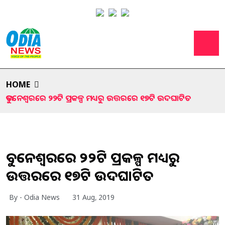
HOME
ଭୁବନେଶ୍ବରରେ ୨୨ଟି ପ୍ରକଳ୍ପ ମଧ୍ୟରୁ ଉତ୍ତରରେ ୧୭ଟି ଉଦଘାଟିତ
ଭୁବନେଶ୍ବରରେ ୨୨ଟି ପ୍ରକଳ୍ପ ମଧ୍ୟରୁ
ଉତ୍ତରରେ ୧୭ଟି ଉଦଘାଟିତ
By - Odia News
31 Aug, 2019