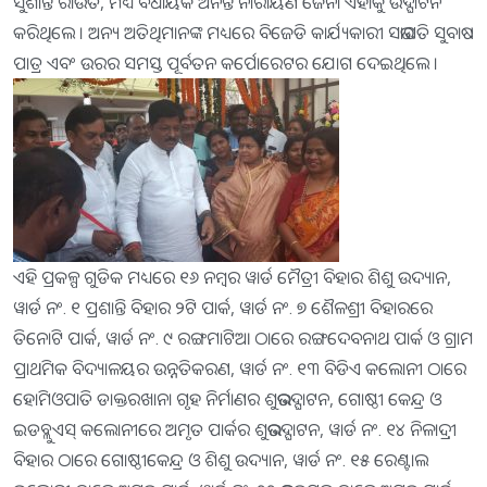
ସୁଶାନ୍ତ ରାଉତ, ମଧ୍ୟ ବିଧାୟକ ଅନନ୍ତ ନାରାୟଣ ଜେନା ଏହାକୁ ଉଦ୍ଘାଟନ
କରିଥିଲେ । ଅନ୍ୟ ଅତିଥିମାନଙ୍କ ମଧ୍ୟରେ ବିଜେଡି କାର୍ଯ୍ୟକାରୀ ସଭାପତି ସୁବାଷ
ପାତ୍ର ଏବଂ ଉରର ସମସ୍ତ ପୂର୍ବତନ କର୍ପୋରେଟର ଯୋଗ ଦେଇଥିଲେ ।
ଏହି ପ୍ରକଳ୍ପ ଗୁଡିକ ମଧ୍ୟରେ ୧୬ ନମ୍ବର ୱାର୍ଡ ମୈତ୍ରୀ ବିହାର ଶିଶୁ ଉଦ୍ୟାନ,
ୱାର୍ଡ ନଂ. ୧ ପ୍ରଶାନ୍ତି ବିହାର ୨ଟି ପାର୍କ, ୱାର୍ଡ ନଂ. ୭ ଶୈଳଶ୍ରୀ ବିହାରରେ
ତିନୋଟି ପାର୍କ, ୱାର୍ଡ ନଂ. ୯ ରଙ୍ଗମାଟିଆ ଠାରେ ରଙ୍ଗଦେବନାଥ ପାର୍କ ଓ ଗ୍ରାମ
ପ୍ରାଥମିକ ବିଦ୍ୟାଳୟର ଉନ୍ନତିକରଣ, ୱାର୍ଡ ନଂ. ୧୩ ବିଡିଏ କଲୋନୀ ଠାରେ
ହୋମିଓପାତି ଡାକ୍ତରଖାନା ଗୃହ ନିର୍ମାଣର ଶୁଭଉଦ୍ଘାଟନ, ଗୋଷ୍ଠୀ କେନ୍ଦ୍ର ଓ
ଇଡବ୍ଲୁଏସ୍ କଲୋନୀରେ ଅମୃତ ପାର୍କର ଶୁଭଉଦ୍ଘାଟନ, ୱାର୍ଡ ନଂ. ୧୪ ନିଳାଦ୍ରୀ
ବିହାର ଠାରେ ଗୋଷ୍ଠୀକେନ୍ଦ୍ର ଓ ଶିଶୁ ଉଦ୍ୟାନ, ୱାର୍ଡ ନଂ. ୧୫ ରେଣ୍ଟାଲ