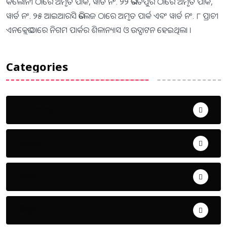
କଲୋନୀ ଠାରେ ଅମୃତ ପାର୍କ, ୱାର୍ଡ ନଂ. ୨୨ ଭରତପୁର ଠାରେ ଅମୃତ ପାର୍କ,
ୱାର୍ଡ ନଂ. ୨୫ ଆଇଆରସି ଭିଲେଜ ଠାରେ ଅମୃତ ପାର୍କ ଏବଂ ୱାର୍ଡ ନଂ. ୮ ପ୍ରାଚୀ
ଏନକ୍ଲେଭ ଠାରେ ନିଗମ ପାର୍କର ଶିଳାନ୍ୟାସ ଓ ଉଦ୍ଘାଟନ ହେଇଥିଲା ।
Categories
Uncategorized
ଅପରାଧ
ଖେଳ
ଜିଲ୍ଲା