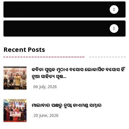
ଜୀବନ ଚର୍ଯ୍ୟା
ଦେଶ ବିଦେଶ
Recent Posts
କବିତା ପୁସ୍ତକ ମୁଠାଏ ଅବସୋସ ଲୋକାର୍ପିତ ଅବସୋସ ହିଁ
ନୂଆ ସାହିତ୍ୟ ସୃଷ...
06 July, 2026
ମାଲାବାର ପକ୍ଷରୁ ନୁଓ୍ବା ଡାଏମଣ୍ଡ ସମ୍ଭାର
20 June, 2026