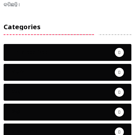
କରିଛନ୍ତି ।
Categories
Uncategorized
ଅପରାଧ
ଖେଳ
ଜିଲ୍ଲା
ଜୀବନ ଚର୍ଯ୍ୟା