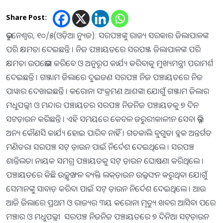
Share Post:
ଭୁବନେଶ୍ବର, ୧୦/୫(ଓଡ଼ିଆ ନ୍ୟୁଜ): ସରପଞ୍ଚଙ୍କୁ ରାଜ୍ୟ ସରକାର ଜିଲାପାଳଙ୍କ
ପରି କ୍ଷମତା ଦେଇଛନ୍ତି । ନିଜ ପଞ୍ଚାୟତରେ ସରପଞ୍ଜ ଜିଲାପାଳଙ୍କ ପରି
କ୍ଷମତା ଉପଭୋଗ କରିବେ ଓ ଅନୁରୂପ କାର୍ଯ୍ୟ କରିବାକୁ ମୁଖ୍ୟମନ୍ତ୍ରୀ ପରାମର୍ଶ
ଦେଇଛନ୍ତି । ଗଞ୍ଜାମ ଜିଲାରେ ଦୁଇଜଣ ସରପଞ୍ଚ ନିଜ ପଞ୍ଚାୟତରେ ନିଜ
ପାୱାର ଦେଖାଇଛନ୍ତି । କରୋନା ସଂକ୍ରମଣ ଆଶଙ୍କା ଯୋଗୁଁ ଗଞ୍ଜାମ ଜିଲାର
ମଧୁପଲ୍ଲୀ ଓ ମନ୍ଦାର ପଞ୍ଚାୟତର ସରପଞ୍ଚ ନିଜନିଜ ପଞ୍ଚାୟତକୁ ୭ ଦିନ
ସଟଡ଼ାଉନ କରିଛନ୍ତି । ଏହି ସମୟରେ କେବଳ ଜରୁରୀକାଳୀନ ସେବା ଭିନ୍ନ
ଅନ୍ୟ କୌଣସି କାର୍ଯ୍ୟ ହୋଇ ପାରିବ ନାହିଁ । ଗତକାଲି ବୁଗୁଡା ବ୍ଲକ ଅନ୍ତର୍ଗତ
ମଣିତରା ସରପଞ୍ଚ ସଟ୍ ଡ଼ାଉନ ପାଇଁ ନିର୍ଦେଶ ଦେଇଥିଲେ । ସରପଞ୍ଚ
ଶାନ୍ତିଲତା ନାୟକ ସମଗ୍ର ପଞ୍ଚାୟତକୁ ସଟ୍ ଡ଼ାଉନ ଘୋଷଣା କରିଥିଲେ ।
ପଞ୍ଚାୟତରେ କିଛି ଉଚ୍ଛୃଙ୍ଖଳ ବ୍ୟକ୍ତି ଲକ୍ଡ଼ାଉନ ଉଲ୍ଲଙ୍ଘନ କରୁଥିବା ଯୋଗୁଁ
ସେମାନଙ୍କୁ ସାବାଡ଼ କରିବା ପାଇଁ ସଟ୍ ଡ଼ାଉନ ନିର୍ଦେଶ ଦେଇଥିଲେ । ଆଉ
ଆଜି ଜିଲାରେ ପ୍ରଥମ ଓ ରାଜ୍ୟର ୩ୟ କରୋନା ମୃତ୍ୟୁ ଖବର ଆସିବା ପରେ
ମଞ୍ଚାର ଓ ମଧୁପଲ୍ଲୀ ସରପଞ୍ଚ ନିଜନିଜ ପଞ୍ଚାୟତରେ ୭ ଦିନିଆ ସଟ୍ଡ଼ାଉନ