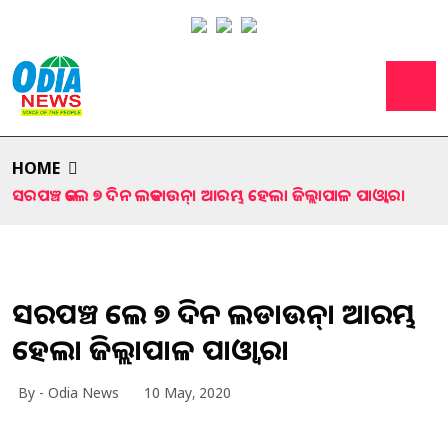
HOME
ସରପଞ୍ଚ କଲେ ୭ ଦିନ ଲକଡାଉନ୍। ଆରମ୍ଭ ହେଲା ଜିଲ୍ଲାପାଳ ପାଓ୍ବାର।
ସରପଞ୍ଚ କଲେ ୭ ଦିନ ଲକଡାଉନ୍। ଆରମ୍ଭ
ହେଲା ଜିଲ୍ଲାପାଳ ପାଓ୍ବାର।
By - Odia News
10 May, 2020