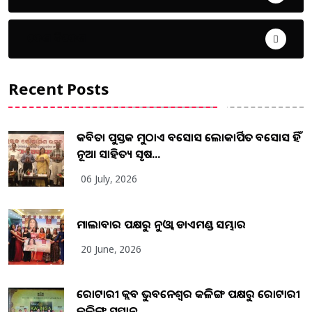
ଦେଶ ବିଦେଶ
Recent Posts
କବିତା ପୁସ୍ତକ ମୁଠାଏ ଅବସୋସ ଲୋକାର୍ପିତ ଅବସୋସ ହିଁ
ନୂଆ ସାହିତ୍ୟ ସୃଷ...
06 July, 2026
ମାଲାବାର ପକ୍ଷରୁ ନୁଓ୍ବା ଡାଏମଣ୍ଡ ସମ୍ଭାର
20 June, 2026
ରୋଟାରୀ କ୍ଲବ ଭୁବନେଶ୍ୱର କଳିଙ୍ଗ ପକ୍ଷରୁ ରୋଟାରୀ
କଳିଙ୍ଗ ସମ୍ମାନ