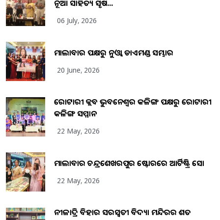
ନୂଆ ସାହିତ୍ୟ ସୃଷ...
06 July, 2026
ମାଲାବାର ପକ୍ଷରୁ ନୁଓ୍ବା ଡାଏମଣ୍ଡ ସମ୍ଭାର
20 June, 2026
ରୋଟାରୀ କ୍ଲବ ଭୁବନେଶ୍ୱର କଳିଙ୍ଗ ପକ୍ଷରୁ ରୋଟାରୀ
କଳିଙ୍ଗ ସମ୍ମାନ
22 May, 2026
ମାଲାବାର ଚନ୍ଦ୍ରଶେଖରପୁର ଷ୍ଟୋରରେ ଆର୍ଟିଷ୍ଟ୍ରି ସୋ
22 May, 2026
ନୀଳାଦ୍ରି ବିହାର ସରସ୍ୱତୀ ବିଦ୍ୟା ମନ୍ଦିରର ଶତ