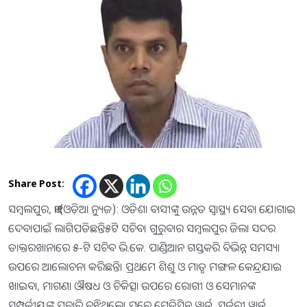
Share Post:
ସମ୍ବଲପୁର, ୧।୧୧ (ଓଡ଼ିଆ ନ୍ୟୁଜ): ଓଡିଶା ବାସୀଙ୍କୁ ଉନ୍ନତ ସ୍ବାସ୍ଥ୍ୟ ସେବା ଯୋଗାଇ
ଦେବାପାଇଁ ଲାଗିପଡିଛନ୍ତି୫ଟି ସଚିବ। ଗୁରୁବାର ସମ୍ବଲପୁର ଜିଲା ସଦର
ଡାକ୍ତରଖାନାରେ ୫-ଟି ସଚିବ ଭି.କେ. ପାଣ୍ଡିଆନ ଗସ୍ତକରି ବିଭିନ୍ନ ସମସ୍ୟା
ଉପରେ ଆଲୋଚନା କରିଛନ୍ତି। ପ୍ରଥମେ ଶିଶୁ ଓ ମାତୃ ମଙ୍ଗଳ କେନ୍ଦ୍ରଯାଇ
ଖାଇବା, ମାଗଣା ଔଷଧ ଓ ଚିକିତ୍ସା ଉପରେ ରୋଗୀ ଓ ସେମାନଙ୍କ
ସମ୍ପର୍କୀୟଙ୍କୁ ପଚାରି ବୁଝିଥିଲେ। ପରେ ମେଡିସିନ ୱାର୍ଡ, ସର୍ଜରୀ ୱାର୍ଡ,