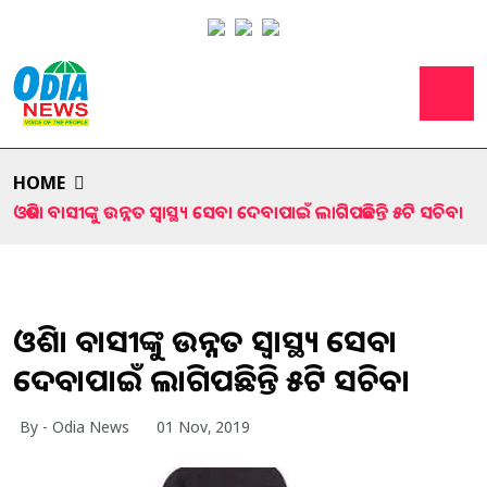
HOME
ଓଡିଶା ବାସୀଙ୍କୁ ଉନ୍ନତ ସ୍ବାସ୍ଥ୍ୟ ସେବା ଦେବାପାଇଁ ଲାଗିପଡିଛନ୍ତି ୫ଟି ସଚିବ।
ଓଡିଶା ବାସୀଙ୍କୁ ଉନ୍ନତ ସ୍ବାସ୍ଥ୍ୟ ସେବା
ଦେବାପାଇଁ ଲାଗିପଡିଛନ୍ତି ୫ଟି ସଚିବ।
By - Odia News
01 Nov, 2019