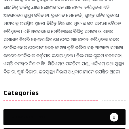
ଗାଇନିକ୍‌ ୱାର୍ଡକୁ ଯାଇ ରୋଗୀଙ୍କ ସହ ଆଲୋଚନା କରିଥିଲେ। ଏହି
ଅବସରରେ ସ୍ବାସ୍ଥ୍ୟ ସଚିବ ଡା. ପ୍ରମୋଦ ମେହେର୍ଦ୍ଦା, ସ୍ବତନ୍ତ୍ର ସଚିବ ସୁରେଶ
ମହାପାତ୍ର ଉପସ୍ଥିତ ଥିଲେ। ବିଭିନ୍ନ ବିଭାଗର ମୁଖ୍ୟଙ୍କ ସହ ସମୀକ୍ଷା ବୈଠକ
କରିଥିଲେ । ଏହି ଅବସରରେ ମେଡିକାଲର ବିଭିନ୍ନ ସମସ୍ୟା ଓ ଏହାର
ସମାଧାନ କିପରି ହୋଇପାରିବ ସେ ନେଇ ଆଲୋଚନା କରିଥିଲେ। ସଦର
ମେଡିକାଲରେ ରୋଗୀଙ୍କ ବେଡ୍‌ ସଂଖ୍ୟା ବୃଦ୍ଧି କରିବା ସହ ଅନ୍ୟାନ୍ୟ ସମସ୍ୟା
ଉପରେ ମେଡିକାଲ କର୍ତ୍ତୃପକ୍ଷ ଜଣାଇଥିଲେ । ଜିଲାପାଳ ଶୁଭମ ସକ୍‌ସେନା,
ଏସ୍‌ପି କନୱର ବିଶାଳ ସିଂ, ସିଡିଏମ୍‌ଓ ପଙ୍କଜିନୀ ପଣ୍ଡା, ଏଡିଏମ୍‌ ତଥା ସ୍ବାସ୍ଥ୍ୟ
ବିଭାଗ, ପୂର୍ତ୍ତ ବିଭାଗ, ଜନସ୍ବାସ୍ଥ୍ୟ ବିଭାଗ ଅଧିକାରୀମାନେ ଉପସ୍ଥିତ ଥିଲେ।
Categories
Uncategorized