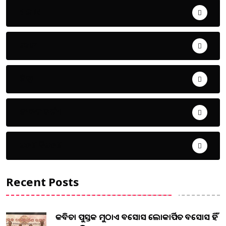
ଅପରାଧ
ଖେଳ
ଜିଲ୍ଲା
ଜୀବନ ଚର୍ଯ୍ୟା
ଦେଶ ବିଦେଶ
Recent Posts
କବିତା ପୁସ୍ତକ ମୁଠାଏ ଅବସୋସ ଲୋକାର୍ପିତ ଅବସୋସ ହିଁ