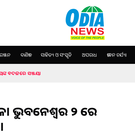
ଞ୍ଜନ
ବାଣିଜ୍ୟ
ସାହିତ୍ୟ ଓ ସଂସ୍କୃତି
ଅପରାଧ
ଜୀବନ ଚର୍ଯ୍ୟା
ୟଙ୍କ ବଦଳରେ ସଞ୍ଜୟ।
। ଭୁବନେଶ୍ୱର ୨ ରେ
।