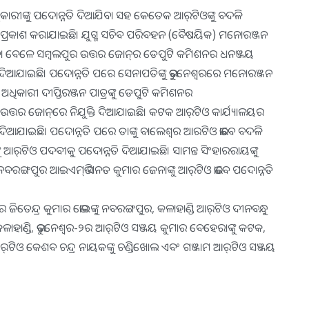
କାରୀଙ୍କୁ ପଦୋନ୍ନତି ଦିଆଯିବା ସହ କେତେକ ଆର୍‌ଟିଓଙ୍କୁ ବଦଳି
୍ତି ପ୍ରକାଶ କରାଯାଇଛି। ଯୁଗ୍ମ ସଚିବ ପରିବହନ (ବୈଷୟିକ) ମନୋରଞ୍ଜନ
ିବା ବେଳେ ସମ୍ବଲପୁର ଉତ୍ତର ଜୋନ୍‌ର ଡେପୁଟି କମିଶନର ଧନଞ୍ଜୟ
ଦିଆଯାଇଛି। ପଦୋନ୍ନତି ପରେ ସେନାପତିଙ୍କୁ ଭୁବନେଶ୍ୱରରେ ମନୋରଞ୍ଜନ
ିକାରୀ ଦୀପ୍ତିରଞ୍ଜନ ପାତ୍ରଙ୍କୁ ଡେପୁଟି କମିଶନର
ତ୍ତର ଜୋନ୍‌ରେ ନିଯୁକ୍ତି ଦିଆଯାଇଛି। କଟକ ଆର୍‌ଟିଓ କାର୍ଯ୍ୟାଳୟର
ତି ଦିଆଯାଇଛି। ପଦୋନ୍ନତି ପରେ ତାଙ୍କୁ ବାଲେଶ୍ୱର ଆରଟିଓ ଭାବେ ବଦଳି
ଙ୍କୁ ଆର୍‌ଟିଓ ପଦବୀକୁ ପଦୋନ୍ନତି ଦିଆଯାଇଛି। ସାମନ୍ତ ସିଂହାରରାୟଙ୍କୁ
ନବରଙ୍ଗପୁର ଆଇଏମ୍‌ଭି ସନତ କୁମାର ଜେନାଙ୍କୁ ଆର୍‌ଟିଓ ଭାବେ ପଦୋନ୍ନତି
ିତେନ୍ଦ୍ର କୁମାର ଭୋଇଙ୍କୁ ନବରଙ୍ଗପୁର, କଳାହାଣ୍ଡି ଆର୍‌ଟିଓ ଦୀନବନ୍ଧୁ
ୁ କଳାହାଣ୍ଡି, ଭୁବନେଶ୍ୱର-୨ର ଆର୍‌ଟିଓ ସଞ୍ଜୟ କୁମାର ବେହେରାଙ୍କୁ କଟକ,
ର୍‌ଟିଓ କେଶବ ଚନ୍ଦ୍ର ନାୟକଙ୍କୁ ଚଣ୍ଡିଖୋଲ ଏବଂ ଗଞ୍ଜାମ ଆର୍‌ଟିଓ ସଞ୍ଜୟ