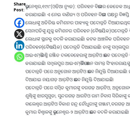
Share
ଭୁବନେଶ୍ୱର,୧୯ା୮(ଓଡ଼ିଆ ନ୍ୟୁଜ): ପରିବହନ ବିଭାଗର କେତେକ ଅଧି
Post:
କରାଯାଇଛି। ଏ ନେଇ ବାଣିଜ୍ୟ ଓ ପରିବହନ ବିଭାଗ ପକ୍ଷରୁ ବିଜ୍ଞପ
ଲୋଧାଙ୍କୁ ଅତିରିକ୍ତ କମିଶନର ପାହ୍ୟାକୁ ପଦୋନ୍ନତି ଦିଆଯାଇଥ
ସେନାପତିଙ୍କୁ ଯୁଗ୍ମ କମିଶନର ପରିବହନ (ବୈଷୟିକ)ପଦୋନ୍ନତି 
ଲୋଧାଙ୍କ ସ୍ଥାନକୁ ବଦଳି କରାଯାଇଛି। କଟକ ଆଞ୍ଚଳିକ ପରିବହନ ଅଧ
ପରିବହନ(ବୈଷୟିକ) ପଦୋନ୍ନତି ଦିଆଯାଇଛି। ତାଙ୍କୁ ସମ୍ବଲପୁର ଉ
ଆଇଏମ୍‌ଭି ରଶ୍ମି ରଞ୍ଜିତ ଦଳବେହେରାଙ୍କୁ ଆର୍‌ଟିଓ ଭାବେ ପଦୋନ୍ନ
କରାଯାଇଛି। ସମ୍ବଲପୁର ଆଇଏମ୍‌ଭି ବିଭା ଭଞ୍ଜନ ସାମନ୍ତ ସିଂହାରରାୟ
ପଦୋନ୍ନତି ପରେ ଅନୁଗୋଳ ଆର୍‌ଟିଓ ଭାବେ ନିଯୁକ୍ତି ଦିଆଯାଇଛି। 
ଦିଆଯାଇ ନୟାଗଡ଼ ଆର୍‌ଟିଓ ଭାବେ ନିଯୁକ୍ତି ଦିଆଯାଇଛି।
ପଦୋନ୍ନତି ପରେ ସମ୍ବିତ କୁମାରଙ୍କୁ ବରଗଡ଼ ଆର୍‌ଟିଓ, ଅନୁଗୋଳର ଜ
ଶୁଣ୍ଢିଙ୍କୁ ଝାରସୁଗୁଡା, ସୁନ୍ଦରଗଡ଼ ଆରଟିଓ ରାମ ନିବାସ ସିରିକାଙ୍କ
ବାଲେଶ୍ୱର ଆର୍‌ଟିଓ ବିକାଶ ଚନ୍ଦ୍ର ଚୌଧୁରୀଙ୍କୁ ଗଞ୍ଜାମ,ବରଗଡ଼ ଆ
କୁମାର ବିଶ୍ୱାଳଙ୍କୁ ଭୁବନେଶ୍ୱର-୨ ଆର୍‌ଟିଓ ଭାବେ ବଦଳି କରାଯାଇଛି।