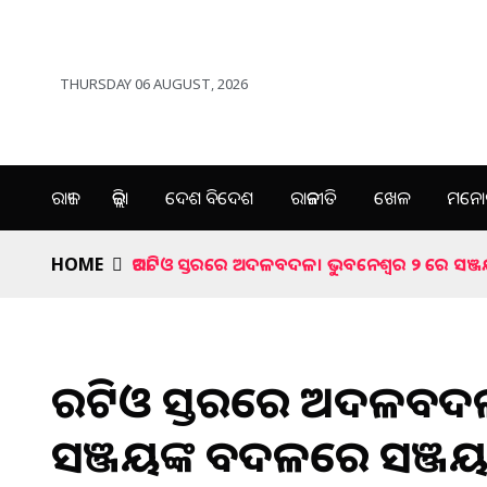
THURSDAY 06 AUGUST, 2026
ରାଜ୍ୟ
ଜିଲ୍ଲା
ଦେଶ ବିଦେଶ
ରାଜନୀତି
ଖେଳ
ମନୋର
HOME
ଆରଟିଓ ସ୍ତରରେ ଅଦଳବଦଳ। ଭୁବନେଶ୍ୱର ୨ ରେ ସଞ୍ଜ
ଆରଟିଓ ସ୍ତରରେ ଅଦଳବଦଳ
ସଞ୍ଜୟଙ୍କ ବଦଳରେ ସଞ୍ଜୟ