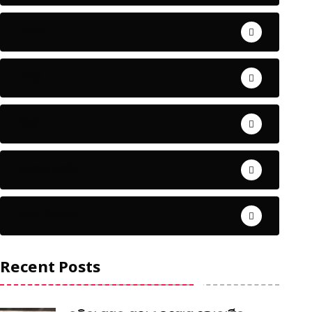
ଅପରାଧ
ଖେଳ
ଜିଲ୍ଲା
ଜୀବନ ଚର୍ଯ୍ୟା
ଦେଶ ବିଦେଶ
Recent Posts