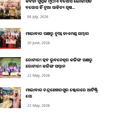
କବିତା ପୁସ୍ତକ ମୁଠାଏ ଅବସୋସ ଲୋକାର୍ପିତ
ଅବସୋସ ହିଁ ନୂଆ ସାହିତ୍ୟ ସୃଷ...
06 July, 2026
ମାଲାବାର ପକ୍ଷରୁ ନୁଓ୍ବା ଡାଏମଣ୍ଡ ସମ୍ଭାର
20 June, 2026
ରୋଟାରୀ କ୍ଲବ ଭୁବନେଶ୍ୱର କଳିଙ୍ଗ ପକ୍ଷରୁ
ରୋଟାରୀ କଳିଙ୍ଗ ସମ୍ମାନ
22 May, 2026
ମାଲାବାର ଚନ୍ଦ୍ରଶେଖରପୁର ଷ୍ଟୋରରେ ଆର୍ଟିଷ୍ଟ୍ରି
ସୋ
22 May, 2026