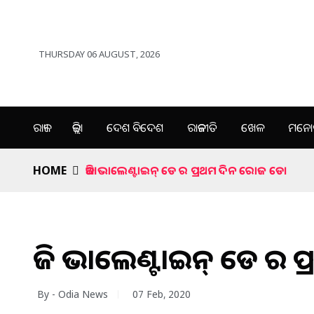
THURSDAY 06 AUGUST, 2026
ରାଜ୍ୟ
ଜିଲ୍ଲା
ଦେଶ ବିଦେଶ
ରାଜନୀତି
ଖେଳ
ମନୋର
HOME
ଆଜି ଭାଲେଣ୍ଟାଇନ୍ ଡେ ର ପ୍ରଥମ ଦିନ ରୋଜ ଡେ।
ଆଜି ଭାଲେଣ୍ଟାଇନ୍ ଡେ ର 
By - Odia News
07 Feb, 2020