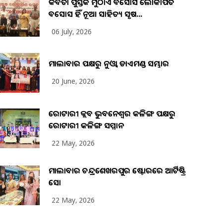
କବିତା ପୁସ୍ତକ ମୁଠାଏ ଅବସୋସ ଲୋକାର୍ପିତ
ଅବସୋସ ହିଁ ନୂଆ ସାହିତ୍ୟ ସୃଷ...
06 July, 2026
ମାଲାବାର ପକ୍ଷରୁ ନୁଓ୍ବା ଡାଏମଣ୍ଡ ସମ୍ଭାର
20 June, 2026
ରୋଟାରୀ କ୍ଲବ ଭୁବନେଶ୍ୱର କଳିଙ୍ଗ ପକ୍ଷରୁ
ରୋଟାରୀ କଳିଙ୍ଗ ସମ୍ମାନ
22 May, 2026
ମାଲାବାର ଚନ୍ଦ୍ରଶେଖରପୁର ଷ୍ଟୋରରେ ଆର୍ଟିଷ୍ଟ୍ରି
ସୋ
22 May, 2026