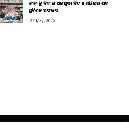
ନୀଳାଦ୍ରି ବିହାର ସରସ୍ୱତୀ ବିଦ୍ୟା ମନ୍ଦିରର ଶତ
ପ୍ରତିଶତ ସଫଳତା
22 May, 2026
Home
About Us
Advertisement
Contact Us