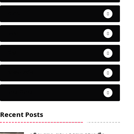
ଅପରାଧ
ଖେଳ
ଜିଲ୍ଲା
ଜୀବନ ଚର୍ଯ୍ୟା
ଦେଶ ବିଦେଶ
Recent Posts