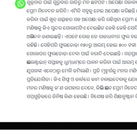
ଶୁକ୍ରବାର ପାଇଁ ଗୁରୁବାର ରାତିରୁ ମନ ଛଟପଟ । ଅପେକ୍ଷା ସକାଳର
ପ୍ରେମ ନିବେଦନ କରିବି । ଏମିତି ସବୁକୁ ନେଇ ଅପେକ୍ଷା କରିଛନ୍ତି
କରିବା ପାଇଁ ଖୁବ୍‌ ଉତ୍ସାହର ସହ ଅପେକ୍ଷା କରି ରହିଥିବା ପ୍ରେମ
ମଣିଷକୁ କିଏ ସୁନ୍ଦର ଗୋଲାପଟିଏ ଦେଇଛିତ କେହି କେହି ସ
ଅଭିନନ୍ଦନ ଜଣାଇଛନ୍ତି । ଏପଟେ ରୋଜ୍‌ ଡେ ରାଜଧାନୀର ଫୁଲ ବ
ରହିଛି । ସେହିପରି ଫୁଲତୋଡ଼ା ୧୫୦ରୁ ଆରମ୍ଭ ହୋଇ ୫୦୦ ଟଙ୍କା ପ
ଗୋଲାପର ଫୁଲତୋଡ଼ା ଦେବା ପାଇଁ ବରାଦି ଦେଇଛନ୍ତି । ସର୍‌ପ୍ରାଇଜ୍‌
ଭାଲେଣ୍ଟାଇନ୍‌ ସପ୍ତାହକୁ ଧୁମ୍‌ଧାମ୍‌ରେ ପାଳନ କରିବା ପାଇଁ ଆରମ୍ଭ
ଯୁଗଳଙ୍କ ଏବେଠାରୁ ମେଳି ଜମିଲାଣି । ପ୍ରତି ମୂହୁର୍ତ୍ତକୁ ମନର ମ
ପ୍ରତିଯୋଗିତା । କିଏ ଗିଫ୍ଟ ଓ କାର୍ଡରେ କାମ ଚଳାଇଦେବାକୁ ଯୋଜନା
ମନର ମଣିଷକୁ କ’ଣ ଉପହାର ଦେବେ, କିଭଳି ଭାବେ ପ୍ରେମ ନିବେଦନ କରି
ସପ୍‌ଗୁଡ଼ିକରେ ଜିନିଷ କିଣା ହେଉଛି । ବିଶେଷ କରି ଶିକ୍ଷାନୁଷ୍ଠାନ 
Copyright
2026
BrandingKaro.com
. All Rights Reserved.