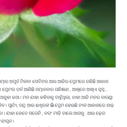
ଇଟି ଆତ୍ମାର ଅପୂର୍ବ ମିଳନ। ସେଦିନର ଆଉ ଆଜିର ପ୍ରେମରେ ରହିଛି ଆକାଶ
୍ରେମର ପର୍ବ ଆଣିଛି ସମ୍ଭାବନାର ସନ୍ଧିକ୍ଷଣ , ଆଖିରେ ଆଖିଏ ସ୍ୱପ୍ନ ,
ହା କଥା । ମନ ଯାହା କହିବାକୁ ଚାହୁଁଥିଲା, ତାହା ଆଜି ମନର ବାରଣ୍ଡା
। ସୂର୍ଯ୍ୟ, ଚନ୍ଦ୍ର ଆଉ ଈଶ୍ୱରଙ୍କ ଭଳି ପ୍ରେମ ହେଉଛି ନୀଳ ଆକାଶରେ ଶାନ୍ତ
୍ୟ କବିତା । ଯାହା କେବେ ସରେନି , ବରଂ ମାଡ଼ି ଚାଲେ ଆଗକୁ…ଆଉ ଢ଼େର
ୀସ୍ୱନ ।