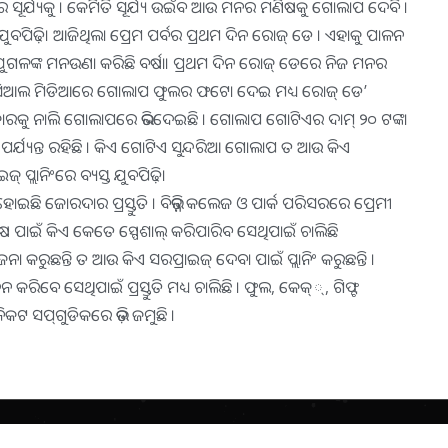
 ସୂର୍ଯ୍ୟକୁ । କେମିତି ସୂର୍ଯ୍ୟ ଉଇଁବ ଆଉ ମନର ମଣିଷକୁ ଗୋଲାପ ଦେବି ।
 ଯୁବପିଢ଼ି। ଆଜିଥିଲା ପ୍ରେମ ପର୍ବର ପ୍ରଥମ ଦିନ ରୋଜ୍‌ ଡେ । ଏହାକୁ ପାଳନ
ୀ ଯୁଗଳଙ୍କ ମନଉଣା କରିଛି ବର୍ଷା। ପ୍ରଥମ ଦିନ ରୋଜ୍‌ ଡେରେ ନିଜ ମନର
ୋସିଆଲ ମିଡିଆରେ ଗୋଲାପ ଫୁଲର ଫଟୋ ଦେଇ ମଧ୍ୟ ରୋଜ୍‌ ଡେ’
ଜାରକୁ ନାଲି ଗୋଲାପରେ ଭରିଦେଇଛି । ଗୋଲାପ ଗୋଟିଏର ଦାମ୍‌ ୨୦ ଟଙ୍କା
ର୍ଯ୍ୟନ୍ତ ରହିଛି । କିଏ ଗୋଟିଏ ସୁନ୍ଦରିଆ ଗୋଲାପ ତ ଆଉ କିଏ
 ପ୍ଲାନିଂରେ ବ୍ୟସ୍ତ ଯୁବପିଢ଼ି।
 ହୋଇଛି ଜୋରଦାର ପ୍ରସ୍ତୁତି । ବିଭିନ୍ନ କଲେଜ ଓ ପାର୍କ ପରିସରରେ ପ୍ରେମୀ
ଣିଷ ପାଇଁ କିଏ କେତେ ସ୍ପେଶାଲ୍‌ କରିପାରିବ ସେଥିପାଇଁ ଚାଲିଛି
 କରୁଛନ୍ତି ତ ଆଉ କିଏ ସରପ୍ରାଇଜ୍‌ ଦେବା ପାଇଁ ପ୍ଲାନିଂ କରୁଛନ୍ତି ।
ବେ ସେଥିପାଇଁ ପ୍ରସ୍ତୁତି ମଧ୍ୟ ଚାଲିଛି । ଫୁଲ, କେକ୍‌୍‌, ଗିଫ୍ଟ
ନିକଟ ସପ୍‌ଗୁଡିକରେ ଭିଡ଼ ଜମୁଛି ।