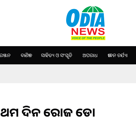
ଞ୍ଜନ
ବାଣିଜ୍ୟ
ସାହିତ୍ୟ ଓ ସଂସ୍କୃତି
ଅପରାଧ
ଜୀବନ ଚର୍ଯ୍ୟା
ପ୍ରଥମ ଦିନ ରୋଜ ଡେ।