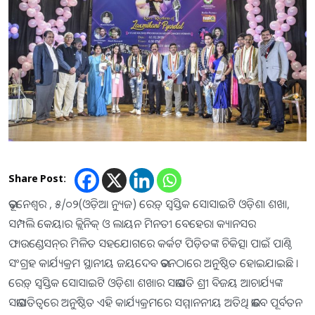
Share Post:
ଭୂବନେଶ୍ୱର , ୫/୦୨(ଓଡ଼ିଆ ନ୍ୟୁଜ) ରେଡ଼୍ ସ୍ୱସ୍ତିକ ସୋସାଇଟି ଓଡ଼ିଶା ଶଖା,
ସମ୍ପଲି କେୟାର କ୍ଲିନିକ୍ ଓ ଲାୟନ ମିନତୀ ବେହେରା କ୍ୟାନସର
ଫାଉଣ୍ଡେସନ୍‌ର ମିଳିତ ସହଯୋଗରେ କର୍କଟ ପିଡ଼ିତଙ୍କ ଚିକିତ୍ସା ପାଇଁ ପାଣ୍ଠି
ସଂଗ୍ରହ କାର୍ଯ୍ୟକ୍ରମ ସ୍ଥାନୀୟ ଜୟଦେବ ଭବନଠାରେ ଅନୁଷ୍ଠିତ ହୋଇଯାଇଛି ।
ରେଡ଼୍ ସ୍ୱସ୍ତିକ ସୋସାଇଟି ଓଡ଼ିଶା ଶଖାର ସଭାପତି ଶ୍ରୀ ବିଜୟ ଆଚାର୍ଯ୍ୟଙ୍କ
ସଭାପତିତ୍ୱରେ ଅନୁଷ୍ଠିତ ଏହି କାର୍ଯ୍ୟକ୍ରମରେ ସମ୍ମାନନୀୟ ଅତିଥି ଭାବେ ପୂର୍ବତନ