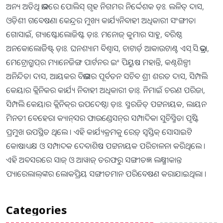
ଅନ୍ୟ ଅତିଥି ଭାବରେ ପୋଲିସ୍ ଗୃହ ନିଗମର ନିର୍ଦ୍ଦେଶକ ଡ଼ଃ. ଲଳିତ୍ ଦାସ,
ଓଡ଼ିଶୀ ଗବେଷଣା କେନ୍ଦ୍ରର ମୁଖ୍ୟ କାର୍ଯ୍ୟନିବାହୀ ଅଧିକାରୀ ସଂଙ୍ଗୀତା
ଗୋସାଇଁ, ଗ୍ୟାଷ୍ଟୋଲୋଜିଷ୍ଟ ଡ଼ାଃ. ମନୋଜ୍ କୁମାର ସାହୁ, ବରିଷ୍ଠ
ଅନକୋଲୋଜିିଷ୍ଟ୍ ଡ଼ାଃ. ଘନଶ୍ୟାମ ବିଶ୍ୱାସ, ଚାଟାର୍ଡ଼ ଆକାଉଟାଣ୍ଟ ଏସ୍‌.ସି.ଭଦ୍ରା,
ମେଟ୍ରୋଗ୍ରୁପ୍‌ର ମ୍ୟାନେଜିଙ୍ଗ ପାର୍ଟନର ଇଂ ପିୟୁଷ ମହାନ୍ତି, କଣ୍ଠଶିଳ୍ପୀ
ଅନିନ୍ଦିତା ଦାସ, ଆୟକର ବିଭାଗର ପୂର୍ବତନ ସଚିବ ଶ୍ରୀ ଶରତ ଦାସ, ସିମ୍ପଲି
କେୟାର କ୍ଲିନିକର କାର୍ଯ୍ୟ ନିବାହୀ ଅଧିକାରୀ ଡା଼ଃ. ନିମାଇଁ ଚରଣ ପରିଜା,
ସିମ୍ପଲି କେୟାର କ୍ଲିନିକ୍‌ର ଉପଦେଷ୍ଠା ଡ଼ାଃ. ସ୍ମରଜିତ୍ ପଟ୍ଟନାୟକ, ଲାୟନ
ମିନତୀ ବେହେରା କ୍ୟାନ୍‌ସର ଫାଉଣ୍ଡେସନ୍‌ର ସମ୍ପାଦିକା ସୁଚିସ୍ମିତା ପୃଷ୍ଟି
ପ୍ରମୁଖ ଉପସ୍ଥିତ ଥିଲେ । ଏହି କାର୍ଯ୍ୟକ୍ରମକୁ ରେଡ଼୍ ସ୍ୱସ୍ତିକ୍ ସୋସାଇଟି
କୋଷାଧ୍ୟକ୍ଷ ଓ ସମ୍ପାଦକ ଦେବାଶିଷ ପଟ୍ଟନାୟକ ପରିଚାଳନା କରିଥିଲେ ।
ଏହି ଅବସରରେ ସାଜ୍ ଓ ଆୱାଜ୍ ତରଫରୁ ସଙ୍ଗୀତଜ୍ଞ ଲକ୍ଷ୍ମୀକାନ୍ତ
ପ୍ୟାରେଲାଲ୍‌ଙ୍କର ଲୋକପ୍ରିୟ ସଙ୍ଗୀତମାନ ପରିବେଷଣ କରାଯାଇଥିଲା ।
Categories