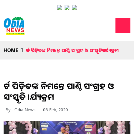
HOME
କର୍କଟ ପିଡ଼ିତଙ୍କ ନିମନ୍ତେ ପାଣ୍ଠି ସଂଗ୍ରହ ଓ ସଂସ୍କୃତିକ କାର୍ଯ୍ୟକ୍ରମ
କର୍କଟ ପିଡ଼ିତଙ୍କ ନିମନ୍ତେ ପାଣ୍ଠି ସଂଗ୍ରହ ଓ
ସଂସ୍କୃତିକ କାର୍ଯ୍ୟକ୍ରମ
By - Odia News
06 Feb, 2020