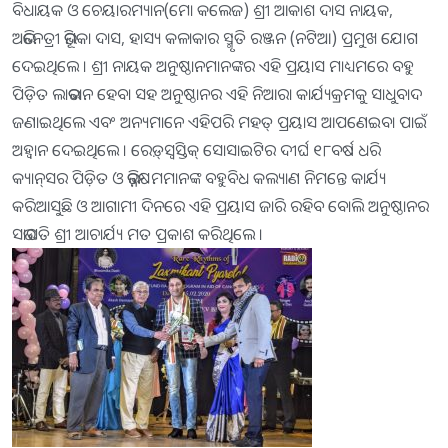
ବିଧାୟକ ଓ ଚେୟାରମ୍ୟାନ(ମୋ କଲେଜ) ଶ୍ରୀ ଆକାଶ ଦାସ ନାୟକ,
ଅଭିନେତ୍ରୀ ଭୂମିକା ଦାସ, ହାସ୍ୟ କଳାକାର ସ୍ମୃତି ରଞ୍ଜନ (ନଟିଆ) ପ୍ରମୁଖ ଯୋଗ
ଦେଇଥିଲେ । ଶ୍ରୀ ନାୟକ ଅନୁଷ୍ଠାନମାନଙ୍କର ଏହି ପ୍ରୟାସ ମାଧ୍ୟମରେ ବହୁ
ପିଡ଼ିତ ଲାଭବାନ ହେବା ସହ ଅନୁଷ୍ଠାନର ଏହି ନିଆରା କାର୍ଯ୍ୟକ୍ରମକୁ ସାଧୁବାଦ
ଜଣାଇଥିଲେ ଏବଂ ଅନ୍ୟମାନେ ଏହିପରି ମହତ୍ ପ୍ରୟାସ ଆପଣେଇବା ପାଇଁ
ଅହ୍ୱାନ ଦେଇଥିଲେ । ରେଡ଼୍‌ସ୍ୱସ୍ତିକ୍ ସୋସାଇଟିର ଦୀର୍ଘ ୧୮ବର୍ଷ ଧରି
କ୍ୟାନ୍‌ସର ପିଡ଼ିତ ଓ ଭିନ୍ନକ୍ଷମମାନଙ୍କ ବହୁବିଧ କଲ୍ୟାଣ ନିମନ୍ତେ କାର୍ଯ୍ୟ
କରିଆସୁଛି ଓ ଆଗାମୀ ଦିନରେ ଏହି ପ୍ରୟାସ ଜାରି ରହିବ ବୋଲି ଅନୁଷ୍ଠାନର
ସଭାପତି ଶ୍ରୀ ଆଚାର୍ଯ୍ୟ ମତ ପ୍ରକାଶ କରିଥିଲେ ।