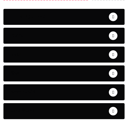
Uncategorized
ଅପରାଧ
ଖେଳ
ଜିଲ୍ଲା
ଜୀବନ ଚର୍ଯ୍ୟା
ଦେଶ ବିଦେଶ