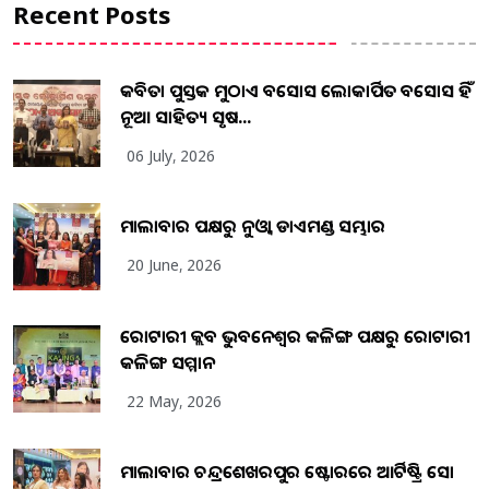
Recent Posts
କବିତା ପୁସ୍ତକ ମୁଠାଏ ଅବସୋସ ଲୋକାର୍ପିତ ଅବସୋସ ହିଁ
ନୂଆ ସାହିତ୍ୟ ସୃଷ...
06 July, 2026
ମାଲାବାର ପକ୍ଷରୁ ନୁଓ୍ବା ଡାଏମଣ୍ଡ ସମ୍ଭାର
20 June, 2026
ରୋଟାରୀ କ୍ଲବ ଭୁବନେଶ୍ୱର କଳିଙ୍ଗ ପକ୍ଷରୁ ରୋଟାରୀ
କଳିଙ୍ଗ ସମ୍ମାନ
22 May, 2026
ମାଲାବାର ଚନ୍ଦ୍ରଶେଖରପୁର ଷ୍ଟୋରରେ ଆର୍ଟିଷ୍ଟ୍ରି ସୋ