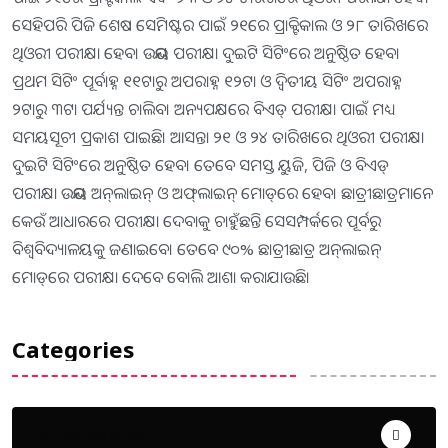
ସେହିପରି ପିଜି ଶେଷ ସେମିଷ୍ଟର ପାଇଁ ୨୧ରେ ପ୍ରାକ୍ଟିକାଲ ଓ ୨୮ ତାରିଖରେ
ଥିଓରୀ ପରୀକ୍ଷା ହେବ। ଉଭୟ ପରୀକ୍ଷା ଦୁଇଟି ସିଟିଂରେ ଅନୁଷ୍ଠିତ ହେବ।
ପ୍ରଥମ ସିଟିଂ ପୂର୍ବାହ୍ନ ୧୧ଟାରୁ ଅପରାହ୍ନ ୧୨ଟା ଓ ଦ୍ୱିତୀୟ ସିଟିଂ ଅପରାହ୍ନ
୨ଟାରୁ ୩ଟା ପର୍ଯ୍ୟନ୍ତ ଚାଲିବ। ଅନ୍ୟପକ୍ଷରେ ବିଏଡ୍‌ ପରୀକ୍ଷା ପାଇଁ ମଧ୍ୟ
ସମୟସୂଚୀ ପ୍ରକାଶ ପାଇଛି। ଆସନ୍ତା ୨୧ ଓ ୨୪ ତାରିଖରେ ଥିଓରୀ ପରୀକ୍ଷା
ଦୁଇଟି ସିଟିଂରେ ଅନୁଷ୍ଠିତ ହେବ। ତେବେ ସମସ୍ତ ୟୁଜି, ପିଜି ଓ ବିଏଡ୍‌
ପରୀକ୍ଷା ଉଭୟ ଅନ୍‌ଲାଇନ୍‌ ଓ ଅଫ୍‌ଲାଇନ୍‌ ମୋଡ୍‌ରେ ହେବ। ଛାତ୍ରୀଛାତ୍ରମାନେ
କେଉଁ ଆଧାରରେ ପରୀକ୍ଷା ଦେବାକୁ ଚାହୁଁଛନ୍ତି ସେସମ୍ପର୍କରେ ପୂର୍ବରୁ
ବିଶ୍ୱବିଦ୍ୟାଳୟକୁ ଜଣାଇବେ। ତେବେ ୯୦% ଛାତ୍ରୀଛାତ୍ର ଅନ୍‌ଲାଇନ୍‌
ମୋଡ୍‌ରେ ପରୀକ୍ଷା ଦେବେ ବୋଲି ଆଶା କରାଯାଉଛି।
Categories
Uncategorized