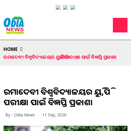
HOME
ରମାଦେବୀ ବିଶ୍ବବିଦ୍ୟାଳୟର ୟୁଜି,ପିଜି ପରୀକ୍ଷା ପାଇଁ ବିଜ୍ଞପ୍ତି ପ୍ରକାଶ।
ରମାଦେବୀ ବିଶ୍ବବିଦ୍ୟାଳୟର ୟୁଜି,ପିଜି
ପରୀକ୍ଷା ପାଇଁ ବିଜ୍ଞପ୍ତି ପ୍ରକାଶ।
By - Odia News
11 Sep, 2020