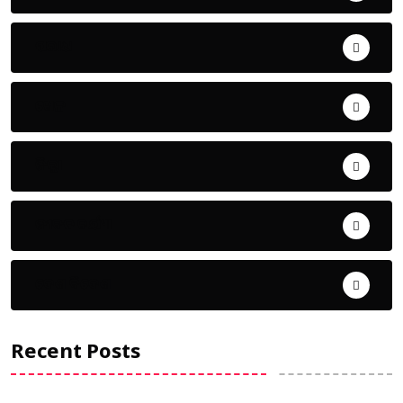
ଅପରାଧ
ଖେଳ
ଜିଲ୍ଲା
ଜୀବନ ଚର୍ଯ୍ୟା
ଦେଶ ବିଦେଶ
Recent Posts