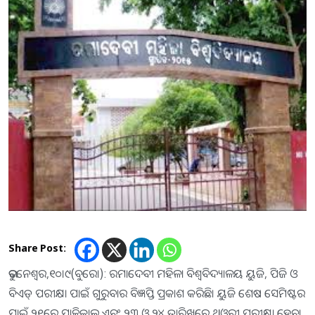
Share Post:
ଭୁବନେଶ୍ୱର,୧୦।୯(ବୁରୋ): ରମାଦେବୀ ମହିଳା ବିଶ୍ୱବିଦ୍ୟାଳୟ ୟୁଜି, ପିଜି ଓ
ବିଏଡ୍‌ ପରୀକ୍ଷା ପାଇଁ ଗୁରୁବାର ବିଜ୍ଞପ୍ତି ପ୍ରକାଶ କରିଛି। ୟୁଜି ଶେଷ ସେମିଷ୍ଟର
ପାଇଁ ୨୧ରେ ପ୍ରାକ୍ଟିକାଲ ଏବଂ ୨୩ ଓ ୨୪ ତାରିଖରେ ଥିଓରୀ ପରୀକ୍ଷା ହେବ।