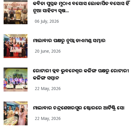
କବିତା ପୁସ୍ତକ ମୁଠାଏ ଅବସୋସ ଲୋକାର୍ପିତ ଅବସୋସ ହିଁ
ନୂଆ ସାହିତ୍ୟ ସୃଷ...
06 July, 2026
ମାଲାବାର ପକ୍ଷରୁ ନୁଓ୍ବା ଡାଏମଣ୍ଡ ସମ୍ଭାର
20 June, 2026
ରୋଟାରୀ କ୍ଲବ ଭୁବନେଶ୍ୱର କଳିଙ୍ଗ ପକ୍ଷରୁ ରୋଟାରୀ
କଳିଙ୍ଗ ସମ୍ମାନ
22 May, 2026
ମାଲାବାର ଚନ୍ଦ୍ରଶେଖରପୁର ଷ୍ଟୋରରେ ଆର୍ଟିଷ୍ଟ୍ରି ସୋ
22 May, 2026