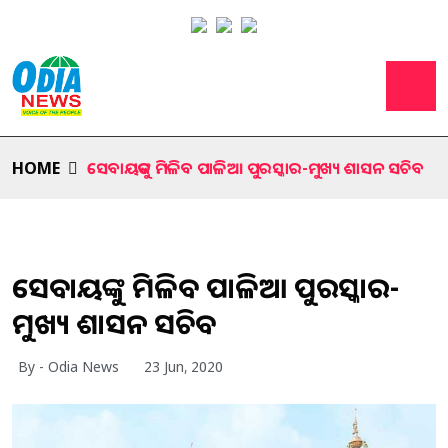
HOME
ସେବାୟଡଙ୍କୁ ମିଳିବ ପାଳିଆ ପୁରସ୍କାର-ମୁଖ୍ୟ ଶାସନ ସଚିବ
ସେବାୟଡଙ୍କୁ ମିଳିବ ପାଳିଆ ପୁରସ୍କାର-
ମୁଖ୍ୟ ଶାସନ ସଚିବ
By - Odia News
23 Jun, 2020