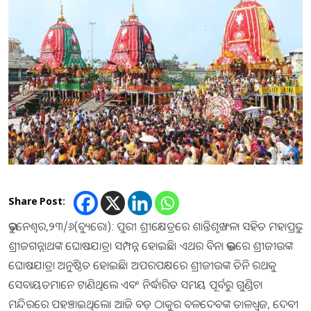
Share Post:
ଭୁବନେଶ୍ବର,୨୩/୬(ବ୍ୟୁରୋ): ପୁରୀ ଶ୍ରୀକ୍ଷେତ୍ରରେ ଶାନ୍ତିଶୃଙ୍ଖଳା ସହିତ ମହାପ୍ରଭୁ
ଶ୍ରୀଜଗନ୍ନାଥଙ୍କ ଘୋଷଯାତ୍ରା ସମ୍ପନ୍ନ ହୋଇଛି। ଏଥର ବିନା ଭକ୍ତରେ ଶ୍ରୀଜୀଉଙ୍କ
ଘୋଷଯାତ୍ରା ଅନୁଷ୍ଠିତ ହୋଇଛି। ଅପରପକ୍ଷରେ ଶ୍ରୀଜୀଉଙ୍କ ତିନି ରଥକୁ
ସେବାୟତମାନେ ଟାଣିଥିଲେ ଏବଂ ନିର୍ଦ୍ଧାରିତ ସମୟ ପୂର୍ବରୁ ଗୁଣ୍ଡିଚା
ମନ୍ଦିରରେ ପହଞ୍ଚାଇଥିଲେ। ଆଜି ବଡ଼ ଠାକୁର ବଳଦେବଙ୍କ ତାଳଧ୍ବଜ, ଦେବୀ