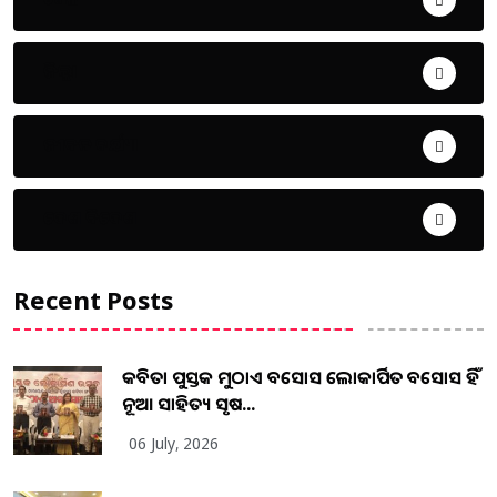
ଜିଲ୍ଲା
ଜୀବନ ଚର୍ଯ୍ୟା
ଦେଶ ବିଦେଶ
Recent Posts
କବିତା ପୁସ୍ତକ ମୁଠାଏ ଅବସୋସ ଲୋକାର୍ପିତ ଅବସୋସ ହିଁ
ନୂଆ ସାହିତ୍ୟ ସୃଷ...
06 July, 2026