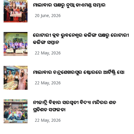
ମାଲାବାର ପକ୍ଷରୁ ନୁଓ୍ବା ଡାଏମଣ୍ଡ ସମ୍ଭାର
20 June, 2026
ରୋଟାରୀ କ୍ଲବ ଭୁବନେଶ୍ୱର କଳିଙ୍ଗ ପକ୍ଷରୁ ରୋଟାରୀ
କଳିଙ୍ଗ ସମ୍ମାନ
22 May, 2026
ମାଲାବାର ଚନ୍ଦ୍ରଶେଖରପୁର ଷ୍ଟୋରରେ ଆର୍ଟିଷ୍ଟ୍ରି ସୋ
22 May, 2026
ନୀଳାଦ୍ରି ବିହାର ସରସ୍ୱତୀ ବିଦ୍ୟା ମନ୍ଦିରର ଶତ
ପ୍ରତିଶତ ସଫଳତା
22 May, 2026