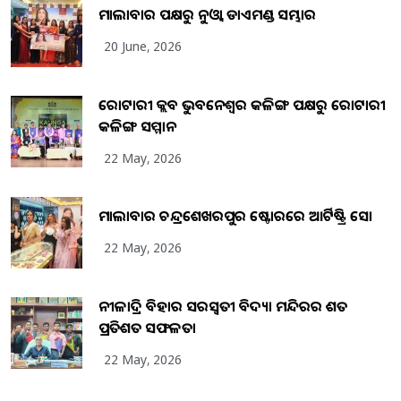
ମାଲାବାର ପକ୍ଷରୁ ନୁଓ୍ବା ଡାଏମଣ୍ଡ ସମ୍ଭାର
20 June, 2026
ରୋଟାରୀ କ୍ଲବ ଭୁବନେଶ୍ୱର କଳିଙ୍ଗ ପକ୍ଷରୁ ରୋଟାରୀ
କଳିଙ୍ଗ ସମ୍ମାନ
22 May, 2026
ମାଲାବାର ଚନ୍ଦ୍ରଶେଖରପୁର ଷ୍ଟୋରରେ ଆର୍ଟିଷ୍ଟ୍ରି ସୋ
22 May, 2026
ନୀଳାଦ୍ରି ବିହାର ସରସ୍ୱତୀ ବିଦ୍ୟା ମନ୍ଦିରର ଶତ
ପ୍ରତିଶତ ସଫଳତା
22 May, 2026