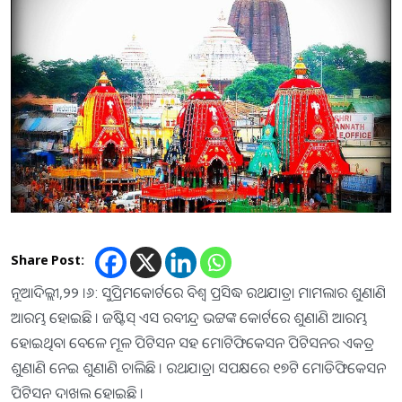
Share Post:
ନୂଆଦିଲ୍ଲୀ,୨୨ ।୬: ସୁପ୍ରିମକୋର୍ଟରେ ବିଶ୍ୱ ପ୍ରସିଦ୍ଧ ରଥଯାତ୍ରା ମାମଲାର ଶୁଣାଣି
ଆରମ୍ଭ ହୋଇଛି । ଜଷ୍ଟିସ୍ ଏସ ରବୀନ୍ଦ୍ର ଭଟ୍ଟଙ୍କ କୋର୍ଟରେ ଶୁଣାଣି ଆରମ୍ଭ
ହୋଇଥିବା ବେଳେ ମୂଳ ପିଟିସନ ସହ ମୋଟିଫିକେସନ ପିଟିସନର ଏକତ୍ର
ଶୁଣାଣି ନେଇ ଶୁଣାଣି ଚାଲିଛି । ରଥଯାତ୍ରା ସପକ୍ଷରେ ୧୭ଟି ମୋଡିଫିକେସନ
ପିଟିସନ ଦାଖଲ ହୋଇଛି ।