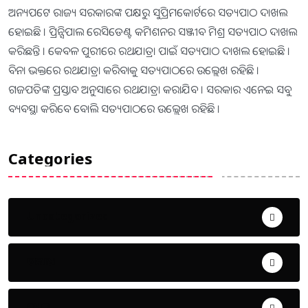
ଅନ୍ୟପଟେ ରାଜ୍ୟ ସରକାରଙ୍କ ପକ୍ଷରୁ ସୁପ୍ରିମକୋର୍ଟରେ ସତ୍ୟପାଠ ଦାଖଲ
ହୋଇଛି । ପ୍ରିନ୍ସିପାଲ ରେସିଡେଣ୍ଟ କମିଶନର ସଞ୍ଜୀବ ମିଶ୍ର ସତ୍ୟପାଠ ଦାଖଲ
କରିଛନ୍ତି । କେବଳ ପୁରୀରେ ରଥଯାତ୍ରା ପାଇଁ ସତ୍ୟପାଠ ଦାଖଲ ହୋଇଛି ।
ବିନା ଭକ୍ତରେ ରଥଯାତ୍ରା କରିବାକୁ ସତ୍ୟପାଠରେ ଉଲ୍ଲେଖ ରହିଛି ।
ଗଜପତିଙ୍କ ପ୍ରସ୍ତାବ ଅନୁସାରେ ରଥଯାତ୍ରା କରାଯିବ । ସରକାର ଏନେଇ ସବୁ
ବ୍ୟବସ୍ଥା କରିବେ ବୋଲି ସତ୍ୟପାଠରେ ଉଲ୍ଲେଖ ରହିଛି ।
Categories
Uncategorized
ଅପରାଧ
ଖେଳ