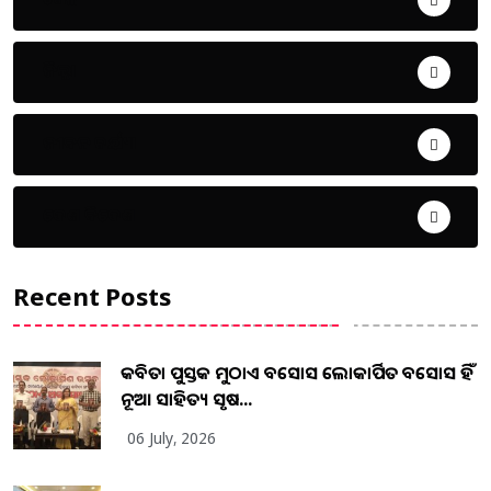
ଜିଲ୍ଲା
ଜୀବନ ଚର୍ଯ୍ୟା
ଦେଶ ବିଦେଶ
Recent Posts
କବିତା ପୁସ୍ତକ ମୁଠାଏ ଅବସୋସ ଲୋକାର୍ପିତ ଅବସୋସ ହିଁ
ନୂଆ ସାହିତ୍ୟ ସୃଷ...
06 July, 2026