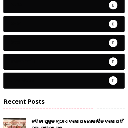
ଅପରାଧ
ଖେଳ
ଜିଲ୍ଲା
ଜୀବନ ଚର୍ଯ୍ୟା
ଦେଶ ବିଦେଶ
Recent Posts
କବିତା ପୁସ୍ତକ ମୁଠାଏ ଅବସୋସ ଲୋକାର୍ପିତ ଅବସୋସ ହିଁ
ନୂଆ ସାହିତ୍ୟ ସୃଷ...