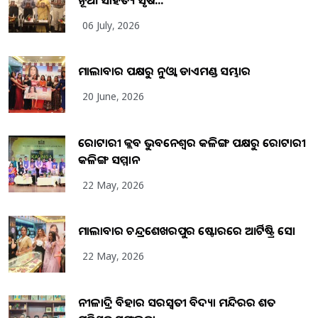
06 July, 2026
ମାଲାବାର ପକ୍ଷରୁ ନୁଓ୍ବା ଡାଏମଣ୍ଡ ସମ୍ଭାର
20 June, 2026
ରୋଟାରୀ କ୍ଲବ ଭୁବନେଶ୍ୱର କଳିଙ୍ଗ ପକ୍ଷରୁ ରୋଟାରୀ
କଳିଙ୍ଗ ସମ୍ମାନ
22 May, 2026
ମାଲାବାର ଚନ୍ଦ୍ରଶେଖରପୁର ଷ୍ଟୋରରେ ଆର୍ଟିଷ୍ଟ୍ରି ସୋ
22 May, 2026
ନୀଳାଦ୍ରି ବିହାର ସରସ୍ୱତୀ ବିଦ୍ୟା ମନ୍ଦିରର ଶତ