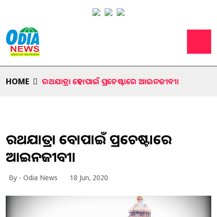
HOME
ରଥଯାତ୍ରା ହେବାପାଇଁ ପ୍ରଚେଷ୍ଟାରେ ଆଇନଜୀବୀ।
ରଥଯାତ୍ରା ହେବାପାଇଁ ପ୍ରଚେଷ୍ଟାରେ
ଆଇନଜୀବୀ।
By - Odia News
18 Jun, 2020