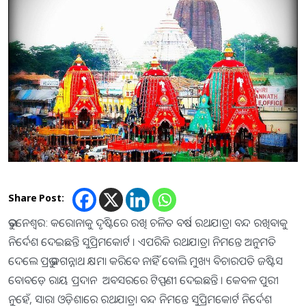
Share Post:
ଭୁବନେଶ୍ବର: କରୋନାକୁ ଦୃଷ୍ଟିରେ ରଖି ଚଳିତ ବର୍ଷ ରଥଯାତ୍ରା ବନ୍ଦ ରଖିବାକୁ
ନିର୍ଦେଶ ଦେଇଛନ୍ତି ସୁପ୍ରିମକୋର୍ଟ । ଏପରିକି ରଥଯାତ୍ରା ନିମନ୍ତେ ଅନୁମତି
ଦେଲେ ପ୍ରଭୁ ଜଗନ୍ନାଥ କ୍ଷମା କରିବେ ନାହିଁ ବୋଲି ମୁଖ୍ୟ ବିଚାରପତି ଜଷ୍ଟିସ
ବୋବଡ଼େ ରାୟ ପ୍ରଦାନ ଅବସରରେ ଟିପ୍ପଣୀ ଦେଇଛନ୍ତି । କେବଳ ପୁରୀ
ନୁହେଁ, ସାରା ଓଡ଼ିଶାରେ ରଥଯାତ୍ରା ବନ୍ଦ ନିମନ୍ତେ ସୁପ୍ରିମକୋର୍ଟ ନିର୍ଦେଶ