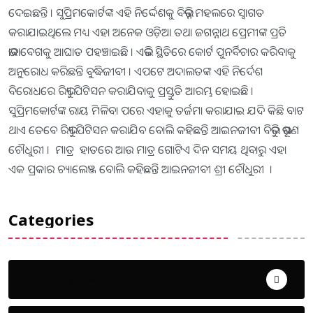
ଦେଇଛନ୍ତି । ସୁପ୍ରିମକୋର୍ଟଙ୍କ ଏହି ନିର୍ଦ୍ଦେଶକୁ ବିଭିନ୍ନ ମହଲରେ ସ୍ୱାଗତ
କରାଯାଇଥିଲେ ମଧ୍ୟ ଏହା ଅନେକ ଓଡ଼ିଆ ତଥା ଜଗନ୍ନାଥ ପ୍ରେମୀଙ୍କ ପ୍ରତି
ଭାବାବେଗକୁ ଆଘାତ ପହଞ୍ଚାଇଛି । ଏଭଳି ସ୍ଥିତିରେ କୋର୍ଟ ପୁନର୍ବିଚାର କରିବାକୁ
ଅନୁରୋଧ କରିଛନ୍ତି ବୁଦ୍ଧିଜୀବୀ । ଏପଟେ ଅଦାଲତଙ୍କ ଏହି ନିର୍ଦେଶ
ବିରୋଧରେ ରିଭ୍ୟୁ ପିଟିସନ କରାଯିବାକୁ ପ୍ରସ୍ତୁତି ଆରମ୍ଭ ହୋଇଛି ।
ସୁପ୍ରିମକୋର୍ଟଙ୍କ ରାୟ ମିଳିବା ପରେ ଏହାକୁ ତର୍ଜମା କରାଯାଇ ଯଦି କିଛି ବାଟ
ଥାଏ ତେବେ ରିଭ୍ୟୁ ପିଟିସନ କରାଯିବ ବୋଲି କହିଛନ୍ତି ଆଇନଜୀବୀ ବିଭୁତି ଭୂଷଣ
ଚୌଧୁରୀ । ମାତ୍ର ହାତରେ ଆଉ ମାତ୍ର ଗୋଟିଏ ଦିନ ସମୟ ଥିବାରୁ ଏହା
ଏକ ପ୍ରକାର ଚ୍ୟାଲେଞ୍ଜ ବୋଲି କହିଛନ୍ତି ଆଇନଜୀବୀ ଶ୍ରୀ ଚୌଧୁରୀ ।
Categories
Uncategorized