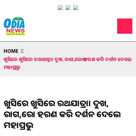
HOME
ଖୁସିରେ ଖୁସିରେ ରଥଯାତ୍ରା। ଦୁଖ, ରାଗ,ରୋଷ ହରଣ କରି ଦର୍ଶନ ଦେଲେ
ମହାପ୍ରଭୁ
ଖୁସିରେ ଖୁସିରେ ରଥଯାତ୍ରା। ଦୁଖ,
ରାଗ,ରୋଷ ହରଣ କରି ଦର୍ଶନ ଦେଲେ
ମହାପ୍ରଭୁ