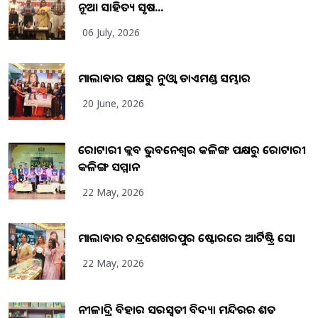
ନୂଆ ସାହିତ୍ୟ ସୃଷ...
06 July, 2026
ମାଲାବାର ପକ୍ଷରୁ ନୁଓ୍ବା ଡାଏମଣ୍ଡ ସମ୍ଭାର
20 June, 2026
ରୋଟାରୀ କ୍ଲବ ଭୁବନେଶ୍ୱର କଳିଙ୍ଗ ପକ୍ଷରୁ ରୋଟାରୀ
କଳିଙ୍ଗ ସମ୍ମାନ
22 May, 2026
ମାଲାବାର ଚନ୍ଦ୍ରଶେଖରପୁର ଷ୍ଟୋରରେ ଆର୍ଟିଷ୍ଟ୍ରି ସୋ
22 May, 2026
ନୀଳାଦ୍ରି ବିହାର ସରସ୍ୱତୀ ବିଦ୍ୟା ମନ୍ଦିରର ଶତ