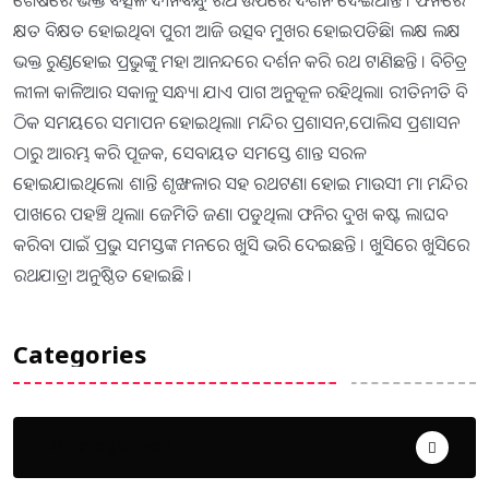
ଶେଷରେ ଭକ୍ତ ବତ୍ସଳ ଦୀନବନ୍ଧୁ ରଥ ଉପରେ ଦର୍ଶନ ଦେଇଥାନ୍ତି । ଫନିରେ
କ୍ଷତ ବିକ୍ଷତ ହୋଇଥିବା ପୁରୀ ଆଜି ଉତ୍ସବ ମୁଖର ହୋଇପଡିଛି। ଲକ୍ଷ ଲକ୍ଷ
ଭକ୍ତ ରୁଣ୍ଡହୋଇ ପ୍ରଭୁଙ୍କୁ ମହା ଆନନ୍ଦରେ ଦର୍ଶନ କରି ରଥ ଟାଣିଛନ୍ତି । ବିଚିତ୍ର
ଲୀଳା କାଳିଆର ସକାଳୁ ସନ୍ଧ୍ୟା ଯାଏ ପାଗ ଅନୁକୂଳ ରହିଥିଲା। ରୀତିନୀତି ବି
ଠିକ ସମୟରେ ସମାପନ ହୋଇଥିଲା। ମନ୍ଦିର ପ୍ରଶାସନ,ପୋଲିସ ପ୍ରଶାସନ
ଠାରୁ ଆରମ୍ଭ କରି ପୂଜକ, ସେବାୟତ ସମସ୍ତେ ଶାନ୍ତ ସରଳ
ହୋଇଯାଇଥିଲେ। ଶାନ୍ତି ଶୃଙ୍ଖଳାର ସହ ରଥଟଣା ହୋଇ ମାଉସୀ ମା ମନ୍ଦିର
ପାଖରେ ପହଞ୍ଚି ଥିଲା। ଜେମିତି ଜଣା ପଡୁଥିଲା ଫନିର ଦୁଖ କଷ୍ଟ ଲାଘବ
କରିବା ପାଇଁ ପ୍ରଭୁ ସମସ୍ତଙ୍କ ମନରେ ଖୁସି ଭରି ଦେଇଛନ୍ତି । ଖୁସିରେ ଖୁସିରେ
ରଥଯାତ୍ରା ଅନୁଷ୍ଠିତ ହୋଇଛି ।
Categories
Uncategorized