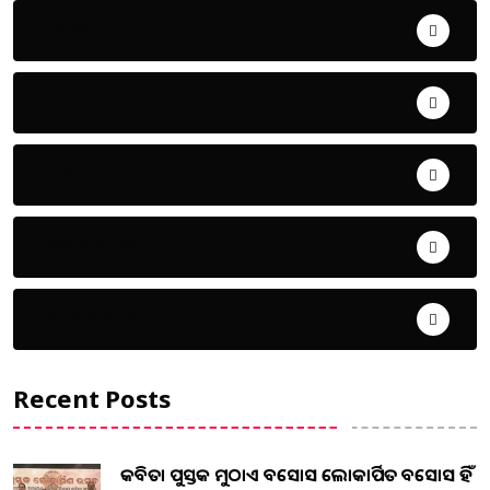
ଅପରାଧ
ଖେଳ
ଜିଲ୍ଲା
ଜୀବନ ଚର୍ଯ୍ୟା
ଦେଶ ବିଦେଶ
Recent Posts
କବିତା ପୁସ୍ତକ ମୁଠାଏ ଅବସୋସ ଲୋକାର୍ପିତ ଅବସୋସ ହିଁ