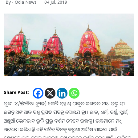
By - Odia News
04 Jul, 2019
Share Post:
ପୁରୀ :୪/୭ (ଓଡିଆ ନ୍ୟୁଜ୍) କୋଟି ବ୍ରହ୍ମାଣ୍ଡ ଠାକୁର ଜଗତର ନାଥ ପ୍ରଭୁ ଶ୍ରୀ
ଜଗନ୍ନାଥଙ୍କ ଆଜି ବିଶ୍ବ ପ୍ରସିଦ୍ଧ ପବିତ୍ର ଘୋଷଯାତ୍ରା । ଜାତି, ଧର୍ମ, ବର୍ଣ୍ଣ, ଛୁଆଁ,
ଅଛୁଆଁ ଭେଦଭାବ ଭୁଲି ପ୍ରଭୁ ଦର୍ଶନ ଦେବେ ଭକ୍ତଙ୍କୁ । ଭକ୍ତମାନେ ମଧ୍ଯ
ଅପେକ୍ଷା କରିଥାନ୍ତି ଏହି ପବିତ୍ର ଦିନକୁ କରୁଣା ଆଶିଷ ପାଇବା ପାଇଁ