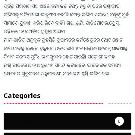
ପୂର୍ବରୁ ପରିବାର ସହ ଆଲୋଚନା କରି ନିଅନ୍ତୁ ନତୁବା ପରେ ପଶ୍ଚାତ୍ତାପ
କରିବାକୁ ପଡ଼ିପାରେ। ଭାବୁଥିବା କାମଟି ସମ୍ପନ୍ନ କରିବା ସକାଶେ ବନ୍ଧୁଙ୍କୁ ମୁହଁ
ସାମ୍ନାରେ ପ୍ରକାଶ କରିପାରିବେ ନାହିଁ । ଗୃହ, ଭୂମି, ଗାଡ଼ିମୋଟର,ପ୍ରେସ୍‌,
ପବ୍ଲିିକେଶନ ସମ୍ପର୍କିତ ଦୁଶ୍ଚିନ୍ତା ଆସିବ।
ମୀନ-ଆଜିର ଅନୁକୂଳ ଗ୍ରହସ୍ଥିତି ପ୍ରଭାବରେ କର୍ମକ୍ଷେତ୍ରରେ ଛୋଟ ଛୋଟ
କାମ ହାତକୁ ନେଲେ ଦ୍ୱନ୍ଦ୍ବରେ ପଡ଼ିପାରନ୍ତି। ଖଳ ଲୋକମାନଙ୍କ ଶୁଣାକଥାକୁ
ବିଶ୍ୱାସ କଲେ ଅସୁବିଧାର ସମ୍ମୁଖୀନ ହୋଇପାରନ୍ତି। ପଡ଼ୋଶୀଙ୍କ ସହ
ମିଷ୍ଟାଳାପରେ ଆଜି ଅଧିକାଂଶ ସମୟ କଟାଇବେ। ପାରିବାରିକ ସମସ୍ୟା
କ୍ଷେତ୍ରରେ ଗୁରୁଜନଙ୍କ ସାନ୍ତ୍ୱନାବାଣୀ ମନରେ ଆଶ୍ୱସ୍ତି ଭରିପାରେ।
Categories
Uncategorized