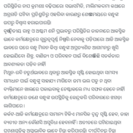
ପରିସ୍ଥିତିର ଚାପ କ୍ରମଶଃ ବଢ଼ିପାରେ। ସଭାସମିତି, ମାଲିମକଦ୍ଦମା କଥାରେ
ଅଗ୍ରଗତି ଘଟିବ। ପ୍ରତିଶ୍ରୁତିରୁ ଓହରିବା କାରଣରୁ ଶେଷ ସମୟରେ ବନ୍ଧୁଙ୍କ
ଉପରୁ ବିଶ୍ୱାସ ହରାଇପାରନ୍ତି।
ବୃଷ-ଦ୍ୱିତୀୟ ରାହୁ ଓ ଅଷ୍ଟମ ଶନି ପ୍ରଭାବରୁ ପରିସ୍ଥିତିର ତାଡନାରେ ଆକସ୍ମିକ
ଭାବେ କର୍ମକ୍ଷେତ୍ରରେ ଗୁରୁତ୍ୱପୂର୍ଣ୍ଣ ନିଷ୍ପତ୍ତି ନେବାକୁ ପଡ଼ିପାରେ। ଆଜି ଆକସ୍ମିକ
ଭାବରେ ଘରେ ବନ୍ଧୁ ମିଳନ କିମ୍ବା ବନ୍ଧୁଙ୍କ ଅପ୍ରତ୍ୟାଶିତ ଆଗମନରୁ ଖୁସି
ହୋଇଯିବେ। ଶିଳ୍ପ, ବାଣିଜ୍ୟ ଓ ପରିବହନ ପାଇଁ ବିଶେଷ କିଛି ସତର୍କତାର
ଆବଶ୍ୟକତା ପଡ଼ିବ ନାହିଁ।
ମିଥୁନ-ରବି ଚତୁର୍ଥଭାବରେ ଥିବାରୁ ଆକସ୍ମିକ ସୃଷ୍ଟି ହୋଇଥିବା ସମସ୍ୟା
ସମାଧାନ ପାଇଁ ବନ୍ଧୁଙ୍କୁ ସାହାଯ୍ୟ ମାଗିବେ। ଜମା ଭଲ ପଡୁ ନ ଥିବା
ବ୍ୟକ୍ତିମାନେ ଖାଲରେ ପକାଇବାକୁ ଚେଷ୍ଟାକଲେ ମଧ୍ୟ ସଫଳ ହେବେ ନାହିଁ।
କର୍ମକ୍ଷେତ୍ରରେ ଜଣେ ବନ୍ଧୁଙ୍କ ଉପସ୍ଥିତିକୁ କେନ୍ଦ୍ରକରି ପରିବାରରେ ଝଗଡ଼ା
ଲାଗିପାରେ ।
କର୍କଟ-ଆଜି କର୍ମକ୍ଷେତ୍ରରେ ସାମାନ୍ୟ ଟିକିଏ ମାନସିକ ଦ୍ୱନ୍ଦ୍ୱ ସୃଷ୍ଟି ହେବ, ତାହା
ବ୍ୟତୀତ ଅନ୍ୟ କୌଣସି ଅସୁବିଧା ହେବନାହିଁ । ଅତୀତରେ ଘଟିଯାଇଥିବା
ଘଟଣାଗୁଡ଼ିକୁ ଅସ୍ବାଭାବିକ ଭାବେ ଚିନ୍ତା କରିପାରନ୍ତି। ଦୀର୍ଘଦିନରୁ ଚିନ୍ତା