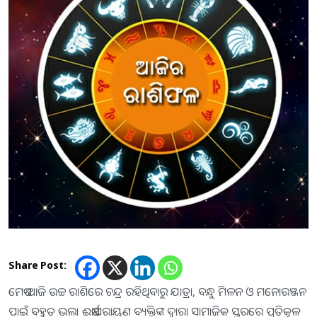
Share Post:
ମେଷ-ଆଜି ଉଚ୍ଚ ରାଶିରେ ଚନ୍ଦ୍ର ରହିଥିବାରୁ ଯାତ୍ରା, ବନ୍ଧୁ ମିଳନ ଓ ମନୋରଞ୍ଜନ
ପାଇଁ ବହୁତ ଭଲ। ଈର୍ଷାପରାୟଣ ବ୍ୟକ୍ତିଙ୍କ ଦ୍ୱାରା ସାମାଜିକ ସ୍ତରରେ ପ୍ରତିକୂଳ