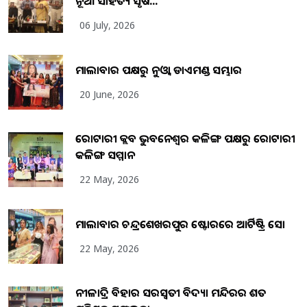
ନୂଆ ସାହିତ୍ୟ ସୃଷ...
06 July, 2026
ମାଲାବାର ପକ୍ଷରୁ ନୁଓ୍ବା ଡାଏମଣ୍ଡ ସମ୍ଭାର
20 June, 2026
ରୋଟାରୀ କ୍ଲବ ଭୁବନେଶ୍ୱର କଳିଙ୍ଗ ପକ୍ଷରୁ ରୋଟାରୀ
କଳିଙ୍ଗ ସମ୍ମାନ
22 May, 2026
ମାଲାବାର ଚନ୍ଦ୍ରଶେଖରପୁର ଷ୍ଟୋରରେ ଆର୍ଟିଷ୍ଟ୍ରି ସୋ
22 May, 2026
ନୀଳାଦ୍ରି ବିହାର ସରସ୍ୱତୀ ବିଦ୍ୟା ମନ୍ଦିରର ଶତ