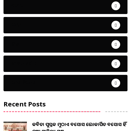
ଅପରାଧ
ଖେଳ
ଜିଲ୍ଲା
ଜୀବନ ଚର୍ଯ୍ୟା
ଦେଶ ବିଦେଶ
Recent Posts
କବିତା ପୁସ୍ତକ ମୁଠାଏ ଅବସୋସ ଲୋକାର୍ପିତ ଅବସୋସ ହିଁ