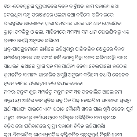
ବିଛା-ଦେବଗୁରୁଙ୍କ ସୁପ୍ରଭାବରେ ନିଜେ ଚାହୁଁଥବା କାମ ସକାଶେ କଥା
ଦେଇଥିବା ବନ୍ଧୁ ପରକ୍ଷଣରେ ଓଲଟା କଥା କହିବେ। ପରିବାରରେ
ପାରସ୍ପରିକ ଆଲୋଚନା ଦ୍ୱାରା ସମସ୍ୟାର ସରଳ ସମାଧାନ ହୋଇଯିବ।
କ୍ରୀଡ଼ା,ଚଳଚ୍ଚିତ୍ର ଓ କଳା, ସାହିତ୍ୟରେ ସମସ୍ୟା ସମାଧାନ ହୋଇଯିବାରୁ ଏକ
ପ୍ରକାର ଆଶ୍ୱସ୍ତି ଅନୁଭବ କରିବେ।
ଧନୁ-ପାପଗ୍ରହମାନେ ରାଶିରେ ରହିଥିବାରୁ ପାରିବାରିକ କ୍ଷେତ୍ରରେ ନିକଟ
ସମ୍ପର୍କୀୟମାନଙ୍କ ସହ ସମ୍ପର୍କ ହାନି ଯୋଗୁ ଚିନ୍ତା ପ୍ରକଟ କରିପାରନ୍ତି। ଘରେ
ସାଧାରଣ କଥାରେ ସ୍ତ୍ରୀଙ୍କ ସହ ମତପାର୍ଥକ୍ୟ ଦେଖା ଦେଇପାରେ। କଠୋର
ଶ୍ରମଜନିତ ସାମାନ୍ୟ ଶାରୀରିକ ଅସୁସ୍ଥି ଅନୁଭବ କରିବେ। ତଥାପି କେତେକ
ନୂତନ କାମର ପରିକଳ୍ପନା କରି ସଫଳ ହେବେ।
ମକର-ଚନ୍ଦ୍ରଙ୍କ ଶୁଭ ସମ୍ପର୍କରୁ ବନ୍ଧୁମାନଙ୍କ ସହ ଗତକାଲିର ଆଲୋଚନା
ଅନୁଯାୟୀ ଆଜିର କାମଗୁଡ଼ିକ ସବୁ ଠିକ୍‌ ଠିକ୍‌ ହୋଇଯିବ। ସରକାରୀ ସ୍ତରରୁ
ଅର୍ଥ ସାହାଯ୍ୟ ପାଇବେ ଏବଂ ହଠାତ୍‌ କାୈଣସି ଖବର ପାଇ ଖୁସି ହେବେ। ପୂର୍ବ
ଶତ୍ରୁତା କାରଣରୁ କର୍ମକ୍ଷେତ୍ରରେ ପ୍ରତିକୂଳ ପରିସ୍ଥିତିର ଚାପ କ୍ରମଶଃ
ବଢ଼ିପାରେ। ପରିବାରରେ ସ୍ବାସ୍ଥ୍ୟ ସକାଶେ ଚିନ୍ତିତ ରହିପାରନ୍ତି।
କୁମ୍ଭ-ନିଜରାଶିକୁ ରାଶ୍ୟାଧିପତିଙ୍କ ଦୃଷ୍ଟିଜନିତ ଗୁରୁତ୍ୱପୂର୍ଣ୍ଣ ନିଷ୍ପତ୍ତି ନେବା