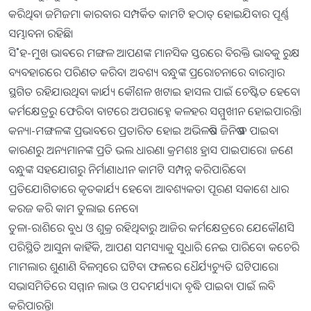
କରିଥିବା ଜମିଜମା କାରବାର ସମ୍ପର୍କିତ କାମଟି ହଠାତ୍‌ ହୋଇଯିବାର ପୂର୍ଣ୍ଣ
ସମ୍ଭାବନା ରହିଛି।
ସି˚ହ-ମୁଖ ଭାବରେ ମଙ୍ଗଳ ଆପଣଙ୍କ ମାନସିକ ସ୍ତରରେ ବିରକ୍ତି ଭାବକୁ ରୁକ୍ଷ
ବ୍ୟବହାରରେ ପରିଣତ କରିବ। ଅବଶ୍ୟ ବନ୍ଧୁଙ୍କ ପ୍ରରୋଚନାରେ ବାରମ୍ବାର
ସ୍ଥଗିତ ରହିଯାଉଥିବା କାର୍ଯ୍ୟ କୌଶଳ ଖଟାଇ ହାସଲ ପାଇଁ ଚେଷ୍ଟିତ ହେବେ।
କର୍ମକ୍ଷେତ୍ରରୁ ଫେରିବା ବାଟରେ ଅପରାହ୍ନେ କଳହର ସମ୍ମୁଖୀନ ହୋଇପାରନ୍ତି।
କନ୍ୟା-ମଙ୍ଗଳଙ୍କ ପ୍ରଭାବରେ ପ୍ରତାରିତ ହୋଇ ଅଭିଳଷିତ ଜିନିଷ ନ ପାଇବା
କାରଣରୁ ଅନ୍ୟମାନଙ୍କ ପ୍ରତି ଭଲ ଧାରଣା କ୍ରମଶଃ ହ୍ରାସ ପାଇପାରେ। ଜଣେ
ବନ୍ଧୁଙ୍କ ସହଯୋଗରୁ ନିର୍ମାଣାଧୀନ କାମଟି ସମ୍ପନ୍ନ କରିପାରିବେ।
ପ୍ରତିଯୋଗିତାରେ କୃତକାର୍ଯ୍ୟ ହେବେ। ଆବଶ୍ୟକତା ପୂରଣ ସକାଶେ ଧାର
କରଜ କରି କାମ ତୁଲାଇ ନେବେ।
ତୁଳା-ରାଶିରେ ବୁଧ ଓ ଶୁକ୍ର ରହିଥିବାରୁ ଆଜିର କର୍ମକ୍ଷେତ୍ରରେ ଯେକୌଣସି
ପରିସ୍ଥିତି ଆସୁନା କାହିଁକି, ଆପଣ ସମସ୍ୟାକୁ ସୁଧାରି ନେଇ ପାରିବେ। କଚେରି
ମାମଲାର ଶୁଣାଣି ବିଳମ୍ବରେ ଘଟିବା ଫଳରେ ଧୈର୍ଯ୍ୟଚ୍ୟୁତି ଘଟିପାରେ।
ସଭାସମିତିରେ ସମ୍ମାନ ଲାଭ ଓ ପଦମର୍ଯ୍ୟାଦା ବୃଦ୍ଧି ପାଇବା ପାଇଁ ଲବି
କରିପାରନ୍ତି।