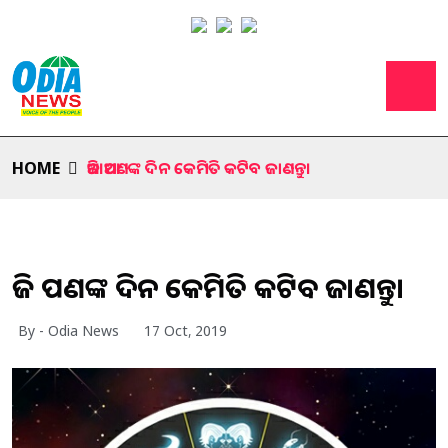
HOME
ଆଜି ଆପଣଙ୍କ ଦିନ କେମିତି କଟିବ ଜାଣନ୍ତୁ।
ଆଜି ଆପଣଙ୍କ ଦିନ କେମିତି କଟିବ ଜାଣନ୍ତୁ।
By - Odia News
17 Oct, 2019