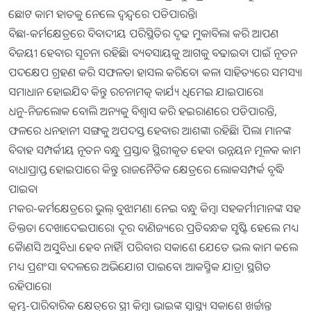
ଛୋଟ କାମ ହାତକୁ ନେଲେ ଦ୍ୱନ୍ଦ୍ବରେ ପଡିପାରନ୍ତି।
ବିଛା-କର୍ମକ୍ଷେତ୍ରରେ ବିବାଦୀୟ ପରିସ୍ଥିତିର ଦୃଢ ମୁକାବିଲା କରି ଆପଣ
ବିଜୟୀ ହେବାର ସୂଚନା ରହିଛି। ବ୍ୟବସାୟକୁ ଆଗକୁ ବଢାଇବା ପାଇଁ ନୂତନ
ପଦକ୍ଷେପ ଗ୍ରହଣ କରି ସଫଳତା ହାସଲ କରିବେ। କଳା ସାହିତ୍ୟରେ ସମସ୍ୟା
ସମାଧାନ ହୋଇଯିବ କିନ୍ତୁ ରଚନାମତ୍କ କାର୍ଯ୍ୟ ଧିମେଇ ଯାଇପାରେ।
ଧନୁ-ନିଜଲୋକ ବୋଲି ଅନ୍ୟକୁ ବିଶ୍ୱାସ କରି ହଇରାଣରେ ପଡିପାରନ୍ତି,
ଫଳରେ ଧନହାନୀ ସଙ୍ଗକୁ ଅପଦସ୍ତ ହେବାର ଆଶଙ୍କା ରହିଛି। ପିଲା ମାନଙ୍କ
ବିବାହ ସମ୍ପର୍କୀୟ ନୂତନ ବନ୍ଧୁ ପ୍ରସ୍ତାବ ସ୍ଥିରୀକୃତ ହେବ। ଉନ୍ନୟନ ମୂଳକ କାମ
ବାଧାପ୍ରାପ୍ତ ହୋଇପାରେ କିନ୍ତୁ ରାଜନୈତିକ କ୍ଷେତ୍ରରେ ଲୋକସମ୍ପର୍କ ବୃଦ୍ଧି
ପାଇବ।
ମକର-କର୍ମକ୍ଷେତ୍ରରେ ଭୁଲ୍‌ ବୁଝାମଣା ନେଇ ବନ୍ଧୁ କିମ୍ବା ସହକର୍ମୀମାନଙ୍କ ସହ
ତିକ୍ତତା ଦେଖାଦେଇପାରେ। ଦୂର ବାଣିଜ୍ୟରେ ପ୍ରତିବନ୍ଧକ ସୃୃଷ୍ଟି ହେଲେ ମଧ୍ୟ
କୈାଣସି ଅସୁବିଧା ହେବ ନାହିଁ। ପରିବାର ସକାଶେ ଯେତେ ଭଲ କାମ କଲେ
ମଧ୍ୟ ପ୍ରଶଂସା ବଦଳରେ ଅଭିଯୋଗ ପାଇବେ। ଆକସ୍ମିକ ଯାତ୍ରା ସ୍ଥଗିତ
ରହିପାରେ।
କୁମ୍ଭ-ପାରିବାରିକ କ୍ଷେତ୍ରରେ ସ୍ତ୍ରୀ କିମ୍ବା ଭାଇଙ୍କ ସ୍ବାସ୍ଥ୍ୟ ସକାଶେ ଖର୍ଚ୍ଚାନ୍ତ