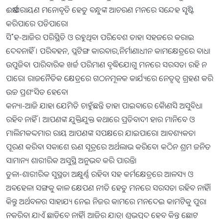
ଈର୍ଷାପରାୟଣ ମନୋବୃତି ହେତୁ ବନ୍ଧୁଙ୍କ ଆଚରଣ ମନରେ ସନ୍ଦେହ ସୃୃଷ୍ଟି
କରିପାରେ ପଡିପାରେ।
ସି˚ହ-ଆଜିର ପରିସ୍ଥିତି ଓ ରହୁଥିବା ପରିବେଶ ତାହା ସହଜରେ କରାଇ
ଦେବନାହିଁ । ପରିବହନ, ପ୍ଲଟିଙ୍ଗ କାରବାର,ନିର୍ମାଣାଧୀନ କାମକ୍ଷେତ୍ରରେ ବାଧା
ଉପୁଜିବ। ପାରିବାରିକ ଖର୍ଚ୍ଚ ପରିମାଣ ବୃଦ୍ଧିଯୋଗୁ ମନରେ ସରସତା ରହି ନ
ପାରେ। ରାଜନୈତିକ କ୍ଷେତ୍ରରେ ଗଠନମୂଳକ କାର୍ଯ୍ୟରେ ନେତୃତ୍ୱ ଗ୍ରହଣ କରି
ଉଚ୍ଚ ପ୍ରଶଂସିତ ହେବେ।
କନ୍ୟା-ଆଜି ଯାହା ଯେମିତି ଚାହୁଁଛନ୍ତି ତାହା ପାଇବାରେ କୈାଣସି ଅସୁବିଧା
ରହିବ ନାହିଁ । ଆପଣଙ୍କ ଯୁକ୍ତିଯୁକ୍ତ କଥାରେ ପ୍ରତିବାଦୀ ହାର ମାନିବେ ଓ
ମାଲିମକଦ୍ଦମାର ରାୟ ଆପଣଙ୍କ ସପକ୍ଷରେ ଯାଇପାରେ। ଆବଶ୍ୟକତା
ପୂରଣ କରିବା ସକାଶେ ଋଣ ସୂତ୍ରରେ ଅର୍ଥଲାଭ କରିବେ। କଠିନ ଶ୍ରମ ଜନିତ
ସାମାନ୍ୟ ଶାରୀରିକ ଅସୁସ୍ଥି ଅନୁଭବ କରି ପାରନ୍ତି।
ତୁଳା-ଶାରୀରିକ ସୁସ୍ଥତା ଅକ୍ଷୁର୍ଣ୍ଣ ରହିବା ସହ କର୍ମକ୍ଷେତ୍ରରେ ଆଳସ୍ୟ ଓ
ଅବହେଳା ସଙ୍ଗକୁ କାଳ କ୍ଷେପଣ ନୀତି ହେତୁ ମନରେ ସରସତା ରହିବ ନାହିଁ।
କିନ୍ତୁ ଅର୍ଥବଳର ସାହାଯ୍ୟ ନେଇ ନିଜର କାମରେ ମନଦେଇ କାମଟିକୁ ପୁରା
ନକରିବା ଯାଏଁ ଛାଡିବେ ନାହିଁ। ଆଜିର ଯାତ୍ରା ଶୁଭପ୍ରଦ ହେବ କିନ୍ତୁ ଛୋଟ