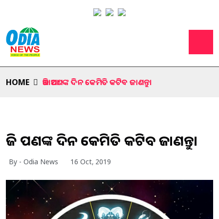
HOME
ଆଜି ଆପଣଙ୍କ ଦିନ କେମିତି କଟିବ ଜାଣନ୍ତୁ।
ଆଜି ଆପଣଙ୍କ ଦିନ କେମିତି କଟିବ ଜାଣନ୍ତୁ।
By - Odia News
16 Oct, 2019