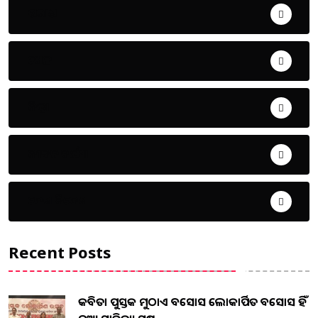
ଅପରାଧ
ଖେଳ
ଜିଲ୍ଲା
ଜୀବନ ଚର୍ଯ୍ୟା
ଦେଶ ବିଦେଶ
Recent Posts
କବିତା ପୁସ୍ତକ ମୁଠାଏ ଅବସୋସ ଲୋକାର୍ପିତ ଅବସୋସ ହିଁ