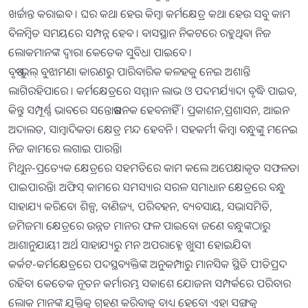
ଖର୍ଚ୍ଚାନ୍ତ କରାଇବ । ଘର କଥା ହେଉ କିମ୍ବା କର୍ମକ୍ଷେତ୍ର କଥା ହେଉ ସବୁ କାମ
ବିଳମ୍ବିତ ସମୟରେ ସମ୍ପନ୍ନ ହେବ । ବାସସ୍ଥାନ ନିକଟରେ ରହୁଥିବା ନିଜ
ଲୋକମାନଙ୍କ ଦ୍ୱାରା କେତେକ ସୁବିଧା ପାଇବେ ।
ବୃଷ-ଭୁଲ୍‌ ବୁଝାମଣା କାରଣରୁ ପାରିବାରିକ କଳହକୁ ନେଇ ଅଶାନ୍ତି
ଲାଗିରହିପାରେ । କର୍ମକ୍ଷେତ୍ରରେ ସମ୍ମାନ ଲାଭ ଓ ପଦମର୍ଯ୍ୟାଦା ବୃଦ୍ଧି ପାଇବ,
କିନ୍ତୁ ସମ୍ପୂର୍ଣ୍ଣ ଭାବରେ ସନ୍ତୋଷଜନକ ହେବନାହିଁ । ପ୍ରକାଶନ,ପ୍ରଶାସନ, ଆଇନ
ଅଦାଲତ, ସାମ୍ବାଦିକତା କ୍ଷେତ୍ର ମନ୍ଦ ହେବନି । ସହକର୍ମୀ କିମ୍ବା ବନ୍ଧୁଙ୍କୁ ମନେଇ
ନିଜ କାମରେ ଲଗାଇ ପାରନ୍ତି।
ମିଥୁନ-ପ୍ରତ୍ୟେକ କ୍ଷେତ୍ରରେ ସହମତିରେ କାମ କଲେ ଅପେକ୍ଷାକୃତ ସଫଳତା
ପାଇପାରନ୍ତି। ଅଫିସ୍‌ କାମରେ ସମସ୍ୟାର ସରଳ ସମାଧାନ କ୍ଷେତ୍ରରେ ବନ୍ଧୁ
ସାହାଯ୍ୟ କରିବେ। ଶିଳ୍ପ, ବାଣିଜ୍ୟ, ପରିବହନ, ବ୍ୟବସାୟ, ସଭାସମିତି,
ଜମିଜମା କ୍ଷେତ୍ରରେ ଉନ୍ନତ ମାନର ଫଳ ପାଇବେ। ଜଣେ ବନ୍ଧୁଙ୍କଠାରୁ
ଆଶାନୁଯାୟୀ ଅର୍ଥ ସାହାଯ୍ୟରୁ ମନ ଅପରାହ୍ନେ ଖୁସୀ ହୋଇଯିବ।
କର୍କଟ-କର୍ମକ୍ଷେତ୍ରରେ ପଦସ୍ଥବ୍ୟକ୍ତିଙ୍କ ଅନୁକମ୍ପାରୁ ମାନସିକ ସ୍ଥିତି ପୀତିପ୍ରଦ
ରହିବ। କେତେକ ନୂତନ କର୍ମାରମ୍ଭ ସକାଶେ ଯୋଜନା ସମ୍ପର୍କରେ ପରିବାର
ଲୋକ ମାନଙ୍କ ଯୁକ୍ତିକୁ ଗ୍ରହଣ କରିବାକୁ ବାଧ୍ୟ ହେବେ। ଏହା ସଙ୍ଗକୁ