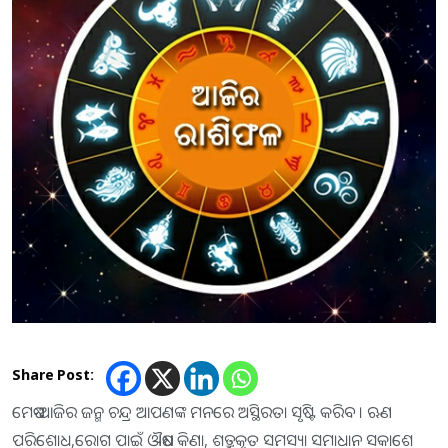
Share Post:
ମେଷ-ଆଜିର ଜନ୍ମ ଚନ୍ଦ୍ର ଆପଣଙ୍କ ମନରେ ଅସ୍ଥିରତା ସୃଷ୍ଟି କରିବ । ଋଣ
ପରିଶୋଧ,ରୋଗ ପାଇଁ ଔଷଧ କିଣା, ଶତ୍ରୁକୃତ ସମସ୍ୟା ସମାଧାନ ସକାଶେ