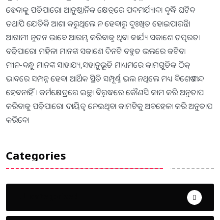
ହେବାକୁ ପଡିପାରେ। ଆନୁଷ୍ଠାନିକ କ୍ଷେତ୍ରରେ ପଦମର୍ଯ୍ୟାଦା ବୃଦ୍ଧି ଘଟିବ
ତଥାପି ଯେତିକି ଆଶା କରୁଥିଲେ ନ ହେବାରୁ ଦୁଃଖିତ ହୋଇପାରନ୍ତି।
ଆଗାମୀ ନୂତନ ଭାବେ ଆରମ୍ଭ କରିବାକୁ ଥିବା କାର୍ଯ୍ୟ ସକାଶେ ତତ୍ପରତା
ବଢିପାରେ। ମହିଳା ମାନଙ୍କ ସକାଶେ ଦିନଟି ବହୁତ ଭଲରେ କଟିବ।
ମୀନ-ବନ୍ଧୁ ମାନଙ୍କ ସାହାଯ୍ୟ,ସହାନୁଭୂତି ମାଧ୍ୟମରେ କାମଗୁଡିକ ଠିକ୍‌
ଭାବରେ ସମ୍ପନ୍ନ ହେବ। ଆର୍ଥିକ ସ୍ଥିତି ସମ୍ପୂର୍ଣ୍ଣ ଭଲ ନଥିଲେ ମଧ୍ୟ ବିଶେଷ ମନ୍ଦ
ହେବନାହିଁ । କର୍ମକ୍ଷେତ୍ରରେ ଇଚ୍ଛା ବିରୁଦ୍ଧରେ କୌଣସି କାମ କରି ଅନୁତାପ
କରିବାକୁ ପଡ଼ିପାରେ। ଦାୟିତ୍ୱ ନେଇଥିବା କାମଟିକୁ ଅବହେଳା କରି ଅନୁତାପ
କରିବେ।
Categories
Uncategorized