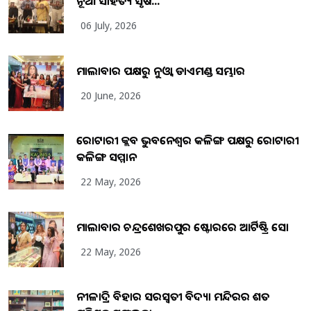
ନୂଆ ସାହିତ୍ୟ ସୃଷ...
06 July, 2026
ମାଲାବାର ପକ୍ଷରୁ ନୁଓ୍ବା ଡାଏମଣ୍ଡ ସମ୍ଭାର
20 June, 2026
ରୋଟାରୀ କ୍ଲବ ଭୁବନେଶ୍ୱର କଳିଙ୍ଗ ପକ୍ଷରୁ ରୋଟାରୀ
କଳିଙ୍ଗ ସମ୍ମାନ
22 May, 2026
ମାଲାବାର ଚନ୍ଦ୍ରଶେଖରପୁର ଷ୍ଟୋରରେ ଆର୍ଟିଷ୍ଟ୍ରି ସୋ
22 May, 2026
ନୀଳାଦ୍ରି ବିହାର ସରସ୍ୱତୀ ବିଦ୍ୟା ମନ୍ଦିରର ଶତ