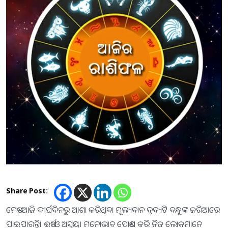
Share Post:
ମେଷ:-ଆଜି ଦୀର୍ଘଦିନରୁ ଆଶା କରିଥିବା ମୂଲ୍ୟବାନ ଦ୍ରବ୍ୟଟି ବନ୍ଧୁଙ୍କ ଜରିଆରେ
ପାଇପାରନ୍ତି। ଈର୍ଷା ଓ ଅସୂୟା ମନୋଭାବ ପୋଷଣ କରି ନିଜ ଲୋକମାନେ