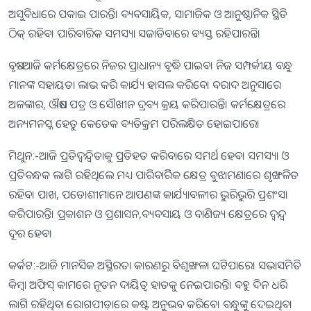
ଅସୁବିଧାରେ ପକାଇ ପାରନ୍ତି। ବ୍ୟବସାୟିକ, ସାମାଜିକ ଓ ଆନୁଷ୍ଠାନିକ ସ୍ଥିତି
ଠିକ୍‌ ରହିବ। ପାରିବାରିକ ସମସ୍ୟା ସଜାଡିବାରେ ବ୍ୟସ୍ତ ରହିପାରନ୍ତି।
ବୃଷ:-ଆଜି କର୍ମକ୍ଷେତ୍ରରେ ନିଜର ପ୍ରାଧାନ୍ୟ ବୃଦ୍ଧି ପାଇବ। ନିଜ ସମ୍ପର୍କୀୟ ବନ୍ଧୁ
ମାନଙ୍କ ସହାୟତା ଲାଭ କରି କାର୍ଯ୍ୟ ହାସଲ କରିବେ। ବରାଦ ଅନୁସାରେ
ଅଳଙ୍କାର, ଔଷଧ ପତ୍ର ଓ ସୌଖୀନ ଦ୍ରବ୍ୟ କ୍ରୟ କରିପାରନ୍ତି। କର୍ମକ୍ଷେତ୍ରରେ
ଅନ୍ୟମନସ୍କ ହେତୁ କେତେକ ବ୍ୟତିକ୍ରମ ପରିଲକ୍ଷିତ ହୋଇପାରେ।
ମିଥୁନ:-ଆଜି ପ୍ରତିଦ୍ୱନ୍ଦ୍ୱିତାକୁ ପ୍ରତିହତ କରିବାରେ ସମର୍ଥ ହେବ। ସମସ୍ୟା ଓ
ପ୍ରତିବନ୍ଧକ ଲାଗି ରହିଥିଲେ ମଧ୍ୟ ପାରିବାରିିକ କ୍ଷେତ୍ର ବୁଝାମଣାରେ ଶୃଙ୍ଖଳିତ
ରହିବ। ପାଖ, ପଡୋଶୀମାନେ ଆପଣଙ୍କ କାର୍ଯ୍ୟାବଳୀର ଭୁରିଭୁରି ପ୍ରଶଂସା
କରିପାରନ୍ତି। ପ୍ରକାଶନ ଓ ପ୍ରଶାସନ,ବ୍ୟବସାୟ ଓ ବାଣିଜ୍ୟ କ୍ଷେତ୍ରରେ ଦ୍ୱନ୍ଦ୍ୱ
ଦୂର ହେବ।
କର୍କଟ:-ଆଜି ମାନସିକ ଅସ୍ଥିରତା କାରଣରୁ ବିଶୃଙ୍ଖଳା ଘଟିପାରେ। ସଭାସମିତି
କିମ୍ବା ଅଫିସ୍‌ କାମରେ ନୂତନ ଦାୟିତ୍ୱ ହାତକୁ ନେଇପାରନ୍ତି। ବହୁ ଦିନ ଧରି
ଲାଗି ରହିଥିବା ରୋଗପୀଡ଼ାରେ କଷ୍ଟ ଅନୁଭବ କରିବେ। ବନ୍ଧୁଙ୍କୁ ଦେଇଥିବା