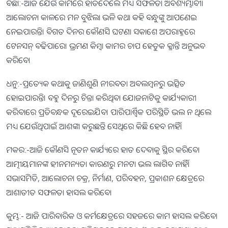
ବିଛା:-ଆଜି ଯେଉଁ କାମରେ ହାତଦେଲେ ମଧ୍ୟ ସଫଳତା ଅବଶ୍ୟମ୍ଭାବୀ।
ଆଲୋଚନା କାଳରେ ମନ ବୁଝିଲା ଭଳି କଥା କହି ବନ୍ଧୁଙ୍କୁ ଆପଣେଇ
ନେଇପାରନ୍ତି। ବିଗତ ଦିନର କୌଣସି ଘଟଣା ସକାଶେ ଅପରାହ୍ନରେ
ଟେନସନ୍‌ ବଢିପାରେ। ଭ୍ରମଣ କିମ୍ବା କାମର ଚାପ ହେତୁକ କ୍ଳାନ୍ତି ଅନୁଭବ
କରିବେ।
ଧନୁ:-ପ୍ରତ୍ୟେକ କଥାକୁ ଜାଣିଶୁଣି ନୀରବତା ଅବଲମ୍ବନରୁ ଭତ୍ସିତ
ହୋଇପାରନ୍ତି। ବହୁ ଦିନରୁ ଚିନ୍ତା କରିଥିବା ଯୋଜନାଟିକୁ କାର୍ଯ୍ୟକାରୀ
କରିବାରେ ପ୍ରତିବନ୍ଧକ ଦୂରେଇଯିବ। ପାରିପାର୍ଶ୍ୱିକ ପରିସ୍ଥିତି ଭଲ ନ ଥିଲେ
ମଧ୍ୟ ଯେଉଁଥିପାଇଁ ଆଶଙ୍କା କରୁଛନ୍ତି ସେଥିରେ କିଛି ହେବ ନାହିଁ।
ମକର:-ଆଜି କୌଣସି ନୂତନ କାର୍ଯ୍ୟରେ ହାତ ଦେବାକୁ ସ୍ଥିର କରିବେ।
ଆତ୍ମୀୟମାନଙ୍କ ହୀନମନ୍ୟତା କାରଣରୁ ମନଟା ଭଲ ଲାଗିବ ନାହିଁ।
ସଭାସମିତି, ଆଲୋଚନା ଚକ୍ର, ନିର୍ମାଣ, ପରିବହନ, ପ୍ରକାଶନ କ୍ଷେତ୍ରରେ
ଆଶାତୀତ ସଫଳତା ହାସଲ କରିବେ।
କୁମ୍ଭ:- ଆଜି ପାରିବାରିକ ଓ କର୍ମକ୍ଷେତ୍ରରେ ସହଜରେ କାମ ହାସଲ କରିବେ।