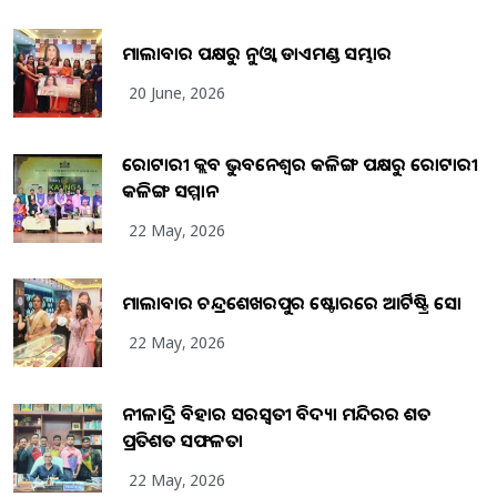
ମାଲାବାର ପକ୍ଷରୁ ନୁଓ୍ବା ଡାଏମଣ୍ଡ ସମ୍ଭାର
20 June, 2026
ରୋଟାରୀ କ୍ଲବ ଭୁବନେଶ୍ୱର କଳିଙ୍ଗ ପକ୍ଷରୁ ରୋଟାରୀ
କଳିଙ୍ଗ ସମ୍ମାନ
22 May, 2026
ମାଲାବାର ଚନ୍ଦ୍ରଶେଖରପୁର ଷ୍ଟୋରରେ ଆର୍ଟିଷ୍ଟ୍ରି ସୋ
22 May, 2026
ନୀଳାଦ୍ରି ବିହାର ସରସ୍ୱତୀ ବିଦ୍ୟା ମନ୍ଦିରର ଶତ
ପ୍ରତିଶତ ସଫଳତା
22 May, 2026