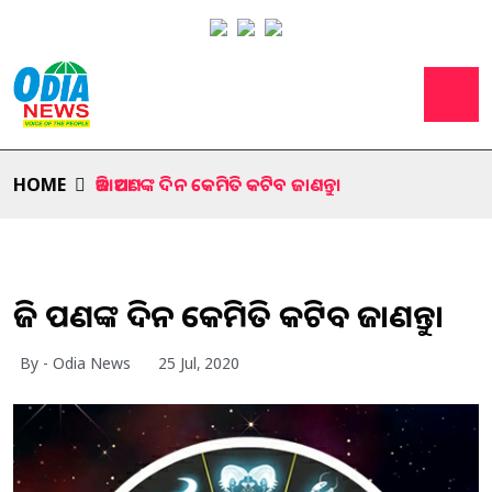
HOME
ଆଜି ଆପଣଙ୍କ ଦିନ କେମିତି କଟିବ ଜାଣନ୍ତୁ।
ଆଜି ଆପଣଙ୍କ ଦିନ କେମିତି କଟିବ ଜାଣନ୍ତୁ।
By - Odia News
25 Jul, 2020