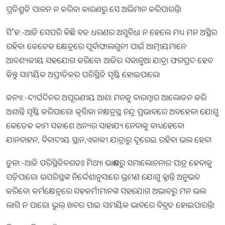
ପ୍ରତିଶ୍ରୁତି ପାଳନ ନ କରିବା କାରଣରୁ ସେ ଅଭିମାନ କରିପାରନ୍ତି।
ସି˚ହ:-ଆଜି ସେପରି କିଛି ବଡ ଧରଣର ଅସୁବିଧା ନ ହେଲେ ମଧ୍ୟ ମନ ଅସ୍ଥିର
ରହିବ। କେତେକ କ୍ଷେତ୍ରରେ ପୂର୍ବାଫାଲଗୁନୀ ପାଇଁ ଆତ୍ମୀୟମାନେ
ଆବଶ୍ୟକୀୟ ସହଯୋଗ କରିବେ। ଆଜିର ସକାଳୁଆ ଯାତ୍ରା ଫଳପ୍ରଦ ହେବ
କିନ୍ତୁ ସାମୟିକ ଅପ୍ରୀତିକର ପରିସ୍ଥିତି ସୃଷ୍ଟି ହୋଇପାରେ।
କନ୍ୟା:-ଦୀର୍ଘଦିନର ଅପୂରଣୀୟ ଆଶା ମନକୁ ବାରମ୍ବାର ଆଲୋଡନ କରି
ଅଶାନ୍ତି ସୃଷ୍ଟି କରିପାରେ। କୃତ୍ତିକା ନକ୍ଷତ୍ରସ୍ଥ ଚନ୍ଦ୍ର ପ୍ରଭାବରେ ଅବହେଳା ଯୋଗୁ
କେତେକ କାମ ସକାଶେ ଅନ୍ୟର ସାହାଯ୍ୟ ନେବାକୁ ବାଧ୍ୟହେବେ।
ଯାନବାହନ, ବିବାଦୀୟ ସ୍ଥାନ,ଏକାକୀ ଯାତ୍ରାରୁ ଦୂରେଇ ରହିବା ଭଲ ହେବ।
ତୁଳା:-ଆଜି ପରିସ୍ଥିତିବଶତଃ ମିଥ୍ୟା ଭାଷଣରୁ ସମାଲୋଚନାର ପାତ୍ର ହେବାକୁ
ପଡ଼ିପାରେ। ଉପରିସ୍ଥଙ୍କ ନିର୍ଦ୍ଦେଶାନୁସାରେ ଭ୍ରମଣ ଯୋଗୁ କ୍ଳାନ୍ତି ଅନୁଭବ
କରିବେ। କର୍ମକ୍ଷେତ୍ରରେ ସହକର୍ମୀମାନଙ୍କ ସହଯୋଗ ଅଭାବରୁ ମନ ଭଲ
ଲାଗି ନ ପାରେ। ଭୁଲ୍‌ ଖବର ପାଇ ସାମୟିକ ଭାବରେ ବିବ୍ରତ ହୋଇପାରନ୍ତି।