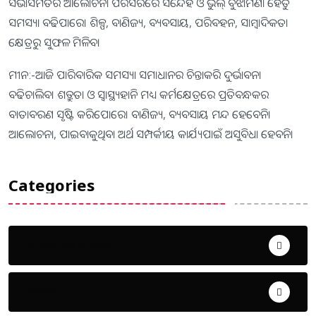
ସଭାସମିତିର ଆଲୋଚନା ପରିସରରେ ସନ୍ଦେହ ଓ ଭୁଲ୍‌ ବୁଝାମଣା ହେତୁ
ସମସ୍ୟା ବଢିପାରେ। ଶିଳ୍ପ, ବାଣିଜ୍ୟ, ବ୍ୟବସାୟ, ପରିବହନ, ସାମ୍ବାଦିକତା
କ୍ଷେତ୍ରରୁ ସୁଫଳ ମିଳିବ।
ମୀନ:-ଆଜି ପାରିବାରିକ ସମସ୍ୟା ସମାଧାନର ଚିନ୍ତାକରି ଦୁର୍ଭାବନା
ବଢିଚାଲିବ। ଶତ୍ରୁତା ଓ ସ୍ବାସ୍ଥ୍ୟହାନି ମଧ୍ୟ କର୍ମକ୍ଷେତ୍ରରେ ପ୍ରତିବନ୍ଧକର
ବାତାବରଣ ସୃଷ୍ଟି କରିପୋରେ। ବାଣିଜ୍ୟ, ବ୍ୟବସାୟ ମନ୍ଦ ହେବେନି।
ଆଲୋଚନା, ପାଇବାକୁଥିବା ଅର୍ଥ ସମ୍ପର୍କୀୟ କାର୍ଯ୍ୟପାଇଁ ଅସୁବିଧା ହେବନି।
Categories
Uncategorized
ଅପରାଧ