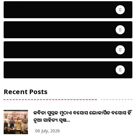
ଖେଳ
ଜିଲ୍ଲା
ଜୀବନ ଚର୍ଯ୍ୟା
ଦେଶ ବିଦେଶ
Recent Posts
କବିତା ପୁସ୍ତକ ମୁଠାଏ ଅବସୋସ ଲୋକାର୍ପିତ ଅବସୋସ ହିଁ
ନୂଆ ସାହିତ୍ୟ ସୃଷ...
06 July, 2026