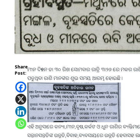
Share
ମୀନ ଦି୧୭ନ ତା ୩୦ ରିଖ ସୋମବାର ରାତ୍ରି ୩।୨୬ ରେ ମକର ରାଶିକୁ ବ
Post:
ପଡୁଥିବା ରାଶି ମାନଙ୍କର ଶୁଭ ସମୟ ଆରମ୍ଭ ହୋଇଛି ।
ଏହି ଅନୁସାରେ କନ୍ୟା,ମୀନ,ବୃଷ,କର୍କଟ ଓ ଧୁନ ରାଶିର ବ୍ୟକ୍ତି
ସନ୍ତାନସନ୍ତତିଙ୍କ ଉନ୍ନତି,ବିବାହ,ବ୍ୟବସାୟରେ ଉନ୍ନତି ହେବାସହ ଲକ୍ଷ୍