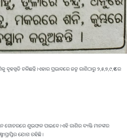
ୃହସ୍ପତି ଚଳିଛନ୍ତି ।ଏହାର ପ୍ରଭାବରେ ଜନ୍ମ ରାଶିଠାରୁ ୨,୫,୭,୯,୧୧ ରେ
ମାନେ ଗୋଚରରେ ଶୁଭଫଳ ପାଇବେ ।ଏହି ରାଶିର ବ୍ୟକ୍ତି ମାନଙ୍କର
ମୀପ୍ରାପ୍ତିର ଯୋଗ ରହିଛି ।