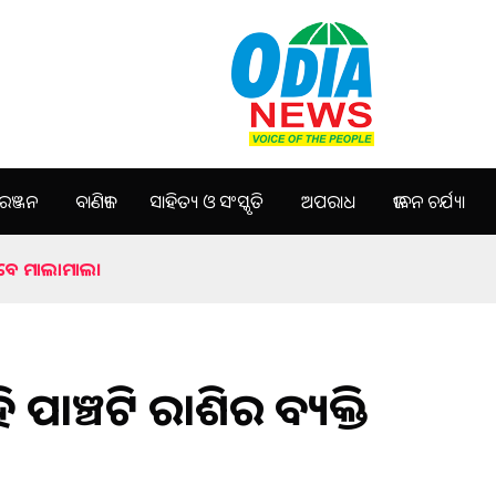
ଞ୍ଜନ
ବାଣିଜ୍ୟ
ସାହିତ୍ୟ ଓ ସଂସ୍କୃତି
ଅପରାଧ
ଜୀବନ ଚର୍ଯ୍ୟା
 ହେବେ ମାଲାମାଲ।
 ପାଞ୍ଚଟି ରାଶିର ବ୍ୟକ୍ତି