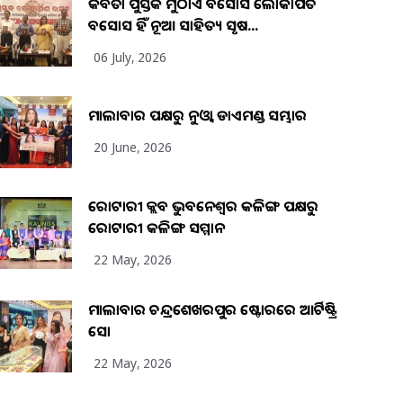
କବିତା ପୁସ୍ତକ ମୁଠାଏ ଅବସୋସ ଲୋକାର୍ପିତ
ଅବସୋସ ହିଁ ନୂଆ ସାହିତ୍ୟ ସୃଷ...
06 July, 2026
ମାଲାବାର ପକ୍ଷରୁ ନୁଓ୍ବା ଡାଏମଣ୍ଡ ସମ୍ଭାର
20 June, 2026
ରୋଟାରୀ କ୍ଲବ ଭୁବନେଶ୍ୱର କଳିଙ୍ଗ ପକ୍ଷରୁ
ରୋଟାରୀ କଳିଙ୍ଗ ସମ୍ମାନ
22 May, 2026
ମାଲାବାର ଚନ୍ଦ୍ରଶେଖରପୁର ଷ୍ଟୋରରେ ଆର୍ଟିଷ୍ଟ୍ରି
ସୋ
22 May, 2026