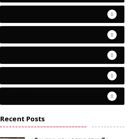
ଅପରାଧ
ଖେଳ
ଜିଲ୍ଲା
ଜୀବନ ଚର୍ଯ୍ୟା
ଦେଶ ବିଦେଶ
Recent Posts