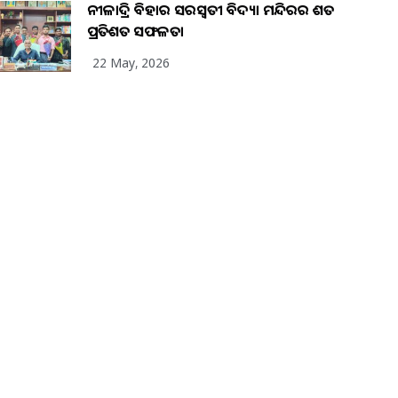
ନୀଳାଦ୍ରି ବିହାର ସରସ୍ୱତୀ ବିଦ୍ୟା ମନ୍ଦିରର ଶତ
ପ୍ରତିଶତ ସଫଳତା
22 May, 2026