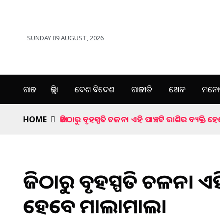
SUNDAY 09 AUGUST, 2026
ରାଜ୍ୟ
ଜିଲ୍ଲା
ଦେଶ ବିଦେଶ
ରାଜନୀତି
ଖେଳ
ମନୋର
HOME
ଆଜିଠାରୁ ବୃହସ୍ପତି ଚଳନ। ଏହି ପାଞ୍ଚଟି ରାଶିର ବ୍ୟକ୍ତି
ଆଜିଠାରୁ ବୃହସ୍ପତି ଚଳନ। ଏହି
ହେବେ ମାଲାମାଲ।