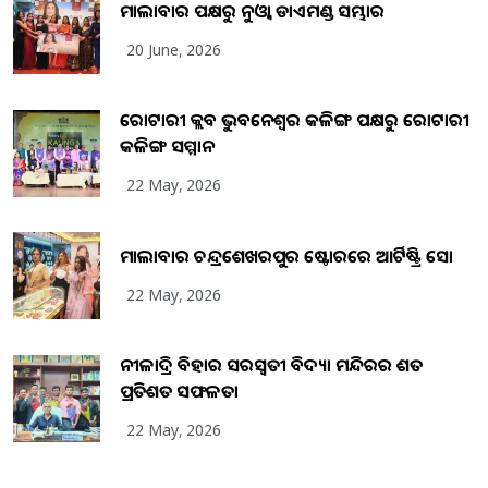
ମାଲାବାର ପକ୍ଷରୁ ନୁଓ୍ବା ଡାଏମଣ୍ଡ ସମ୍ଭାର
20 June, 2026
ରୋଟାରୀ କ୍ଲବ ଭୁବନେଶ୍ୱର କଳିଙ୍ଗ ପକ୍ଷରୁ ରୋଟାରୀ
କଳିଙ୍ଗ ସମ୍ମାନ
22 May, 2026
ମାଲାବାର ଚନ୍ଦ୍ରଶେଖରପୁର ଷ୍ଟୋରରେ ଆର୍ଟିଷ୍ଟ୍ରି ସୋ
22 May, 2026
ନୀଳାଦ୍ରି ବିହାର ସରସ୍ୱତୀ ବିଦ୍ୟା ମନ୍ଦିରର ଶତ
ପ୍ରତିଶତ ସଫଳତା
22 May, 2026