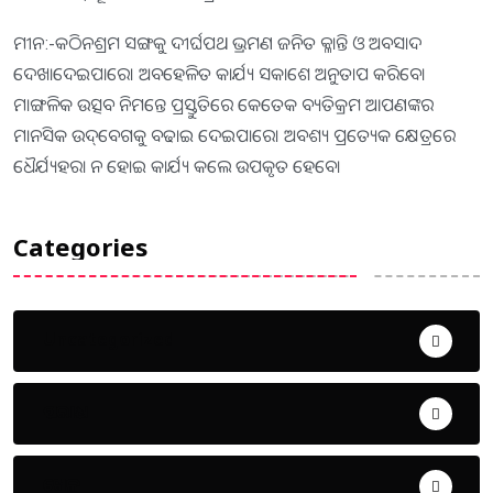
ମୀନ:-କଠିନଶ୍ରମ ସଙ୍ଗକୁ ଦୀର୍ଘପଥ ଭ୍ରମଣ ଜନିତ କ୍ଳାନ୍ତି ଓ ଅବସାଦ
ଦେଖାଦେଇପାରେ। ଅବହେଳିତ କାର୍ଯ୍ୟ ସକାଶେ ଅନୁତାପ କରିବେ।
ମାଙ୍ଗଳିକ ଉତ୍ସବ ନିମନ୍ତେ ପ୍ରସ୍ତୁତିରେ କେତେକ ବ୍ୟତିକ୍ରମ ଆପଣଙ୍କର
ମାନସିକ ଉଦ୍‌ବେଗକୁ ବଢାଇ ଦେଇପାରେ। ଅବଶ୍ୟ ପ୍ରତ୍ୟେକ କ୍ଷେତ୍ରରେ
ଧୈର୍ଯ୍ୟହରା ନ ହୋଇ କାର୍ଯ୍ୟ କଲେ ଉପକୃତ ହେବେ।
Categories
Uncategorized
ଅପରାଧ
ଖେଳ