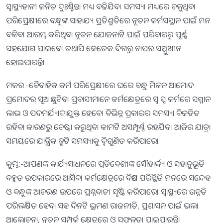
ସ୍ବାସ୍ଥ୍ୟହାନୀ ଜନିତ ଦୁଃଶ୍ଚିନ୍ତା ମଧ୍ୟ ବଢିଯିବ। ସମସ୍ୟା ମଧ୍ୟରେ ଚଳୁଥିବା
ପରିପ୍ରେକ୍ଷୀରେ ବନ୍ଧୁଙ୍କ ସାହାଯ୍ୟ ପ୍ରତିଶ୍ରୁତିରେ ନୂତନ କର୍ମସସ୍ଥାନ ପାଇଁ ମନ
ବଳିବ। ଆରମ୍ଭ କରିଥିବା ନୂତନ ଯୋଜନାଟି ପାଇଁ ପରିବାରରୁ ପୂର୍ଣ୍ଣ
ସହଯୋଗ ପାଇବେ। ତଥାପି କେତେକ ଦିଗରୁ ଚାପର ସମ୍ମୁଖୀନ
ହୋଇପାରନ୍ତି।
ମକର:-ବୈବାହିକ କର୍ମ ପରିପ୍ରେକ୍ଷୀରେ ଘରେ ବନ୍ଧୁ ମିଳନ ଆମୋଦ
ପ୍ରମୋଦର ସୁଅ ଛୁଟିବ। ପ୍ରବାସୀମାନେ କର୍ମକ୍ଷେତ୍ରରେ ସ୍ବ ସ୍ବ କର୍ମରେ ସମ୍ମାନ
ଲାଭ ଓ ପଦମର୍ଯ୍ୟାଦାଯୁକ୍ତ ହେବେ। ବିଭିନ୍ନ ପ୍ରକାରର ସମସ୍ୟା ବିଜଡିତ
ରହିବା କାରଣରୁ ଚେଷ୍ଟା କରୁଥିବା କାମଟି ଅସମ୍ପୂର୍ଣ୍ଣ ରହଯିବ। ଆଜିର ଯାତ୍ରା
ସମୟରେ ଯାନ୍ତ୍ରିକ ତ୍ରୁଟି ସମସ୍ୟାକୁ ଦ୍ୱିଗୁଣିତ କରିପାରେ।
କୁମ୍ଭ:-ଆପଣଙ୍କ କାର୍ଯ୍ୟସାଧନରେ ପ୍ରତିବେଶୀଙ୍କ ସୌହାର୍ଦ୍ଦ୍ୟ ଓ ସହାନୁଭୂତି
ବହୁତ ଉପକାରରେ ଆସିବ। କର୍ମକ୍ଷେତ୍ରରେ ବିଷମ ପରିସ୍ଥିତି ମନରେ ସନ୍ଦେହ
ଓ ବନ୍ଧୁଙ୍କ ଆଚରଣ ଉପରେ ପ୍ରଶ୍ନବାଚୀ ସୃଷ୍ଟି କରିପାରେ। ସ୍ବାସ୍ଥ୍ୟରେ ଉନ୍ନତି
ପରିଲକ୍ଷିତ ହେବା ସହ ଦିନଟି ଭ୍ରମଣ ରାଜନୀତି, ପ୍ରଶାସନ ପାଇଁ ଭଲ।
ଆଲୋଚନା, ନୂତନ ସମ୍ପର୍କ କ୍ଷେତ୍ରରେ ଓ ସଫଳତା ପାଇପାରନ୍ତି।