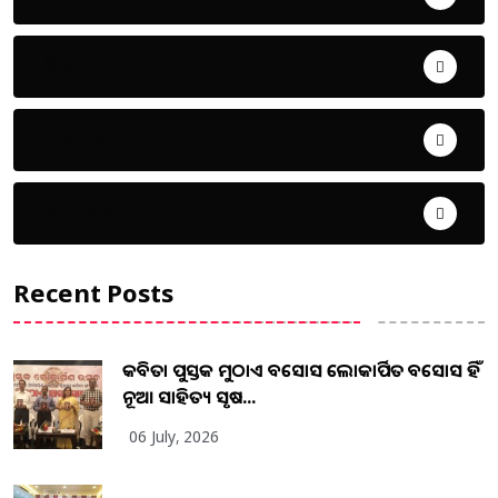
ଜିଲ୍ଲା
ଜୀବନ ଚର୍ଯ୍ୟା
ଦେଶ ବିଦେଶ
Recent Posts
କବିତା ପୁସ୍ତକ ମୁଠାଏ ଅବସୋସ ଲୋକାର୍ପିତ ଅବସୋସ ହିଁ
ନୂଆ ସାହିତ୍ୟ ସୃଷ...
06 July, 2026