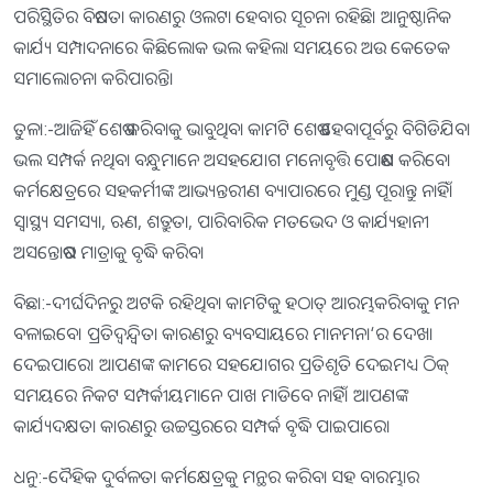
ପରିସ୍ଥିିତିର ବିଷମତା କାରଣରୁ ଓଲଟା ହେବାର ସୂଚନା ରହିଛି। ଆନୁଷ୍ଠାନିକ
କାର୍ଯ୍ୟ ସମ୍ପାଦନାରେ କିଛିଲୋକ ଭଲ କହିଲା ସମୟରେ ଅଉ କେତେକ
ସମାଲୋଚନା କରିପାରନ୍ତି।
ତୁଳା:-ଆଜିହିଁ ଶେଷ କରିବାକୁ ଭାବୁଥିବା କାମଟି ଶେଷ ହେବାପୂର୍ବରୁ ବିଗିଡିଯିବ।
ଭଲ ସମ୍ପର୍କ ନଥିବା ବନ୍ଧୁମାନେ ଅସହଯୋଗ ମନୋବୃତ୍ତି ପୋଷଣ କରିବେ।
କର୍ମକ୍ଷେତ୍ରରେ ସହକର୍ମୀଙ୍କ ଆଭ୍ୟନ୍ତରୀଣ ବ୍ୟାପାରରେ ମୁଣ୍ଡ ପୂରାନ୍ତୁ ନାହିଁ।
ସ୍ବାସ୍ଥ୍ୟ ସମସ୍ୟା, ଋଣ, ଶତ୍ରୁତା, ପାରିବାରିକ ମତଭେଦ ଓ କାର୍ଯ୍ୟହାନୀ
ଅସନ୍ତୋଷର ମାତ୍ରାକୁ ବୃଦ୍ଧି କରିବ।
ବିଛା:-ଦୀର୍ଘଦିନରୁ ଅଟକି ରହିଥିବା କାମଟିକୁ ହଠାତ୍‌ ଆରମ୍ଭକରିବାକୁ ମନ
ବଳାଇବେ। ପ୍ରତିଦ୍ୱନ୍ଦ୍ୱିତା କାରଣରୁ ବ୍ୟବସାୟରେ ମାନମନା‘ର ଦେଖା
ଦେଇପାରେ। ଆପଣଙ୍କ କାମରେ ସହଯୋଗର ପ୍ରତିଶୃତି ଦେଇମଧ୍ୟ ଠିକ୍‌
ସମୟରେ ନିକଟ ସମ୍ପର୍କୀୟମାନେ ପାଖ ମାଡିବେ ନାହିଁ। ଆପଣଙ୍କ
କାର୍ଯ୍ୟଦକ୍ଷତା କାରଣରୁ ଉଚ୍ଚସ୍ତରରେ ସମ୍ପର୍କ ବୃଦ୍ଧି ପାଇପାରେ।
ଧନୁ:-ଦୈହିକ ଦୁର୍ବଳତା କର୍ମକ୍ଷେତ୍ରକୁ ମନ୍ଥର କରିବା ସହ ବାରମ୍ଭାର