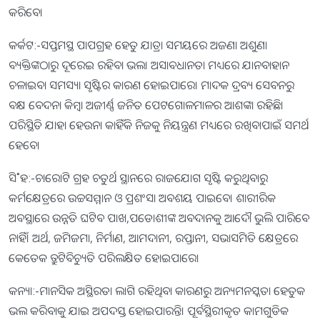
କରିବେ।
କର୍କଟ:-ସପ୍ତମସ୍ଥ ପାପଗ୍ରହ ହେତୁ ଯାତ୍ରା ସମୟରେ ଅଜଣା ଅଶୁଣା
ବ୍ୟକ୍ତିଙ୍କଠାରୁ ଦୂରେଇ ରହିବା ଭଲ। ଅସାବଧାନତା ମଧ୍ୟରେ ଯାନବାହାନ
ଚଳାଇବା ସମସ୍ୟା ସୃଷ୍ଟିର କାରଣ ହୋଇପାରେ। ମାଦକ ଦ୍ରବ୍ୟ ସେବନରୁ
ବକ୍ଷ ବେଦନା କିମ୍ବା ଅଜୀର୍ଣ୍ଣ ଜନିତ ପେଟଗୋଳମାଳର ଆଶଙ୍କା ରହିଛି।
ପରିସ୍ଥିତି ଯାହା ହେଉନା କାହିଁକି ନିଜକୁ ନିୟନ୍ତ୍ରଣ ମଧ୍ୟରେ ରଖିବାପାଇଁ ସମର୍ଥ
ହେବେ।
ସି˚ହ:-ଚାରୋଟି ଗ୍ରହ ଚତୁର୍ଥ ସ୍ଥାନରେ ରାଜଯୋଗ ସୃଷ୍ଟି କରୁଥିବାରୁ
କର୍ମକ୍ଷେତ୍ରରେ ଉଚ୍ଚସମ୍ମାନ ଓ ପ୍ରଶଂସା ଅବଶୟ ପାଇବେ। ଶାରୀରିକ
ଅବସ୍ଥାରେ ଉନ୍ନତି ଘଟିବ ପାଖ,ପଡୋଶୀଙ୍କ ଅବଦାନକୁ ଆଦୌ ଭୁଲି ପାରିବେ
ନାହିଁ। ଅର୍ଥ, ଜମିଜମା, ନିର୍ମାଣ, ଆମଦାନୀ, ରପ୍ତାନୀ, ସଭାସମିତି କ୍ଷେତ୍ରରେ
କେତେକ ତ୍ରୁଟିବିଚ୍ୟୁତି ପରିଲକ୍ଷିତ ହୋଇପାରେ।
କନ୍ୟା:-ମାନସିକ ଅସ୍ଥିରତା ଲାଗି ରହିଥିବା କାରଣରୁ ଅନ୍ୟମନସ୍କତା ହେତୁକ
ଭଲ କରିବାକୁ ଯାଇ ଅପଦସ୍ତ ହୋଇପାରନ୍ତି। ପୂର୍ବସ୍ଥିରୀକୃତ କାମଗୁଡିକ