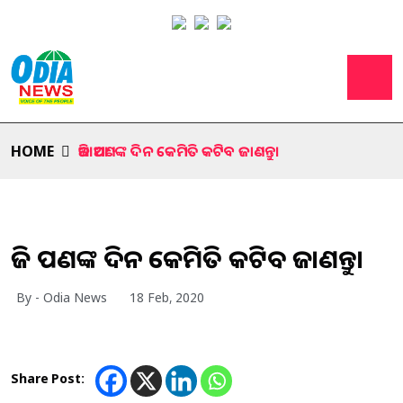
HOME
ଆଜି ଆପଣଙ୍କ ଦିନ କେମିତି କଟିବ ଜାଣନ୍ତୁ।
ଆଜି ଆପଣଙ୍କ ଦିନ କେମିତି କଟିବ ଜାଣନ୍ତୁ।
By - Odia News
18 Feb, 2020
Share Post: