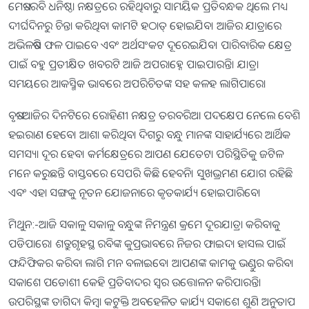
ମେଷ:-ରବି ଧନିଷ୍ଠା ନକ୍ଷତ୍ରରେ ରହିଥିବାରୁ ସାମୟିକ ପ୍ରତିବନ୍ଧକ ଥିଲେ ମଧ୍ୟ
ଦୀର୍ଘଦିନରୁ ଚିନ୍ତା କରିଥିବା କାମଟି ହଠାତ୍‌ ହୋଇଯିବ। ଆଜିର ଯାତ୍ରାରେ
ଅଭିଳଷିତ ଫଳ ପାଇବେ ଏବଂ ଅର୍ଥସଂକଟ ଦୂରେଇଯିବ। ପାରିବାରିକ କ୍ଷେତ୍ର
ପାଇଁ ବହୁ ପ୍ରତୀକ୍ଷିତ ଖବରଟି ଆଜି ଅପରାହ୍ନେ ପାଇପାରନ୍ତି। ଯାତ୍ରା
ସମୟରେ ଆକସ୍ମିକ ଭାବରେ ଅପରିଚିତଙ୍କ ସହ କଳହ ଲାଗିପାରେ।
ବୃଷ:-ଆଜିର ଦିନଟିରେ ରୋହିଣୀ ନକ୍ଷତ୍ର ତରବରିଆ ପଦକ୍ଷେପ ନେଲେ ବେଶି
ହଇରାଣ ହେବେ। ଆଶା କରିଥିବା ଦିଗରୁ ବନ୍ଧୁ ମାନଙ୍କ ସାହାର୍ଯ୍ୟରେ ଆର୍ଥିକ
ସମସ୍ୟା ଦୂର ହେବ। କର୍ମକ୍ଷେତ୍ରରେ ଆପଣ ଯେତେଟା ପରିସ୍ଥିତିକୁ ଜଟିଳ
ମନେ କରୁଛନ୍ତି ବାସ୍ତବରେ ସେପରି କିଛି ହେବନି। ସୁଖଭ୍ରମଣ ଯୋଗ ରହିଛି
ଏବଂ ଏହା ସଙ୍ଗକୁ ନୂତନ ଯୋଜନାରେ କୃତକାର୍ଯ୍ୟ ହୋଇପାରିବେ।
ମିଥୁନ:-ଆଜି ସକାଳୁ ସକାଳୁ ବନ୍ଧୁଙ୍କ ନିମନ୍ତ୍ରଣ କ୍ରମେ ଦୂରଯାତ୍ରା କରିବାକୁ
ପଡିପାରେ। ଶତ୍ରୁଗୃହସ୍ଥ ରବିଙ୍କ କୁପ୍ରଭାବରେ ନିଜର ଫାଇଦା ହାସଲ ପାଇଁ
ଫନ୍ଦିଫିକର କରିବା ଲାଗି ମନ ବଳାଇବେ। ଆପଣଙ୍କ କାମକୁ ଭଣ୍ଡୁର କରିବା
ସକାଶେ ପଡୋଶୀ କେହି ପ୍ରତିବାଦର ସ୍ବର ଉତ୍ତୋଳନ କରିପାରନ୍ତି।
ଉପରିସ୍ଥଙ୍କ ତାଗିଦା କିମ୍ବା କଟୁକ୍ତି ଅବହେଳିତ କାର୍ଯ୍ୟ ସକାଶେ ଶୁଣି ଅନୁତାପ