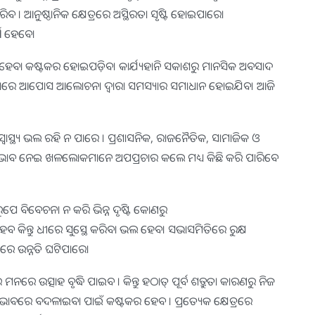
। ଆନୁଷ୍ଠାନିକ କ୍ଷେତ୍ରରେ ଅସ୍ଥିରତା ସୃଷ୍ଟି ହୋଇପାରେ।
୍ଥ ହେବେ।
ସମୟରେ ହେବା କଷ୍ଟକର ହୋଇପଡ଼ିବ। କାର୍ଯ୍ୟହାନି ସକାଶରୁ ମାନସିକ ଅବସାଦ
ମାରେ ଆପୋସ ଆଲୋଚନା ଦ୍ୱାରା ସମସ୍ୟାର ସମାଧାନ ହୋଇଯିବ। ଆଜି
କ ସ୍ବାସ୍ଥ୍ୟ ଭଲ ରହି ନ ପାରେ । ପ୍ରଶାସନିକ, ରାଜନୈତିକ, ସାମାଜିକ ଓ
ମନୋଭାବ ନେଇ ଖଳଲୋକମାନେ ଅପପ୍ରଚାର କଲେ ମଧ୍ୟ କିଛି କରି ପାରିବେ
ୂପେ ବିବେଚନା ନ କରି ଭିନ୍ନ ଦୃଷ୍ଟି କୋଣରୁ
େବ କିନ୍ତୁ ଧୀରେ ସୁସ୍ଥେ କରିବା ଭଲ ହେବ। ସଭାସମିତିରେ ରୁକ୍ଷ
ୟରେ ଉନ୍ନତି ଘଟିପାରେ।
ରେ ଉତ୍ସାହ ବୃଦ୍ଧି ପାଇବ । କିନ୍ତୁ ହଠାତ୍‌ ପୂର୍ବ ଶତ୍ରୁତା କାରଣରୁ ନିଜ
କ୍‌ ଭାବରେ ବଦଳାଇବା ପାଇଁ କଷ୍ଟକର ହେବ । ପ୍ରତ୍ୟେକ କ୍ଷେତ୍ରରେ