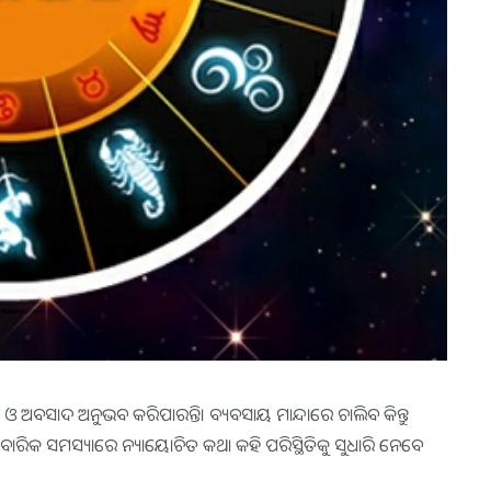
ନ୍ତି ଓ ଅବସାଦ ଅନୁଭବ କରିପାରନ୍ତି। ବ୍ୟବସାୟ ମାନ୍ଦାରେ ଚାଲିବ କିନ୍ତୁ
ବାରିକ ସମସ୍ୟାରେ ନ୍ୟାୟୋଚିତ କଥା କହି ପରିସ୍ଥିତିକୁ ସୁଧାରି ନେବେ