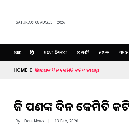
SATURDAY 08 AUGUST, 2026
ରାଜ୍ୟ
ଜିଲ୍ଲା
ଦେଶ ବିଦେଶ
ରାଜନୀତି
ଖେଳ
ମନୋର
HOME
ଆଜି ଆପଣଙ୍କ ଦିନ କେମିତି କଟିବ ଜାଣନ୍ତୁ।
ଆଜି ଆପଣଙ୍କ ଦିନ କେମିତି କଟି
By - Odia News
13 Feb, 2020