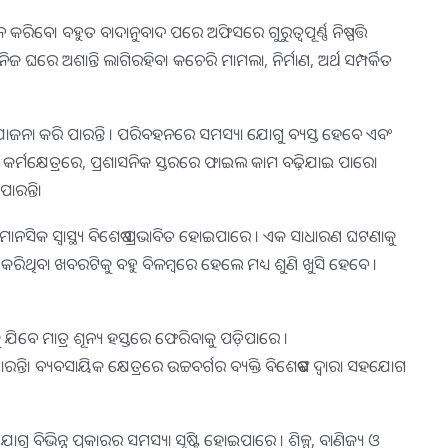
ଧନ କରିବେ। ବହୁତ ବାଦାନୁବାଦ ପରେ ଅଫିସରେ ଗୁରୁତ୍ୱପୂର୍ଣ୍ଣ ନିଷ୍ପତ୍ତି
ରେ ଅଶାନ୍ତି ଲାଗିରହିବ। କଚେରି ମାମଲା, ନିର୍ମାଣ, ଅର୍ଥ ସମ୍ପର୍କିତ
ର ଯୋଜନା କରି ପାରନ୍ତି । ପରିବହନରେ ସମସ୍ୟା ଯୋଗୁ ବ୍ୟସ୍ତ ହେବେ ଏବଂ
ର୍ମକ୍ଷେତ୍ରରେ, ପ୍ରଶାସନିକ ସ୍ତରରେ ଫାଇଲ କାମ ବଢ଼ିଯାଇ ପାରେ।
ାରନ୍ତି।
୍ଷା ମାନସିକ ସ୍ବାସ୍ଥ୍ୟ ବିଶେଷ ପ୍ରଭାବିତ ହୋଇପାରେ । ଏକ ସାଧାରଣ ଘଟଣାକୁ
୍ଷା କରିଥିବା ଖବରଟିକୁ ବହୁ ବିଳମ୍ବରେ ହେଲେ ମଧ୍ୟ ଶୁଣି ଖୁସି ହେବେ ।
ଟକୁ ଯିବେ ମାତ୍ର ଶୂନ୍ୟ ହସ୍ତରେ ଫେରିବାକୁ ପଡ଼ିପାରେ ।
ତି। ବ୍ୟବସାୟିକ କ୍ଷେତ୍ରରେ ଉଚ୍ଚବର୍ଗର ବ୍ୟକ୍ତି ବିଶେଷଙ୍କ ଦ୍ୱାରା ସହଯୋଗ
ଗୁ ବିଭିନ୍ନ ପ୍ରକାରର ସମସ୍ୟା ସୃଷ୍ଟି ହୋଇପାରେ । ଶିଳ୍ପ, ବାଣିଜ୍ୟ ଓ