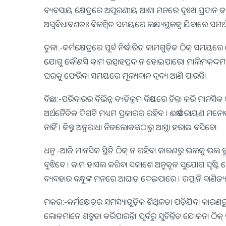
ବ୍ୟବସାୟ କ୍ଷେତ୍ରରେ ଅପୂରଣୀୟ ଆଶା ମନରେ ଦୁଃଖ ପ୍ରଦାନ କରିବ 
ଅସୁବିଧାବଶତଃ ବିଳମ୍ବିତ ସମୟରେ ଲକ୍ଷ୍ୟସ୍ଥଳକୁ ଯିବାରେ ସମର
ତୁଳା:-କର୍ମକ୍ଷେତ୍ରରେ ପୂର୍ବ ନିର୍ଦ୍ଧାରିତ କାମଗୁଡ଼ିକ ଠିକ୍‌ 
ଯୋଗୁ କୌଣସି କାମ ଉତ୍ସାହପ୍ରଦ ନ ହୋଇପାରେ। ମାଲିମକଦ୍ଦ
ଘରକୁ ଫେରିବା ସମୟରେ ମୂଲ୍ୟବାନ ଦ୍ରବ୍ୟ ଆଣି ପାରନ୍ତି।
ବିଛା:-ପରିବାରର ବିଭିନ୍ନ ବ୍ୟତିକ୍ରମ ବିଷୟରେ ଚିନ୍ତା କରି ମାନସି
ଅର୍ଥନୈତିକ ଦିଗଟି ମଧ୍ୟମ ପ୍ରକାରର ରହିବ । ଈର୍ଷାପରାୟଣ 
ନାହିଁ । କିନ୍ତୁ ଅନୁରାଧା ନିଜଲୋକଙ୍କଠାରୁ ଆସ୍ଥା ହରାଇ ବସିବେ।
ଧନୁ:-ଆଜି ମାନସିକ ସ୍ଥିତି ଠିକ୍‌ ନ ରହିବା କାରଣରୁ ଭଲକୁ ଭଲ ର
ବୁଝିବେ । କାମ ହାସଲ କରିବା ସକାଶେ ଅନୁକୂଳ ସୁ୍‌ଯୋଗ ସୃଷ୍ଟି ହ
ବ୍ୟବହାର ବନ୍ଧୁଙ୍କ ମନରେ ଆଘାତ ଦେଇପାରେ । ରପ୍ତାନି ବାଣିଜ୍
ମକର:-କର୍ମକ୍ଷେତ୍ରର ସମସ୍ୟାଗୁଡ଼ିକ ଶିଥିଳତା ପଡ଼ିଯିବା କାରଣରୁ ମନ
ଲୋକମାନେ ଶତ୍ରୁତା କରିପାରନ୍ତି। ପୂର୍ବରୁ ସୁଚିନ୍ତିତ ଯୋଜନା ଠି