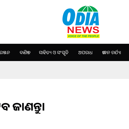
ଞ୍ଜନ
ବାଣିଜ୍ୟ
ସାହିତ୍ୟ ଓ ସଂସ୍କୃତି
ଅପରାଧ
ଜୀବନ ଚର୍ଯ୍ୟା
ବ ଜାଣନ୍ତୁ।