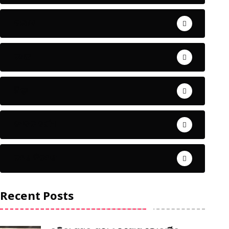
ଅପରାଧ
ଖେଳ
ଜିଲ୍ଲା
ଜୀବନ ଚର୍ଯ୍ୟା
ଦେଶ ବିଦେଶ
Recent Posts