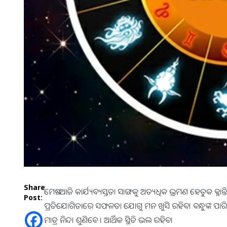
Share
ମେଷ:-ଆଜି କାର୍ଯ୍ୟବ୍ୟସ୍ତତା ସାଙ୍ଗକୁ ଅତ୍ୟଧିକ ଭ୍ରମଣ ହେତୁକ କ୍ଳା
Post:
ପ୍ରତିଯୋଗିତାରେ ସଫଳତା ଯୋଗୁ ମନ ଖୁସି ରହିବ। ବନ୍ଧୁଙ୍କ ପାରି
ମାତ୍ର ନିନ୍ଦା ଶୁଣିବେ । ଆର୍ଥିକ ସ୍ଥିତି ଭଲ ରହିବ।