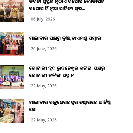
କବିତା ପୁସ୍ତକ ମୁଠାଏ ଅବସୋସ ଲୋକାର୍ପିତ
ଅବସୋସ ହିଁ ନୂଆ ସାହିତ୍ୟ ସୃଷ...
06 July, 2026
ମାଲାବାର ପକ୍ଷରୁ ନୁଓ୍ବା ଡାଏମଣ୍ଡ ସମ୍ଭାର
20 June, 2026
ରୋଟାରୀ କ୍ଲବ ଭୁବନେଶ୍ୱର କଳିଙ୍ଗ ପକ୍ଷରୁ
ରୋଟାରୀ କଳିଙ୍ଗ ସମ୍ମାନ
22 May, 2026
ମାଲାବାର ଚନ୍ଦ୍ରଶେଖରପୁର ଷ୍ଟୋରରେ ଆର୍ଟିଷ୍ଟ୍ରି
ସୋ
22 May, 2026