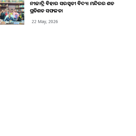
ନୀଳାଦ୍ରି ବିହାର ସରସ୍ୱତୀ ବିଦ୍ୟା ମନ୍ଦିରର ଶତ
ପ୍ରତିଶତ ସଫଳତା
22 May, 2026