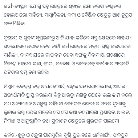
କାର୍ଯ୍ୟବ୍ୟସ୍ତତା ଯୋଗୁ ସବୁ କ୍ଷେତ୍ରରେ ଶୃଙ୍ଖଳା ରକ୍ଷା କରିବା କଷ୍ଟକର
ହୋଇପାରେ। ସାହିତ୍ୟ, ସାମ୍ବାଦିକତା, କଳା ଓ ବୈଷୟିକ କ୍ଷେତ୍ରରୁ ଆଶାନୁରୂପ
ଫଳ ମିଳିବ।
ବୃଷ:-ଚନ୍ଦ୍ର ଓ ଶୁକ୍ରଙ୍କ ସୁପ୍ରଭାବରୁ ଆଜି ଯାହା କରିବେ ସବୁ କ୍ଷେତ୍ରରେ ସାହାଯ୍ୟ
ସହଯୋଗର ଅଭାବ ରହିବ ନାହିଁ। କର୍ମ କ୍ଷେତ୍ରରେ ମିତ୍ରତା ସୃଷ୍ଟି କରିପାରନ୍ତି।
ବାଣିଜ୍ୟ, ବ୍ୟବସାୟରେ ଲାଭବାନ ହେବା ସଙ୍ଗକୁ ବିବାଦୀୟ ଘଟଣାରେ
ବିଜୟୀ ହେବେ। କଳା, କ୍ରୀଡା, ଗବେଷଣା ଓ ରଚନାମତ୍କ କାର୍ଯ୍ୟରେ ଅଗ୍ରଗତି
ଘଟିବାର ସମ୍ଭାବନା ରହିଛି।
ମିଥୁନ:-କେନ୍ଦ୍ରସ୍ଥ ଚନ୍ଦ୍ର ଆପଣଙ୍କ ଅର୍ଥ, ବନ୍ଧୁଙ୍କ ସହ ଯୋଗାଯୋଗ, ଆଦର
ଅଭ୍ୟର୍ଥନାଦି ପ୍ରାପ୍ତ କରାଇବ। କିନ୍ତୁ ଆରଦ୍ରା ନକ୍ଷତ୍ର ଯେତେ ଭଲ କାମ କଲେ
ମଧ୍ୟ ଅନ୍ୟମାନେ ଅସନ୍ତୁଷ୍ଟ ରହିବେ। କେତେକ କ୍ଷେତ୍ରରେ ମନର ଦୁଃଖକୁ
ଲୁଚାଇ ରଖି ଉପର ମନରେ ହସି ହସି କଥା କହିପାରନ୍ତି। ପ୍ରଶାସନ, ଆଇନ,
ନିର୍ମାଣ ଓ ଆନୁଷ୍ଠାନିକ ତଥା ପ୍ରକାଶନ କ୍ଷେତ୍ରରେ ଶୁଭଫଳ ପାଇବେ।
କର୍କଟ:-ଶୁକ୍ର ଓ ଚନ୍ଦ୍ରଙ୍କ ପାରସ୍ପରିକ ଦୃଷ୍ଟି ପ୍ରଭାବରେ ଧର୍ମକାର୍ଯ୍ୟ, ଫଳପ୍ରଦ