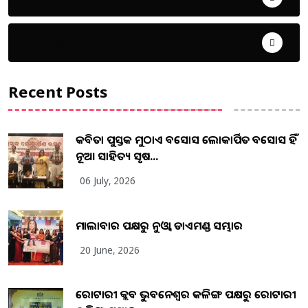
ଦେଶ ବିଦେଶ
Recent Posts
କବିତା ପୁସ୍ତକ ମୁଠାଏ ଅବସୋସ ଲୋକାର୍ପିତ ଅବସୋସ ହିଁ
ନୂଆ ସାହିତ୍ୟ ସୃଷ...
06 July, 2026
ମାଲାବାର ପକ୍ଷରୁ ନୁଓ୍ବା ଡାଏମଣ୍ଡ ସମ୍ଭାର
20 June, 2026
ରୋଟାରୀ କ୍ଲବ ଭୁବନେଶ୍ୱର କଳିଙ୍ଗ ପକ୍ଷରୁ ରୋଟାରୀ