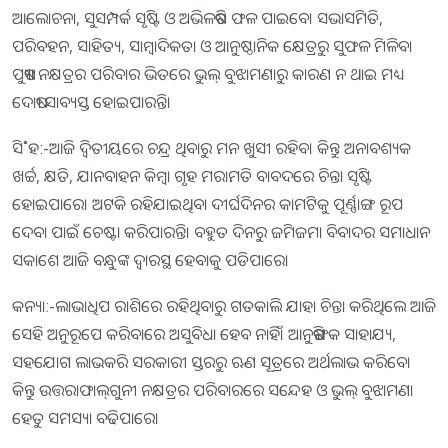
ଆଲୋଚନା, ସୁସମ୍ପର୍କ ସୃଷ୍ଟି ଓ ଅଭିଳଷିତ ଫଳ ପାଇବେ। ସଭାସମିତି,
ପରିବହନ, ସାହିତ୍ୟ, ସାମ୍ବାଦିକତା ଓ ଆନୁଷ୍ଠାନିକ କ୍ଷେତ୍ରରୁ ସୁଫଳ ମିଳିବ।
ପୁଷ୍ୟା ନକ୍ଷତ୍ରର ପରିବାର ଭିତରେ ଭୁଲ୍‌ ବୁଝାମଣାରୁ କାରଣ ନ ଥାଇ ମଧ୍ୟ
ଦୋଷୀ ସାବ୍ୟସ୍ତ ହୋଇପାରନ୍ତି।
ସି˚ହ:-ଆଜି ଦ୍ୱିତୀୟରେ ଚନ୍ଦ୍ର ଥିବାରୁ ମନ ଖୁସୀ ରହିବ। କିନ୍ତୁ ଅନାବଶ୍ୟକ
ଖର୍ଚ୍ଚ, କ୍ଷତି, ଯାନବାହନ କିମ୍ବା ଗୃହ ମରାମତି ବାବଦରେ ଚିନ୍ତା ସୃଷ୍ଟି
ହୋଇପାରେ। ଅଟକି ରହିଯାଇଥିବା ଦୀର୍ଘଦିନର କାମଟିକୁ ପୂର୍ଣ୍ଣାଙ୍ଗ ରୂପ
ଦେବା ପାଇଁ ଚେଷ୍ଟା କରିପାରନ୍ତି। ବହୁତ ଦିନରୁ ଜମିଜମା ବିବାଦର ସମାଧାନ
ସକାଶେ ଆଜି ବନ୍ଧୁଙ୍କ ଦ୍ୱାରସ୍ଥ ହେବାକୁ ପଡିପାରେ।
କନ୍ୟା:-ଲାଭାଧିପ ରାଶିରେ ରହିଥିବାରୁ ଗତକାଲି ଯାହା ଚିନ୍ତା କରିଥିଲେ ଆଜି
ସେହି ଅନୁରୂପେ କରିବାରେ ଅସୁବିଧା ହେବ ନାହିଁ। ଆନୁଷଙ୍ଗିକ ସାହାଯ୍ୟ,
ସହଯୋଗ ଲାଭକରି ସରକାରୀ ସ୍ତରରୁ ଋଣ ସୂତ୍ରରେ ଅର୍ଥଲାଭ କରିବେ।
କିନ୍ତୁ ଉତ୍ତରାଫାଲ୍‌ଗୁନୀ ନକ୍ଷତ୍ରର ପରିବାରରେ ସନ୍ଦେହ ଓ ଭୁଲ୍‌ ବୁଝାମଣା
ହେତୁ ସମସ୍ୟା ବଢିପାରେ।