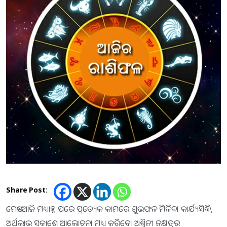
Share Post:
ମେଷ:-ଆଜି ମଧ୍ୟାହ୍ନ ପରେ ପ୍ରତ୍ୟେକ କାମରେ ଶୁଭଫଳ ମିଳିବ। କାର୍ଯ୍ୟସିଦ୍ଧି,
ଅର୍ଥଲାଭ ସକାଶେ ଆଲୋଚନା ମଧ୍ୟ କରିବେ। ଅଶ୍ୱିନୀ ନକ୍ଷତ୍ରର