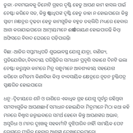
ତୁଳା:-ନବମଭାବକୁ ତିନୋଟି ଗ୍ରହର ଦୃଷ୍ଟି ହେତୁ ଆପଣ କାମ ହାସଲ ପାଇଁ
ଚେଷ୍ଟା କରିବେ ସତ, କିନ୍ତୁ ଷଷ୍ଠାଧିପଙ୍କ ଦୃଷ୍ଟି ହେତୁ ତାହା ନ ହୋଇପାରେ। କିନ୍ତୁ
ସ୍ବାତୀ ନକ୍ଷତ୍ରର ଦୃଢତା ହେତୁ କାମଗୁଡିକ ବହୁତ ତକ୍‌ଲିପି ମଧ୍ୟରେ ହେବାର
ଆଶା କରାଯାଇପାରେ। ଆତ୍ମୀୟମାନେ ଈର୍ଷାପରାୟଣ ହୋଇପାରନ୍ତି କିମ୍ବା
ଅଫିସରେ ବିବାଦ ଘେରରେ ପଡ଼ିପାରନ୍ତି।
ବିଛା:-ଆଜିର ସପ୍ତମାଧିପତି ଶୁଭଭାବସ୍ଥ ଯୋଗୁ ଯାତ୍ରା, ବାଣିଜ୍ୟ,
ପ୍ରତିଯୋଗିତା,ବିବାଦୀୟ ପରିସ୍ଥିତିର ସମାଧାନ ପ୍ରବୃତ୍ତି ସକାଶେ ଦିନଟି ଭଲ।
ଚେଷ୍ଟା କରୁଥିବା କାମରେ ମିତ୍ର ବନ୍ଧୁମାନେ ଆବଶ୍ୟକୀୟ ସହଯୋଗ
କରିବେ। ଜମିଜମା କିଣାବିକା କିମ୍ବା ବ୍ୟବସାୟିକ କ୍ଷେତ୍ରରେ ନୂତନ ଚୁକ୍ତିପତ୍ର
ସ୍ବାକ୍ଷରିତ ହୋଇପାରେ।
ଧନୁ:-ଦ୍ୱିତୀୟରେ ଶନି ଓ ରାଶିରେ ଏକାଧିକ ଗ୍ରହ ଯୋଗୁ ପୂର୍ବରୁ ରହିଥିବା
ସମସ୍ୟାଗୁଡିକ ଆପଣାଛାଏଁ ସମାଧାନ ହୋଇଯିବ। ମିତ୍ରମାନେ ମିଠା କଥା କହି
ମନରେ ବିଶ୍ୱାସ ଜନ୍ମାଇବାରେ ସମର୍ଥ ହେବେ। କିନ୍ତୁ ଆପଣଙ୍କର ଅଭାବ,
ଅସୁବିଧା ଓ ମନର ଦୁଃଖକୁ ସହକର୍ମୀଟି ବୁଝିପାରିବ ନାହିଁ। ସାମୟିକ ପେଟ
ରୋଗରେ ପୀଡିତ ହେବାର ଆଶଙ୍କା ଦେଖାଦେଇପାରେ।