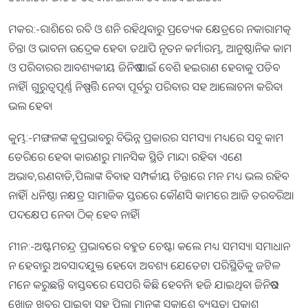
ମକର:-ରାଶିରେ ରବି ଓ ଶନି ରହିଥିବାରୁ ପ୍ରତ୍ୟେକ କ୍ଷେତ୍ରରେ ନକାରାମତ୍କ
ଚିନ୍ତା ଓ ଭାବନା ଉଦ୍ରେକ ହେବ। ତଥାପି ନୂତନ କର୍ମାରମ୍ଭ, ଆନୁଷ୍ଠାନିକ କାମ
ଓ ପରିବାରର ଆବଶ୍ୟକୀୟ ଜିନିଷ ପାଇଁ ବେଶି ହଇରାଣ ହେବାକୁ ପଡିବ
ନାହିଁ। ଗୁରୁତ୍ୱପୂର୍ଣ୍ଣ ନିଷ୍ପତ୍ତିି ନେବା ପୂର୍ବରୁ ପରିବାର ସହ ଆଲୋଚନା କରିବା
ଭଲ ହେବ।
କୁମ୍ଭ:-ମଙ୍ଗଳଙ୍କ କୁପ୍ରଭାବରୁ ବିଭିନ୍ନ ପ୍ରକାରର ସମସ୍ୟା ମଧ୍ୟରେ ସବୁ କାମ
ଡେରିରେ ହେବା କାରଣରୁ ମାନସିକ ସ୍ଥିତି ମାନ୍ଦା ରହିବ। ଏଣେ
ଅଭାବ,ଋଣବାଡି,ପିଲାଙ୍କ ବିବାହ ସମ୍ପର୍କୀୟ ଚିନ୍ତାରେ ମନ ମଧ୍ୟ ଭଲ ରହିବ
ନାହିଁ। ଧନିଷ୍ଠା ନକ୍ଷତ୍ର ସାମାଜିକ ସ୍ତରରେ କୌଣସି କାମରେ ଆଜି ତରବରିଆ
ପଦକ୍ଷେପ ନେବା ଠିକ୍‌ ହେବ ନାହିଁ।
ମୀନ:-ଅଷ୍ଟମଚନ୍ଦ୍ର ପ୍ରଭାବରେ ବହୁତ ଚେଷ୍ଟା କଲେ ମଧ୍ୟ ସମସ୍ୟା ସମାଧାନ
ନ ହେବାରୁ ଅବସାଦଯୁକ୍ତ ହେବେ। ଅବଶ୍ୟ ଯେତେଟା ପରିସ୍ଥିତିକୁ ଜଟିଳ
ମନେ କରୁଛନ୍ତି ବାସ୍ତବରେ ସେପରି କିଛି ହେବନି। ହଜି ଯାଇଥିବା ଜିନିଷର
ଖୋଜ ଖବର ପାଇବା ସହ ପିଲା ମାନଙ୍କ ସକାଶେ ବ୍ୟସ୍ତତା ପ୍ରକାଶ