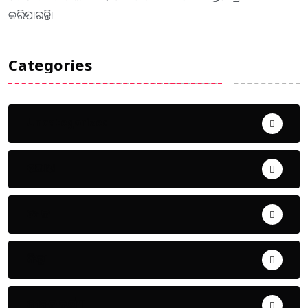
କରିପାରନ୍ତି।
Categories
Uncategorized
ଅପରାଧ
ଖେଳ
ଜିଲ୍ଲା
ଜୀବନ ଚର୍ଯ୍ୟା