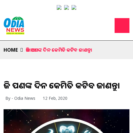
HOME
ଆଜି ଆପଣଙ୍କ ଦିନ କେମିତି କଟିବ ଜାଣନ୍ତୁ।
ଆଜି ଆପଣଙ୍କ ଦିନ କେମିତି କଟିବ ଜାଣନ୍ତୁ।
By - Odia News
12 Feb, 2020