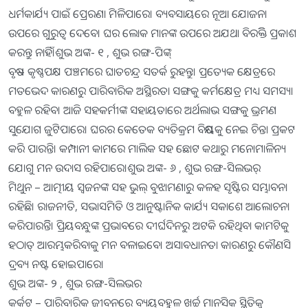
ଧର୍ମକାର୍ଯ୍ୟ ପାଇଁ ପ୍ରେରଣା ମିଳିପାରେ। ବ୍ୟବସାୟରେ ନୂଆ ଯୋଜନା
ଉପରେ ଗୁରୁତ୍ୱ ଦେବେ। ଘର ଲୋକ ମାନଙ୍କ ଉପରେ ଅଯଥା ବିରକ୍ତିି ପ୍ରକାଶ
କରନ୍ତୁ ନାହିଁ।ଶୁଭ ଅଙ୍କ- ୧ , ଶୁଭ ରଙ୍ଗ-ପିଙ୍କ୍
ବୃଷ – କୃଷ୍ଣପକ୍ଷ ପଞ୍ଚମରେ ଘାତଚନ୍ଦ୍ର ସତର୍କ ରୁହନ୍ତୁ। ପ୍ରତ୍ୟେକ କ୍ଷେତ୍ରରେ
ମତଭେଦ କାରଣରୁ ପାରିବାରିକ ଅସ୍ଥିରତା ସଙ୍ଗକୁ କର୍ମକ୍ଷେତ୍ର ମଧ୍ୟ ସମସ୍ୟା
ବହୁଳ ରହିବ। ଆଜି ସହକର୍ମୀଙ୍କ ସହାୟତାରେ ଅର୍ଥଲାଭ ସଙ୍ଗକୁ ଭ୍ରମଣ
ସୁଯୋଗ ଜୁଟିପାରେ। ଘରର କେତେକ ବ୍ୟତିକ୍ରମ ବିଷୟକୁ ନେଇ ଚିନ୍ତା ପ୍ରକଟ
କରି ପାରନ୍ତି। କମ୍ପାନୀ କାମରେ ମାଲିକ ସହ ଛୋଟ କଥାରୁ ମନୋମାଳିନ୍ୟ
ଯୋଗୁ ମନ ଉଦାସ ରହିପାରେ।ଶୁଭ ଅଙ୍କ- ୬ , ଶୁଭ ରଙ୍ଗ-ସିଲଭର୍
ମିଥୁନ – ଆତ୍ମୀୟ ସ୍ବଜନଙ୍କ ସହ ଭୁଲ୍‌ ବୁଝାମଣାରୁ କଳହ ସୃଷ୍ଟିର ସମ୍ଭାବନା
ରହିଛି। ରାଜନୀତି, ସଭାସମିତି ଓ ଆନୁଷ୍ଟାନିକ କାର୍ଯ୍ୟ ସକାଶେ ଆଲୋଚନା
କରିପାରନ୍ତିି। ପ୍ରିୟବନ୍ଧୁଙ୍କ ପ୍ରଭାବରେ ଦୀର୍ଘଦିନରୁ ଅଟକି ରହିଥିବା କାମଟିକୁ
ହଠାତ୍‌ ଆରମ୍ଭକରିବାକୁ ମନ ବଳାଇବେ। ଅସାବଧାନତା କାରଣରୁ କୌଣସି
ଦ୍ରବ୍ୟ ନଷ୍ଟ ହୋଇପାରେ।
ଶୁଭ ଅଙ୍କ- ୨ , ଶୁଭ ରଙ୍ଗ-ସିଲଭର
କର୍କଟ – ପାରିବାରିକ ଜୀବନରେ ବ୍ୟୟବହୁଳ ଖର୍ଚ୍ଚ ମାନସିକ ସ୍ଥିତିକୁ