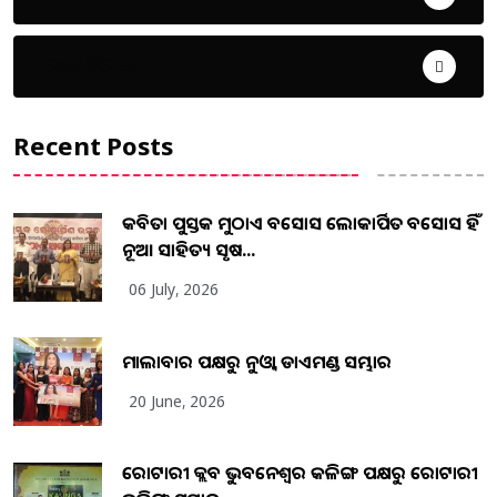
ଦେଶ ବିଦେଶ
Recent Posts
କବିତା ପୁସ୍ତକ ମୁଠାଏ ଅବସୋସ ଲୋକାର୍ପିତ ଅବସୋସ ହିଁ
ନୂଆ ସାହିତ୍ୟ ସୃଷ...
06 July, 2026
ମାଲାବାର ପକ୍ଷରୁ ନୁଓ୍ବା ଡାଏମଣ୍ଡ ସମ୍ଭାର
20 June, 2026
ରୋଟାରୀ କ୍ଲବ ଭୁବନେଶ୍ୱର କଳିଙ୍ଗ ପକ୍ଷରୁ ରୋଟାରୀ