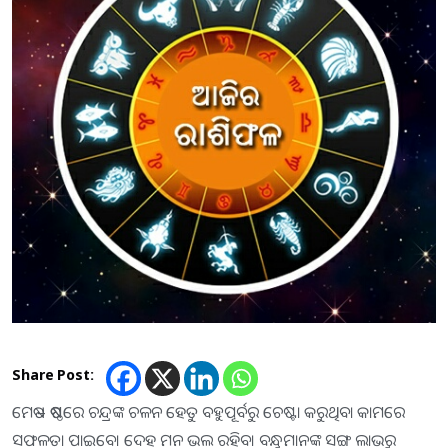
Share Post:
ମେଷ – ଷଷ୍ଠରେ ଚନ୍ଦ୍ରଙ୍କ ଚଳନ ହେତୁ ବହୁପୂର୍ବରୁ ଚେଷ୍ଟା କରୁଥିବା କାମରେ
ସଫଳତା ପାଇବେ। ଦେହ ମନ ଭଲ ରହିବ। ବନ୍ଧୁମାନଙ୍କ ସଙ୍ଗ ଲାଭରୁ