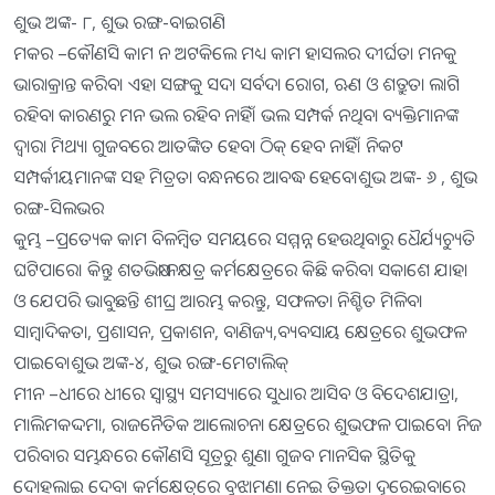
ଶୁଭ ଅଙ୍କ- ୮, ଶୁଭ ରଙ୍ଗ-ବାଇଗଣି
ମକର –କୌଣସି କାମ ନ ଅଟକିଲେ ମଧ୍ୟ କାମ ହାସଲର ଦୀର୍ଘତା ମନକୁ
ଭାରାକ୍ରାନ୍ତ କରିବ। ଏହା ସଙ୍ଗକୁ ସଦା ସର୍ବଦା ରୋଗ, ଋଣ ଓ ଶତ୍ରୁତା ଲାଗି
ରହିବା କାରଣରୁ ମନ ଭଲ ରହିବ ନାହିଁ। ଭଲ ସମ୍ପର୍କ ନଥିବା ବ୍ୟକ୍ତିମାନଙ୍କ
ଦ୍ୱାରା ମିଥ୍ୟା ଗୁଜବରେ ଆତଙ୍କିତ ହେବା ଠିକ୍‌ ହେବ ନାହିଁ। ନିକଟ
ସମ୍ପର୍କୀୟମାନଙ୍କ ସହ ମିତ୍ରତା ବନ୍ଧନରେ ଆବଦ୍ଧ ହେବେ।ଶୁଭ ଅଙ୍କ- ୬ , ଶୁଭ
ରଙ୍ଗ-ସିଲଭର
କୁମ୍ଭ –ପ୍ରତ୍ୟେକ କାମ ବିଳମ୍ବିତ ସମୟରେ ସମ୍ମନ୍ନ ହେଉଥିବାରୁ ଧୈର୍ଯ୍ୟଚ୍ୟୁତି
ଘଟିପାରେ। କିନ୍ତୁ ଶତଭିଷା ନକ୍ଷତ୍ର କର୍ମକ୍ଷେତ୍ରରେ କିଛି କରିବା ସକାଶେ ଯାହା
ଓ ଯେପରି ଭାବୁଛନ୍ତି ଶୀଘ୍ର ଆରମ୍ଭ କରନ୍ତୁ, ସଫଳତା ନିଶ୍ଚିତ ମିଳିବ।
ସାମ୍ବାଦିକତା, ପ୍ରଶାସନ, ପ୍ରକାଶନ, ବାଣିଜ୍ୟ,ବ୍ୟବସାୟ କ୍ଷେତ୍ରରେ ଶୁଭଫଳ
ପାଇବେ।ଶୁଭ ଅଙ୍କ-୪, ଶୁଭ ରଙ୍ଗ-ମେଟାଲିକ୍
ମୀନ –ଧୀରେ ଧୀରେ ସ୍ବାସ୍ଥ୍ୟ ସମସ୍ୟାରେ ସୁଧାର ଆସିବ ଓ ବିଦେଶଯାତ୍ରା,
ମାଲିମକଦ୍ଦମା, ରାଜନୈତିକ ଆଲୋଚନା କ୍ଷେତ୍ରରେ ଶୁଭଫଳ ପାଇବେ। ନିଜ
ପରିବାର ସମ୍ଭନ୍ଧରେ କୌଣସି ସୂତ୍ରରୁ ଶୁଣା ଗୁଜବ ମାନସିକ ସ୍ଥିତିକୁ
ଦୋହଲାଇ ଦେବ। କର୍ମକ୍ଷେତ୍ରରେ ବୁଝାମଣା ନେଇ ତିକ୍ତତା ଦୂରେଇବାରେ