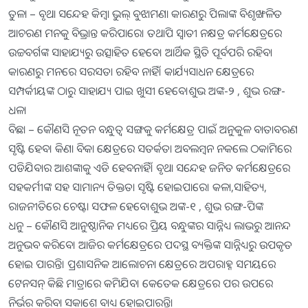
ତୁଳା – ବୃଥା ସନ୍ଦେହ କିମ୍ବା ଭୁଲ୍‌ ବୁଝାମଣା କାରଣରୁ ପିଲାଙ୍କ ବିଶୃଙ୍ଖଳିତ
ଆଚରଣ ମନକୁ ବିଭ୍ରାନ୍ତ କରିପାରେ। ତଥାପି ସ୍ବାତୀ ନକ୍ଷତ୍ର କର୍ମକ୍ଷେତ୍ରରେ
ଉଚ୍ଚବର୍ଗଙ୍କ ସାହାଯ୍ୟରୁ ଉତ୍ସାହିତ ହେବେ। ଆର୍ଥିକ ସ୍ଥିତି ପୂର୍ବପରି ରହିବା
କାରଣରୁ ମନରେ ସରସତା ରହିବ ନାହିଁ। କାର୍ଯ୍ୟସାଧନ କ୍ଷେତ୍ରରେ
ସମ୍ପର୍କୀୟଙ୍କ ଠାରୁ ସାହାଯ୍ୟ ପାଇ ଖୁସୀ ହେବେ।ଶୁଭ ଅଙ୍କ-୨ , ଶୁଭ ରଙ୍ଗ-
ଧଳା
ବିଛା – କୌଣସି ନୂତନ ବନ୍ଧୁତ୍ୱ ସଙ୍ଗକୁ କର୍ମକ୍ଷେତ୍ର ପାଇଁ ଅନୁକୁଳ ବାତାବରଣ
ସୃଷ୍ଟି ହେବ। କିଣା ବିକା କ୍ଷେତ୍ରରେ ସତର୍କତା ଅବଲମ୍ବନ ନକଲେ ଠକାମିରେ
ପଡିଯିବାର ଆଶଙ୍କାକୁ ଏଡି ହେବନାହିଁ। ବୃଥା ସନ୍ଦେହ ଜନିତ କର୍ମକ୍ଷେତ୍ରରେ
ସହକର୍ମୀଙ୍କ ସହ ସାମାନ୍ୟ ତିକ୍ତତା ସୃଷ୍ଟି ହୋଇପାରେ। କଳା,ସାହିତ୍ୟ,
ରାଜନୀତିରେ ଚେଷ୍ଟା ସଫଳ ହେବେ।ଶୁଭ ଅଙ୍କ-୧ , ଶୁଭ ରଙ୍ଗ-ପିଙ୍କ
ଧନୁ – କୌଣସି ଆନୁଷ୍ଠାନିକ ମଧ୍ୟରେ ପ୍ରିୟ ବନ୍ଧୁଙ୍କର ସାନ୍ନିଧ୍ୟ ଲାଭରୁ ଆନନ୍ଦ
ଅନୁଭବ କରିବେ। ଆଜିର କର୍ମକ୍ଷେତ୍ରରେ ପଦସ୍ଥ ବ୍ୟକ୍ତିଙ୍କ ସାନ୍ନିଧ୍ୟରୁ ଉପକୃତ
ହୋଇ ପାରନ୍ତି। ପ୍ରଶାସନିକ ଆଲୋଚନା କ୍ଷେତ୍ରରେ ଅପରାହ୍ନ ସମୟରେ
ଟେନସନ୍‌ କିଛି ମାତ୍ରାରେ କମିଯିବ। କେତେକ କ୍ଷେତ୍ରରେ ପର ଉପରେ
ନିର୍ଭର କରିବା ସକାଶେ ବାଧ୍ୟ ହୋଇପାରନ୍ତି।