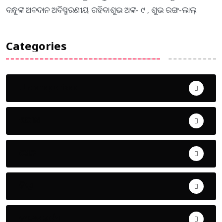
ବନ୍ଧୁଙ୍କ ଅବଦାନ ଅବିସ୍ମରଣୀୟ ରହିବ।ଶୁଭ ଅଙ୍କ- ୯ , ଶୁଭ ରଙ୍ଗ-ଲାଲ୍
Categories
Uncategorized
ଅପରାଧ
ଖେଳ
ଜିଲ୍ଲା
ଜୀବନ ଚର୍ଯ୍ୟା