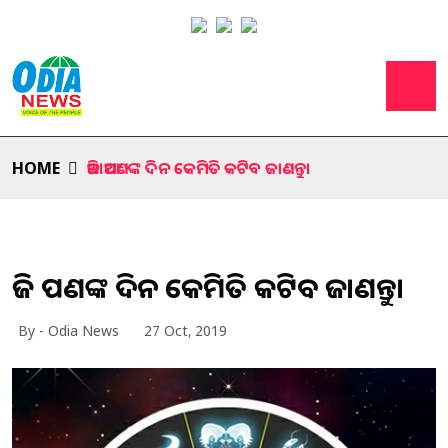
HOME
ଆଜି ଆପଣଙ୍କ ଦିନ କେମିତି କଟିବ ଜାଣନ୍ତୁ।
ଆଜି ଆପଣଙ୍କ ଦିନ କେମିତି କଟିବ ଜାଣନ୍ତୁ।
By - Odia News
27 Oct, 2019