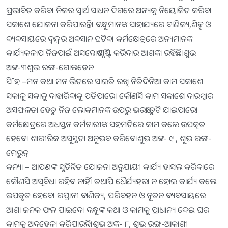
ପ୍ରଭାବିତ କରିବ। ନିଜର ସ୍ବାର୍ଥ ସାଧନ ଦିଗରେ ଅନ୍ୟକୁ ନିୟୋଜିତ କରିବା
ସକାଶେ ଯୋଜନା କରିପାରନ୍ତି। ବନ୍ଧୁମାନଙ୍କ ସାହାଯ୍ୟରେ ବାଣିଜ୍ୟ,ଶିଳ୍ପ ଓ
ବ୍ୟବସାୟରେ ଦ୍ୱନ୍ଦ୍ବର ଅବସାନ ଘଟିବ। କର୍ମକ୍ଷେତ୍ରରେ ଅନ୍ୟମାନଙ୍କ
କାର୍ଯ୍ୟକଳାପ ନିଜପାଇଁ ଅସନ୍ତୋଷ ସୃଷ୍ଟି କରିବାର ଆଶଙ୍କା ରହିଛି।ଶୁଭ
ଅଙ୍କ-୩ଶୁଭ ରଙ୍ଗ-ଗୋଲଡେନ
ସି˚ହ –ମନ କଥା ମନ ଭିତରେ ସାଇତି ରଖି ନିତିଦିନିଆ କାମ ସକାଶେ
ସକାଳୁ ସକାଳୁ ବାହାରିବାକୁ ପଡିପାରେ। କୌଣସି କାମ ସକାଶେ ବାରମ୍ବାର
ଅସଫଳତା ହେତୁ ନିଜ ଲୋକମାନଙ୍କ ଉପରୁ ଭରଷା ତୁଟି ଯାଇପାରେ।
କର୍ମକ୍ଷେତ୍ରରେ ଅଧସ୍ତନ କର୍ମଚାରୀଙ୍କ ସହମତିରେ କାମ କଲେ ଉପକୃତ
ହେବେ। ଶାରୀରିକ ଅସୁସ୍ଥତା ଅନୁଭବ କରିବେ।ଶୁଭ ଅଙ୍କ- ୯ , ଶୁଭ ରଙ୍ଗ-
ମେରୁନ୍
କନ୍ୟା – ଆପଣଙ୍କ ସୁଚିନ୍ତିତ ଯୋଜନା ଅନୁଯାୟୀ କାର୍ଯ୍ୟ ହାସଲ କରିବାରେ
କୌଣସି ଅସୁବିଧା ରହିବ ନାହିଁ। ତଥାପି ଧୈର୍ଯ୍ୟହରା ନ ହୋଇ କାର୍ଯ୍ୟ କଲେ
ଉପକୃତ ହେବେ। ରପ୍ତାନୀ ବାଣିଜ୍ୟ, ପରିବହନ ଓ ନୂତନ ବ୍ୟବସାୟରେ
ଆଶା ଜନକ ଫଳ ପାଇବେ। ବନ୍ଧୁଙ୍କ କଥା ଓ କାମକୁ ପ୍ରାଧାନ୍ୟ ଦେଇ ଘର
କାମକୁ ଅବହେଳା କରିପାରନ୍ତି।ଶୁଭ ଅଙ୍କ- ୮, ଶୁଭ ରଙ୍ଗ-ଆକାଶୀ