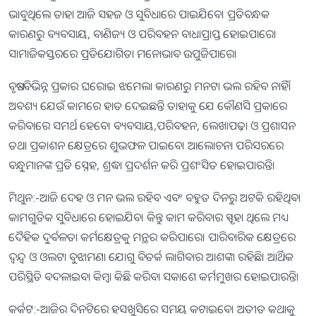
ଭାବୁଥିଲେ ତାହା ଆଜି ସହଜ ଓ ସୁବିଧାରେ ପାଇଯିବେ। ପ୍ରତିବନ୍ଧକ
କାରଣରୁ ବ୍ୟବସାୟ, ବାଣିଜ୍ୟ ଓ ପରିବହନ ବାଧାପ୍ରାପ୍ତ ହୋଇପାରେ।
ସାମାଜିକସ୍ତରରେ ପ୍ରତିଯୋଗିତା ମନୋଭାବ ଉପୁଜିପାରେ।
ବୃଷ:-ବିଭିନ୍ନ ପ୍ରକାର ଘରୋଇ ଝମେଲା କାରଣରୁ ମନଟା ଭଲ ରହିବ ନାହିଁ।
ଅବଶ୍ୟ ଯେଉଁ କାମରେ ହାତ ଦେଇଛନ୍ତି ତାହାକୁ ଯେ କୌଣସି ପ୍ରକାରେ
କରିବାରେ ସମର୍ଥ ହେବେ। ବ୍ୟବସାୟ,ପରିବହନ, ଲେଖାପଢ଼ା ଓ ପ୍ରଶାସନ
ତଥା ପ୍ରକାଶନ କ୍ଷେତ୍ରରେ ଶୁଭଫଳ ପାଇବେ। ଆଲୋଚନା ପରିସରରେ
ବନ୍ଧୁମାନଙ୍କ ପ୍ରତି ସ୍ନେହ, ଶ୍ରଦ୍ଧା ପ୍ରଦର୍ଶନ କରି ପ୍ରଶଂସିତ ହୋଇପାରନ୍ତି।
ମିଥୁନ:-ଆଜି ଦେହ ଓ ମନ ଭଲ ରହିବ ଏବଂ ବହୁତ ଦିନରୁ ଅଟକି ରହିଥିବା
କାମଗୁଡିକ ସୁବିଧାରେ ହୋଇଯିବ। କିନ୍ତୁ କାମ କରିବାର ସ୍ପୃହା ଥିଲେ ମଧ୍ୟ
ଦୈହିକ ଦୁର୍ବଳତା କର୍ମକ୍ଷେତ୍ରକୁ ମନ୍ଥର କରିପାରେ। ପାରିବାରିକ କ୍ଷେତ୍ରରେ
ଦ୍ୱନ୍ଦ୍ୱ ଓ ଓଲଟା ବୁଝାମଣା ଯୋଗୁ ବିତର୍କ ଲାଗିବାର ଆଶଙ୍କା ରହିଛି। ଆର୍ଥିକ
ପରିସ୍ଥିତି ବଦଳାଇବା କିମ୍ବା କିଛି କରିବା ସକାଶେ କର୍ମମୁଖର ହୋଇପାରନ୍ତି।
କର୍କଟ:-ଆଜିର ଦିନଟିରେ ହସଖୁସିରେ ସମୟ କଟାଇବେ। ଅତୀତ କଥାକୁ