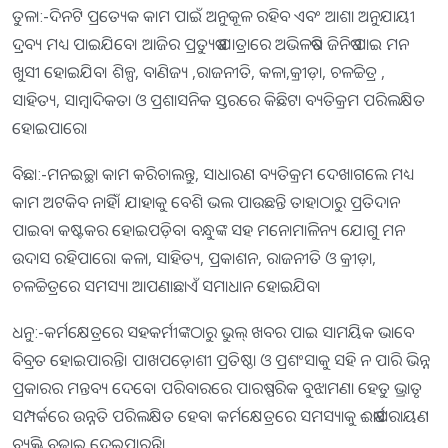
ତୁଳା:-ଦିନଟି ପ୍ରତ୍ୟେକ କାମ ପାଇଁ ଅନୁକୂଳ ରହିବ ଏବଂ ଆଶା ଅନୁଯାୟୀ
ଦ୍ରବ୍ୟ ମଧ୍ୟ ପାଇଯିବେ। ଆଜିର ପ୍ରତ୍ୟୁଷ ଯାତ୍ରାରେ ଅଭିଳଷିତ ଜିନିଷ ପାଇ ମନ
ଖୁସୀ ହୋଇଯିବ। ଶିଳ୍ପ, ବାଣିଜ୍ୟ ,ରାଜନୀତି, କଳା,କ୍ରୀଡ଼ା, ଚଳଚ୍ଚିତ୍ର ,
ସାହିତ୍ୟ, ସାମ୍ବାଦିକତା ଓ ପ୍ରଶାସନିକ ସ୍ତରରେ କିଛିଟା ବ୍ୟତିକ୍ରମ ପରିଲକ୍ଷିତ
ହୋଇପାରେ।
ବିଛା:-ମନଇଚ୍ଛା କାମ କରିଚାଲନ୍ତୁ, ସାଧାରଣ ବ୍ୟତିକ୍ରମ ଦେଖାଗଲେ ମଧ୍ୟ
କାମ ଅଟକିବ ନାହିଁ। ଯାହାକୁ ବେଶି ଭଲ ପାଉଛନ୍ତି ତାହାଠାରୁ ପ୍ରତିଦାନ
ପାଇବା କଷ୍ଟକର ହୋଇପଡ଼ିବ। ବନ୍ଧୁଙ୍କ ସହ ମନୋମାଳିନ୍ୟ ଯୋଗୁ ମନ
ଉଦାସ ରହିପାରେ। କଳା, ସାହିତ୍ୟ, ପ୍ରକାଶନ, ରାଜନୀତି ଓ କ୍ରୀଡ଼ା,
ଚଳଚ୍ଚିତ୍ରରେ ସମସ୍ୟା ଆପଣାଛାଏଁ ସମାଧାନ ହୋଇଯିବ।
ଧନୁ:-କର୍ମକ୍ଷେତ୍ରରେ ସହକର୍ମୀଙ୍କଠାରୁ ଭୁଲ୍‌ ଖବର ପାଇ ସାମୟିକ ଭାବେ
ବିବ୍ରତ ହୋଇପାରନ୍ତି। ପାଖପଡ଼ୋଶୀ ପ୍ରତିଷ୍ଠା ଓ ପ୍ରଶଂସାକୁ ସହି ନ ପାରି ଭିନ୍ନ
ପ୍ରକାରର ମନ୍ତବ୍ୟ ଦେବେ। ପରିବାରରେ ପାରଷ୍ପରିକ ବୁଝାମଣା ହେତୁ ଭ୍ରାତୃ
ସମ୍ପର୍କରେ ଉନ୍ନତି ପରିଲକ୍ଷିତ ହେବ। କର୍ମକ୍ଷେତ୍ରରେ ସମସ୍ୟାକୁ ଈର୍ଷାପରାୟଣ
ବ୍ୟକ୍ତି ବଢ଼ାଇ ଦେଇପାରନ୍ତି।