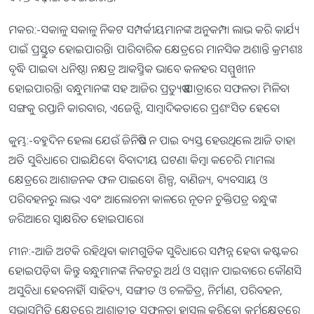
ମକର:-ସକାଳୁ ସକାଳୁ ନିକଟ ସମ୍ପର୍କୀୟମାନଙ୍କ ଅନୁକମ୍ପା ଲାଭ କରି କାର୍ଯ୍ୟ
ପାଇଁ ପ୍ରସ୍ତୁତ ହୋଇପାରନ୍ତି। ପାରିବାରିକ କ୍ଷେତ୍ରରେ ମାନସିକ ଅଶାନ୍ତି କ୍ରମଶଃ
ବୃଦ୍ଧି ପାଇବ। ଧନିଷ୍ଠା ନକ୍ଷତ୍ର ଆକସ୍ମିକ ଭାବେ କଳହର ସମ୍ମୁଖୀନ
ହୋଇପାରନ୍ତି। ବନ୍ଧୁମାନଙ୍କ ସହ ଆଜିର ପ୍ରତ୍ୟୁଷ ଯାତ୍ରାରେ ସଫଳତା ମିଳିବା
ସଙ୍ଗକୁ ରପ୍ତାନି କାରବାର, ଏଜେନ୍ସି, ସାମ୍ବାଦିକତାରେ ପ୍ରଶଂସିତ ହେବେ।
କୁମ୍ଭ:-ବହୁଦିନ ହେଲା ଯେଉଁ ଜିନିଷଟି ନ ପାଇ ବ୍ୟସ୍ତ ହେଉଥିଲେ ଆଜି ତାହା
ଅତି ସୁବିଧାରେ ପାଇଯିବେ। ବିବାଦୀୟ ଘଟଣା କିମ୍ବା କଚେରି ମାମଲା
କ୍ଷେତ୍ରରେ ଆଶାଜନକ ଫଳ ପାଇବେ। ଶିଳ୍ପ, ବାଣିଜ୍ୟ, ବ୍ୟବସାୟ ଓ
ପରିବହନରୁ ଲାଭ ଏବଂ ଆଲୋଚନା କାଳରେ ନୂତନ ଚୁକ୍ତିପତ୍ର ବନ୍ଧୁଙ୍କ
ଜରିଆରେ ସ୍ବାକ୍ଷରିତ ହୋଇପାରେ।
ମୀନ:-ଆଜି ଅଟକି ରହିଥିବା କାମଗୁଡିକ ସୁବିଧାରେ ସମ୍ପନ୍ନ ହେବା କଷ୍ଟକର
ହୋଇପଡ଼ିବ। କିନ୍ତୁ ବନ୍ଧୁମାନଙ୍କ ନିକଟରୁ ଅର୍ଥ ଓ ସମ୍ମାନ ପାଇବାରେ କୌଣସି
ଅସୁବିଧା ହେବନାହିଁ। ସାହିତ୍ୟ, ସଙ୍ଗୀତ ଓ ଚଳଚ୍ଚିତ୍ର, ନିର୍ମାଣ, ପରିବହନ,
ସଭାସମିତି କ୍ଷେତ୍ରରେ ଆଶାତୀତ ସଫଳତା ହାସଲ କରିବେ। କର୍ମକ୍ଷେତ୍ରରେ