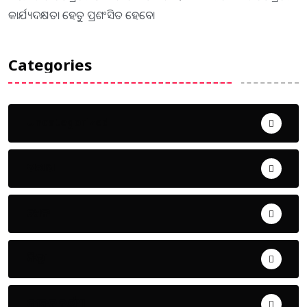
କାର୍ଯ୍ୟଦକ୍ଷତା ହେତୁ ପ୍ରଶଂସିତ ହେବେ।
Categories
Uncategorized
ଅପରାଧ
ଖେଳ
ଜିଲ୍ଲା
ଜୀବନ ଚର୍ଯ୍ୟା