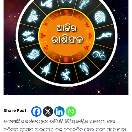
Share Post:
ମେଷ:-ଆଜିର କର୍ମକ୍ଷେତ୍ରରେ କୌଣସି ବିଶିଷ୍ଟବ୍ୟକ୍ତିଙ୍କ ସହାୟତା ଲାଭ
କରିବାର ସୁଯୋଗ ପାଇବେ। ଆଜକୁ କେତେଦିନ ହେଲା ମନେ ମନେ ଯାହା