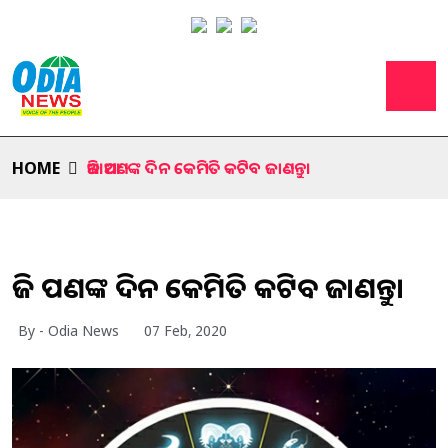
HOME
ଆଜି ଆପଣଙ୍କ ଦିନ କେମିତି କଟିବ ଜାଣନ୍ତୁ।
ଆଜି ଆପଣଙ୍କ ଦିନ କେମିତି କଟିବ ଜାଣନ୍ତୁ।
By - Odia News
07 Feb, 2020