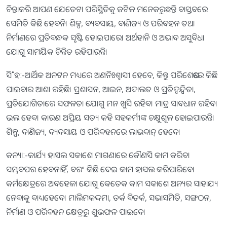
ଚିନ୍ତାକରି ଆପଣ ଯେତେଟା ପରିସ୍ଥିତିକୁ ଜଟିଳ ମନେକରୁଛନ୍ତି ବାସ୍ତବରେ
ସେମିତି କିଛି ହେବନି। ଶିଳ୍ପ, ବ୍ୟବସାୟ, ବାଣିଜ୍ୟ ଓ ପରିବହନ ତଥା
ନିର୍ମାଣରେ ପ୍ରତିବନ୍ଧକ ସୃଷ୍ଟି ହୋଇପାରେ। ଅର୍ଥହାନି ଓ ଅଭାବ ଅସୁବିଧା
ଯୋଗୁ ସାମୟିକ ଚିନ୍ତିତ ରହିପାରନ୍ତି।
ସି˚ହ:-ଆର୍ଥିକ ଅନଟନ ମଧ୍ୟରେ ଅଣନିଃଶ୍ୱାସୀ ହେବେ, କିନ୍ତୁ ପରିଶେଷରେ କିଛି
ପାଇବାର ଆଶା ରହିଛି। ପ୍ରଶାସନ, ଆଇନ, ଅଦାଲତ ଓ ପ୍ରତିଦ୍ୱନ୍ଦ୍ୱିତା,
ପ୍ରତିଯୋଗିତାରେ ସଫଳତା ଯୋଗୁ ମନ ଖୁସି ରହିବ। ମାତ୍ର ସାବଧାନ ରହିବା
ଭଲ ହେବ। କାରଣ ଅପ୍ରିୟ ସତ୍ୟ କହି ସହକର୍ମୀଙ୍କ ଚକ୍ଷୁଶୂଳ ହୋଇପାରନ୍ତି।
ଶିଳ୍ପ, ବାଣିଜ୍ୟ, ବ୍ୟବସାୟ ଓ ପରିବହନରେ ଲାଭବାନ୍‌ ହେବେ।
କନ୍ୟା:-କାର୍ଯ୍ୟ ହାସଲ ସକାଶେ ମାଗଣାରେ କୌଣସି କାମ କରିବା
ସମ୍ଭବପର ହେବନାହିଁ, ବରଂ କିଛି ଦେଇ କାମ ହାସଲ କରିପାରିବେ।
କର୍ମକ୍ଷେତ୍ରରେ ଅବହେଳା ଯୋଗୁ କେତେକ କାମ ସକାଶେ ଅନ୍ୟର ସାହାଯ୍ୟ
ନେବାକୁ ବାଧ୍ୟହେବେ। ମାଲିମକଦ୍ଦମା, ତର୍କ ବିତର୍କ, ସଭାସମିତି, ସଙ୍ଗଠନ,
ନିର୍ମାଣ ଓ ପରିବହନ କ୍ଷେତ୍ରରୁ ଶୁଭଫଳ ପାଇବେ।