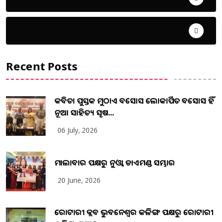
ଦେଶ ବିଦେଶ
Recent Posts
କବିତା ପୁସ୍ତକ ମୁଠାଏ ଅବସୋସ ଲୋକାର୍ପିତ ଅବସୋସ ହିଁ
ନୂଆ ସାହିତ୍ୟ ସୃଷ...
06 July, 2026
ମାଲାବାର ପକ୍ଷରୁ ନୁଓ୍ବା ଡାଏମଣ୍ଡ ସମ୍ଭାର
20 June, 2026
ରୋଟାରୀ କ୍ଲବ ଭୁବନେଶ୍ୱର କଳିଙ୍ଗ ପକ୍ଷରୁ ରୋଟାରୀ