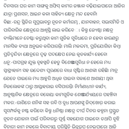
ଦିନସାରା ଘର କାମ ସାଙ୍ଗକୁ ଅଫିସ୍‌ କାମର ଜଞ୍ଜାଳ ବଢ଼ିଯାଇପାରେ। ଆଜିର
ଯାତ୍ରା ପ୍ରଶାସନ, ଆଇନ କଳା ସାହିତ୍ୟ କ୍ଷେତ୍ର ମନ୍ଦ ହେବନି।
ବିଛା:-ଚନ୍ଦ୍ର ସ୍ଥିତିର ସୁପ୍ରଭାବରୁ ନୂତନ କର୍ମାରମ୍ଭ , ଯାନବାହନ, ସଭାସମିତି ଓ
ପାରିବାରିକ କ୍ଷେତ୍ରରେ ଆଶ୍ୱସ୍ଥି ଲାଭ କରିବେ ା କିନ୍ତୁ ଜ୍ୟେଷ୍ଠା ନକ୍ଷତ୍ର
ବ୍ୟକ୍ତିମାନେ ଚେଷ୍ଟା କରୁଥିବା କାମ ଗୁଡିକ ସୁବିଧାରେ ନ ହେବା କାରଣରୁ
ମାନସିକ ବ୍ୟଥା ଅନୁଭବ କରିପାରନ୍ତି। ମାଲି ମକଦ୍ଦମା, ପ୍ରତିଯୋଗିତା କିମ୍ବା
ପ୍ରତିଦ୍ୱନ୍ଦିତା କ୍ଷେତ୍ରରେ ଦୃଢ଼ ପଦକ୍ଷେପ ନେଇ କୃତକାର୍ଯ୍ୟ ହେବେ।
ଧନୁ:-ପାପଗ୍ରହ ଯୁକ୍ତ ବୃହସ୍ପତି ହେତୁ ବିଶେଷ ଅସୁବିଧା ନ ହେଲେ ମଧ୍ୟ
ସ୍ବାସ୍ଥ୍ୟହାନୀ ସହ ଉଦ୍ଦେଶ୍ୟ ପୂରଣରେ ବାଧା ସୃଷ୍ଟିର ଆଶଙ୍କା ରହିଛି। ମାତ୍ର
ଯେତେ ପାଇଲେ ମଧ୍ୟ ଆହୁରି ଅଧିକ ପାଇବା ସକାଶେ ଆଶାୟୀ ଥିବା
ନିଜଲୋକଙ୍କ ଠାରୁ ଆସ୍ତାହରାଇ ବସିପାରନ୍ତି। ନିର୍ମାଣାଧୀନ କାର୍ଯ୍ୟ,
ଆନୁଷ୍ଠାନିକ କ୍ଷେତ୍ରରେ ବକେୟା କାମଗୁଡିକ ଶେଷ ପର୍ଯ୍ୟାୟରେ ପହଞ୍ଚିବ।
ମକର:-ରାଶିରେ ଶନିଙ୍କ ସହ ରବି ଓ ବୁଧ ଆପଣଙ୍କୁ ଜିଦ୍‌ଖୋର୍‌ କରାଇ
ସୁସମ୍ପର୍କକୁ ନଷ୍ଟ କରିବେ। କିନ୍ତୁ ଧନିଷ୍ଠା ନକ୍ଷତ୍ର ଦୀର୍ଘ ଦିନର କଳ୍ପନା ପ୍ରସ୍ତୁତ
ନୂତନ ଯୋଜନା ପାଇଁ ପରିବାରରୁ ପୂର୍ଣ୍ଣ ସହଯୋଗ ପାଇବେ। ତଥାପି ବୁଝି
ବିଚାରୀ କାମ ନକଲେ ବିବାଦୀୟ ପରିସ୍ଥିତି ଭିନ୍ନରୂପ ନେଇପାରେ। ଆଜି