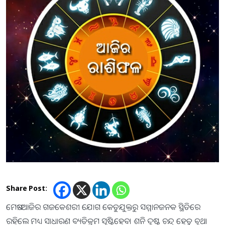
Share Post:
ମେଷ:-ଆଜିର ଗଜକେଶରୀ ଯୋଗ କେତୁଯୁକ୍ତରୁ ସମ୍ମାନଜନକ ସ୍ଥିତିରେ
ରହିଲେ ମଧ୍ୟ ସାଧାରଣ ବ୍ୟତିକ୍ରମ ସୃଷ୍ଟିହେବ। ଶନି ଦୃଷ୍ଟ ଚନ୍ଦ୍ର ହେତୁ ବୃଥା