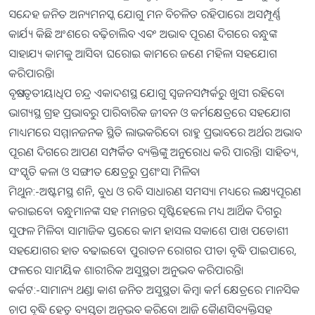
ସନ୍ଦେହ ଜନିତ ଅନ୍ୟମନସ୍କ ଯୋଗୁ ମନ ବିଚଳିତ ରହିପାରେ। ଅସମ୍ପୂର୍ଣ୍ଣ
କାର୍ଯ୍ୟ କିଛି ଅଂଶରେ ବଢ଼ିଚାଲିବ ଏବଂ ଅଭାବ ପୂରଣ ଦିଗରେ ବନ୍ଧୁଙ୍କ
ସାହାଯ୍ୟ କାମକୁ ଆସିବ। ଘରୋଇ କାମରେ ଜଣେ ମହିଳା ସହଯୋଗ
କରିପାରନ୍ତି।
ବୃଷ:-ତୃତୀୟାଧିପ ଚନ୍ଦ୍ର ଏକାଦଶସ୍ଥ ଯୋଗୁ ସ୍ବଜନସମ୍ପର୍କରୁ ଖୁସୀ ରହିବେ।
ଭାଗ୍ୟସ୍ଥ ଗ୍ରହ ପ୍ରଭାବରୁ ପାରିବାରିକ ଜୀବନ ଓ କର୍ମକ୍ଷେତ୍ରରେ ସହଯୋଗ
ମାଧ୍ୟମରେ ସମ୍ମାନଜନକ ସ୍ଥିତି ଲାଭକରିବେ। ରାହୁ ପ୍ରଭାବରେ ଅର୍ଥର ଅଭାବ
ପୂରଣ ଦିଗରେ ଆପଣ ସମ୍ପର୍କିତ ବ୍ୟକ୍ତିଙ୍କୁ ଅନୁରୋଧ କରି ପାରନ୍ତି। ସାହିତ୍ୟ,
ସଂସ୍କୃତି କଳା ଓ ସଙ୍ଗୀତ କ୍ଷେତ୍ରରୁ ପ୍ରଶଂସା ମିଳିବ।
ମିଥୁନ:-ଅଷ୍ଟମସ୍ଥ ଶନି, ବୁଧ ଓ ରବି ସାଧାରଣ ସମସ୍ୟା ମଧ୍ୟରେ ଲକ୍ଷ୍ୟପୂରଣ
କରାଇବେ। ବନ୍ଧୁମାନଙ୍କ ସହ ମନାନ୍ତର ସୃଷ୍ଟିହେଲେ ମଧ୍ୟ ଆର୍ଥିକ ଦିଗରୁ
ସୁଫଳ ମିଳିବ। ସାମାଜିକ ସ୍ତରରେ କାମ ହାସଲ ସକାଶେ ପାଖ ପଡୋଶୀ
ସହଯୋଗର ହାତ ବଢାଇବେ। ପୁରାତନ ରୋଗର ପୀଡା ବୃଦ୍ଧି ପାଇପାରେ,
ଫଳରେ ସାମୟିକ ଶାରୀରିକ ଅସୁସ୍ଥତା ଅନୁଭବ କରିପାରନ୍ତି।
କର୍କଟ:-ସାମାନ୍ୟ ଥଣ୍ଡା କାଶ ଜନିତ ଅସୁସ୍ଥତା କିମ୍ବା କର୍ମ କ୍ଷେତ୍ରରେ ମାନସିକ
ଚାପ ବୃଦ୍ଧି ହେତୁ ବ୍ୟସ୍ତତା ଅନୁଭବ କରିବେ। ଆଜି କୈାଣସିବ୍ୟକ୍ତିସହ