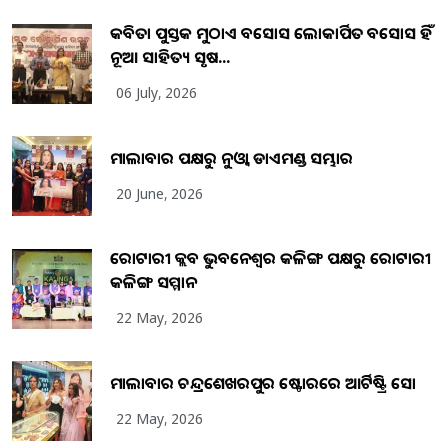
କବିତା ପୁସ୍ତକ ମୁଠାଏ ଅବସୋସ ଲୋକାର୍ପିତ ଅବସୋସ ହିଁ
ନୂଆ ସାହିତ୍ୟ ସୃଷ...
06 July, 2026
ମାଲାବାର ପକ୍ଷରୁ ନୁଓ୍ବା ଡାଏମଣ୍ଡ ସମ୍ଭାର
20 June, 2026
ରୋଟାରୀ କ୍ଲବ ଭୁବନେଶ୍ୱର କଳିଙ୍ଗ ପକ୍ଷରୁ ରୋଟାରୀ
କଳିଙ୍ଗ ସମ୍ମାନ
22 May, 2026
ମାଲାବାର ଚନ୍ଦ୍ରଶେଖରପୁର ଷ୍ଟୋରରେ ଆର୍ଟିଷ୍ଟ୍ରି ସୋ
22 May, 2026