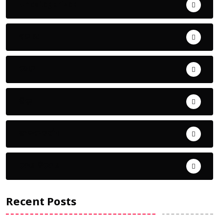
Uncategorized
ଅପରାଧ
ଖେଳ
ଜିଲ୍ଲା
ଜୀବନ ଚର୍ଯ୍ୟା
ଦେଶ ବିଦେଶ
Recent Posts