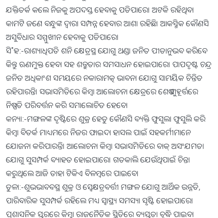
ଯକ୍ତିତର୍କ କଲେ ନିଜକୁ ଅପଦସ୍ତ ହେବାକୁ ପଡିପାରେ। ଅଟକି ରହିଥିବା
କାମଟି ଜଣେ ବନ୍ଧୁଙ୍କ ଦ୍ୱାରା ସମ୍ପନ୍ନ ହେବାର ଆଶା ରହିଛି। ଆକସ୍ମିକ କୌଣସି
ଅସୁବିଧାର ସମ୍ମୁଖୀନ ହେବାକୁ ପଡିପାରେ।
ସି˚ହ:-ରାଶ୍ୟାଧିପତି ଶନି କ୍ଷେତ୍ରସ୍ଥ ଯୋଗୁ ଥଣ୍ଡା ଜନିତ ପୀଡାନୁଭବ କରିବେ
କିନ୍ତୁ ଋଣମୁକ୍ତ ହେବା ସହ ଶତ୍ରୁତାର ସମସାଧନ ହୋଇପାରେ। ପାପଦୃଷ୍ଟ ଚନ୍ଦ୍ର
ଜନିତ ଅଧିକାଂଶ ସମୟରେ ନକାରାମତ୍କ ଭାବନା ଯୋଗୁ ସାମୟିକ ଚିନ୍ତିତ
ରହିପାରନ୍ତି। ସଭାସମିତିରେ କିମ୍ବା ଆଲୋଚନା କ୍ଷେତ୍ରରେ ଶେଷ ମୁହୂର୍ତ୍ତରେ
ନିଷ୍ପତି ପରିବର୍ତ୍ତନ କରି ସମାଲୋଚିତ ହେବେ।
କନ୍ୟା:-ମଙ୍ଗଳଙ୍କ ଦୃଷ୍ଟିରେ ଶୁକ୍ର ହେତୁ କୌଣସି ବ୍ୟକ୍ତି ଫୁସୁଲା ଫୁସୁଲି କରି
କିମ୍ବା ବିତର୍କ ମାଧ୍ୟମରେ ନିଜର ଫାଇଦା ହାସଲ ପାଇଁ ସହକର୍ମୀମାନେ
ଯୋଜନା କରିପାରନ୍ତି। ଆଲୋଚନା କିମ୍ବା ସଭାସମିତିରେ ବାକ୍‌ ଅସଂଯମତା
ଯୋଗୁ ସୁସମ୍ପର୍କ ବ୍ୟାହତ ହୋଇପାରେ। ଗତକାଲି ଯେଉଁଥିପାଇଁ ଚିନ୍ତା
କରୁଥିଲେ ଆଜି ତାହା ଟିକିଏ ବିଳମ୍ବରେ ପାଇବେ।
ତୁଳା:-ଶୁଭଭାବବସ୍ଥ ଶୁକ୍ର ଓ ସ୍ବେକ୍ଷତ୍ରବର୍ତ୍ତୀ ମଙ୍ଗଳ ଯୋଗୁ ଆର୍ଥିକ ଉନ୍ନତି,
ପାରିବାରିକ ସୁସମ୍ପର୍କ ରହିଲେ ମଧ୍ୟ ସ୍ବାସ୍ଥ୍ୟ ସମସ୍ୟା ସୃଷ୍ଟି ହୋଇପାରେ।
ପ୍ରଶାସନିକ ସ୍ତରରେ କିମ୍ବା ରାଜନୈତିକ ସ୍ଥିତିରେ ବ୍ୟସ୍ତତା ବୃଦ୍ଧି ପାଇବ।