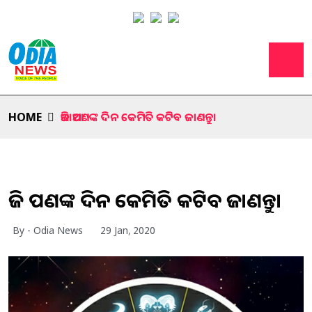
HOME
ଆଜି ଆପଣଙ୍କ ଦିନ କେମିତି କଟିବ ଜାଣନ୍ତୁ।
ଆଜି ଆପଣଙ୍କ ଦିନ କେମିତି କଟିବ ଜାଣନ୍ତୁ।
By - Odia News
29 Jan, 2020