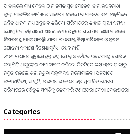
ଯାହାକଲେ ମଧ୍ୟ ଦୈହିକ ଓ ମାନସିକ ସ୍ଥିତି ସେତେଟା ଭଲ ରହିବନାହିଁ।
କୁମ୍ଭ:-ମାଙ୍ଗଳିକ କାର୍ଯ୍ୟରେ ସାହାଯ୍ୟ, ସହଯୋଗ ପାଇବେ ଏବଂ ବନ୍ଧୁମିଳନ
ଜନିତ ଆନନ୍ଦ ମଧ୍ୟ ଅନୁଭବ କରିବେ। ପରିବାରରେ କାହାର ସ୍ବାସ୍ଥ୍ୟ ସମସ୍ୟା
ଯୋଗୁ ଚିନ୍ତା ବଢ଼ିପାରେ। ଆଲୋଚନା କ୍ଷେତ୍ରରେ ସଂଯମତା ରକ୍ଷା ନ କଲେ
ବିବାଦଗ୍ରସ୍ଥ ହୋଇପାରନ୍ତି। ଯାତ୍ରା, ବ୍ୟବସାୟ କିମ୍ବା ପରିବହନ ଓ ନୂତନ
ଯୋଜନା ସକାଶେ ବିଶେଷ ଅସୁବିଧା ହେବ ନାହିଁ।
ମୀନ:-ରାଶିରେ ଗୁରୁକ୍ଷେତ୍ରସ୍ଥ ଚନ୍ଦ୍ର ଯୋଗୁ ଅନ୍ତର୍ନିହିତ ଉଦ୍ଦେଶ୍ୟକୁ ଗୋପନ
ରଖି ପିଠି ଥାପୁଡ଼େଇ କାମ ହାସଲ କରିବେ। ଦିନଟିରେ ଲକ୍ଷ୍ୟହୀନ ଯାତ୍ରାରୁ
ନିବୃତ ରହିଲେ ଭଲ ନତୁବା ବନ୍ଧୁଙ୍କ ସହ ମନୋମାଳିନ୍ୟ ଘଟିପାରେ।
କଳା,ସାହିତ୍ୟ, ସଂସ୍କୃତି, ପରମ୍ପରାର ଜୟଗାନରୁ ପ୍ରଶଂସିତ ହେବେ।
ପରିବାରରେ ପୈତୃକ ସମ୍ପତିକୁ କେନ୍ଦ୍ରକରି ଟଣାଓଟରା ଦେଖା ଦେଇପାରେ।
Categories