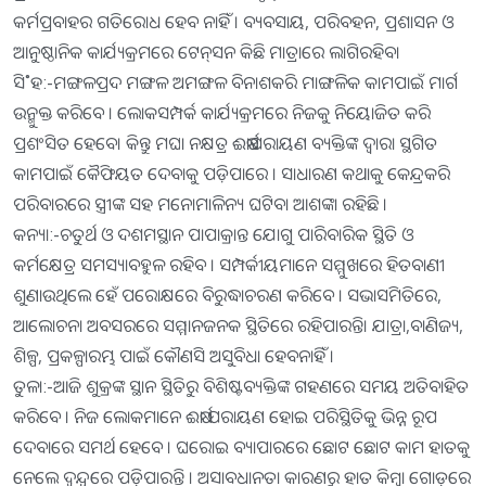
କର୍ମପ୍ରବାହର ଗତିରୋଧ ହେବ ନାହିଁ । ବ୍ୟବସାୟ, ପରିବହନ, ପ୍ରଶାସନ ଓ
ଆନୁଷ୍ଠାନିକ କାର୍ଯ୍ୟକ୍ରମରେ ଟେନ୍‌ସନ କିଛି ମାତ୍ରାରେ ଲାଗିରହିବ।
ସି˚ହ:-ମଙ୍ଗଳପ୍ରଦ ମଙ୍ଗଳ ଅମଙ୍ଗଳ ବିନାଶକରି ମାଙ୍ଗଳିକ କାମପାଇଁ ମାର୍ଗ
ଉନ୍ମୁକ୍ତ କରିବେ । ଲୋକସମ୍ପର୍କ କାର୍ଯ୍ୟକ୍ରମରେ ନିଜକୁ ନିୟୋଜିତ କରି
ପ୍ରଶଂସିତ ହେବେ। କିନ୍ତୁ ମଘା ନକ୍ଷତ୍ର ଈର୍ଷାପରାୟଣ ବ୍ୟକ୍ତିଙ୍କ ଦ୍ୱାରା ସ୍ଥଗିତ
କାମପାଇଁ କୈଫିୟତ ଦେବାକୁ ପଡ଼ିପାରେ । ସାଧାରଣ କଥାକୁ କେନ୍ଦ୍ରକରି
ପରିବାରରେ ସ୍ତ୍ରୀଙ୍କ ସହ ମନୋମାଳିନ୍ୟ ଘଟିବା ଆଶଙ୍କା ରହିଛି ।
କନ୍ୟା:-ଚତୁର୍ଥ ଓ ଦଶମସ୍ଥାନ ପାପାକ୍ରାନ୍ତ ଯୋଗୁ ପାରିବାରିକ ସ୍ଥିତି ଓ
କର୍ମକ୍ଷେତ୍ର ସମସ୍ୟାବହୁଳ ରହିବ । ସମ୍ପର୍କୀୟମାନେ ସମ୍ମୁଖରେ ହିତବାଣୀ
ଶୁଣାଉଥିଲେ ହେଁ ପରୋକ୍ଷରେ ବିରୁଦ୍ଧାଚରଣ କରିବେ । ସଭାସମିତିରେ,
ଆଲୋଚନା ଅବସରରେ ସମ୍ମାନଜନକ ସ୍ଥିତିରେ ରହିପାରନ୍ତି। ଯାତ୍ରା,ବାଣିଜ୍ୟ,
ଶିଳ୍ପ, ପ୍ରକଳ୍ପାରମ୍ଭ ପାଇଁ କୌଣସି ଅସୁବିଧା ହେବନାହିଁ ।
ତୁଳା:-ଆଜି ଶୁକ୍ରଙ୍କ ସ୍ଥାନ ସ୍ଥିତିରୁ ବିଶିଷ୍ଟବ୍ୟକ୍ତିଙ୍କ ଗହଣରେ ସମୟ ଅତିବାହିତ
କରିବେ । ନିଜ ଲୋକମାନେ ଈର୍ଷା ପରାୟଣ ହୋଇ ପରିସ୍ଥିତିକୁ ଭିନ୍ନ ରୂପ
ଦେବାରେ ସମର୍ଥ ହେବେ । ଘରୋଇ ବ୍ୟାପାରରେ ଛୋଟ ଛୋଟ କାମ ହାତକୁ
ନେଲେ ଦ୍ୱନ୍ଦ୍ବରେ ପଡ଼ିପାରନ୍ତି । ଅସାବଧାନତା କାରଣରୁ ହାତ କିମ୍ବା ଗୋଡ଼ରେ