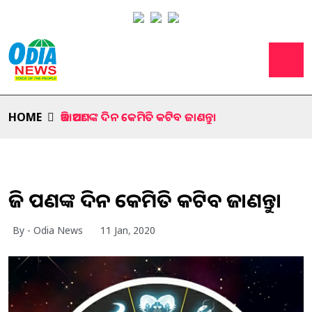
HOME
ଆଜି ଆପଣଙ୍କ ଦିନ କେମିତି କଟିବ ଜାଣନ୍ତୁ।
ଆଜି ଆପଣଙ୍କ ଦିନ କେମିତି କଟିବ ଜାଣନ୍ତୁ।
By - Odia News
11 Jan, 2020