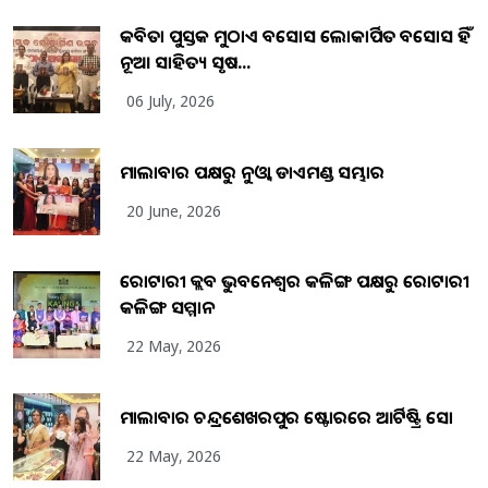
କବିତା ପୁସ୍ତକ ମୁଠାଏ ଅବସୋସ ଲୋକାର୍ପିତ ଅବସୋସ ହିଁ
ନୂଆ ସାହିତ୍ୟ ସୃଷ...
06 July, 2026
ମାଲାବାର ପକ୍ଷରୁ ନୁଓ୍ବା ଡାଏମଣ୍ଡ ସମ୍ଭାର
20 June, 2026
ରୋଟାରୀ କ୍ଲବ ଭୁବନେଶ୍ୱର କଳିଙ୍ଗ ପକ୍ଷରୁ ରୋଟାରୀ
କଳିଙ୍ଗ ସମ୍ମାନ
22 May, 2026
ମାଲାବାର ଚନ୍ଦ୍ରଶେଖରପୁର ଷ୍ଟୋରରେ ଆର୍ଟିଷ୍ଟ୍ରି ସୋ
22 May, 2026