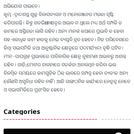
ଅଭିଯୋଗ ପାଇବେ ।
କୁମ୍ଭ:-ଦ୍ୱାଦଶସ୍ଥ ଶୁକ୍ର ବିଳାସବ୍ୟସନ ଓ ମନୋରଞ୍ଜନର ମଉକା ସୃଷ୍ଟି
କରିପାରନ୍ତି । କିନ୍ତୁ ଶତଭିଷା ନକ୍ଷତ୍ରର ଅଭାବ ନ ଥିଲେ ମଧ୍ୟ ଅର୍ଥ ସମ୍ପର୍କି ତ
କାମରେ ଅସ୍ଥିରତା ଲାଗି ରହିବ । ଅନ୍ୟ ମାନଙ୍କ କଥାରେ ପ୍ରଭାବି ତ ହେବା
ସହ ଏକାଧିକ କାମ ହାତକୁ ନେଇ ବ୍ୟସ୍ତବି ବ୍ରତ ହେବେ । ନିଜ ପରିବେଶରେ
କିମ୍ବା ସଭାସମିତି ତଥା ଆନୁଷ୍ଠାନିକ କ୍ଷେତ୍ରରେ ପଦମର୍ଯ୍ୟାଦା ବୃଦ୍ଧି ଘଟିବ ।
ମୀନ:-ପାପଗ୍ରହ ପ୍ରଭାବରେ ପାରିବାରିକ କ୍ଷେତ୍ର ବୁଝାମଣା ଅଭାବରୁ ଅଶାନ୍ତ
ରହିବ । ଗାଡ଼ି,ମୋଟର ଚାଳନାରେ ସତର୍କତା ଅବଲମ୍ବନ କରିବା ଭଲ
ବିଳମ୍ବିତ ସମୟରେ କାମଗୁଡ଼ିକ ଠିକ୍‌ ଭାବରେ ସମ୍ପନ୍ନ ହେବା ବ୍ୟତୀତ ଅନ୍ୟ
କୌଣସି ଅସୁବିଧା ରହିବ ନାହିଁ । ଆଜି ସାଙ୍ଗଠନିକ କାର୍ଯ୍ୟରେ ନେତୃତ୍ୱ ନେବେ
ଓ ସଭାସମିତିରେ ପ୍ରଶଂସିତ ହେବେ ।
Categories