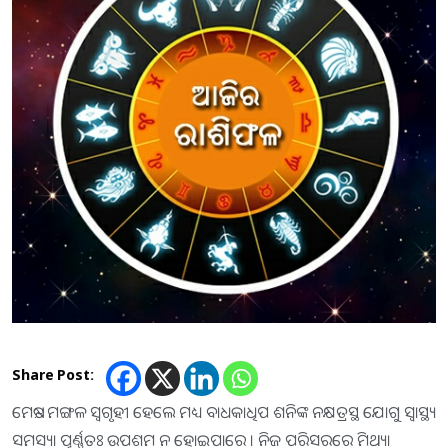
Share Post:
ମେଷ:- ମଙ୍ଗଳ ସ୍ବଗୃହୀ ହେଲେ ମଧ୍ୟ ବାଧକାଧିପ ଶନିଙ୍କ ନକ୍ଷତ୍ରସ୍ଥ ଯୋଗୁ ସ୍ବାସ୍ଥ୍ୟ
ସମସ୍ୟା ପୂର୍ଣ୍ଣତଃ ଉପଶମ ନ ହୋଇପାରେ । ନିଜ ପରିସରରେ ମିଥ୍ୟା