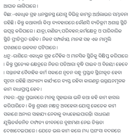
ଆଘାତ ଲାଗିପାରେ ।
ବିଛା:-ଏକାଧିକ ଗ୍ରହ ଧନସ୍ଥାନସ୍ଥ ଯୋଗୁ ବିଭିନ୍ନ କାମରୁ ଅର୍ଥଲାଭର ସମ୍ଭାବନା
ରହିଛି । କିନ୍ତୁ କଥାବାର୍ତ୍ତା କିମ୍ବା ବ୍ୟବହାରରେ କୌଣସି ବ୍ୟତିକ୍ରମ ଅଶାନ୍ତ ସ୍ଥିତି
ଉତ୍ପନ୍ନ କରିପାରେ । ଯାତ୍ରା,ବାଣିଜ୍ୟ,ପରିବହନ,କର୍ମକ୍ଷେତ୍ର ଓ ପାରିବାରିକ
ସ୍ଥିତି ପ୍ରୀତିପ୍ରଦ ରହିବ । ନିକଟ ସମ୍ପର୍କୀୟ ମାନଙ୍କ ସହ ଏକ ମାମୁଲି
ଘଟଣାରେ ଉଚ୍ଚବାଚ ଘଟିପାରେ ।
ଧନୁ:-ରାଶିରେ ଏକାଧିକ ଗ୍ରହ ଦୈହିକ ଓ ମାନସିକ ସ୍ଥିତିକୁ ବିକ୍ଷିପ୍ତ କରିପାରେ
। କିନ୍ତୁ ପ୍ରତ୍ୟେକ କ୍ଷେତ୍ରରେ ନିଜର ପତିଆରା ବୃଦ୍ଧି ପାଇବ ଓ ବିଜୟୀ ହେବେ
। ସନ୍ତାନଙ୍କ ବୈବାହିକ କର୍ମ ସକାଶେ ନୂତନ ବନ୍ଧୁ ପ୍ରସ୍ତାବ ସ୍ଥିରୀକୃତ ହେବା
ସୂଚନା ରହିଛି ।ଅନ୍ୟାନ୍ୟ କାର୍ଯ୍ୟରେ ବ୍ୟସ୍ତ ରହିବା କାରଣରୁ ଉନ୍ନୟନମୂଳକ
କାମ ବାଧାପ୍ରାପ୍ତ ହେବ ।
ମକର:-ଶୁକ୍ର ପ୍ରଭାବରେ ମନକୁ ସୁହାଇଲା ଭଳି କଥା କହି କାମ ହାସଲ
କରିପାରିବେ । କିନ୍ତୁ ଶ୍ରବଣା ନକ୍ଷତ୍ର ଅବହେଳା ଯୋଗୁ କେତେକ କାମ
ସକାଶେ ଅନ୍ୟର ସାହାଯ୍ୟ ନେବାକୁ ବାଧ୍ୟହୋଇପାରନ୍ତି। ସାଧାରଣ
ଯୁକ୍ତିତର୍କଜନିତ ଦାମ୍ପତ୍ୟ ଜୀବନରେ ବୁଝାମଣା ନେଇ ତିକ୍ତତା
ଦେଖାଦେଇପାରେ । ଯେତେ ଭଲ କାମ କଲେ ମଧ୍ୟ ପ୍ରଶଂସା ବଦଳରେ