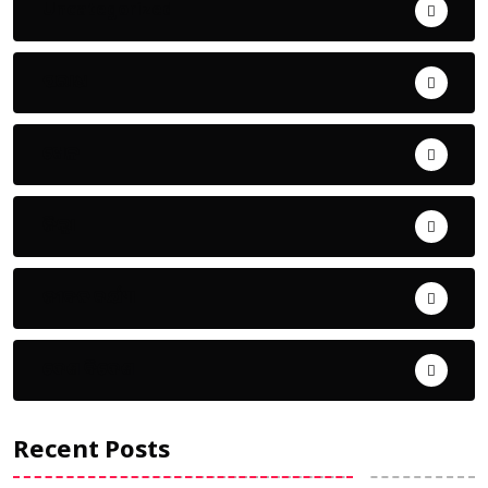
Uncategorized
ଅପରାଧ
ଖେଳ
ଜିଲ୍ଲା
ଜୀବନ ଚର୍ଯ୍ୟା
ଦେଶ ବିଦେଶ
Recent Posts