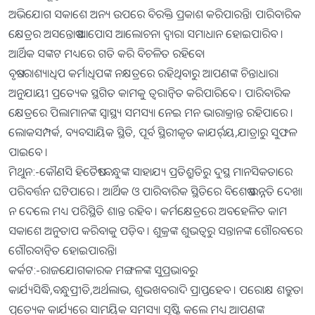
ଅଭିଯୋଗ ସକାଶେ ଅନ୍ୟ ଉପରେ ବିରକ୍ତି ପ୍ରକାଶ କରିପାରନ୍ତି। ପାରିବାରିକ
କ୍ଷେତ୍ରର ଅସନ୍ତୋଷ ଆପୋସ ଆଲୋଚନା ଦ୍ୱାରା ସମାଧାନ ହୋଇପାରିବ ।
ଆର୍ଥିକ ସଙ୍କଟ ମଧ୍ୟରେ ଗତି କରି ବିଚଳିତ ରହିବେ।
ବୃଷ:-ରାଶ୍ୟାଧିପ କର୍ମାଧିପଙ୍କ ନକ୍ଷତ୍ରରେ ରହିଥିବାରୁ ଆପଣଙ୍କ ଚିନ୍ତାଧାରା
ଅନୁଯାୟୀ ପ୍ରତ୍ୟେକ ସ୍ଥଗିତ କାମକୁ ତ୍ୱରାନ୍ବିତ କରିପାରିବେ । ପାରିବାରିକ
କ୍ଷେତ୍ରରେ ପିଲାମାନଙ୍କ ସ୍ବାସ୍ଥ୍ୟ ସମସ୍ୟା ନେଇ ମନ ଭାରାକ୍ରାନ୍ତ ରହିପାରେ ।
ଲୋକସମ୍ପର୍କ, ବ୍ୟବସାୟିକ ସ୍ଥିତି, ପୂର୍ବ ସ୍ଥିରୀକୃତ କାଯର୍ର୍‌ୟ,ଯାତ୍ରାରୁ ସୁଫଳ
ପାଇବେ ।
ମିଥୁନ:-କୌଣସି ହିତୈଷୀ ବନ୍ଧୁଙ୍କ ସାହାଯ୍ୟ ପ୍ରତିଶ୍ରୁତିରୁ ଦୁସ୍ଥ ମାନସିକତାରେ
ପରିବର୍ତ୍ତନ ଘଟିପାରେ । ଆର୍ଥିକ ଓ ପାରିବାରିକ ସ୍ଥିତିରେ ବିଶେଷ ଉନ୍ନତି ଦେଖା
ନ ଦେଲେ ମଧ୍ୟ ପରିସ୍ଥିତି ଶାନ୍ତ ରହିବ । କର୍ମକ୍ଷେତ୍ରରେ ଅବହେଳିତ କାମ
ସକାଶେ ଅନୁତାପ କରିବାକୁ ପଡ଼ିବ । ଶୁକ୍ରଙ୍କ ଶୁଭତ୍ୱରୁ ସନ୍ତାନଙ୍କ ଗୌରବରେ
ଗୌରବାନ୍ବିତ ହୋଇପାରନ୍ତି।
କର୍କଟ:-ରାଜଯୋଗକାରକ ମଙ୍ଗଳଙ୍କ ସୁପ୍ରଭାବରୁ
କାର୍ଯ୍ୟସିଦ୍ଧି,ବନ୍ଧୁପ୍ରୀତି,ଅର୍ଥଲାଭ, ଶୁଭଖବରାଦି ପ୍ରାପ୍ତହେବ । ପରୋକ୍ଷ ଶତ୍ରୁତା
ପ୍ରତ୍ୟେକ କାର୍ଯ୍ୟରେ ସାମୟିକ ସମସ୍ୟା ସୃଷ୍ଟି କଲେ ମଧ୍ୟ ଆପଣଙ୍କ