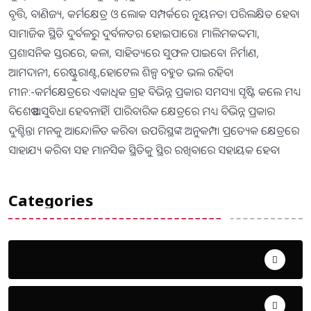
ବୃତ୍ତି, ବାଣିଜ୍ୟ, କର୍ମକ୍ଷେତ୍ର ଓ ଲୋକ ସମ୍ପର୍କରେ ନୂ୍ୟନତା ପରିଲକ୍ଷିତ ହେବ।
ସାମାଜିକ ସ୍ଥିତି ଦୁର୍ବଳରୁ ଦୁର୍ବଳତର ହୋଇପାରେ। ମାଲିମକଦ୍ଦମା,
ପ୍ରଶାସନିକ ସ୍ତରରେ, କଳା, ସାହିତ୍ୟରେ ସୁଫଳ ପାଇବେ। ନିର୍ମାଣ,
ଆମଦାନୀ, ରେଷ୍ଟୁରାଣ୍ଟ,ହୋଟେଲ ଶିଳ୍ପ ବହୁତ ଭଲ ରହିବ।
ମୀନ:-କର୍ମକ୍ଷେତ୍ରରେ ଏକାଧିକ ଗ୍ରହ ବିଭିନ୍ନ ପ୍ରକାର ସମସ୍ୟା ସୃଷ୍ଟି କଲେ ମଧ୍ୟ
ବିଶେଷ ଅସୁବିଧା ହେବନାହିଁ। ପାରିବାରିକ କ୍ଷେତ୍ରରେ ମଧ୍ୟ ବିଭିନ୍ନ ପ୍ରକାର
ଦୁଶ୍ଚିନ୍ତା ମନକୁ ଆନ୍ଦୋଳିତ କରିବ। ଉପରିସ୍ଥଙ୍କ ଅନୁକମ୍ପା ପ୍ରତ୍ୟେକ କ୍ଷେତ୍ରରେ
ସାହାଯ୍ୟ କରିବା ସହ ମାନସିକ ସ୍ଥିତିକୁ ସ୍ଥିର ରଖିବାରେ ସହାୟକ ହେବ।
Categories
Uncategorized
ଅପରାଧ