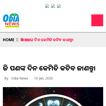
HOME
ଆଜି ଆପଣଙ୍କ ଦିନ କେମିତି କଟିବ ଜାଣନ୍ତୁ।
ଆଜି ଆପଣଙ୍କ ଦିନ କେମିତି କଟିବ ଜାଣନ୍ତୁ।
By - Odia News
10 Jan, 2020