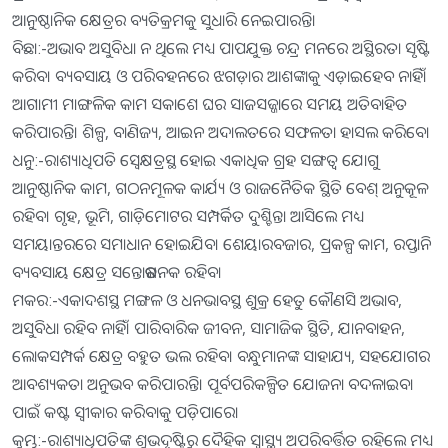
ଆନୁଷ୍ଠାନିକ କ୍ଷେତ୍ରର ବ୍ୟତିକ୍ରମକୁ ସୁଧାରି ନେଇପାରନ୍ତି।
ବିଛା:-ଅଭାବ ଅସୁବିଧା ନ ଥିଲେ ମଧ୍ୟ ପାପଯୁକ୍ତ ଚନ୍ଦ୍ର ମନରେ ଅସ୍ଥିରତା ସୃଷ୍ଟି
କରିବ। ବ୍ୟବସାୟ ଓ ପରିବହନରେ ଝଗଡ଼ାର ଆଶଙ୍କାକୁ ଏଡ଼ାଇହେବ ନାହିଁ।
ଆଗାମୀ ମାଙ୍ଗଳିକ କାମ ସକାଶେ ଘର ସାଜସଜ୍ଜାରେ ସମୟ ଅତିବାହିତ
କରିପାରନ୍ତି। ଶିଳ୍ପ, ବାଣିଜ୍ୟ, ଆଇନ ଅଦାଲତରେ ସଫଳତା ହାସଲ କରିବେ।
ଧନୁ:-ରାଶ୍ୟାଧିପତି ସ୍ବେକ୍ଷତ୍ରସ୍ଥ ହୋଇ ଏକାଧିକ ଗ୍ରହ ସଙ୍ଗତ୍ୱ ଯୋଗୁ
ଆନୁଷ୍ଠାନିକ କାମ, ଗଠନମୂଳକ କାର୍ଯ୍ୟ ଓ ରାଜନୈତିକ ସ୍ଥିତି ବେଶ୍‌ ଅନୁକୂଳ
ରହିବ। ଗୃହ, ଭୂମି, ଗାଡ଼ିମୋଟର ସମ୍ପର୍କିତ ଦୁଶ୍ଚିନ୍ତା ଆସିଲେ ମଧ୍ୟ
ସମୟାନ୍ତରରେ ସମାଧାନ ହୋଇଯିବ। ଶେୟାରବଜାର, ପ୍ରକଳ୍ପ କାମ, ରପ୍ତାନି
ବ୍ୟବସାୟ କ୍ଷେତ୍ର ସନ୍ତୋଷଜନକ ରହିବ।
ମକର:-ଏକାଦଶସ୍ଥ ମଙ୍ଗଳ ଓ ଧନଭାବସ୍ଥ ଶୁକ୍ର ହେତୁ କୌଣସି ଅଭାବ,
ଅସୁବିଧା ରହିବ ନାହିଁ। ପାରିବାରିକ ଜୀବନ, ସାମାଜିକ ସ୍ଥିତି, ଯାନବାହନ,
ଲୋକସମ୍ପର୍କ କ୍ଷେତ୍ର ବହୁତ ଭଲ ରହିବ। ବନ୍ଧୁମାନଙ୍କ ସାହାଯ୍ୟ, ସହଯୋଗର
ଆବଶ୍ୟକତା ଅନୁଭବ କରିପାରନ୍ତି। ପୂର୍ବପରିକଳ୍ପିତ ଯୋଜନା ବଦଳାଇବା
ପାଇଁ କଷ୍ଟ ସ୍ବୀକାର କରିବାକୁ ପଡ଼ିପାରେ।
କୁମ୍ଭ:-ରାଶ୍ୟାଧିପତିଙ୍କ ଶୁଭଦୃଷ୍ଟିରୁ ଦୈହିକ ସ୍ବାସ୍ଥ୍ୟ ଅପରିବର୍ତ୍ତିତ ରହିଲେ ମଧ୍ୟ