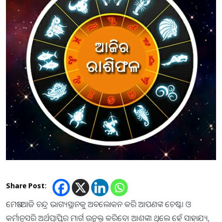
Share Post:
ମେଷ:-ଆଜି ଚନ୍ଦ୍ର ଭାଗ୍ୟସ୍ଥାନକୁ ଅବଲୋକନ କରି ଆପଣଙ୍କ ଚେଷ୍ଟା ଓ
କର୍ମାନୁସରି ଅର୍ଥପ୍ରାପ୍ତିର ମାର୍ଗ ଉନ୍ମୁକ୍ତ କରିବେ। ଆଶଙ୍କା ଥିଲେ ହେଁ ସାହାଯ୍ୟ,