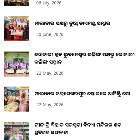
06 July, 2026
ମାଲାବାର ପକ୍ଷରୁ ନୁଓ୍ବା ଡାଏମଣ୍ଡ ସମ୍ଭାର
20 June, 2026
ରୋଟାରୀ କ୍ଲବ ଭୁବନେଶ୍ୱର କଳିଙ୍ଗ ପକ୍ଷରୁ ରୋଟାରୀ
କଳିଙ୍ଗ ସମ୍ମାନ
22 May, 2026
ମାଲାବାର ଚନ୍ଦ୍ରଶେଖରପୁର ଷ୍ଟୋରରେ ଆର୍ଟିଷ୍ଟ୍ରି ସୋ
22 May, 2026
ନୀଳାଦ୍ରି ବିହାର ସରସ୍ୱତୀ ବିଦ୍ୟା ମନ୍ଦିରର ଶତ
ପ୍ରତିଶତ ସଫଳତା