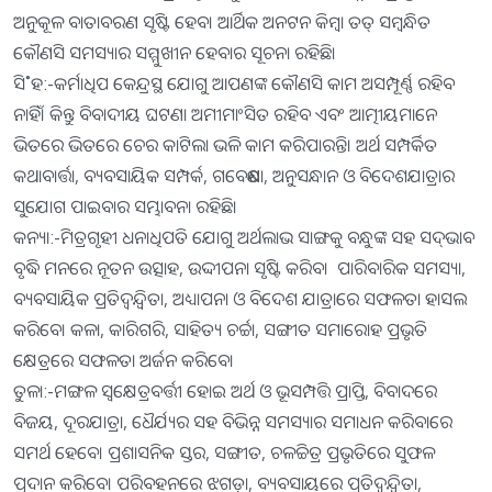
ଅନୁକୂଳ ବାତାବରଣ ସୃଷ୍ଟି ହେବ। ଆର୍ଥିକ ଅନଟନ କିମ୍ବା ତତ୍‌ ସମ୍ବନ୍ଧିତ
କୌଣସି ସମସ୍ୟାର ସମ୍ମୁଖୀନ ହେବାର ସୂଚନା ରହିଛି।
ସି˚ହ:-କର୍ମାଧିପ କେନ୍ଦ୍ରସ୍ଥ ଯୋଗୁ ଆପଣଙ୍କ କୌଣସି କାମ ଅସମ୍ପୂର୍ଣ୍ଣ ରହିବ
ନାହିଁ। କିନ୍ତୁ ବିବାଦୀୟ ଘଟଣା ଅମୀମାଂସିତ ରହିବ ଏବଂ ଆତ୍ମୀୟମାନେ
ଭିତରେ ଭିତରେ ଚେର କାଟିଲା ଭଳି କାମ କରିପାରନ୍ତି। ଅର୍ଥ ସମ୍ପର୍କିତ
କଥାବାର୍ତ୍ତା, ବ୍ୟବସାୟିକ ସମ୍ପର୍କ, ଗବେଷଣା, ଅନୁସନ୍ଧାନ ଓ ବିଦେଶଯାତ୍ରାର
ସୁଯୋଗ ପାଇବାର ସମ୍ଭାବନା ରହିଛି।
କନ୍ୟା:-ମିତ୍ରଗୃହୀ ଧନାଧିପତି ଯୋଗୁ ଅର୍ଥଲାଭ ସାଙ୍ଗକୁ ବନ୍ଧୁଙ୍କ ସହ ସଦ୍‌ଭାବ
ବୃଦ୍ଧି ମନରେ ନୂତନ ଉତ୍ସାହ, ଉଦ୍ଦୀପନା ସୃଷ୍ଟି କରିବ। ପାରିବାରିକ ସମସ୍ୟା,
ବ୍ୟବସାୟିକ ପ୍ରତିଦ୍ୱନ୍ଦ୍ୱିତା, ଅଧ୍ୟାପନା ଓ ବିଦେଶ ଯାତ୍ରାରେ ସଫଳତା ହାସଲ
କରିବେ। କଳା, କାରିଗରି, ସାହିତ୍ୟ ଚର୍ଚ୍ଚା, ସଙ୍ଗୀତ ସମାରୋହ ପ୍ରଭୃତି
କ୍ଷେତ୍ରରେ ସଫଳତା ଅର୍ଜନ କରିବେ।
ତୁଳା:-ମଙ୍ଗଳ ସ୍ବକ୍ଷେତ୍ରବର୍ତ୍ତୀ ହୋଇ ଅର୍ଥ ଓ ଭୂସମ୍ପତ୍ତି ପ୍ରାପ୍ତି, ବିବାଦରେ
ବିଜୟ, ଦୂରଯାତ୍ରା, ଧୈର୍ଯ୍ୟର ସହ ବିଭିନ୍ନ ସମସ୍ୟାର ସମାଧନ କରିବାରେ
ସମର୍ଥ ହେବେ। ପ୍ରଶାସନିକ ସ୍ତର, ସଙ୍ଗୀତ, ଚଳଚ୍ଚିତ୍ର ପ୍ରଭୃତିରେ ସୁଫଳ
ପ୍ରଦାନ କରିବେ। ପରିବହନରେ ଝଗଡ଼ା, ବ୍ୟବସାୟରେ ପ୍ରତିଦ୍ୱନ୍ଦ୍ୱିତା,