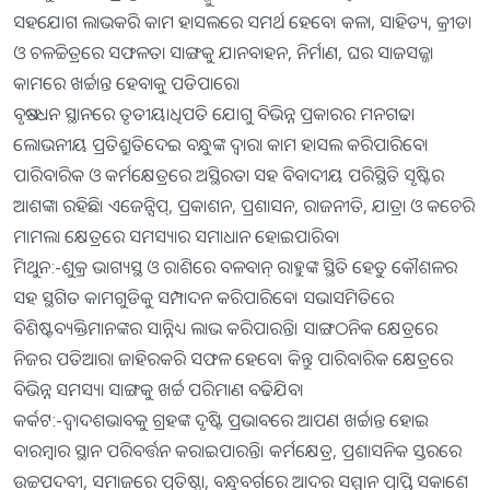
ସହଯୋଗ ଲାଭକରି କାମ ହାସଲରେ ସମର୍ଥ ହେବେ। କଳା, ସାହିତ୍ୟ, କ୍ରୀଡା
ଓ ଚଳଚ୍ଚିତ୍ରରେ ସଫଳତା ସାଙ୍ଗକୁ ଯାନବାହନ, ନିର୍ମାଣ, ଘର ସାଜସଜ୍ଜା
କାମରେ ଖର୍ଚ୍ଚାନ୍ତ ହେବାକୁ ପଡିପାରେ।
ବୃଷ:-ଧନ ସ୍ଥାନରେ ତୃତୀୟାଧିପତି ଯୋଗୁ ବିଭିନ୍ନ ପ୍ରକାରର ମନଗଢା
ଲୋଭନୀୟ ପ୍ରତିଶ୍ରୁତିଦେଇ ବନ୍ଧୁଙ୍କ ଦ୍ୱାରା କାମ ହାସଲ କରିପାରିବେ।
ପାରିବାରିକ ଓ କର୍ମକ୍ଷେତ୍ରରେ ଅସ୍ଥିରତା ସହ ବିବାଦୀୟ ପରିସ୍ଥିତି ସୃଷ୍ଟିର
ଆଶଙ୍କା ରହିଛି। ଏଜେନ୍ସିପ୍‌, ପ୍ରକାଶନ, ପ୍ରଶାସନ, ରାଜନୀତି, ଯାତ୍ରା ଓ କଚେରି
ମାମଲା କ୍ଷେତ୍ରରେ ସମସ୍ୟାର ସମାଧାନ ହୋଇପାରିବ।
ମିଥୁନ:-ଶୁକ୍ର ଭାଗ୍ୟସ୍ଥ ଓ ରାଶିରେ ବଳବାନ୍‌ ରାହୁଙ୍କ ସ୍ଥିତି ହେତୁ କୌଶଳର
ସହ ସ୍ଥଗିତ କାମଗୁଡିକୁ ସମ୍ପାଦନ କରିପାରିବେ। ସଭାସମିତିରେ
ବିଶିଷ୍ଟବ୍ୟକ୍ତିମାନଙ୍କର ସାନ୍ନିଧ୍ୟ ଲାଭ କରିପାରନ୍ତି। ସାଙ୍ଗଠନିକ କ୍ଷେତ୍ରରେ
ନିଜର ପତିଆରା ଜାହିରକରି ସଫଳ ହେବେ। କିନ୍ତୁ ପାରିବାରିକ କ୍ଷେତ୍ରରେ
ବିଭିନ୍ନ ସମସ୍ୟା ସାଙ୍ଗକୁ ଖର୍ଚ୍ଚ ପରିମାଣ ବଢିଯିବ।
କର୍କଟ:-ଦ୍ୱାଦଶଭାବକୁ ଗ୍ରହଙ୍କ ଦୃଷ୍ଟି ପ୍ରଭାବରେ ଆପଣ ଖର୍ଚ୍ଚାନ୍ତ ହୋଇ
ବାରମ୍ବାର ସ୍ଥାନ ପରିବର୍ତ୍ତନ କରାଇପାରନ୍ତି। କର୍ମକ୍ଷେତ୍ର, ପ୍ରଶାସନିକ ସ୍ତରରେ
ଉଚ୍ଚପଦବୀ, ସମାଜରେ ପ୍ରତିଷ୍ଠା, ବନ୍ଧୁବର୍ଗରେ ଆଦର ସମ୍ମାନ ପ୍ରାପ୍ତି ସକାଶେ