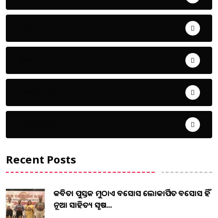
ଖେଳ
ଜିଲ୍ଲା
ଜୀବନ ଚର୍ଯ୍ୟା
ଦେଶ ବିଦେଶ
Recent Posts
କବିତା ପୁସ୍ତକ ମୁଠାଏ ଅବସୋସ ଲୋକାର୍ପିତ ଅବସୋସ ହିଁ
ନୂଆ ସାହିତ୍ୟ ସୃଷ...