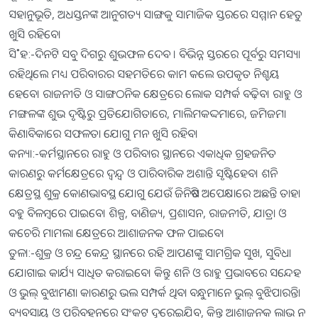
ସହାନୁଭୂତି, ଅଧସ୍ତନଙ୍କ ଆନୁଗତ୍ୟ ସାଙ୍ଗକୁ ସାମାଜିକ ସ୍ତରରେ ସମ୍ମାନ ହେତୁ
ଖୁସି ରହିବେ।
ସି˚ହ:-ଦିନଟି ସବୁ ଦିଗରୁ ଶୁଭଫଳ ଦେବ । ବିଭିନ୍ନ ସ୍ତରରେ ପୂର୍ବରୁ ସମସ୍ୟା
ରହିଥିଲେ ମଧ୍ୟ ପରିବାରର ସହମତିରେ କାମ କଲେ ଉପକୃତ ନିଶ୍ଚୟ
ହେବେ। ରାଜନୀତି ଓ ସାଙ୍ଗଠନିକ କ୍ଷେତ୍ରରେ ଲୋକ ସମ୍ପର୍କ ବଢ଼ିବ। ରାହୁ ଓ
ମଙ୍ଗଳଙ୍କ ଶୁଭ ଦୃଷ୍ଟିରୁ ପ୍ରତିଯୋଗିତାରେ, ମାଲିମକଦ୍ଦମାରେ, ଜମିଜମା
କିଣାବିକାରେ ସଫଳତା ଯୋଗୁ ମନ ଖୁସି ରହିବ।
କନ୍ୟା:-କର୍ମସ୍ଥାନରେ ରାହୁ ଓ ପରିବାର ସ୍ଥାନରେ ଏକାଧିକ ଗ୍ରହଜନିତ
କାରଣରୁ କର୍ମକ୍ଷେତ୍ରରେ ଦ୍ୱନ୍ଦ୍ୱ ଓ ପାରିବାରିକ ଅଶାନ୍ତି ସୃଷ୍ଟିହେବ। ଶନି
କ୍ଷେତ୍ରସ୍ଥ ଶୁକ୍ର କୋଣଭାବସ୍ଥ ଯୋଗୁ ଯେଉଁ ଜିନିଷଟି ଅପେକ୍ଷାରେ ଅଛନ୍ତି ତାହା
ବହୁ ବିଳମ୍ବରେ ପାଇବେ। ଶିଳ୍ପ, ବାଣିଜ୍ୟ, ପ୍ରଶାସନ, ରାଜନୀତି, ଯାତ୍ରା ଓ
କଚେରି ମାମଲା କ୍ଷେତ୍ରରେ ଆଶାଜନକ ଫଳ ପାଇବେ।
ତୁଳା:-ଶୁକ୍ର ଓ ଚନ୍ଦ୍ର କେନ୍ଦ୍ର ସ୍ଥାନରେ ରହି ଆପଣଙ୍କୁ ସାମଗ୍ରିକ ସୁଖ, ସୁବିଧା
ଯୋଗାଇ କାର୍ଯ୍ୟ ସାଧିତ କରାଇବେ। କିନ୍ତୁ ଶନି ଓ ରାହୁ ପ୍ରଭାବରେ ସନ୍ଦେହ
ଓ ଭୁଲ୍‌ ବୁଝାମଣା କାରଣରୁ ଭଲ ସମ୍ପର୍କ ଥିବା ବନ୍ଧୁମାନେ ଭୁଲ୍‌ ବୁଝିପାରନ୍ତି।
ବ୍ୟବସାୟ ଓ ପରିବହନରେ ସଂକଟ ଦୂରେଇଯିବ, କିନ୍ତୁ ଆଶାଜନକ ଲାଭ ନ