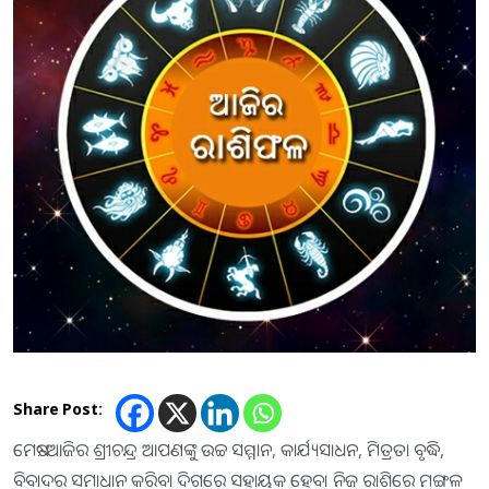
Share Post:
ମେଷ:-ଆଜିର ଶ୍ରୀଚନ୍ଦ୍ର ଆପଣଙ୍କୁ ଉଚ୍ଚ ସମ୍ମାନ, କାର୍ଯ୍ୟସାଧନ, ମିତ୍ରତା ବୃଦ୍ଧି,
ବିବାଦର ସମାଧାନ କରିବା ଦିଗରେ ସହାୟକ ହେବ। ନିଜ ରାଶିରେ ମଙ୍ଗଳ