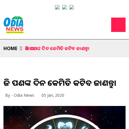
HOME
ଆଜି ଆପଣଙ୍କ ଦିନ କେମିତି କଟିବ ଜାଣନ୍ତୁ।
ଆଜି ଆପଣଙ୍କ ଦିନ କେମିତି କଟିବ ଜାଣନ୍ତୁ।
By - Odia News
05 Jan, 2020