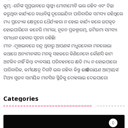
କୁମ୍ଭ:-ଶନିଙ୍କ ସୁପ୍ରଭାବରେ ସ୍ବାସ୍ଥ୍ୟ ମୋଟାମୋଟି ଭଲ ରହିବ ଏବଂ ଚିନ୍ତା
କରୁଥିବା କାର୍ଯ୍ୟରେ ବାଧାବିଘ୍ନ ଦୂରେଇଯିବ। ପାରିବାରିକ ସମସ୍ୟା ରହିଥିଲେ
ମଧ୍ୟ ପ୍ରତ୍ୟେକ କ୍ଷେତ୍ରରେ ଧୈର୍ଯ୍ୟହରା ନ ହୋଇ କାର୍ଯ୍ୟ କଲେ ଉପକୃତ
ହୋଇପାରିବେ। କଚେରି ମାମଲା, ନୂତନ ପ୍ରକଳ୍ପାରମ୍ଭ, ଜମିଜମା ସମସ୍ୟା
ସମାଧାନ ହେବାର ସୂଚନା ରହିଛି।
ମୀନ:-ମୁଖଭାବରେ ଚନ୍ଦ୍ର ଥିବାରୁ ଆପଣଙ୍କ ମଧୁରବୋଳା ମନଲୋଭା
କଥାରେ ଅନ୍ୟମାନଙ୍କର ମନକୁ ସହଜରେ କିଣିନେବେ। କୌଣସି କାମ
ଅଟକିବ ନାହିଁ କିମ୍ବା ବ୍ୟବସାୟ ପରିବହନରେ କ୍ଷତି ମଧ୍ୟ ନ ହୋଇପାରେ।
ପାରିବାରିକ, କର୍ମକ୍ଷେତ୍ର ଦିଗଟି ଭଲ ରହିବ। କିନ୍ତୁ ଈର୍ଷାପରାୟଣ ଆତ୍ମୀୟଙ୍କ
ମିଥ୍ୟା ଗୁଜବ ସାମୟିକ ମାନସିକ ସ୍ଥିତିକୁ ଦୋହଲାଇ ଦେଇପାରେ।
Categories
Uncategorized