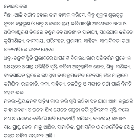
ହୋଇପାରେ।
ବିଛା:-ଆଜି ଖର୍ଚ୍ଚାନ୍ତ ହୋଇ କାମ ହାସଲ କରିବେ, କିନ୍ତୁ ଶୁକ୍ରଙ୍କ ଶୁଭତ୍ୱରୁ
ନୂତନ ବସ୍ତ୍ରଭୂଷଣ ଓ ଧାତୁ ଅଳଙ୍କାର କ୍ରୟ କରିପାରନ୍ତି। ଆପଣଙ୍କର ଆଶା ଓ
ଅଭିଳାଷ ପୂରଣ ଦିଗରେ ବନ୍ଧୁମାନେ ଆବଶ୍ୟକ ସାହାଯ୍ୟ, ସହଯୋଗ କରିବେ।
କୃଷି, ବାଣିଜ୍ୟ, ବ୍ୟବସାୟ, ପରିବହନ, ପ୍ରଶାସନ, ସାହିତ୍ୟ, ସାମ୍ବାଦିକତା ତଥା
ରାଜନୀତିରେ ସଫଳ ହେବେ।
ଧନୁ:-ଚନ୍ଦ୍ରଙ୍କ ସ୍ଥିତି ପ୍ରଭାବରେ ଆପଣଙ୍କ ବିଚାରଧାରାର ପରିବର୍ତ୍ତନ ପ୍ରତ୍ୟେକ
କ୍ଷେତ୍ରରେ ଅଶାନ୍ତ ପରିସ୍ଥିତି ସୃଷ୍ଟି କରିବ। ଆନୁଷ୍ଠାନିକ କ୍ଷେତ୍ର, ଶିଳ୍ପ, ବାଣିଜ୍ୟ,
ବ୍ୟବସାୟିକ ସ୍ତରରେ ରହିଥିବା ବ୍ୟତିକ୍ରମଜନିତ ଟେନସନ୍‌ କିିଛି ମାତ୍ରାରେ
କମିଯିବ। ରାଜନୀତି, କଳା, ସାହିତ୍ୟ, ଚଳଚ୍ଚିତ୍ର ଓ ସଙ୍ଗୀତ ଚର୍ଚ୍ଚା ପାଇଁ ଦିନଟି
ବହୁତ ଭଲ।
ମକର:-ପ୍ରିୟଜନଙ୍କ ସାନ୍ନିଧ୍ୟ ଲାଭ କରି ଖୁସି ରହିବା ସହ ଯାହା ଆଶା କରୁଛନ୍ତି
ତାହା ଅବଶ୍ୟ ପାଇବେ। ଯିଏ ଯେତେ ଶତ୍ରୁତା କରି ପ୍ରତିବନ୍ଧକ ସୃଷ୍ଟି କଲେ
ମଧ୍ୟ ଆପଣଙ୍କର କୌଣସି କ୍ଷତି ହେବନାହିଁ। ବାଣିଜ୍ୟ, ବ୍ୟବସାୟ ସାମାନ୍ୟ
ବାଧାପ୍ରାପ୍ତ ହେବ; ମାତ୍ର ଆର୍ଥିକ, ସାମାଜିକ, ପ୍ରଶାସନିକ ଓ ରାଜନୈତିକ କ୍ଷେତ୍ର
ଉନ୍ନତ ରହିବା ସମ୍ଭାବନା ଅଛି ।