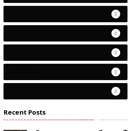
ଅପରାଧ
ଖେଳ
ଜିଲ୍ଲା
ଜୀବନ ଚର୍ଯ୍ୟା
ଦେଶ ବିଦେଶ
Recent Posts