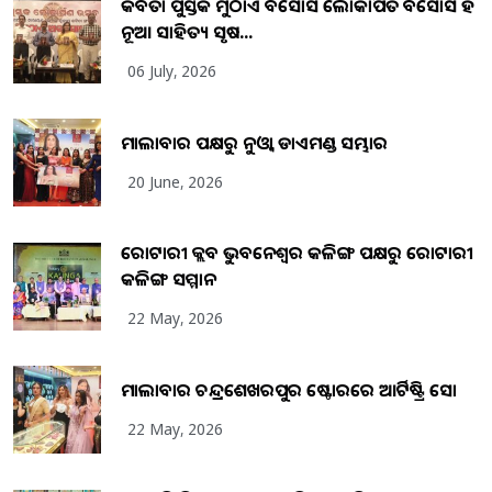
କବିତା ପୁସ୍ତକ ମୁଠାଏ ଅବସୋସ ଲୋକାର୍ପିତ ଅବସୋସ ହିଁ
ନୂଆ ସାହିତ୍ୟ ସୃଷ...
06 July, 2026
ମାଲାବାର ପକ୍ଷରୁ ନୁଓ୍ବା ଡାଏମଣ୍ଡ ସମ୍ଭାର
20 June, 2026
ରୋଟାରୀ କ୍ଲବ ଭୁବନେଶ୍ୱର କଳିଙ୍ଗ ପକ୍ଷରୁ ରୋଟାରୀ
କଳିଙ୍ଗ ସମ୍ମାନ
22 May, 2026
ମାଲାବାର ଚନ୍ଦ୍ରଶେଖରପୁର ଷ୍ଟୋରରେ ଆର୍ଟିଷ୍ଟ୍ରି ସୋ
22 May, 2026