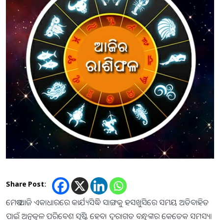
Share Post:
ମେଷ-ଆଜି ଏକାଧାରରେ କାର୍ଯ୍ୟସିଦ୍ଧି ସାଙ୍ଗକୁ ହସଖୁସିରେ ସମୟ ଅତିବାହିତ
ପାଇଁ ଅନୁକୂଳ ପରିବେଶ ସୃଷ୍ଟି ହେବ। ଦୂରାଗତ ବନ୍ଧୁଙ୍କର କେତେକ ସମସ୍ୟା