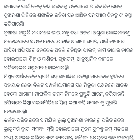
ସମାଧାନ ପାଇଁ ନିଜକୁ କିଛି କରିବାକୁ ପଡ଼ିପାରେ। ପାରିବାରିକ କ୍ଷେତ୍ର
ବୁଝାମଣା ଭିତ୍ତିରେ ଶୃଙ୍ଖଳିତ ରହିବା ସହ ଆର୍ଥିକ ସମସ୍ୟାର ବିକଳ୍ପ ବ୍ୟବସ୍ଥା
କରିପାରନ୍ତି।
ବୃଷ-କଥା ଚାତୁରି ମାଧ୍ୟମରେ ଭାଇ,ବନ୍ଧୁ ତଥା ଅଜଣା ଅଶୁଣା ଲୋକମାନଙ୍କୁ
ମନେଇବାରେ ସଫଳ ହେବେ ଯାହାକି ଆଗାମୀ ସମୟ ପାଇଁ କାମରେ
ଆସିବ। ଅଫିସରେ କେତେକ ଅଟକି ରହିଥିବା ଫାଇଲ୍‌ କାମ ତାହାର କାରଣ
ହୋଇପାରେ। ଶିଳ୍ପ ଓ ବାଣିଜ୍ୟ, ଗୃହାରମ୍ଭ, ଆନୁଷ୍ଠାନିକ କାମରେ
ପ୍ରତିବନ୍ଧକର ସମ୍ମୁଖୀନ ହୋଇପାରନ୍ତି।
ମିଥୁନ-ଅର୍ଥନୈତିକ ପ୍ରଗତି ସହ ସାମାଜିକ ପ୍ରତିଷ୍ଠା ମନୋବଳ ବୃଦ୍ଧିରେ
ସହାୟକ ହେବ। ନିକଟ ସମ୍ପର୍କୀୟମାନଙ୍କ ସହ ମିତ୍ରତା ବନ୍ଧନରେ ଆବଦ୍ଧ
ହେବେ। ଆଗାମୀ ମାଙ୍ଗଳିକ ଉତ୍ସବ ନିମନ୍ତେ ପ୍ରସ୍ତୁତି ଆରମ୍ଭ କରିପାରନ୍ତି।
ଅଫିସ୍‌ରେ କିମ୍ବା ସଭାସମିତିରେ ପ୍ରିୟ କଥା କହି ସମସ୍ୟାକୁ ସୁଧାରି
ନେଇପାରନ୍ତି।
କର୍କଟ-ପରିବାରରେ ସାମୟିକ ଭୁଲ୍‌ ବୁଝାମଣା କାରଣରୁ ପରିବାରରେ
ଭ୍ରାତୃବର୍ଗ ଦ୍ୱାରା ସମସ୍ୟା ସୃଷ୍ଟି ହୋଇପାରେ। ନୂତନ ପ୍ରକଳ୍ପାରମ୍ଭ ସକାଶେ
ବ୍ୟୟ ଅଟକଳ କରିବେ ଏବଂ ବ୍ୟବସାୟ ବାଣିଜ୍ୟ କ୍ଷେତ୍ରରେ ଉଚ୍ଚ ଫଳପ୍ରାପ୍ତି