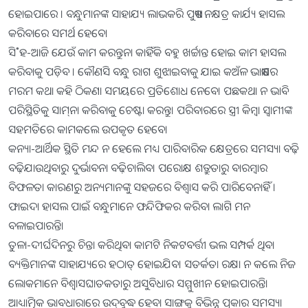
ହୋଇପାରେ । ବନ୍ଧୁମାନଙ୍କ ସାହାଯ୍ୟ ଲାଭକରି ପୁଷ୍ୟା ନକ୍ଷତ୍ର କାର୍ଯ୍ୟ ହାସଲ
କରିବାରେ ସମର୍ଥ ହେବେ।
ସି˚ହ-ଆଜି ଯେଉଁ କାମ କରନ୍ତୁନା କାହିଁକି ବହୁ ଖର୍ଚ୍ଚାନ୍ତ ହୋଇ କାମ ହାସଲ
କରିବାକୁ ପଡ଼ିବ । କୌଣସି ବନ୍ଧୁ ରାଗ ଶୁଝାଇବାକୁ ଯାଇ କଅଁଳ ଭାଷାରେ
ମରମ କଥା କହି ଠିକଣା ସମୟରେ ପ୍ରତିଶୋଧ ନେବେ। ପଛକଥା ନ ଭାବି
ପରିସ୍ଥିତିକୁ ସାମ୍‌ନା କରିବାକୁ ଚେଷ୍ଟା କରନ୍ତୁ। ପରିବାରରେ ସ୍ତ୍ରୀ କିମ୍ବା ସ୍ବାମୀଙ୍କ
ସହମତିରେ କାମକଲେ ଉପକୃତ ହେବେ।
କନ୍ୟା-ଆର୍ଥିକ ସ୍ଥିତି ମନ୍ଦ ନ ହେଲେ ମଧ୍ୟ ପାରିବାରିକ କ୍ଷେତ୍ରରେ ସମସ୍ୟା ବଢ଼ି
ବଢ଼ିଯାଉଥିବାରୁ ଦୁର୍ଭାବନା ବଢ଼ିଚାଲିବ। ପରୋକ୍ଷ ଶତ୍ରୁତାରୁ ବାରମ୍ବାର
ବିଫଳତା କାରଣରୁ ଅନ୍ୟମାନଙ୍କୁ ସହଜରେ ବିଶ୍ୱାସ କରି ପାରିବେନାହିଁ ।
ଫାଇଦା ହାସଲ ପାଇଁ ବନ୍ଧୁମାନେ ଫନ୍ଦିଫିକର କରିବା ଲାଗି ମନ
ବଳାଇପାରନ୍ତି।
ତୁଳା-ଦୀର୍ଘଦିନରୁ ଚିନ୍ତା କରିଥିବା କାମଟି ନିକଟବର୍ତ୍ତୀ ଭଲ ସମ୍ପର୍କ ଥିବା
ବ୍ୟକ୍ତିମାନଙ୍କ ସାହାଯ୍ୟରେ ହଠାତ୍‌ ହୋଇଯିବ। ସତର୍କତା ରକ୍ଷା ନ କଲେ ନିଜ
ଲୋକମାନେ ବିଶ୍ୱାସଘାତକତାରୁ ଅସୁବିଧାର ସମ୍ମୁଖୀନ ହୋଇପାରନ୍ତି।
ଆଧ୍ୟାତ୍ମିକ ଭାବଧାରାରେ ଉଦ୍‌ବୁଦ୍ଧ ହେବା ସାଙ୍ଗକୁ ବିଭିନ୍ନ ପ୍ରକାର ସମସ୍ୟା