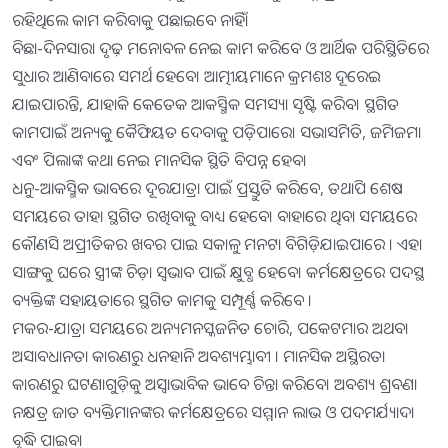
ରହିଥିଲେ କାମ କରିବାକୁ ପଛାଇବେ ନାହିଁ।
ବିଛା-ଦିନସାରା ଦୃଢ଼ ମନୋବଳ ନେଇ କାମ କରିବେ ଓ ଆର୍ଥିକ ପରିସ୍ଥିତିରେ
ସୁଧାର ଆଣିବାରେ ସମର୍ଥ ହେବେ। ଆତ୍ମୀୟମାନେ କ୍ରମଶଃ ଦୂରେଇ
ଯାଇପାରନ୍ତି, ଯାହାକି କେତେକ ଆକସ୍ମିକ ସମସ୍ୟା ସୃଷ୍ଟି କରିବ। ସ୍ଥଗିତ
କାମପାଇଁ ଅନ୍ୟକୁ କୈଫିୟତ ଦେବାକୁ ପଡ଼ିପାରେ। ସଭାସମିତି, ଜମିଜମା
ଏବଂ ପିଲାଙ୍କ କଥା ନେଇ ମାନସିକ ସ୍ଥିତି ବିପନ୍ନ ହେବ।
ଧନୁ-ଆକସ୍ମିକ ଭାବରେ ଦୂରଯାତ୍ରା ପାଇଁ ପ୍ରସ୍ତୁତି କରିବେ, ତଥାପି ଶେଷ
ସମୟରେ ତାହା ସ୍ଥଗିତ ରଖିବାକୁ ବାଧ୍ୟ ହେବେ। ବାହାରେ ଥିବା ସମୟରେ
କୌଣସି ଅପ୍ରୀତିକର ଖବର ପାଇ ସକାଳୁ ମନଟା ବିଗିଡ଼ିଯାଇପାରେ । ଏହା
ସାଙ୍ଗକୁ ଘରେ ସ୍ତ୍ରୀଙ୍କ ଚିଡ଼ା ସ୍ବଭାବ ପାଇଁ କ୍ଷୁବ୍ଧ ହେବେ। କର୍ମକ୍ଷେତ୍ରରେ ପଦସ୍ଥ
ବ୍ୟକ୍ତିଙ୍କ ସହାୟତାରେ ସ୍ଥଗିତ କାମକୁ ସମ୍ପୂର୍ଣ୍ଣ କରିବେ ।
ମକର-ଯାତ୍ରା ସମୟରେ ଅନ୍ୟମନସ୍କଜନିତ ଚୋରି, ପକେଟମାର ଅଥବା
ଅସାବଧାନତା କାରଣରୁ ଧନହାନି ଅବଶ୍ୟମ୍ଭାବୀ । ମାନସିକ ଅସ୍ଥିରତା
କାରଣରୁ ଘଟଣାଗୁଡ଼ିକୁ ଅସ୍ବାଭାବିକ ଭାବେ ଚିନ୍ତା କରିବେ। ଅବଶ୍ୟ ଶ୍ରବଣା
ନକ୍ଷତ୍ର ଜାତ ବ୍ୟକ୍ତିମାନଙ୍କର କର୍ମକ୍ଷେତ୍ରରେ ସମ୍ମାନ ଲାଭ ଓ ପଦମର୍ଯ୍ୟାଦା
ବୃଦ୍ଧି ପାଇବ।