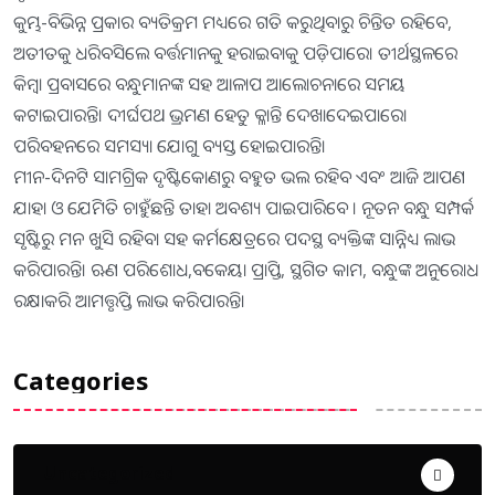
କୁମ୍ଭ-ବିଭିନ୍ନ ପ୍ରକାର ବ୍ୟତିକ୍ରମ ମଧ୍ୟରେ ଗତି କରୁଥିବାରୁ ଚିନ୍ତିତ ରହିବେ,
ଅତୀତକୁ ଧରିବସିଲେ ବର୍ତ୍ତମାନକୁ ହରାଇବାକୁ ପଡ଼ିପାରେ। ତୀର୍ଥସ୍ଥଳରେ
କିମ୍ବା ପ୍ରବାସରେ ବନ୍ଧୁମାନଙ୍କ ସହ ଆଳାପ ଆଲୋଚନାରେ ସମୟ
କଟାଇପାରନ୍ତି। ଦୀର୍ଘପଥ ଭ୍ରମଣ ହେତୁ କ୍ଳାନ୍ତି ଦେଖାଦେଇପାରେ।
ପରିବହନରେ ସମସ୍ୟା ଯୋଗୁ ବ୍ୟସ୍ତ ହୋଇପାରନ୍ତି।
ମୀନ-ଦିନଟି ସାମଗ୍ରିକ ଦୃଷ୍ଟିକୋଣରୁ ବହୁତ ଭଲ ରହିବ ଏବଂ ଆଜି ଆପଣ
ଯାହା ଓ ଯେମିତି ଚାହୁଁଛନ୍ତି ତାହା ଅବଶ୍ୟ ପାଇପାରିବେ । ନୂତନ ବନ୍ଧୁ ସମ୍ପର୍କ
ସୃଷ୍ଟିରୁ ମନ ଖୁସି ରହିବା ସହ କର୍ମକ୍ଷେତ୍ରରେ ପଦସ୍ଥ ବ୍ୟକ୍ତିଙ୍କ ସାନ୍ନିଧ୍ୟ ଲାଭ
କରିପାରନ୍ତି। ଋଣ ପରିଶୋଧ,ବକେୟା ପ୍ରାପ୍ତି, ସ୍ଥଗିତ କାମ, ବନ୍ଧୁଙ୍କ ଅନୁରୋଧ
ରକ୍ଷାକରି ଆମତ୍ତୃପ୍ତି ଲାଭ କରିପାରନ୍ତି।
Categories
Uncategorized