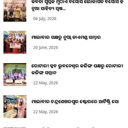
କବିତା ପୁସ୍ତକ ମୁଠାଏ ଅବସୋସ ଲୋକାର୍ପିତ ଅବସୋସ ହିଁ
ନୂଆ ସାହିତ୍ୟ ସୃଷ...
06 July, 2026
ମାଲାବାର ପକ୍ଷରୁ ନୁଓ୍ବା ଡାଏମଣ୍ଡ ସମ୍ଭାର
20 June, 2026
ରୋଟାରୀ କ୍ଲବ ଭୁବନେଶ୍ୱର କଳିଙ୍ଗ ପକ୍ଷରୁ ରୋଟାରୀ
କଳିଙ୍ଗ ସମ୍ମାନ
22 May, 2026
ମାଲାବାର ଚନ୍ଦ୍ରଶେଖରପୁର ଷ୍ଟୋରରେ ଆର୍ଟିଷ୍ଟ୍ରି ସୋ
22 May, 2026