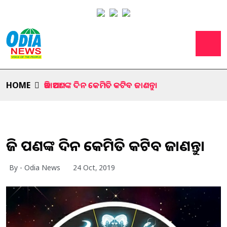
HOME
ଆଜି ଆପଣଙ୍କ ଦିନ କେମିତି କଟିବ ଜାଣନ୍ତୁ।
ଆଜି ଆପଣଙ୍କ ଦିନ କେମିତି କଟିବ ଜାଣନ୍ତୁ।
By - Odia News
24 Oct, 2019