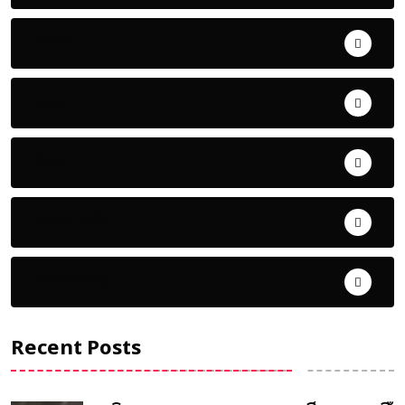
ଅପରାଧ
ଖେଳ
ଜିଲ୍ଲା
ଜୀବନ ଚର୍ଯ୍ୟା
ଦେଶ ବିଦେଶ
Recent Posts