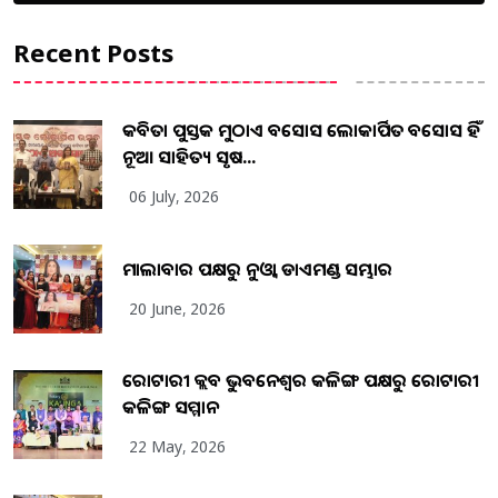
Recent Posts
କବିତା ପୁସ୍ତକ ମୁଠାଏ ଅବସୋସ ଲୋକାର୍ପିତ ଅବସୋସ ହିଁ
ନୂଆ ସାହିତ୍ୟ ସୃଷ...
06 July, 2026
ମାଲାବାର ପକ୍ଷରୁ ନୁଓ୍ବା ଡାଏମଣ୍ଡ ସମ୍ଭାର
20 June, 2026
ରୋଟାରୀ କ୍ଲବ ଭୁବନେଶ୍ୱର କଳିଙ୍ଗ ପକ୍ଷରୁ ରୋଟାରୀ
କଳିଙ୍ଗ ସମ୍ମାନ
22 May, 2026