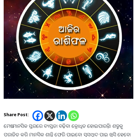
Share Post:
ମେଷ: ମାନସିକ ସ୍ତରରେ ବ୍ୟସ୍ତତା ବଢ଼ିବ। କ୍ରୋଧିତ ହୋଇପାରନ୍ତି। ଶତ୍ରୁକୁ
ପରାଜିତ କରି ମାନସିକ ଶାନ୍ତି ଫେରି ପାଇବେ। ସୁସମ୍ବାଦ ପାଇ ଖୁସି ହେବେ।