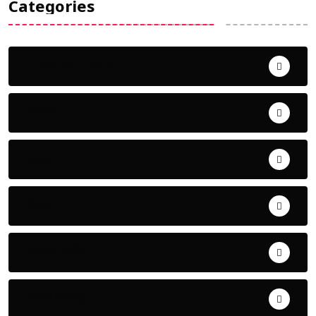
Categories
Uncategorized
ଅପରାଧ
ଖେଳ
ଜିଲ୍ଲା
ଜୀବନ ଚର୍ଯ୍ୟା
ଦେଶ ବିଦେଶ