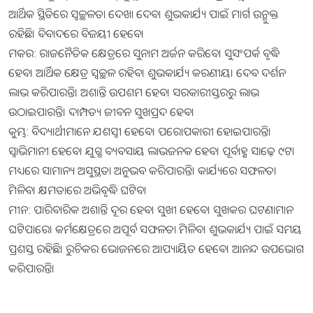
ଆର୍ଥିକ ସ୍ଥିତିରେ ସ୍ୱଚ୍ଛଳତା ଦେଖା ଦେବ। ଶୁଭକାର୍ଯ୍ୟ ପାଇଁ ମାର୍ଗ ଉନ୍ମୁକ୍ତ
ରହିଛି। ବିବାଦରେ ବିଜୟୀ ହେବେ।
ମକର: ରାଜନୈତିକ କ୍ଷେତ୍ରରେ ସୁନାମ ଅର୍ଜନ କରିବେ। ସୁସଂପର୍କ ବୃଦ୍ଧି
ହେବ। ଆର୍ଥିକ କ୍ଷେତ୍ର ସ୍ୱଚ୍ଛଳ ରହିବ। ଶୁଭକାର୍ଯ୍ୟ କରଣୀୟ। ଦେବ ଦର୍ଶନ
ଲାଭ କରିପାରନ୍ତି। ଅଶାନ୍ତି ଉପଶମ ହେବ। ସରକାରୀସ୍ତରରୁ ଲାଭ
ଉଠାଇପାରନ୍ତି। ଦାମ୍ପତ୍ୟ ଜୀବନ ସୁଖପ୍ରଦ ହେବ।
କୁମ୍ଭ: ବିଦ୍ୟାର୍ଥୀମାନେ ଯଶସ୍ୱୀ ହେବେ। ପରୋପକାରୀ ହୋଇପାରନ୍ତି।
ସ୍ୱାଭିମାନୀ ହେବେ। ଯୁଗ୍ମ ବ୍ୟବସାୟ ଲାଭଜନକ ହେବ। ପୂର୍ବାହ୍ଣ ସାଢ଼େ ୯ଟା
ମଧ୍ୟରେ ସାମାନ୍ୟ ଅସୁସ୍ଥତା ଅନୁଭବ କରିପାରନ୍ତି। କାର୍ଯ୍ୟରେ ସଫଳତା
ମିଳିବ। କ୍ଷମତାରେ ଅଭିବୃଦ୍ଧି ଘଟିବ।
ମୀନ: ପାରିବାରିକ ଅଶାନ୍ତି ଦୂର ହେବ। ସୁଖୀ ହେବେ। ସୁଖକର ଘଟଣାମାନ
ଘଟିପାରେ। କର୍ମକ୍ଷେତ୍ରରେ ଅପୂର୍ବ ସଫଳତା ମିଳିବ। ଶୁଭକାର୍ଯ୍ୟ ପାଇଁ ସମୟ
ପ୍ରଶସ୍ତ ରହିଛି। ରୁଚିକର ଭୋଜନରେ ଆପ୍ୟାୟିତ ହେବେ। ଆନନ୍ଦ ଉପଭୋଗ
କରିପାରନ୍ତି।