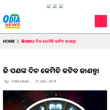
HOME
ଆଜି ଆପଣଙ୍କ ଦିନ କେମିତି କଟିବ ଜାଣନ୍ତୁ।
ଆଜି ଆପଣଙ୍କ ଦିନ କେମିତି କଟିବ ଜାଣନ୍ତୁ।
By - Odia News
21 Dec, 2019