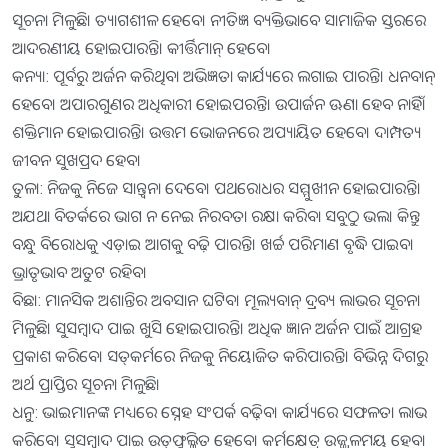
ସୂଚନା ମିଳୁଛି। ତ୍ୟାଗଶୀଳ ହେବେ। ନୀତିଜ୍ଞ ବ୍ୟକ୍ତିଭାବେ ସାମାଜିକ ସ୍ତରରେ
ଆଦରଣୀୟ ହୋଇପାରନ୍ତି। କୀର୍ତ୍ତିମାନ୍‍ ହେବେ।
କନ୍ୟା: ପୂର୍ବରୁ ଅର୍ଜନ କରିଥିବା ଅଭିଜ୍ଞତା କାର୍ଯ୍ୟରେ ଲଗାଇ ପାରନ୍ତି। ଧନବାନ୍‍
ହେବେ। ଅପାରଗୁଣର ଅଧିକାରୀ ହୋଇପରନ୍ତି। ଉପାର୍ଜନ ଊଣା ହେବ ନାହିଁ।
ଶକ୍ତିମାନ ହୋଇପାରନ୍ତି। ଉତ୍ତମ ଭୋଜନରେ ଅପ୍ୟାୟିତ ହେବେ। ଦାମ୍ପତ୍ୟ
ଜୀବନ ସୁଖପ୍ରଦ ହେବ।
ତୁଳା: ନିଜକୁ ନିଜେ ସାନ୍ତ୍ୱନା ଦେବେ। ପଥରୋଧର ସମ୍ମୁଖୀନ ହୋଇପାରନ୍ତି।
ଅଯଥା ବିତର୍କରେ ଭାଗ ନ ନେଇ ନିରବତା ରକ୍ଷା କରିବା ସବୁଠୁ ଭଲ। କିନ୍ତୁ
ବନ୍ଧୁ ବିରୋଧକୁ ଏଡ଼ାଇ ଆଗକୁ ବଢ଼ି ପାରନ୍ତି। ଖର୍ଚ୍ଚ ପରିମାଣ ବୃଦ୍ଧି ପାଇବ।
ଭ୍ରାତୃଭାବ ଅତୁଟ ରହିବ।
ବିଛା: ମାନସିକ ଅଶାନ୍ତିର ଅବସାନ ଘଟିବ। ମୂଲ୍ୟବାନ୍‍ ଦ୍ରବ୍ୟ ଲାଭର ସୂଚନା
ମିଳୁଛି। ସୁସମ୍ବାଦ ପାଇ ଖୁସି ହୋଇପାରନ୍ତି। ଅଧିକ ଜ୍ଞାନ ଅର୍ଜନ ପାଇଁ ଆଗ୍ରହ
ପ୍ରକାଶ କରିବେ। ସତ୍‍କର୍ମରେ ନିଜକୁ ନିୟୋଜିତ କରିପାରନ୍ତି। ବିଭିନ୍ନ ଦିଗରୁ
ଅର୍ଥ ପ୍ରାପ୍ତିର ସୂଚନା ମିଳୁଛି।
ଧନୁ: ଭାଇମାନଙ୍କ ମଧ୍ୟରେ ସ୍ନେହ ସଂପର୍କ ବଢ଼ିବ। କାର୍ଯ୍ୟରେ ସଫଳତା ଲାଭ
କରିବେ। ସୁସମ୍ବାଦ ପାଇ ଉତ୍‍ଫୁଲ୍ଲିତ ହେବେ। କର୍ମକ୍ଷେତ୍ର ଉଜ୍ଜ୍ୱଳମୟ ହେବ।