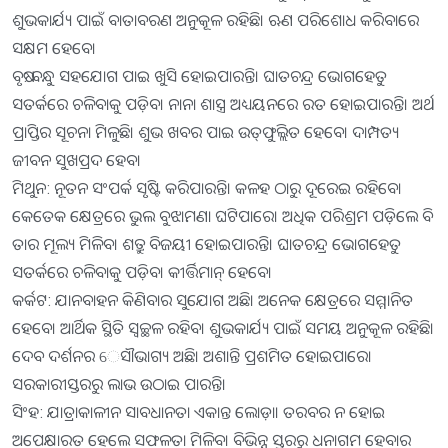
ଶୁଭକାର୍ଯ୍ୟ ପାଇଁ ବାତାବରଣ ଅନୁକୂଳ ରହିଛି। ଋଣ ପରିଶୋଧ କରିବାରେ
ସକ୍ଷମ ହେବେ।
ବୃଷ: ବନ୍ଧୁ ସହଯୋଗ ପାଇ ଖୁସି ହୋଇପାରନ୍ତି। ଘାତଚନ୍ଦ୍ର ଭୋଗହେତୁ
ସତର୍କରେ ଚଳିବାକୁ ପଡ଼ିବ। ନାନା ଶାସ୍ତ୍ର ଅଧ୍ୟୟନରେ ରତ ହୋଇପାରନ୍ତି। ଅର୍ଥ
ପ୍ରାପ୍ତିର ସୂଚନା ମିଳୁଛି। ଶୁଭ ଖବର ପାଇ ଉତ୍‍ଫୁଲ୍ଲିତ ହେବେ। ଦାମ୍ପତ୍ୟ
ଜୀବନ ସୁଖପ୍ରଦ ହେବ।
ମିଥୁନ: ନୂତନ ସଂପର୍କ ସୃଷ୍ଟି କରିପାରନ୍ତି। କଳହ ଠାରୁ ଦୂରେଇ ରହିବେ।
କେତେକ କ୍ଷେତ୍ରରେ ଭୁଲ ବୁଝାମଣା ଘଟିପାରେ। ଅଧିକ ପରିଶ୍ରମ ପଡ଼ିଲେ ବି
ତାର ମୂଲ୍ୟ ମିଳିବ। ଶତ୍ରୁ ବିଜୟୀ ହୋଇପାରନ୍ତି। ଘାତଚନ୍ଦ୍ର ଭୋଗହେତୁ
ସତର୍କରେ ଚଳିବାକୁ ପଡ଼ିବ। କୀର୍ତ୍ତିମାନ୍‍ ହେବେ।
କର୍କଟ: ଯାନବାହନ କିଣିବାର ସୁଯୋଗ ଅଛି। ଅନେକ କ୍ଷେତ୍ରରେ ସମ୍ମାନିତ
ହେବେ। ଆର୍ଥିକ ସ୍ଥିତି ସ୍ୱଚ୍ଛଳ ରହିବ। ଶୁଭକାର୍ଯ୍ୟ ପାଇଁ ସମୟ ଅନୁକୂଳ ରହିଛି।
ଦେବ ଦର୍ଶନର େସୗଭାଗ୍ୟ ଅଛି। ଅଶାନ୍ତି ପ୍ରଶମିତ ହୋଇପାରେ।
ସରକାରୀସ୍ତରରୁ ଲାଭ ଉଠାଇ ପାରନ୍ତି।
ସିଂହ: ଯାତ୍ରାକାଳୀନ ସାବଧାନତା ଏକାନ୍ତ ଲୋଡ଼ା। ତରବର ନ ହୋଇ
ଅପେକ୍ଷାରତ ହେଲେ ସଫଳତା ମିଳିବ। ବିଭିନ୍ନ ସ୍ତରରୁ ଧନାଗମ ହେବାର