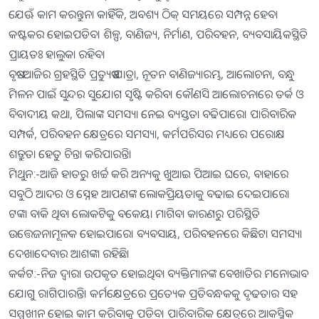
ଯେଊଁ କାମ କରନ୍ତୁନା କାହିଁକି, ଅବଶ୍ୟ ଠିକ୍‌ ସମୟରେ ସମ୍ପନ୍ନ ହେବା
କଷ୍ଟକର ହୋଇପଡିବ। ଶିଳ୍ପ, ବାଣିଜ୍ୟ, ନିର୍ମାଣ, ପରିବହନ, ବ୍ୟବସାୟିକସ୍ଥିତି
ପ୍ରାୟତଃ ହାଲୁକା ରହିବ।
ବୃଷ:-ଆଜିର ଗ୍ରହସ୍ଥିତି ପ୍ରତ୍ୟୁଷ ଯାତ୍ରା, ନୂତନ ବାଣିଜ୍ୟାରମ୍ଭ, ଆଲୋଚନା, ବନ୍ଧୁ
ମିଳନ ପାଇଁ ସୁନ୍ଦର ସୁଯୋଗ ସୃଷ୍ଟି କରିବ। କୌଣସି ଆଲୋଚନାରେ ତର୍କ ଓ
ବିବାଦୀୟ କଥା, ପିଲାଙ୍କ ସମସ୍ୟା ନେଇ ବ୍ୟସ୍ତତା ବଢିପାରେ। ପାରିବାରିକ
ସମ୍ପର୍କ, ପରିବହନ କ୍ଷେତ୍ରରେ ସମସ୍ୟା, କର୍ମପରିସର ମଧ୍ୟରେ ପରୋକ୍ଷ
ଶତ୍ରୁତା ହେତୁ ଚିନ୍ତା କରିପାରନ୍ତି।
ମିଥୁନ:-ଆଜି ହାତରୁ ଖର୍ଚ୍ଚ କରି ଅନ୍ୟକୁ ଖୁଆଇ ପିଆଇ ଘରେ, ବାହାରେ
ସବୁଠି ଆଦର ଓ ସ୍ନେହ ଆପଣଙ୍କ ଲୋକପ୍ରିୟତାକୁ ବଢାଇ ଦେଇପାରେ।
ଟଙ୍କା ବାକି ଥିବା ଲୋକଟିକୁ ବକେୟା ମାଗିବା କାରଣରୁ ପରିସ୍ଥିତି
ଉତ୍ତେଜନାମୂଳକ ହୋଇପାରେ। ବ୍ୟବସାୟ, ପରିବହନରେ କିଛିଟା ସମସ୍ୟା
ଦେଖାଦେବାର ଆଶଙ୍କା ରହିଛି।
କର୍କଟ:-ନିଜ ଦ୍ୱାରା ଉପକୃତ ହୋଇଥିବା ବ୍ୟକ୍ତିମାନଙ୍କ ବେଖାତିର ମନୋଭାବ
ଯୋଗୁ ରାଗିପାରନ୍ତି। କର୍ମକ୍ଷେତ୍ରରେ ପ୍ରତ୍ୟେକ ପ୍ରତିବନ୍ଧକକୁ ଦୃଢତାର ସହ
ସମ୍ମୁଖୀନ ହୋଇ କାମ କରିବାକୁ ପଡିବ। ପାରିବାରିକ କ୍ଷେତ୍ରରେ ଆକସ୍ମିକ