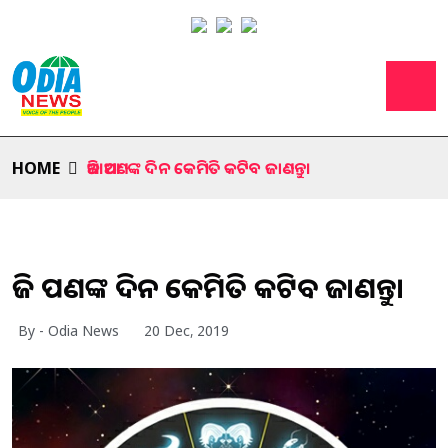
HOME
ଆଜି ଆପଣଙ୍କ ଦିନ କେମିତି କଟିବ ଜାଣନ୍ତୁ।
ଆଜି ଆପଣଙ୍କ ଦିନ କେମିତି କଟିବ ଜାଣନ୍ତୁ।
By - Odia News
20 Dec, 2019