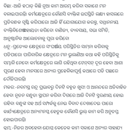
ବିଛା:-ଆଜି ହଠାତ୍‌ କିଛି ନୂଆ କାମ ଆରମ୍ଭ କରିବା ସକାଶେ ମନ
ବଳାଇପାରନ୍ତି। କର୍ମକ୍ଷେତ୍ରରେ କୌଣସି ବ୍ୟକ୍ତିଙ୍କ ଉପସ୍ଥିତି ଲକ୍ଷ୍ୟ ହାସଲରେ
ପ୍ରତିବନ୍ଧକ ସୃଷ୍ଟି କରିପାରେ। ଆଜି ହିଁ ଯୋଗାଯୋଗ କରନ୍ତୁ, ସମ୍ମାନନୀୟ
ବ୍ୟକ୍ତିବିଶେଷ ସହାୟତା କରିବେ। ବାଣିଜ୍ୟ, ବ୍ୟବସାୟ, ସଭା ସମିତି,
ଆନୁଷ୍ଠାନିକ ଆଲୋଚନାକୁ ପୂରା କରିବେ।
ଧନୁ:-ପ୍ରତ୍ୟେକ କ୍ଷେତ୍ରରେ ସଂଘର୍ଷମୟ ପରିସ୍ଥିତିର ସାମ୍‌ନା କରିବାକୁ
ପଡିପାରେ। ପାରିବାରିକ କ୍ଷେତ୍ରରେ ମନ ଭୁଲାଣିଆ କଥା କହି ପରିସ୍ଥିତିକୁ
ସମ୍ଭାଳି ନେବେ। କର୍ମକ୍ଷେତ୍ରରେ ଲାଗି ରହିଥିବା ଟେନ୍‌ସନ୍‌ ଦୂର ହେବ। ଆଶା
ପୂରଣ ହେବା ମାନସରେ ଅନ୍ୟର ପ୍ରହେଳିକାପୂର୍ଣ୍ଣ କଥାରେ ପଡି ପଛରେ
ଦୌଡିପାରନ୍ତି।
ମକର:-ନବମସ୍ଥ ଚନ୍ଦ୍ର ପ୍ରଭାବରୁ ଦିନଟି ବହୁତ ଖୁସୀ ଓ ଆନନ୍ଦରେ ଅତିବାହିତ
ହେବ। ନୂତନ ବନ୍ଧୁତା ସ୍ଥାପନ କରିବା ଦିଗରେ ଆଜି ଦିନଟି ସ୍ମରଣୀୟ ହୋଇ
ରହିବ। ବନ୍ଧୁଙ୍କ ସହ ଅର୍ଥ ସମ୍ପର୍କକୁ ନେଇ ବିବାଦ ଦେଖାଦେଇ ପାରେ।
କାର୍ଯ୍ୟକ୍ଷେତ୍ରରେ ଅନ୍ୟମନସ୍କ ହେତୁକ କୌଣସି ଭୁଲ୍‌ କାମ କରି ଅନୁତପ୍ତ
ହୋଇପାରନ୍ତି।
କୁମ୍ଭ:-ନିଜର ଅବହେଳା ଯୋଗୁ କେତେକ କାମ ସକାଶେ ଅନ୍ୟର ସାହାଯ୍ୟ