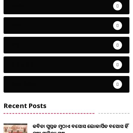
ଅପରାଧ
ଖେଳ
ଜିଲ୍ଲା
ଜୀବନ ଚର୍ଯ୍ୟା
ଦେଶ ବିଦେଶ
Recent Posts
କବିତା ପୁସ୍ତକ ମୁଠାଏ ଅବସୋସ ଲୋକାର୍ପିତ ଅବସୋସ ହିଁ