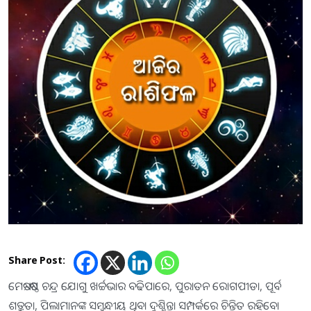
Share Post:
ମେଷ:-ଷଷ୍ଠ ଚନ୍ଦ୍ର ଯୋଗୁ ଖର୍ଚ୍ଚଭାର ବଢିପାରେ, ପୁରାତନ ରୋଗପୀଡା, ପୂର୍ବ
ଶତ୍ରୁତା, ପିଲାମାନଙ୍କ ସମ୍ବନ୍ଧୀୟ ଥିବା ଦୁଶ୍ଚିନ୍ତା ସମ୍ପର୍କରେ ଚିନ୍ତିତ ରହିବେ।