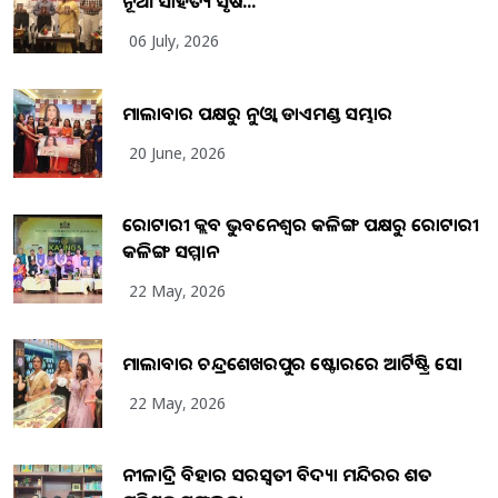
ନୂଆ ସାହିତ୍ୟ ସୃଷ...
06 July, 2026
ମାଲାବାର ପକ୍ଷରୁ ନୁଓ୍ବା ଡାଏମଣ୍ଡ ସମ୍ଭାର
20 June, 2026
ରୋଟାରୀ କ୍ଲବ ଭୁବନେଶ୍ୱର କଳିଙ୍ଗ ପକ୍ଷରୁ ରୋଟାରୀ
କଳିଙ୍ଗ ସମ୍ମାନ
22 May, 2026
ମାଲାବାର ଚନ୍ଦ୍ରଶେଖରପୁର ଷ୍ଟୋରରେ ଆର୍ଟିଷ୍ଟ୍ରି ସୋ
22 May, 2026
ନୀଳାଦ୍ରି ବିହାର ସରସ୍ୱତୀ ବିଦ୍ୟା ମନ୍ଦିରର ଶତ