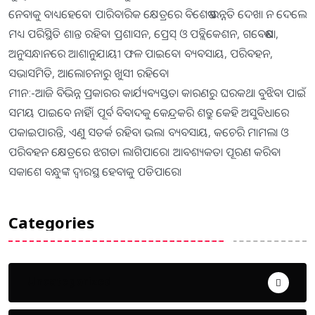
ନେବାକୁ ବାଧ୍ୟହେବେ। ପାରିବାରିକ କ୍ଷେତ୍ରରେ ବିଶେଷ ଉନ୍ନତି ଦେଖା ନ ଦେଲେ
ମଧ୍ୟ ପରିସ୍ଥିତି ଶାନ୍ତ ରହିବ। ପ୍ରଶାସନ, ପ୍ରେସ୍‌ ଓ ପବ୍ଲିକେଶନ, ଗବେଷଣା,
ଅନୁସନ୍ଧାନରେ ଆଶାନୁଯାୟୀ ଫଳ ପାଇବେ। ବ୍ୟବସାୟ, ପରିବହନ,
ସଭାସମିତି, ଆଲୋଚନାରୁ ଖୁସୀ ରହିବେ।
ମୀନ:-ଆଜି ବିଭିନ୍ନ ପ୍ରକାରର କାର୍ଯ୍ୟବ୍ୟସ୍ତତା କାରଣରୁ ଘରକଥା ବୁଝିବା ପାଇଁ
ସମୟ ପାଇବେ ନାହିଁ। ପୂର୍ବ ବିବାଦକୁ କେନ୍ଦ୍ରକରି ଶତ୍ରୁ କେହି ଅସୁବିଧାରେ
ପକାଇପାରନ୍ତି, ଏଣୁ ସତର୍କ ରହିବା ଭଲ। ବ୍ୟବସାୟ, କଚେରି ମାମଲା ଓ
ପରିବହନ କ୍ଷେତ୍ରରେ ଝଗଡା ଲାଗିପାରେ। ଆବଶ୍ୟକତା ପୂରଣ କରିବା
ସକାଶେ ବନ୍ଧୁଙ୍କ ଦ୍ୱାରସ୍ଥ ହେବାକୁ ପଡିପାରେ।
Categories
Uncategorized