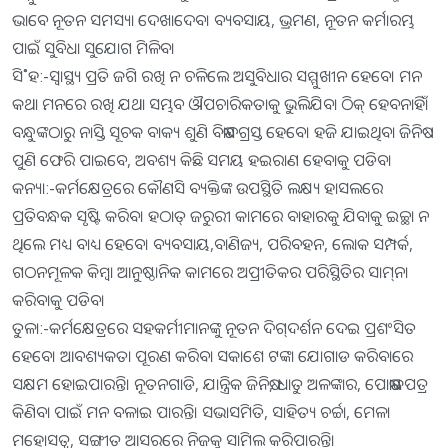
ଭାବେ ନୂତନ ସମସ୍ୟା ଦେଖାଦେବ। ବ୍ୟବସାୟ, ଭ୍ରମଣ, ନୂତନ କର୍ମାରମ୍ଭ
ପାଇଁ ସୁବିଧା ସୁଯୋଗ ମିଳିବ।
ସି˚ହ:-ସ୍ବାସ୍ଥ୍ୟ ପ୍ରତି ଜଗି ରଖି ନ ଚଳିଲେ ଅସୁବିଧାର ସମ୍ମୁଖୀନ ହେବେ। ମନ
କଥା ମନରେ ରଖି ଯଥା ସମ୍ଭବ ଔପଚାରିକତାକୁ ଭୁଲିଯିବା ଠିକ୍‌ ହେବନାହିଁ।
ବନ୍ଧୁଙ୍କଠାରୁ ନାସ୍ତି ସୂଚକ ବାକ୍ୟ ଶୁଣି ବିଷାଦଗ୍ରସ୍ତ ହେବେ। ହଜି ଯାଇଥିବା ଜିନିଷ
ପୁଣି ଫେରି ପାଇବେ, ଅବଶ୍ୟ କିଛି ସମୟ ହଇରାଣ ହେବାକୁ ପଡିବ।
କନ୍ୟା:-କର୍ମକ୍ଷେତ୍ରରେ କୌଣସି ବ୍ୟକ୍ତିଙ୍କ ଉପସ୍ଥିତି ଲକ୍ଷ୍ୟ ହାସଲରେ
ପ୍ରତିବନ୍ଧକ ସୃଷ୍ଟି କରିବ। ହଠାତ୍‌ ଜରୁରୀ କାମରେ ବାହାରକୁ ଯିବାକୁ ଇଚ୍ଛା ନ
ଥିଲେ ମଧ୍ୟ ବାଧ୍ୟ ହେବେ। ବ୍ୟବସାୟ,ବାଣିଜ୍ୟ, ପରିବହନ, ଲୋକ ସମ୍ପର୍କ,
ଗଠନମୂଳକ କିମ୍ବା ଆନୁଷ୍ଠାନିକ କାମରେ ଅପ୍ରୀତିକର ପରିସ୍ଥିତିର ସାମ୍‌ନା
କରିବାକୁ ପଡିବ।
ତୁଳା:-କର୍ମକ୍ଷେତ୍ରରେ ସହକର୍ମୀମାନଙ୍କୁ ନୂତନ ଦିଗ୍‌ଦର୍ଶନ ଦେଇ ପ୍ରଶଂସିତ
ହେବେ। ଆବଶ୍ୟକତା ପୂରଣ କରିବା ସକାଶେ ଟଙ୍କା ଯୋଗାଡ କରିବାରେ
ସକ୍ଷମ ହୋଇପାରନ୍ତି। ନୂତନଗାଡି, ଯାନ୍ତ୍ରିକ ଜିନିଷ, ଧାତୁ ଅଳଙ୍କାର, ପୋଷାକପତ୍ର
କିଣିବା ପାଇଁ ମନ ବଳାଇ ପାରନ୍ତି। ସଭାସମିତି, ସାହିତ୍ୟ ଚର୍ଚ୍ଚା, ମେଳା
ମହୋସତ୍ବ, ସଙ୍ଗୀତ ଆସରରେ ନିଜକୁ ସାମିଲ କରିପାରନ୍ତି।