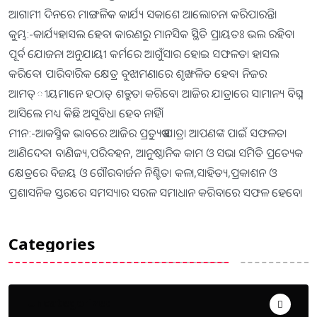
ଆଗାମୀ ଦିନରେ ମାଙ୍ଗଳିକ କାର୍ଯ୍ୟ ସକାଶେ ଆଲୋଚନା କରିପାରନ୍ତି।
କୁମ୍ଭ:-କାର୍ଯ୍ୟହାସଲ ହେବା କାରଣରୁ ମାନସିକ ସ୍ଥିତି ପ୍ରାୟତଃ ଭଲ ରହିବ।
ପୂର୍ବ ଯୋଜନା ଅନୁଯାୟୀ କର୍ମରେ ଆଗୁଁସାର ହୋଇ ସଫଳତା ହାସଲ
କରିବେ। ପାରିବାରିିକ କ୍ଷେତ୍ର ବୁଝାମଣାରେ ଶୃଙ୍ଖଳିତ ହେବ। ନିଜର
ଆମତ୍ୀୟମାନେ ହଠାତ୍‌ ଶତ୍ରୁତା କରିବେ। ଆଜିର ଯାତ୍ରାରେ ସାମାନ୍ୟ ବିଘ୍ନ
ଆସିଲେ ମଧ୍ୟ କିଛି ଅସୁବିଧା ହେବ ନାହିଁ।
ମୀନ:-ଆକସ୍ମିକ ଭାବରେ ଆଜିର ପ୍ରତ୍ୟୁଷ ଯାତ୍ରା ଆପଣଙ୍କ ପାଇଁ ସଫଳତା
ଆଣିଦେବ। ବାଣିଜ୍ୟ,ପରିବହନ, ଆନୁଷ୍ଠାନିକ କାମ ଓ ସଭା ସମିତି ପ୍ରତ୍ୟେକ
କ୍ଷେତ୍ରରେ ବିଜୟ ଓ ଗୌରବାର୍ଜନ ନିଶ୍ଚିତ। କଳା,ସାହିତ୍ୟ,ପ୍ରକାଶନ ଓ
ପ୍ରଶାସନିକ ସ୍ତରରେ ସମସ୍ୟାର ସରଳ ସମାଧାନ କରିବାରେ ସଫଳ ହେବେ।
Categories
Uncategorized