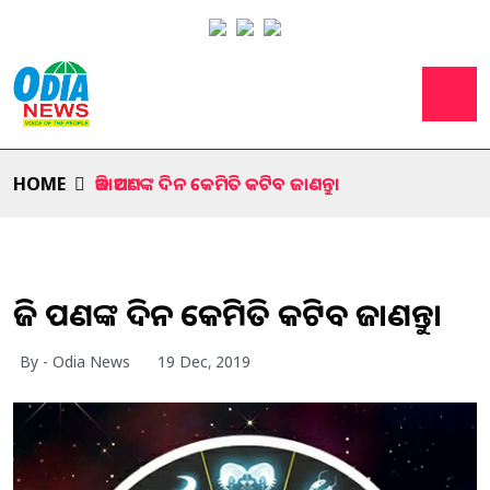
HOME
ଆଜି ଆପଣଙ୍କ ଦିନ କେମିତି କଟିବ ଜାଣନ୍ତୁ।
ଆଜି ଆପଣଙ୍କ ଦିନ କେମିତି କଟିବ ଜାଣନ୍ତୁ।
By - Odia News
19 Dec, 2019