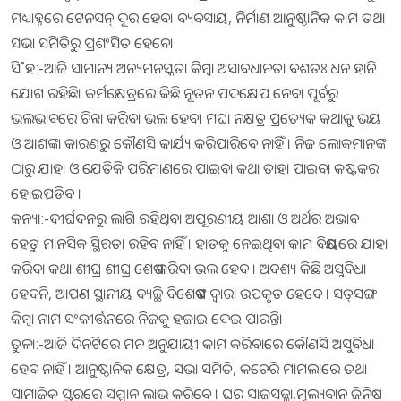
ମଧ୍ୟାହ୍ନରେ ଟେନସନ୍‌ ଦୂର ହେବ। ବ୍ୟବସାୟ, ନିର୍ମାଣ ଆନୁଷ୍ଠାନିକ କାମ ତଥା
ସଭା ସମିତିରୁ ପ୍ରଶଂସିତ ହେବେ।
ସି˚ହ:-ଆଜି ସାମାନ୍ୟ ଅନ୍ୟମନସ୍କତା କିମ୍ବା ଅସାବଧାନତା ବଶତଃ ଧନ ହାନି
ଯୋଗ ରହିଛି। କର୍ମକ୍ଷେତ୍ରରେ କିଛି ନୂତନ ପଦକ୍ଷେପ ନେବା ପୂର୍ବରୁ
ଭଲଭାବରେ ଚିନ୍ତା କରିବା ଭଲ ହେବ। ମଘା ନକ୍ଷତ୍ର ପ୍ରତ୍ୟେକ କଥାକୁ ଭୟ
ଓ ଆଶଙ୍କା କାରଣରୁ କୌଣସି କାର୍ଯ୍ୟ କରିପାରିବେ ନାହିଁ । ନିଜ ଲୋକମାନଙ୍କ
ଠାରୁ ଯାହା ଓ ଯେତିକି ପରିମାଣରେ ପାଇବା କଥା ତାହା ପାଇବା କଷ୍ଟକର
ହୋଇପଡିବ ।
କନ୍ୟା:-ଦୀର୍ଘଦନରୁ ଲାଗି ରହିଥିବା ଅପୂରଣୀୟ ଆଶା ଓ ଅର୍ଥର ଅଭାବ
ହେତୁ ମାନସିକ ସ୍ଥିରତା ରହିବ ନାହିଁ । ହାତକୁ ନେଇଥିବା କାମ ବିଷୟରେ ଯାହା
କରିବା କଥା ଶୀଘ୍ର ଶୀଘ୍ର ଶେଷ କରିବା ଭଲ ହେବ । ଅବଶ୍ୟ କିଛି ଅସୁବିଧା
ହେବନି, ଆପଣ ସ୍ଥାନୀୟ ବ୍ୟଚ୍ଛି ବିଶେଷଙ୍କ ଦ୍ୱାରା ଉପକୃତ ହେବେ । ସତ୍‌ସଙ୍ଗ
କିମ୍ବା ନାମ ସଂକୀର୍ତ୍ତନରେ ନିଜକୁ ହଜାଇ ଦେଇ ପାରନ୍ତି।
ତୁଳା:-ଆଜି ଦିନଟିରେ ମନ ଅନୁଯାୟୀ କାମ କରିବାରେ କୌଣସି ଅସୁବିଧା
ହେବ ନାହିଁ । ଆନୁଷ୍ଠାନିକ କ୍ଷେତ୍ର, ସଭା ସମିତି, କଚେରି ମାମଲାରେ ତଥା
ସାମାଜିକ ସ୍ତରରେ ସମ୍ମାନ ଲାଭ କରିବେ । ଘର ସାଜସଜ୍ଜା,ମୂଲ୍ୟବାନ ଜିନିଷ