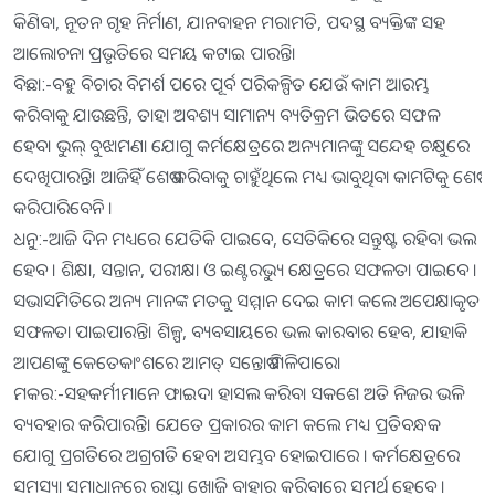
କିଣିବା, ନୂତନ ଗୃହ ନିର୍ମାଣ, ଯାନବାହନ ମରାମତି, ପଦସ୍ଥ ବ୍ୟକ୍ତିଙ୍କ ସହ
ଆଲୋଚନା ପ୍ରଭୃତିରେ ସମୟ କଟାଇ ପାରନ୍ତି।
ବିଛା:-ବହୁ ବିଚାର ବିମର୍ଶ ପରେ ପୂର୍ବ ପରିକଳ୍ପିତ ଯେଉଁ କାମ ଆରମ୍ଭ
କରିବାକୁ ଯାଉଛନ୍ତି, ତାହା ଅବଶ୍ୟ ସାମାନ୍ୟ ବ୍ୟତିକ୍ରମ ଭିତରେ ସଫଳ
ହେବ। ଭୁଲ୍‌ ବୁଝାମଣା ଯୋଗୁ କର୍ମକ୍ଷେତ୍ରରେ ଅନ୍ୟମାନଙ୍କୁ ସନ୍ଦେହ ଚକ୍ଷୁରେ
ଦେଖିପାରନ୍ତି। ଆଜିହିଁ ଶେଷ କରିବାକୁ ଚାହୁଁଥିଲେ ମଧ୍ୟ ଭାବୁଥିବା କାମଟିକୁ ଶେଷ
କରିପାରିବେନି ।
ଧନୁ:-ଆଜି ଦିନ ମଧ୍ୟରେ ଯେତିକି ପାଇବେ, ସେତିକିରେ ସନ୍ତୁଷ୍ଟ ରହିବା ଭଲ
ହେବ । ଶିକ୍ଷା, ସନ୍ତାନ, ପରୀକ୍ଷା ଓ ଇଣ୍ଟରଭ୍ୟୁ କ୍ଷେତ୍ରରେ ସଫଳତା ପାଇବେ ।
ସଭାସମିତିରେ ଅନ୍ୟ ମାନଙ୍କ ମତକୁ ସମ୍ମାନ ଦେଇ କାମ କଲେ ଅପେକ୍ଷାକୃତ
ସଫଳତା ପାଇପାରନ୍ତି। ଶିଳ୍ପ, ବ୍ୟବସାୟରେ ଭଲ କାରବାର ହେବ, ଯାହାକି
ଆପଣଙ୍କୁ କେତେକାଂଶରେ ଆମତ୍ ସନ୍ତୋଷ ମିଳିପାରେ।
ମକର:-ସହକର୍ମୀମାନେ ଫାଇଦା ହାସଲ କରିବା ସକଶେ ଅତି ନିଜର ଭଳି
ବ୍ୟବହାର କରିପାରନ୍ତି। ଯେତେ ପ୍ରକାରର କାମ କଲେ ମଧ୍ୟ ପ୍ରତିବନ୍ଧକ
ଯୋଗୁ ପ୍ରଗତିରେ ଅଗ୍ରଗତି ହେବା ଅସମ୍ଭବ ହୋଇପାରେ । କର୍ମକ୍ଷେତ୍ରରେ
ସମସ୍ୟା ସମାଧାନରେ ରାସ୍ତା ଖୋଜି ବାହାର କରିବାରେ ସମର୍ଥ ହେବେ ।