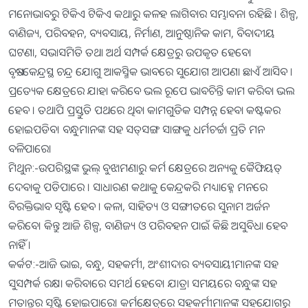
ମନୋଭାବରୁ ଟିକିଏ ଟିକିଏ କଥାରୁ କଳହ ଲାଗିବାର ସମ୍ଭାବନା ରହିଛି । ଶିଳ୍ପ,
ବାଣିଜ୍ୟ, ପରିବହନ, ବ୍ୟବସାୟ, ନିର୍ମାଣ, ଆନୁଷ୍ଠାନିକ କାମ, ବିବାଦୀୟ
ଘଟଣା, ସଭାସମିତି ତଥା ଅର୍ଥ ସମ୍ପର୍କ କ୍ଷେତ୍ରରୁ ଉପକୃତ ହେବେ।
ବୃଷ:-କେନ୍ଦ୍ରସ୍ଥ ଚନ୍ଦ୍ର ଯୋଗୁ ଆକସ୍ମିକ ଭାବରେ ସୁଯୋଗ ଆପଣା ଛାଏଁ ଆସିବ ।
ପ୍ରତ୍ୟେକ କ୍ଷେତ୍ରରେ ଯାହା କରିବେ ଭଲ ରୂପେ ଭାବଚିନ୍ତି କାମ କରିବା ଭଲ
ହେବ । ତଥାପି ପ୍ରସ୍ତୁତି ପଥରେ ଥିବା କାମଗୁଡିକ ସମ୍ପନ୍ନ ହେବା କଷ୍ଟକର
ହୋଇପଡିବ। ବନ୍ଧୁମାନଙ୍କ ସହ ସତ୍‌ସଙ୍ଗ ସାଙ୍ଗକୁ ଧର୍ମଚର୍ଚ୍ଚା ପ୍ରତି ମନ
ବଳିପାରେ।
ମିଥୁନ:-ଉପରିସ୍ଥଙ୍କ ଭୁଲ୍‌ ବୁଝାମଣାରୁ କର୍ମ କ୍ଷେତ୍ରରେ ଅନ୍ୟକୁ କୈଫିୟତ୍‌
ଦେବାକୁ ପଡିପାରେ । ସାଧାରଣ କଥାକୁ କେନ୍ଦ୍ରକରି ମଧ୍ୟାହ୍ନେ ମନରେ
ବିରକ୍ତିଭାବ ସୃଷ୍ଟି ହେବ । କଳା, ସାହିତ୍ୟ ଓ ସଙ୍ଗୀତରେ ସୁନାମ ଅର୍ଜନ
କରିବେ। କିନ୍ତୁ ଆଜି ଶିଳ୍ପ, ବାଣିଜ୍ୟ ଓ ପରିବହନ ପାଇଁ କିଛି ଅସୁବିଧା ହେବ
ନାହିଁ ।
କର୍କଟ:-ଆଜି ଭାଇ, ବନ୍ଧୁ, ସହକର୍ମୀ, ଅଂଶୀଦାର ବ୍ୟବସାୟୀମାନଙ୍କ ସହ
ସୁସମ୍ପର୍କ ରକ୍ଷା କରିବାରେ ସମର୍ଥ ହେବେ। ଯାତ୍ରା ସମୟରେ ବନ୍ଧୁଙ୍କ ସହ
ମତାନ୍ତର ସୃଷ୍ଟି ହୋଇପାରେ। କର୍ମକ୍ଷେତ୍ରରେ ସହକର୍ମୀମାନଙ୍କ ସହଯୋଗରୁ