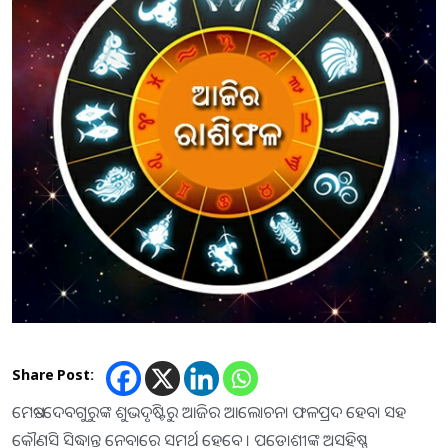
Share Post:
ମେଷ:-ଦେବଗୁରୁଙ୍କ ଶୁଭଦୃଷ୍ଟିରୁ ଆଜିର ଆଲୋଚନା ଫଳପ୍ରଦ ହେବା ସହ
କୌଣସି ସିଦ୍ଧାନ୍ତ ନେବାରେ ସମର୍ଥ ହେବେ । ପଡୋଶୀଙ୍କ ଅସହିଷ୍ଣୁ