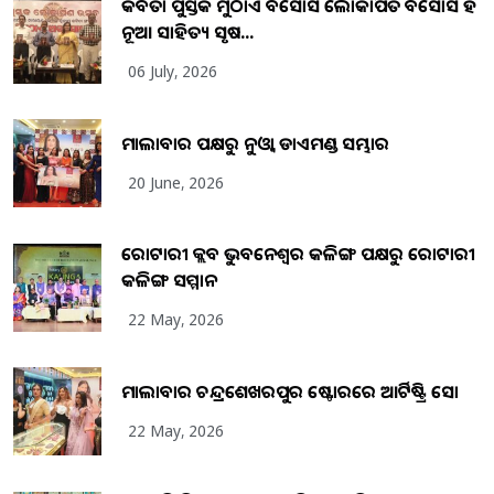
କବିତା ପୁସ୍ତକ ମୁଠାଏ ଅବସୋସ ଲୋକାର୍ପିତ ଅବସୋସ ହିଁ
ନୂଆ ସାହିତ୍ୟ ସୃଷ...
06 July, 2026
ମାଲାବାର ପକ୍ଷରୁ ନୁଓ୍ବା ଡାଏମଣ୍ଡ ସମ୍ଭାର
20 June, 2026
ରୋଟାରୀ କ୍ଲବ ଭୁବନେଶ୍ୱର କଳିଙ୍ଗ ପକ୍ଷରୁ ରୋଟାରୀ
କଳିଙ୍ଗ ସମ୍ମାନ
22 May, 2026
ମାଲାବାର ଚନ୍ଦ୍ରଶେଖରପୁର ଷ୍ଟୋରରେ ଆର୍ଟିଷ୍ଟ୍ରି ସୋ
22 May, 2026