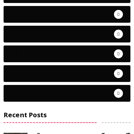
ଅପରାଧ
ଖେଳ
ଜିଲ୍ଲା
ଜୀବନ ଚର୍ଯ୍ୟା
ଦେଶ ବିଦେଶ
Recent Posts