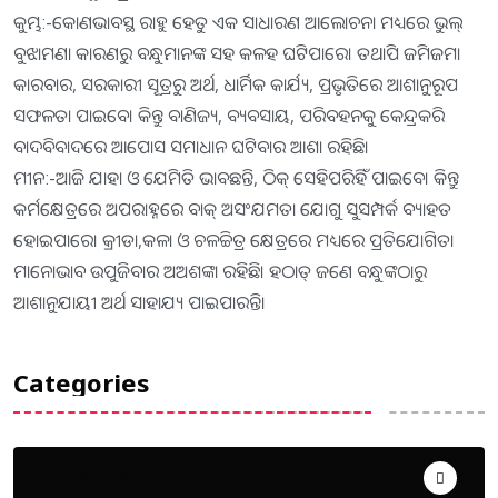
କୁମ୍ଭ:-କୋଣଭାବସ୍ଥ ରାହୁ ହେତୁ ଏକ ସାଧାରଣ ଆଲୋଚନା ମଧ୍ୟରେ ଭୁଲ୍‌
ବୁଝାମଣା କାରଣରୁ ବନ୍ଧୁମାନଙ୍କ ସହ କଳହ ଘଟିପାରେ। ତଥାପି ଜମିଜମା
କାରବାର, ସରକାରୀ ସୂତ୍ରରୁ ଅର୍ଥ, ଧାର୍ମିକ କାର୍ଯ୍ୟ, ପ୍ରଭୃତିରେ ଆଶାନୁରୂପ
ସଫଳତା ପାଇବେ। କିନ୍ତୁ ବାଣିଜ୍ୟ, ବ୍ୟବସାୟ, ପରିବହନକୁ କେନ୍ଦ୍ରକରି
ବାଦବିବାଦରେ ଆପୋସ ସମାଧାନ ଘଟିବାର ଆଶା ରହିଛି।
ମୀନ:-ଆଜି ଯାହା ଓ ଯେମିତି ଭାବଛନ୍ତି, ଠିକ୍‌ ସେହିପରିହିଁ ପାଇବେ। କିନ୍ତୁ
କର୍ମକ୍ଷେତ୍ରରେ ଅପରାହ୍ନରେ ବାକ୍‌ ଅସଂଯମତା ଯୋଗୁ ସୁସମ୍ପର୍କ ବ୍ୟାହତ
ହୋଇପାରେ। କ୍ରୀଡା,କଳା ଓ ଚଳଚ୍ଚିତ୍ର କ୍ଷେତ୍ରରେ ମଧ୍ୟରେ ପ୍ରତିଯୋଗିତା
ମାନୋଭାବ ଉପୁଜିବାର ଅଅଶଙ୍କା ରହିଛି। ହଠାତ୍‌ ଜଣେ ବନ୍ଧୁଙ୍କଠାରୁ
ଆଶାନୁଯାୟୀ ଅର୍ଥ ସାହାଯ୍ୟ ପାଇପାରନ୍ତି।
Categories
Uncategorized