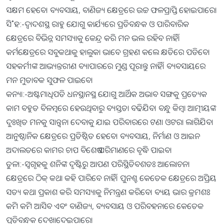
ସକ୍ଷମ ହେବେ। ବ୍ୟବସାୟ, ବାଣିଜ୍ୟ କ୍ଷେତ୍ରରେ ଉଚ୍ଚ ଫଳପ୍ରାପ୍ତି ହୋଇପାରେ।
ସି˚ହ:-ଦ୍ୱାଦଶସ୍ଥ ରାହୁ ଯୋଗୁ କାର୍ଯ୍ୟରେ ପ୍ରତିବନ୍ଧକ ଓ ପାରିବାରିକ
କ୍ଷେତ୍ରରେ ବିଭିନ୍ନ ସମସ୍ୟାକୁ କେନ୍ଦ୍ର କରି ମନ ଭଲ ରହିବ ନାହିଁ।
କର୍ମକ୍ଷେତ୍ରରେ ସବୁକଥାକୁ ହାଲୁକା ଭାବେ ଗ୍ରହଣ କଲେ କ୍ଷତିରେ ପଡିବେ।
ସହକର୍ମୀଙ୍କ ଆଭ୍ୟନ୍ତରୀଣ ବ୍ୟାପାରରେ ମୁଣ୍ଡ ପୂରାନ୍ତୁ ନାହିଁ। ବ୍ୟବସାୟରେ
ମନ ମୁତାବକ ସୁଫଳ ପାଇବେ।
କନ୍ୟା:-ଅଷ୍ଟମାଧିପତି ଧନସ୍ଥାନସ୍ଥ ଯୋଗୁ ଆର୍ଥିକ ଅଭାବ ସଙ୍ଗକୁ ପ୍ରତ୍ୟେକ
କାମ ବହୁତ ବିଳମ୍ବରେ ହେଉଥିବାରୁ ବ୍ୟସ୍ତତା ବଢିଯିବ। ବନ୍ଧୁ କିମ୍ବା ଆତ୍ମୀୟଙ୍କ
ଦୁଃଖିତ ମନକୁ ସାନ୍ତ୍ୱନା ଦେବାକୁ ଯାଇ ପରିବାରରେ ଟଣା ଓଟରା ଲାଗିଯିବ।
ଆନୁଷ୍ଠାନିକ କ୍ଷେତ୍ରରେ ପ୍ରତିଷ୍ଠିତ ହେବେ। ବ୍ୟବସାୟ, ନିର୍ମାଣ ଓ ଆଇନ
ଅଦାଲତରେ କାମର ଚାପ ବିଶେଷ ପରିମାଣରେ ବୃଦ୍ଧି ପାଇବ।
ତୁଳା:-ସ୍ବଗୃହକୁ ଶନିଙ୍କ ଦୃଷ୍ଟିରୁ ଆପଣ ପରିସ୍ଥିତିବଶତଃ ଆଲୋଚନା
କ୍ଷେତ୍ରରେ ଠିକ୍‌ କଥା କହି ପାରିବେ ନାହିଁ। ପୁନଶ୍ଚ କେତେକ କ୍ଷେତ୍ରରେ ଅପ୍ରିୟ
ସତ୍ୟ କଥା ପ୍ରକାଶ କରି ସମସ୍ୟାକୁ ନିମନ୍ତ୍ରଣ କରିବେ। ବ୍ୟୟ ଭାର କ୍ରମଶଃ
କମି କମି ଆସିବ ଏବଂ ବାଣିଜ୍ୟ, ବ୍ୟବସାୟ ଓ ପରିବହନାରେ କେତେକ
ପ୍ରତିବନ୍ଧକ ଦେଖାଦେଇପାରେ।