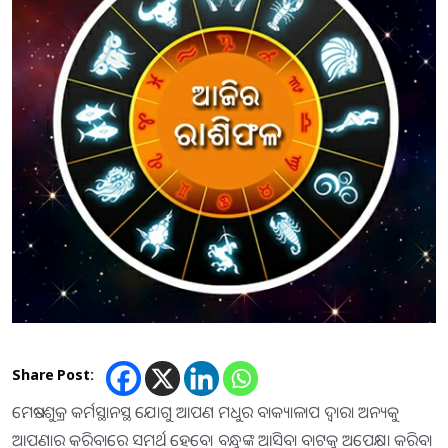
Share Post:
ମେଷ:-ଶୁକ୍ର କର୍ମସ୍ଥାନସ୍ଥ ଯୋଗୁ ଆପଣ ମଧୁର ବାକ୍ୟାଳାପ ଦ୍ୱାରା ଅନ୍ୟକୁ
ଆପଣାର କରିବାରେ ସମର୍ଥ ହେବେ। ବନ୍ଧୁଙ୍କ ଆସିବା ବାଟକୁ ଅପେକ୍ଷା କରିବା