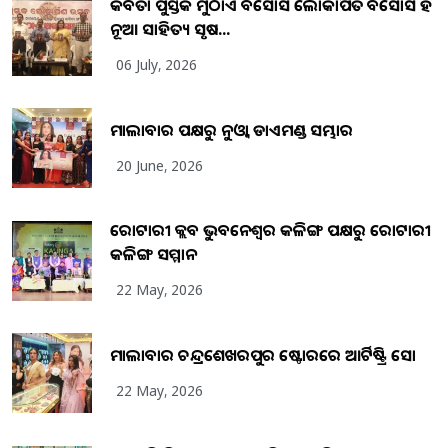
କବିତା ପୁସ୍ତକ ମୁଠାଏ ଅବସୋସ ଲୋକାର୍ପିତ ଅବସୋସ ହିଁ
ନୂଆ ସାହିତ୍ୟ ସୃଷ...
06 July, 2026
ମାଲାବାର ପକ୍ଷରୁ ନୁଓ୍ବା ଡାଏମଣ୍ଡ ସମ୍ଭାର
20 June, 2026
ରୋଟାରୀ କ୍ଲବ ଭୁବନେଶ୍ୱର କଳିଙ୍ଗ ପକ୍ଷରୁ ରୋଟାରୀ
କଳିଙ୍ଗ ସମ୍ମାନ
22 May, 2026
ମାଲାବାର ଚନ୍ଦ୍ରଶେଖରପୁର ଷ୍ଟୋରରେ ଆର୍ଟିଷ୍ଟ୍ରି ସୋ
22 May, 2026