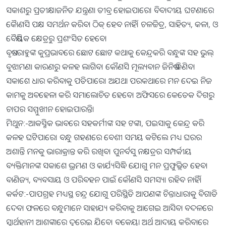
ସକାଶରୁ ପ୍ରତୀକ୍ଷାଜନିତ ଯନ୍ତ୍ରଣା ତୀବ୍ର ହୋଇପାରେ। ବିବାଦୀୟ ଘଟଣାରେ
କୈାଣସି ପକ୍ଷ ସମର୍ଥନ କରିବା ଠିକ୍‌ ହେବ ନାହିଁ। ଚଳଚ୍ଚିତ୍ର, ସାହିତ୍ୟ, କଳା, ଓ
ବୈଷୟିକ କ୍ଷେତ୍ରରୁ ପ୍ରଶଂସିତ ହେବେ।
ବୃଷ:-ରାହୁଙ୍କ କୁପ୍ରଭାବରେ ଛୋଟ ଛୋଟ କଥାକୁ କେନ୍ଦ୍ରକରି ବନ୍ଧୁଙ୍କ ସହ ଭୁଲ୍‌
ବୁଝାମଣା କାରଣରୁ କଳହ ଲାଗିବ। କୌଣସି ମୂଲ୍ୟବାନ ଜିନିଷ କିଣିବା
ସକାଶେ ଧାର କରିବାକୁ ପଡିପାରେ। ଅଯଥା ପରକଥାରେ ମନ ଦେଇ ନିଜ
କାମକୁ ଅବହେଳା କରି ସମାଲୋଚିତ ହେବେ। ଅଫିସରେ କେତେକ ଦିଗରୁ
ଚାପର ସମ୍ମୁଖୀନ ହୋଇପାରନ୍ତି।
ମିଥୁନ:-ଆକସ୍ମିକ ଭାବରେ ସହକର୍ମୀଙ୍କ ସହ ଟଙ୍କା, ପଇସାକୁ କେନ୍ଦ୍ର କରି
କଳହ ଘଟିପାରେ। ବନ୍ଧୁ ଗହଣରେ ବେଶୀ ସମୟ କଟିଲେ ମଧ୍ୟ ଘରର
ଅଶାନ୍ତି ମନକୁ ଭାରାକ୍ରାନ୍ତ କରି ରଖିବ। ପୁନର୍ବସୁ ନକ୍ଷତ୍ରର ସମ୍ପର୍କୀୟ
ବ୍ୟକ୍ତିମାନଙ୍କ ସକାଶେ ଭ୍ରମଣ ଓ କାର୍ଯ୍ୟସିଦ୍ଧି ଯୋଗୁ ମନ ପ୍ରଫୁଲ୍ଲିତ ହେବ।
ବାଣିଜ୍ୟ, ବ୍ୟବସାୟ ଓ ପରିବହନ ପାଇଁ କୌଣସି ସମସ୍ୟା ରହିବ ନାହିଁ।
କର୍କଟ:-ପାପଗ୍ରହ ମଧ୍ୟସ୍ଥ ଚନ୍ଦ୍ର ଯୋଗୁ ପରିସ୍ଥିତି ଆପଣଙ୍କ ଚିନ୍ତାଧାରାକୁ ବିଗାଡି
ଦେବା ଫଳରେ ବନ୍ଧୁମାନେ ସାହାଯ୍ୟ କରିବାକୁ ଆଗେଇ ଆସିବା ବଦଳରେ
ସ୍ବାର୍ଥହାନୀ ଆଶଙ୍କାରେ ଦୂରେଇ ଯିବେ। ବକେୟା ଅର୍ଥ ଆଦାୟ କରିବାରେ