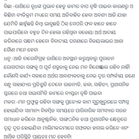
ବିଛା:-ରାଶିରେ ବୁଧଙ୍କ ପ୍ରଭାବ ହେତୁ କାମର ଚାପ ବୃଦ୍ଧି ପାଇବା କାରଣରୁ ଓ
କିଛିଟା ବ୍ୟତିକ୍ରମ ମଧ୍ୟରେ ସମୟ ଅତିବାହିତ ହେବ। ଅବଶ୍ୟ ଆଜି ଯାହା
ଯେମିତି ଛାହୁଁଛନ୍ତି କିମ୍ବା ଭାବୁଛନ୍ତି ଠିକ୍‌ ସେପରି ଫଳ ହାତେ ହାତେ
ପାଇପାରିବେ। ବହୁତ ଦିନ ହେଲା ରହିଥିବା ବକେୟା ଅର୍ଥ ଆଦାୟ
କରିବାରେ ସକ୍ଷମ ହେବେ। ବିବାଦୀୟ ଘଟଣାରେ ବିଜୟଲାଭର ଆଶା
ଗୈାଣ ମନେ ହେବ।
ଧନୁ:-ଆଜି ଚାରୋଟିଗ୍ରହ ରାଶିରେ ଅବସ୍ଥାନ କରୁଥିବାରୁ ପୁରାତନ
ରୋଗପୀଡା ସଙ୍ଗକୁ ଓ ପୂର୍ବ ଶତ୍ରୁତାକୁ ନେଇ ମନ ବିଶେଷ ଭଲ ରହିବ ନାହିଁ।
କୌଣସି କାର୍ଯ୍ୟ ସକାଶେ ଅର୍ଥର ଆବଶ୍ୟକତାକୁ ନେଇ ଦୂର ସମ୍ପର୍କୀୟ ଜଣେ
ବନ୍ଧୁ ସାହାଯ୍ୟର ପ୍ରତିଶ୍ରୁତି ଦେବେ। ରାଜନୀତି, କଳା, ସାହିତ୍ୟ, ପ୍ରଶାସନିକ
ସ୍ତରରେ ତଥା ସଭାସମିତି କାମରେ ବ୍ୟସ୍ତତା ବୃଦ୍ଧି ପାଇବ।
ମକର:-ମନ ପ୍ରଫୁଲ୍ଲ ରହିବା ସଙ୍ଗକୁ ପ୍ରତ୍ୟେକ କାମ ସୁରୁଖୁରୁରରେ ସମ୍ପନ୍ନ
ହୋଇଯିବ। ସାମାନ୍ୟ ବିଳମ୍ବିତ ସମୟରେ ପାରିବାରିକ ସମସ୍ୟାର ସରଳ
ସମାଧାନ କରିବେ। ଆନୁଷ୍ଠାନିକ, ସାଙ୍ଗଠନିକ ତଥା ପ୍ରଶାସନିକ କ୍ଷେତ୍ରରେ
ଦ୍ୱନ୍ଦ୍ୱ ଦୂର ହୋଇଯିବ। ମାଲିମକଦ୍ଦମାରେ ସଫଳତା ହାସଲ କରିବେ ଏବଂ
ଆର୍ଥିକ ପରିସ୍ଥିତି ପ୍ରାୟତଃ ମନ୍ଦ ହେବନି।