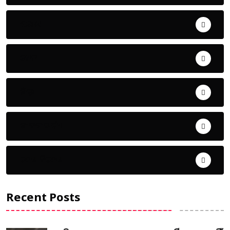
ଅପରାଧ
ଖେଳ
ଜିଲ୍ଲା
ଜୀବନ ଚର୍ଯ୍ୟା
ଦେଶ ବିଦେଶ
Recent Posts