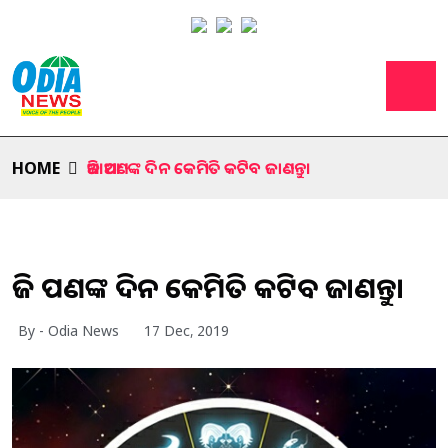
HOME
ଆଜି ଆପଣଙ୍କ ଦିନ କେମିତି କଟିବ ଜାଣନ୍ତୁ।
ଆଜି ଆପଣଙ୍କ ଦିନ କେମିତି କଟିବ ଜାଣନ୍ତୁ।
By - Odia News
17 Dec, 2019