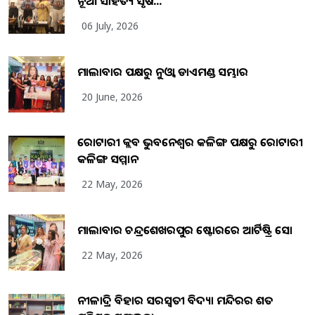
ନୂଆ ସାହିତ୍ୟ ସୃଷ...
06 July, 2026
ମାଲାବାର ପକ୍ଷରୁ ନୁଓ୍ବା ଡାଏମଣ୍ଡ ସମ୍ଭାର
20 June, 2026
ରୋଟାରୀ କ୍ଲବ ଭୁବନେଶ୍ୱର କଳିଙ୍ଗ ପକ୍ଷରୁ ରୋଟାରୀ
କଳିଙ୍ଗ ସମ୍ମାନ
22 May, 2026
ମାଲାବାର ଚନ୍ଦ୍ରଶେଖରପୁର ଷ୍ଟୋରରେ ଆର୍ଟିଷ୍ଟ୍ରି ସୋ
22 May, 2026
ନୀଳାଦ୍ରି ବିହାର ସରସ୍ୱତୀ ବିଦ୍ୟା ମନ୍ଦିରର ଶତ