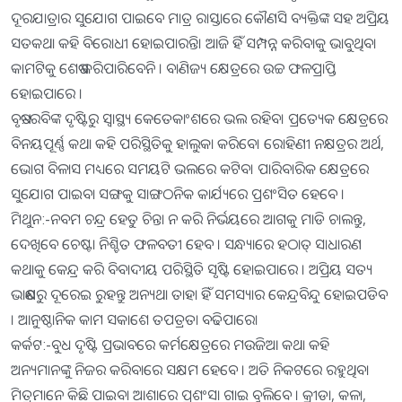
ଦୂରଯାତ୍ରାର ସୁଯୋଗ ପାଇବେ ମାତ୍ର ରାସ୍ତାରେ କୌଣସି ବ୍ୟକ୍ତିଙ୍କ ସହ ଅପ୍ରିୟ
ସତକଥା କହି ବିରୋଧୀ ହୋଇପାରନ୍ତି। ଆଜି ହିଁ ସମ୍ପନ୍ନ କରିବାକୁ ଭାବୁଥିବା
କାମଟିକୁ ଶେଷ କରିପାରିବେନି । ବାଣିଜ୍ୟ କ୍ଷେତ୍ରରେ ଉଚ୍ଚ ଫଳପ୍ରାପ୍ତି
ହୋଇପାରେ ।
ବୃଷ:-ରବିଙ୍କ ଦୃଷ୍ଟିରୁ ସ୍ବାସ୍ଥ୍ୟ କେତେକାଂଶରେ ଭଲ ରହିବ। ପ୍ରତ୍ୟେକ କ୍ଷେତ୍ରରେ
ବିନୟପୂର୍ଣ୍ଣ କଥା କହି ପରିସ୍ଥିତିକୁ ହାଲୁକା କରିବେ। ରୋହିଣୀ ନକ୍ଷତ୍ରର ଅର୍ଥ,
ଭୋଗ ବିଳାସ ମଧ୍ୟରେ ସମୟଟି ଭଲରେ କଟିବ। ପାରିବାରିକ କ୍ଷେତ୍ରରେ
ସୁଯୋଗ ପାଇବା ସଙ୍ଗକୁ ସାଙ୍ଗଠନିକ କାର୍ଯ୍ୟରେ ପ୍ରଶଂସିତ ହେବେ ।
ମିଥୁନ:-ନବମ ଚନ୍ଦ୍ର ହେତୁ ଚିନ୍ତା ନ କରି ନିର୍ଭୟରେ ଆଗକୁ ମାଡି ଚାଲନ୍ତୁ,
ଦେଖିବେ ଚେଷ୍ଟା ନିଶ୍ଚିତ ଫଳବତୀ ହେବ । ସନ୍ଧ୍ୟାରେ ହଠାତ୍‌ ସାଧାରଣ
କଥାକୁ କେନ୍ଦ୍ର କରି ବିବାଦୀୟ ପରିସ୍ଥିତି ସୃଷ୍ଟି ହୋଇପାରେ । ଅପ୍ରିୟ ସତ୍ୟ
ଭାଷଣରୁ ଦୂରେଇ ରୁହନ୍ତୁ ଅନ୍ୟଥା ତାହା ହିଁ ସମସ୍ୟାର କେନ୍ଦ୍ରବିନ୍ଦୁ ହୋଇପଡିବ
। ଆନୁଷ୍ଠାନିକ କାମ ସକାଶେ ତପତ୍ରତା ବଢିପାରେ।
କର୍କଟ:-ବୁଧ ଦୃଷ୍ଟି ପ୍ରଭାବରେ କର୍ମକ୍ଷେତ୍ରରେ ମଉଜିଆ କଥା କହି
ଅନ୍ୟମାନଙ୍କୁ ନିଜର କରିବାରେ ସକ୍ଷମ ହେବେ । ଅତି ନିକଟରେ ରହୁଥିବା
ମିତ୍ରମାନେ କିଛି ପାଇବା ଆଶାରେ ପ୍ରଶଂସା ଗାଇ ବୁଲିବେ । କ୍ରୀଡା, କଳା,