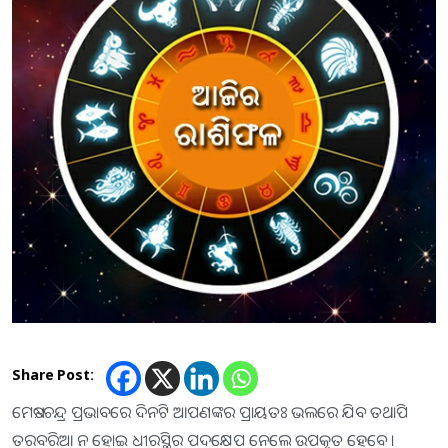
Share Post:
ମେଷ:-ଚନ୍ଦ୍ର ପ୍ରଭାବରେ ଦିନଟି ଆପଣଙ୍କର ପ୍ରାୟତଃ ଭଲରେ ଯିବ ତଥାପି
ତରବରିଆ ନ ହୋଇ ଧୀରସ୍ଥିର ପଦକ୍ଷେପ ନେଲେ ଉପକୃତ ହେବେ ।