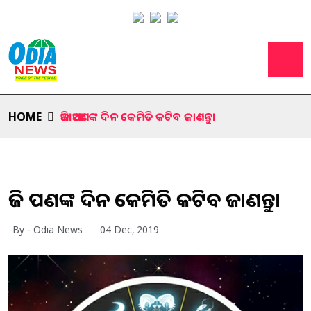
HOME
ଆଜି ଆପଣଙ୍କ ଦିନ କେମିତି କଟିବ ଜାଣନ୍ତୁ।
ଆଜି ଆପଣଙ୍କ ଦିନ କେମିତି କଟିବ ଜାଣନ୍ତୁ।
By - Odia News
04 Dec, 2019