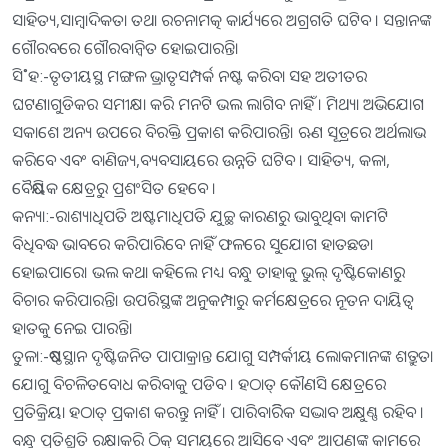
ସାହିତ୍ୟ,ସାମ୍ବାଦିକତା ତଥା ରଚନାମତ୍କ କାର୍ଯ୍ୟରେ ଅଗ୍ରଗତି ଘଟିବ । ସନ୍ତାନଙ୍କ
ଗୌରବରେ ଗୌରବାନ୍ବିତ ହୋଇପାରନ୍ତି।
ସି˚ହ:-ତୃତୀୟସ୍ଥ ମଙ୍ଗଳ ଭ୍ରାତୃସମ୍ପର୍କ ନଷ୍ଟ କରିବା ସହ ଅତୀତର
ଘଟଣାଗୁଡିକର ସମୀକ୍ଷା କରି ମନଟି ଭଲ ଲାଗିବ ନାହିଁ । ମିଥ୍ୟା ଅଭିଯୋଗ
ସକାଶେ ଅନ୍ୟ ଉପରେ ବିରକ୍ତି ପ୍ରକାଶ କରିପାରନ୍ତି। ଋଣ ସୂତ୍ରରେ ଅର୍ଥଲାଭ
କରିବେ ଏବଂ ବାଣିଜ୍ୟ,ବ୍ୟବସାୟରେ ଉନ୍ନତି ଘଟିବ । ସାହିତ୍ୟ, କଳା,
ବୈଷୟିକ କ୍ଷେତ୍ରରୁ ପ୍ରଶଂସିତ ହେବେ ।
କନ୍ୟା:-ରାଶ୍ୟାଧିପତି ଅଷ୍ଟମାଧିପତି ଯୁଚ୍ଛ କାରଣରୁ ଭାବୁଥିବା କାମଟି
ବିଧିବଦ୍ଧ ଭାବରେ କରିପାରିବେ ନାହିଁ ଫଳରେ ସୁଯୋଗ ହାତଛଡା
ହୋଇପାରେ। ଭଲ କଥା କହିଲେ ମଧ୍ୟ ବନ୍ଧୁ ତାହାକୁ ଭୁଲ୍‌ ଦୃଷ୍ଟିକୋଣରୁ
ବିଚାର କରିପାରନ୍ତି। ଉପରିସ୍ଥଙ୍କ ଅନୁକମ୍ପାରୁ କର୍ମକ୍ଷେତ୍ରରେ ନୂତନ ଦାୟିତ୍ୱ
ହାତକୁ ନେଇ ପାରନ୍ତି।
ତୁଳା:-ଷଷ୍ଠସ୍ଥାନ ଦୃଷ୍ଟିଜନିତ ପାପାକ୍ରାନ୍ତ ଯୋଗୁ ସମ୍ପର୍କୀୟ ଲୋକମାନଙ୍କ ଶତ୍ରୁତା
ଯୋଗୁ ବିଚଳିତବୋଧ କରିବାକୁ ପଡିବ । ହଠାତ୍‌ କୌଣସି କ୍ଷେତ୍ରରେ
ପ୍ରତିକ୍ରିୟା ହଠାତ୍‌ ପ୍ରକାଶ କରନ୍ତୁ ନାହିଁ । ପାରିବାରିିକ ସଦ୍ଭାବ ଅକ୍ଷୁଣ୍ଣ ରହିବ ।
ବନ୍ଧୁ ପ୍ରତିଶ୍ରୁତି ରକ୍ଷାକରି ଠିକ୍‌ ସମୟରେ ଆସିବେ ଏବଂ ଆପଣଙ୍କ କାମରେ