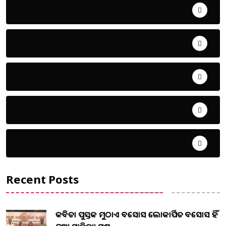
ଅପରାଧ
ଖେଳ
ଜିଲ୍ଲା
ଜୀବନ ଚର୍ଯ୍ୟା
ଦେଶ ବିଦେଶ
Recent Posts
କବିତା ପୁସ୍ତକ ମୁଠାଏ ଅବସୋସ ଲୋକାର୍ପିତ ଅବସୋସ ହିଁ