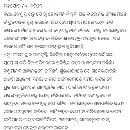
ସହଯୋଗ ମଧ୍ୟ କରିବେ।
ବିଛା:-କେନ୍ଦ୍ରସ୍ଥ ଚନ୍ଦ୍ର ଯୋଗୁ ଲୋକସମ୍ପର୍କ ବୃଦ୍ଧି ପାଇବାରେ ନିଜ ଲୋକମାନେ
ହିଁ ପ୍ରତିବନ୍ଧକ ସୃଷ୍ଟି କରିବେ । ଅଫିସ୍‌ରେ ଥିବା ସମୟରେ ବନ୍ଧୁମାନଙ୍କ
ବିଷୟରେ କାୈଣସି ଖବର ପାଇ ବିସ୍ମୟ ପ୍ରକାଶ କରିବେ । ମାତ୍ର କର୍ମକ୍ଷେତ୍ରରେ
ସରକାରୀ କାମ ଓ ପଦସ୍ଥ ବ୍ୟକ୍ତିବିଶେଷଙ୍କ କ୍ଷେତ୍ରରୁ ଉପକୃତ ହେବେ । ପର
କଥାରେ ପଡି ଘର ଲୋକମାନଙ୍କୁ ଭୁଲ୍‌ ବୁଝିପାରନ୍ତି।
ଧନୁ:-ଦଶମ ସ୍ଥାନ ପାପଦୃଷ୍ଟି ବିବର୍ଜିତ ହେତୁ କର୍ମକ୍ଷେତ୍ରରେ କୌଶଳ
ପ୍ରୟୋଗ କରି ନିଜ ପରିସରରେ ପ୍ରତିଷ୍ଠିତ ହେବାର ସମ୍ଭାବନା ରହିଛି ।
ବନ୍ଧୁମାନଙ୍କ ଆହ୍ବାନକ୍ରମେ କୌଣସି ଶୁଭକାର୍ଯ୍ୟରେ ଯୋଗଦେଇପାରନ୍ତି।
ଆଜିର ଅଧିକାଂଶ ସମୟ ଆଳାପ ଆଲୋଚନାରେ ସମୟ କଟାଇବେ ।
ପ୍ରକାଶନ, ପ୍ରଶାସନ, ଆନୁଷ୍ଠାନିକ କାର୍ଯ୍ୟ ପାଇଁ ଦିନଟି ବହୁତ ଭଲ ।
ମକର:-ମୁହଁରେ ଚନ୍ଦ୍ର ଯୋଗୁ ହସିଲେ କଥା କହିବେ ଏବଂ ପ୍ରତ୍ୟେକ
କ୍ଷେତ୍ରରେ ମନର ବଳ ଖୁବ୍‌ ଟାଣ ରହିବ । କର୍ମକ୍ଷେତ୍ରରେ ଅବହେଳିତ କାର୍ଯ୍ୟ
ସକାଶେ ଅନୁତାପ କରିବେ । ବାଣିଜ୍ୟ,ବ୍ୟବସାୟ ଓ ପରିବହନରେ ଝଗଡା
ଲାଗିପାରେ ମାତ୍ର ସଭାସମିତିରେ, ଆଲୋଚନା, ଗଠନମୂଳକ କାମ,
ଲେଖାପଢା କ୍ଷେତ୍ରରୁ ଶୁଭଫଳ ପାଇବେ।