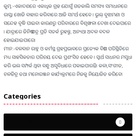
କୁମ୍ଭ:-ଏକାଦଶରେ ଏକାଧିକ ଗ୍ରହ ଯୋଗୁଁ ଗତକାଲି ସମସ୍ୟା ସମାଧାନରେ
ରାସ୍ତା ଖୋଜି ବାହାର କରିବାରେ ଆଜି ସମର୍ଥ ହେବେ । ଭୁଲ୍‌ ବୁଝାମଣା ଓ
ସନ୍ଦେହ ବୃଦ୍ଧି ପାଇବା କାରଣରୁ ପରିବାରରେ ବିଶୃଙ୍ଖଳା ଦେଖା ଦେଇପାରେ
। ଯାତ୍ରାରେ ଜିନିଷ ପତ୍ର ପ୍ରତି ସତର୍କ ରୁହନ୍ତୁ, ଅନ୍ୟଥା ଅଦଳ ବଦଳ
ହୋଇଯାଇପାରେ।
ମୀନ:-ବଳବାନ ରାହୁ ଓ କର୍ମସ୍ଥ ଗ୍ରହପ୍ରଭାବରେ ପ୍ରତ୍ୟେକ ବିଷମ ପରିସ୍ଥିତିରେ
ମଧ୍ୟ ସାହସିକତାର ପରିଚୟ ଦେଇ ପ୍ରଶଂସିତ ହେବେ । ସ୍ବାର୍ଥ ସାଧନର ମସୁଧା
କରି ଭଲ ସମ୍ପର୍କ ଥିବା ବନ୍ଧୁ ଅସୁବିଧାରେ ପକାଇପାରନ୍ତି। କଳା,ସଂଗୀତ,
ଚଳଚ୍ଚିତ୍ର ତଥା ମନୋରଞ୍ଜନ କାର୍ଯ୍ୟକ୍ରମରେ ନିଜକୁ ନିୟୋଜିତ କରିବେ।
Categories
Uncategorized